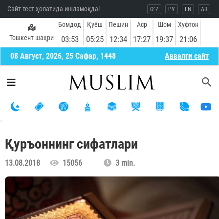
Сайт тест ҳолатида ишламоқда!
O`Z
РУ
EN
AR
Бомдод
Қуёш
Пешин
Аср
Шом
Хуфтон
Тошкент шаҳри
03:53
05:25
12:34
17:27
19:37
21:06
08 Август, 2026, 25 Сафар, 1448
Aввалги сайт
Қуръоннинг сифатлари
13.08.2018
15056
3 min.