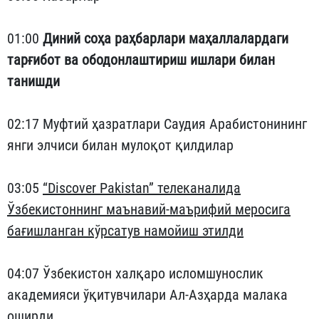
01:00
Диний соҳа раҳбарлари маҳаллалардаги
тарғибот ва ободонлаштириш ишлари билан
танишди
02:17 Муфтий ҳазратлари Саудия Арабистонининг
янги элчиси билан мулоқот қилдилар
03:05
“Discover Pakistan” телеканалида
Ўзбекистоннинг маънавий-маърифий меросига
бағишланган кўрсатув намойиш этилди
04:07 Ўзбекистон халқаро исломшунослик
академияси ўқитувчилари Ал-Азҳарда малака
оширди