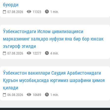
буюрди
07.08.2026
11323
1 min.
Ўзбекистондаги Ислом цивилизацияси
марказининг халқаро нуфузи яна бир бор юксак
эътироф этилди
07.08.2026
12277
4 min.
Ўзбекистон вакиллари Саудия Арабистонидаги
Қуръон мусобақасида юртимиз шарафини ҳимоя
қилади
06.08.2026
10689
1 min.