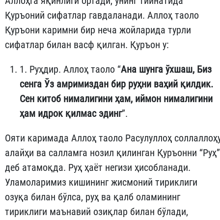
Аллоҳга яқинлиги ортади, унинг тийнатида
Қуръоний сифатлар гавдаланади. Аллоҳ таоло
Қуръони каримни бир неча жойларида турли
сифатлар билан васф қилган. Қуръон у:
1. Руҳдир. Аллоҳ таоло “
Ана шунга ўхшаш, Биз
сенга Ўз амримиздан бир руҳни ваҳий қилдик.
Сен
китоб
нималигини
ҳам
,
иймон
нималигини
ҳам
идрок қилмас эдинг
”.
Ояти каримада Аллоҳ таоло Расулуллоҳ соллаллоҳ
алайҳи ва салламга нозил қилинган Қуръонни “Руҳ”
деб атамоқда. Руҳ ҳаёт негизи ҳисобланади.
Уламоларимиз кишининг жисмоний тириклиги
озуқа билан бўлса, руҳ ва қалб оламининг
тириклиги маънавий озиқлар билан бўлади,