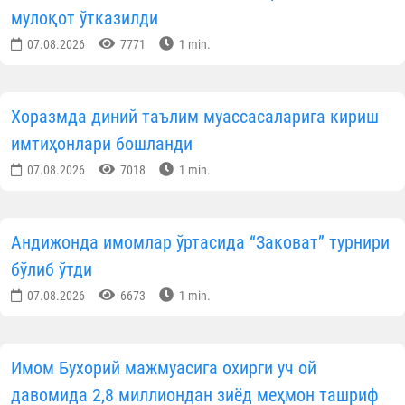
мулоқот ўтказилди
07.08.2026
7771
1 min.
Хоразмда диний таълим муассасаларига кириш
имтиҳонлари бошланди
07.08.2026
7018
1 min.
Андижонда имомлар ўртасида “Заковат” турнири
бўлиб ўтди
07.08.2026
6673
1 min.
Имом Бухорий мажмуасига охирги уч ой
давомида 2,8 миллиондан зиёд меҳмон ташриф