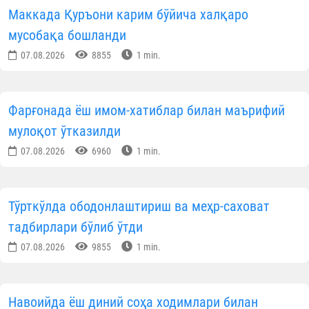
Маккада Қуръони карим бўйича халқаро
мусобақа бошланди
07.08.2026
8855
1 min.
Фарғонада ёш имом-хатиблар билан маърифий
мулоқот ўтказилди
07.08.2026
6960
1 min.
Тўрткўлда ободонлаштириш ва меҳр-саховат
тадбирлари бўлиб ўтди
07.08.2026
9855
1 min.
Навоийда ёш диний соҳа ходимлари билан