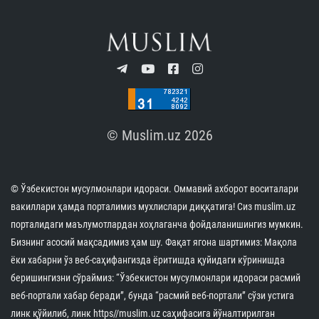
© Muslim.uz 2026
© Ўзбекистон мусулмонлари идораси. Оммавий ахборот воситалари
вакиллари ҳамда порталимиз мухлислари диққатига! Сиз muslim.uz
порталидаги маълумотлардан хоҳлаганча фойдаланишингиз мумкин.
Бизнинг асосий мақсадимиз ҳам шу. Фақат ягона шартимиз: Мақола
ёки хабарни ўз веб-саҳифангизда ёритишда қуйидаги кўринишда
беришингизни сўраймиз: “Ўзбекистон мусулмонлари идораси расмий
веб-портали хабар беради”, бунда “расмий веб-портали” сўзи устига
линк қўйилиб, линк https//muslim.uz саҳифасига йўналтирилган