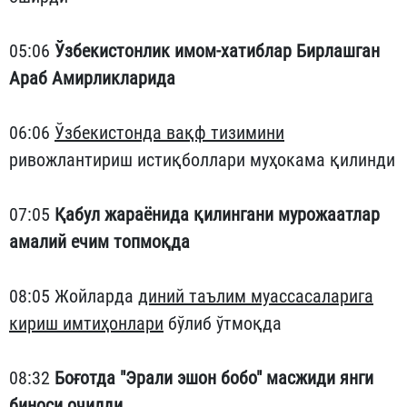
05:06
Ўзбекистонлик имом-хатиблар Бирлашган
Араб Амирликларида
06:06
Ўзбекистонда вақф тизимини
ривожлантириш истиқболлари муҳокама қилинди
07:05
Қабул жараёнида қилингани мурожаатлар
амалий ечим топмоқда
08:05 Жойларда
диний таълим муассасаларига
кириш имтиҳонлари
бўлиб ўтмоқда
08:32
Боғотда "Эрали эшон бобо" масжиди янги
биноси очилди