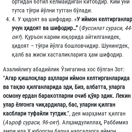
ортидан ботил келмайдиган китобдир. Ким уни
тутса тўғри йўлни тутган бўлади.
4. У ҳидоят ва шифодир. «
У иймон келтирганла
учун ҳидоят ва шифодир…”
(
Фуссилат сураси
,
44-
оят
). Қуръон карим юқорида айтилганидек,
ҳидоят – тўғри йўлга бошловчидир. Шунингдек,
қалб ва жисм хасталикларига ҳам шифодир.
Азалийлигу абадийлик Ўзигагина хос бўлган Зот:
“
Агар қишлоқлар аҳллари иймон келтирганларида
ва тақво қилганларида эди, Биз, албатта, уларга
осмону ердан баракотларни очиб қўяр эдик. Лекин
улар ёлғонга чиқардилар, бас, уларни қилган
касблари туфайли тутдик
.”, дея марҳамат қилган
(
Аъроф сураси, 96-оят
). Алҳамдулиллаҳ, Раббимиз
амри ила У юборган барча нарсаларга иймон