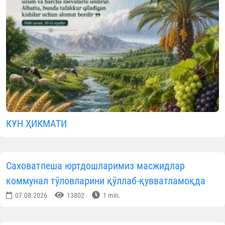
КУН ҲИКМАТИ
Саховатпеша юртдошларимиз масжидлар
коммунал тўловларини қўллаб-қувватламоқда
07.08.2026
13802
1 min.