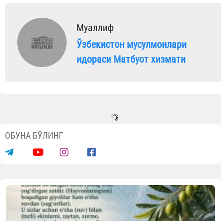
Муаллиф
Ўзбекистон мусулмонлари
идораси Матбуот хизмати
ОБУНА БЎЛИНГ