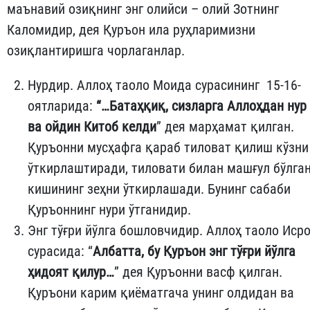
маънавий озиқнинг энг олийси – олий Зотнинг
Каломидир, дея Қуръон ила руҳларимизни
озиқлантиришга чорлаганлар.
Нурдир. Аллоҳ таоло Моида сурасининг 15-16-
оятларида:
“…Батаҳқиқ, сизларга Аллоҳдан нур
ва ойдин Китоб келди
” дея марҳамат қилган.
Қуръонни мусҳафга қараб тиловат қилиш кўзни
ўткирлаштиради, тиловати билан машғул бўлга
кишининг зеҳни ўткирлашади. Бунинг сабаби
Қуръоннинг нури ўтганидир.
Энг тўғри йўлга бошловчидир. Аллоҳ таоло Иср
сурасида: “
Албатта, бу Қуръон энг тўғри йўлга
ҳидоят қилур…
” дея Қуръонни васф қилган.
Қуръони карим қиёматгача унинг олдидан ва