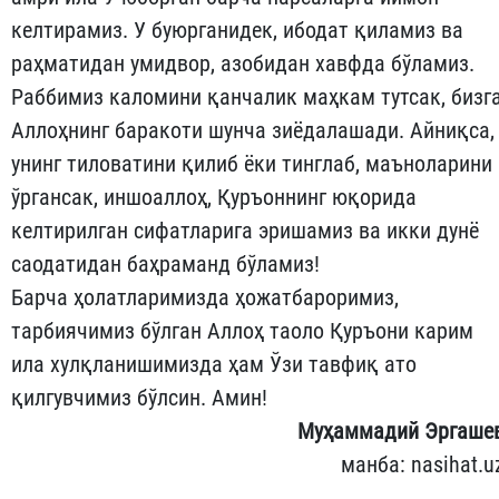
келтирамиз. У буюрганидек, ибодат қиламиз ва
раҳматидан умидвор, азобидан хавфда бўламиз.
Раббимиз каломини қанчалик маҳкам тутсак, бизг
Аллоҳнинг баракоти шунча зиёдалашади. Айниқса,
унинг тиловатини қилиб ёки тинглаб, маъноларини
ўргансак, иншоаллоҳ, Қуръоннинг юқорида
келтирилган сифатларига эришамиз ва икки дунё
саодатидан баҳраманд бўламиз!
Барча ҳолатларимизда ҳожатбароримиз,
тарбиячимиз бўлган Аллоҳ таоло Қуръони карим
ила хулқланишимизда ҳам Ўзи тавфиқ ато
қилгувчимиз бўлсин. Амин!
Муҳаммадий Эргаше
манба: nasihat.u