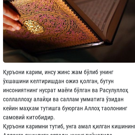
Қуръони карим, инсу жинс жам бўлиб унинг
ўхшашини келтиришдан ожиз қолган, бутун
инсониятнинг нусрат маёғи бўлган ва Расулуллоҳ
соллаллоҳу алайҳи ва саллам умматига ўзидан
кейин маҳкам тутишга буюрган Аллоҳ таолонинг
самовий китобидир.
Қуръони каримни тутиб, унга амал қилган кишинин