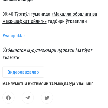
09:40 Тўрткўл туманида
«Маҳалла ободлиги ва
меҳр-шафқат ойлиги»
тадбири ўтказилди
#yangiliklar
Ўзбекистон мусулмонлари идораси Матбуот
хизмати
Видеолавҳалар
МАЪЛУМОТНИ ИЖТИМОИЙ ТАРМОҚЛАРДА УЛАШИНГ