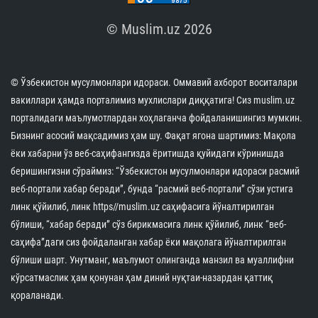
© Muslim.uz 2026
© Ўзбекистон мусулмонлари идораси. Оммавий ахборот воситалари
вакиллари ҳамда порталимиз мухлислари диққатига! Сиз muslim.uz
порталидаги маълумотлардан хоҳлаганча фойдаланишингиз мумкин.
Бизнинг асосий мақсадимиз ҳам шу. Фақат ягона шартимиз: Мақола
ёки хабарни ўз веб-саҳифангизда ёритишда қуйидаги кўринишда
беришингизни сўраймиз: “Ўзбекистон мусулмонлари идораси расмий
веб-портали хабар беради”, бунда “расмий веб-портали” сўзи устига
линк қўйилиб, линк https//muslim.uz саҳифасига йўналтирилган
бўлиши, “хабар беради” сўз бирикмасига линк қўйилиб, линк “веб-
саҳифа”даги сиз фойдаланган хабар ёки мақолага йўналтирилган
бўлиши шарт. Унутманг, маълумот олинганда манзил ва муаллифни
кўрсатмаслик ҳам қонунан ҳам диний нуқтаи-назардан қаттиқ
қораланади.