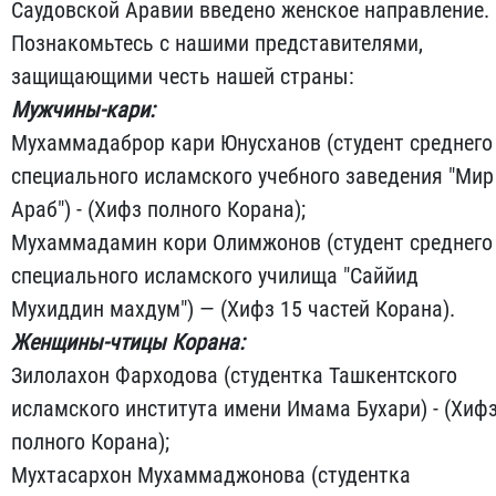
Саудовской Аравии введено женское направление.
Познакомьтесь с нашими представителями,
защищающими честь нашей страны:
Мужчины-кари:
Мухаммадаброр кари Юнусханов (студент среднего
специального исламского учебного заведения "Мир
Араб") - (Хифз полного Корана);
Мухаммадамин кори Олимжонов (студент среднего
специального исламского училища "Саййид
Мухиддин махдум") — (Хифз 15 частей Корана).
Женщины-чтицы Корана:
Зилолахон Фарходова (студентка Ташкентского
исламского института имени Имама Бухари) - (Хиф
полного Корана);
Мухтасархон Мухаммаджонова (студентка