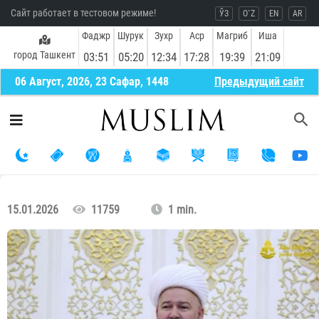
Сайт работает в тестовом режиме!
ЎЗ
O`Z
EN
AR
Фаджр
Шурук
Зухр
Аср
Магриб
Иша
город Ташкент
03:51
05:20
12:34
17:28
19:39
21:09
06 Август, 2026, 23 Сафар, 1448
Предыдущий сайт
15.01.2026
11759
1 min.