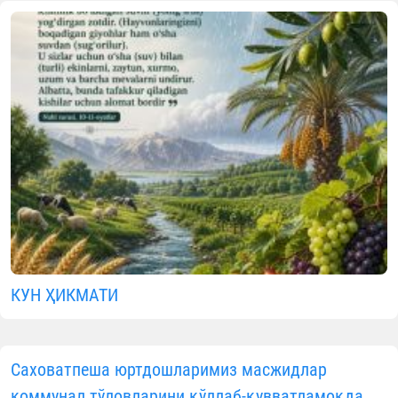
КУН ҲИКМАТИ
Саховатпеша юртдошларимиз масжидлар
коммунал тўловларини қўллаб-қувватламоқда