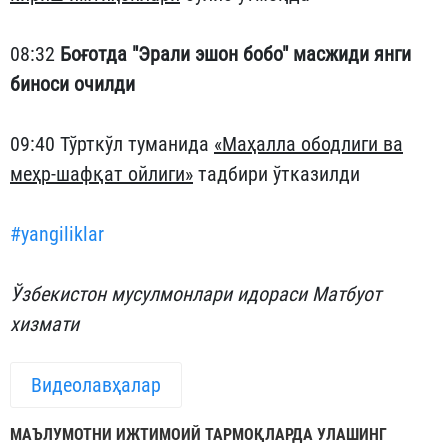
08:32
Боғотда "Эрали эшон бобо" масжиди янги
биноси очилди
09:40 Тўрткўл туманида
«Маҳалла ободлиги ва
меҳр-шафқат ойлиги»
тадбири ўтказилди
#yangiliklar
Ўзбекистон мусулмонлари идораси Матбуот
хизмати
Видеолавҳалар
МАЪЛУМОТНИ ИЖТИМОИЙ ТАРМОҚЛАРДА УЛАШИНГ