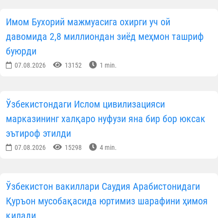
Имом Бухорий мажмуасига охирги уч ой
давомида 2,8 миллиондан зиёд меҳмон ташриф
буюрди
07.08.2026
13152
1 min.
Ўзбекистондаги Ислом цивилизацияси
марказининг халқаро нуфузи яна бир бор юксак
эътироф этилди
07.08.2026
15298
4 min.
Ўзбекистон вакиллари Саудия Арабистонидаги
Қуръон мусобақасида юртимиз шарафини ҳимоя
қилади