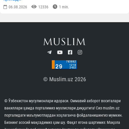
06.08.2026
12336
1 min.
© Muslim.uz 2026
© Ўзбекистон мусулмонлари идораси. Оммавий ахборот воситалари
вакиллари ҳамда порталимиз мухлислари диққатига! Сиз muslim.uz
порталидаги маълумотлардан хоҳлаганча фойдаланишингиз мумкин.
Бизнинг асосий мақсадимиз ҳам шу. Фақат ягона шартимиз: Мақола