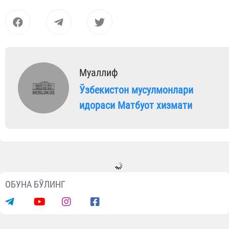
Муаллиф
Ўзбекистон мусулмонлари
идораси Матбуот хизмати
ОБУНА БЎЛИНГ