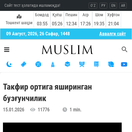
Сайт тест ҳолатида ишламоқда!
O`Z
РУ
EN
AR
Бомдод
Қуёш
Пешин
Аср
Шом
Хуфтон
Тошкент шаҳри
03:55
05:26
12:34
17:26
19:35
21:04
09 Август, 2026, 26 Сафар, 1448
Aввалги сайт
Такфир ортига яширинган
бузғунчилик
15.01.2026
11776
1 min.