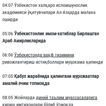
04:07 Ўзбекистон халқаро исломшунослик
академияси ўқитувчилари Ал-Азҳарда малака
оширди
05:06
Ўзбекистонлик имом-хатиблар Бирлашган
Араб Амирликларида
06:06
Ўзбекистонда вақф тизимини
ривожлантириш истиқболлари муҳокама қилинди
07:05
Қабул жараёнида қилингани мурожаатлар
амалий ечим топмоқда
08:05 Жойларда
диний таълим муассасаларига
кириш имтиҳонлари
бўлиб ўтмоқда