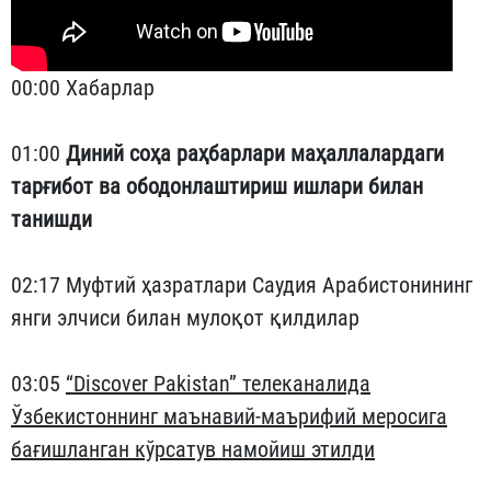
00:00 Хабарлар
01:00
Диний соҳа раҳбарлари маҳаллалардаги
тарғибот ва ободонлаштириш ишлари билан
танишди
02:17 Муфтий ҳазратлари Саудия Арабистонининг
янги элчиси билан мулоқот қилдилар
03:05
“Discover Pakistan” телеканалида
Ўзбекистоннинг маънавий-маърифий меросига
бағишланган кўрсатув намойиш этилди