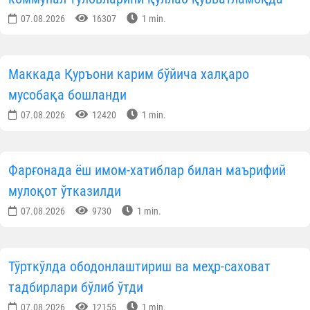
07.08.2026
16307
1 min.
Маккада Қуръони карим бўйича халқаро
мусобақа бошланди
07.08.2026
12420
1 min.
Фарғонада ёш имом-хатиблар билан маърифий
мулоқот ўтказилди
07.08.2026
9730
1 min.
Тўрткўлда ободонлаштириш ва меҳр-саховат
тадбирлари бўлиб ўтди
07.08.2026
12155
1 min.