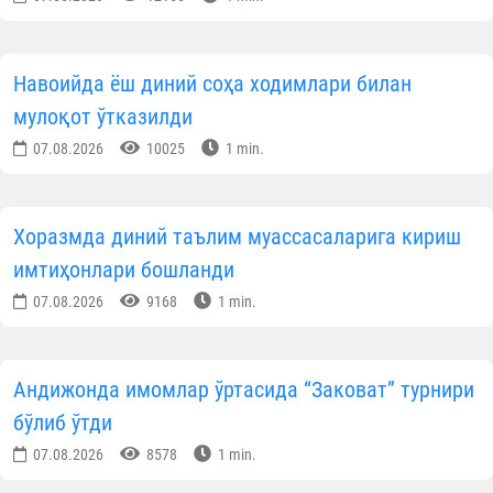
Навоийда ёш диний соҳа ходимлари билан
мулоқот ўтказилди
07.08.2026
10025
1 min.
Хоразмда диний таълим муассасаларига кириш
имтиҳонлари бошланди
07.08.2026
9168
1 min.
Андижонда имомлар ўртасида “Заковат” турнири
бўлиб ўтди
07.08.2026
8578
1 min.