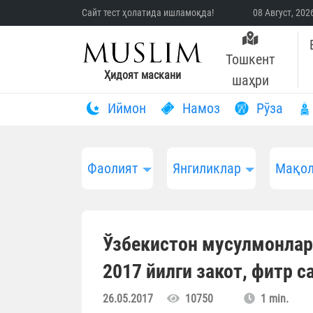
Сайт тест ҳолатида ишламоқда!
08 Август, 20
Тошкент
Ҳидоят маскани
шаҳри
Иймон
Намоз
Рўза
Фаолият
Янгиликлар
Мақол
Ўзбекистон мусулмонлар
2017 йилги закот, фитр 
26.05.2017
10750
1 min.