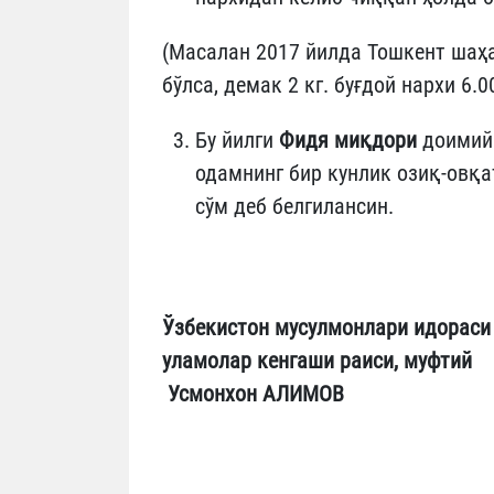
(Масалан 2017 йилда Тошкент шаҳар
бўлса, демак 2 кг. буғдой нархи 6.0
Бу йилги
Фидя миқдори
доимий 
одамнинг бир кунлик озиқ-овқат
сўм деб белгилансин.
Ўзбекистон мусулмонлари идораси
уламолар кенгаши раиси
Усмонх