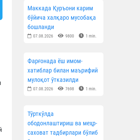
Маккада Қуръони карим
бўйича халқаро мусобақа
бошланди
07.08.2026
9800
1 min.
Фарғонада ёш имом-
хатиблар билан маърифий
мулоқот ўтказилди
и
07.08.2026
7698
1 min.
Тўрткўлда
ободонлаштириш ва меҳр-
й
саховат тадбирлари бўлиб