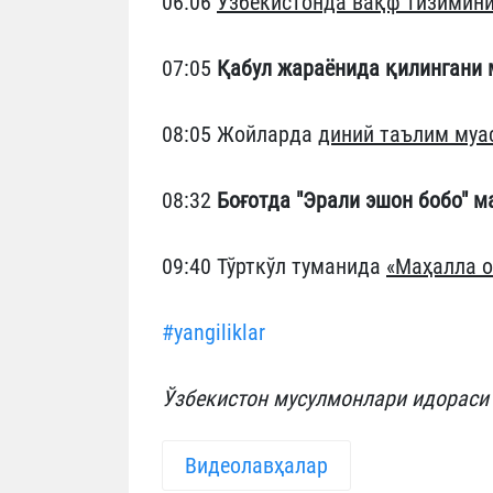
06:06
Ўзбекистонда вақф тизимин
07:05
Қабул жараёнида қилингани
08:05 Жойларда
диний таълим муа
08:32
Боғотда "Эрали эшон бобо" м
09:40 Тўрткўл туманида
«Маҳалла о
#yangiliklar
Ўзбекистон мусулмонлари идораси
Видеолавҳалар