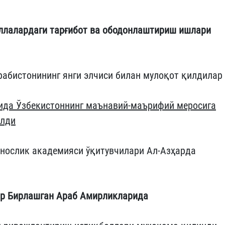
ллалардаги тарғибот ва ободонлаштириш ишлари
рабистонининг янги элчиси билан мулоқот қилдилар
алида Ўзбекистоннинг маънавий-маърифий меросига
илди
унослик академияси ўқитувчилари Ал-Азҳарда
ар Бирлашган Араб Амирликларида