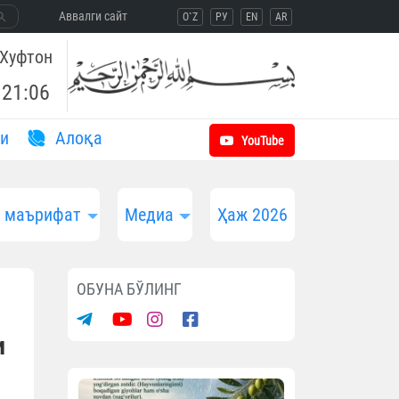
Aввалги сайт
O`Z
РУ
EN
AR
Хуфтон
21:06
и
Aлоқа
YouTube
и маърифат
Медиа
Ҳаж 2026
ОБУНА БЎЛИНГ
и