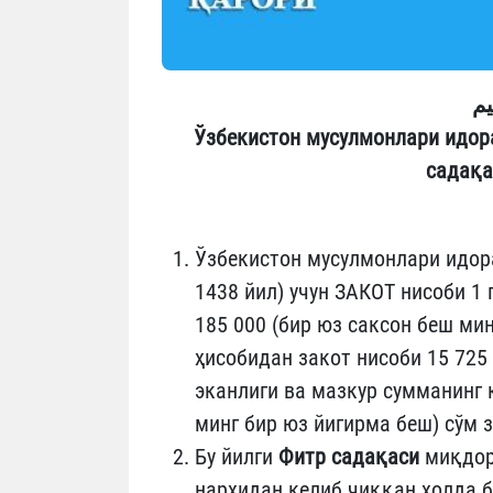
يم
Ўзбекистон мусулмонлари идора
садақа
Ўзбекистон мусулмонлари идор
1438 йил) учун ЗАКОТ нисоби 1 
185 000 (бир юз саксон беш мин
ҳисобидан закот нисоби 15 725
эканлиги ва мазкур сумманинг қ
минг бир юз йигирма беш) сўм 
Бу йилги
Фитр садақаси
миқдори
нархидан келиб чиққан ҳолда б