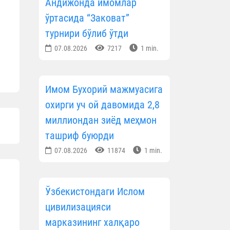
Андижонда имомлар
ўртасида “Заковат”
турнири бўлиб ўтди
07.08.2026
7217
1 min.
Имом Бухорий мажмуасига
охирги уч ой давомида 2,8
миллиондан зиёд меҳмон
ташриф буюрди
07.08.2026
11874
1 min.
Ўзбекистондаги Ислом
цивилизацияси
марказининг халқаро