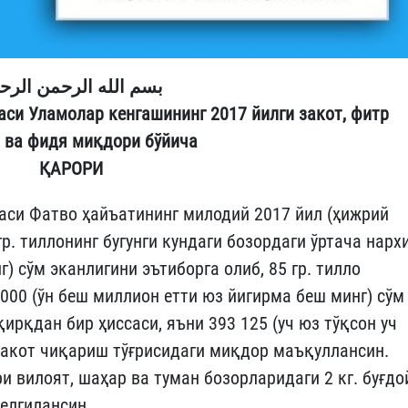
بسم الله الرحمن الرح
си Уламолар кенгашининг 2017 йилги закот, фитр
 ва фидя миқдори бўйича
ҚАРОРИ
аси Фатво ҳайъатининг милодий 2017 йил (ҳижрий
гр. тиллонинг бугунги кундаги бозордаги ўртача нарх
г) сўм эканлигини эътиборга олиб, 85 гр. тилло
 000 (ўн беш миллион етти юз йигирма беш минг) сўм
ирқдан бир ҳиссаси, яъни 393 125 (уч юз тўқсон уч
закот чиқариш тўғрисидаги миқдор маъқуллансин.
 вилоят, шаҳар ва туман бозорларидаги 2 кг. буғдо
елгилансин.