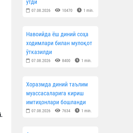
ўтди
07.08.2026
10470
1 min.
Навоийда ёш диний соҳа
ходимлари билан мулоқот
ўтказилди
07.08.2026
8400
1 min.
Хоразмда диний таълим
муассасаларига кириш
имтиҳонлари бошланди
07.08.2026
7634
1 min.
.