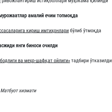
и
ривожлантириш истиқболлари муҳокама қилинди
 мурожаатлар амалий ечим топмоқда
ссасаларига кириш имтиҳонлари
бўлиб ўтмоқда
асжиди янги биноси очилди
бодлиги ва меҳр-шафқат ойлиги»
тадбири ўтказилди
 Матбуот хизмати