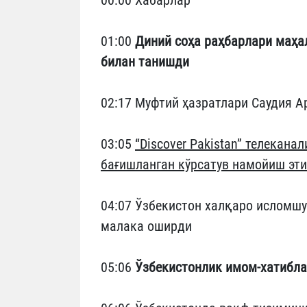
01:00
Диний соҳа раҳбарлари маҳа
билан танишди
02:17 Муфтий ҳазратлари Саудия А
03:05
“Discover Pakistan” телекан
бағишланган кўрсатув намойиш эт
04:07 Ўзбекистон халқаро исломш
малака оширди
05:06
Ўзбекистонлик имом-хатибл