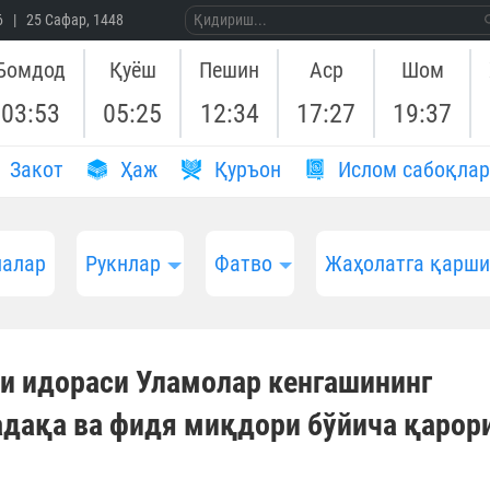
26 | 25 Сафар, 1448
Бомдод
Қуёш
Пешин
Аср
Шом
03:53
05:25
12:34
17:27
19:37
Закот
Ҳаж
Қуръон
Ислом сабоқлар
алар
Рукнлар
Фатво
Жаҳолатга қарш
и идораси Уламолар кенгашининг
садақа ва фидя миқдори бўйича қарор