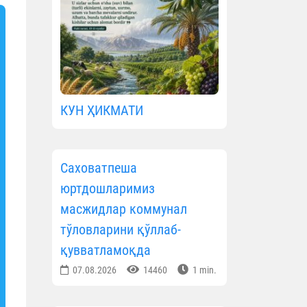
КУН ҲИКМАТИ
Саховатпеша
юртдошларимиз
масжидлар коммунал
тўловларини қўллаб-
қувватламоқда
07.08.2026
14460
1 min.