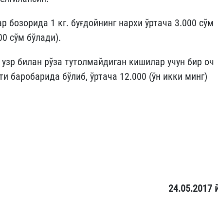
 бозорида 1 кг. буғдойнинг нархи ўртача 3.000 сўм
00 сўм бўлади).
узр билан рўза тутолмайдиган кишилар учун бир оч
и баробарида бўлиб, ўртача 12.000 (ўн икки минг)
, муфтий
он АЛИМОВ
24.05.2017 й