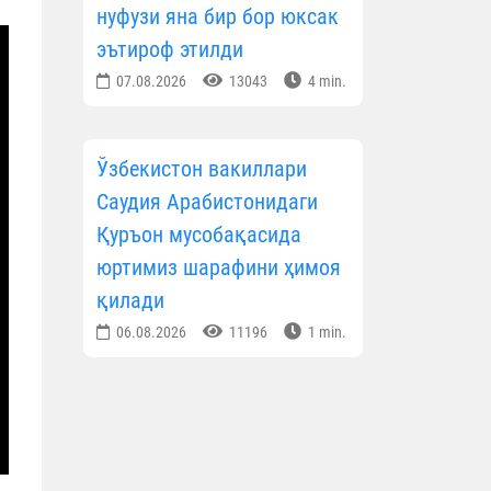
нуфузи яна бир бор юксак
эътироф этилди
07.08.2026
13043
4 min.
Ўзбекистон вакиллари
Саудия Арабистонидаги
Қуръон мусобақасида
юртимиз шарафини ҳимоя
қилади
06.08.2026
11196
1 min.