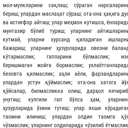
мол-мулкларини сақлаш; сўраган нарсаларин
бериш; улардан маслаҳат сўраш; ота-она ҳақига ду
ва истиғфор айтиш; улар меҳмон кутишса, ёнларид
мунтазир бўлиб туриш; уларнинг айтишларин
кутмай, уларни хурсанд қиладиган ишларн
бажариш; уларнинг ҳузурларида овозни балан
кўтармаслик; гапларини бўлмаслик; из
беришмаган жойга бормаслик; ухлаётганларид
безовта қилмаслик; аҳли аёли, фарзандларин
улардан устун қўймаслик; ота-она хатога йў
қўйсалар, билмасликка олиш, дарҳол кечириб
унутиш; кулгили гап бўлса ҳам, уларнин
ҳузурларида ўзини тутиш; улар яхши кўрадига
таомни илиниш; улардан олдин таомга қў
чўзмаслик; уларнинг олдиларида чўзилиб ётмаслик