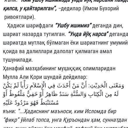
қилса, у қайтарилган”,
–
дедилар (Имом Бухорий
ривоятлари).
Ҳадиси шарифдаги
“Ушбу ишимиз”
деганда дин,
шариат назарда тутилган.
“Унда йўқ нарса”
деганд
шариатда мутлақ бўлмаган ёки шариатнинг умумий
қоида ва далиллари далолат қилмаган амал
тушунилади.
Ҳанафий мазҳабининг муҳаққиқ олимларидан
Мулла Али Қори шундай дейдилар:
وَمَعْنَى الْحَدِيْثِ: أَنَّ مَنْ أَحْدَثَ فِي الْإِسْلاَمِ رَأْياً لَمْ يَكُنْ
لَهُ مِنَ الْكِتَابِ وَالسُّنَّةِ سَنَدٌ ظَاهِرٌ أَوْ خَفِيٌّ مَلْفُوظٌ أَوْ
مُسْتَنْبَطٌ فَهُوَ مَرْدُودٌ عَلَيْهِ
яъни:
“...Ҳадиснинг маъноси, ким Исломда бир
“фикр” ўйлаб топса, унга Қуръондан ҳам, суннатдан