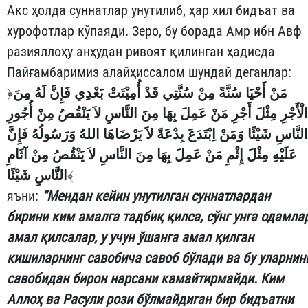
Акс ҳолда суннатлар унутилиб, ҳар хил бидъат ва
хурофотлар кўпаяди. Зеро, бу борада Амр ибн Авф
разияллоҳу анҳудан ривоят қилинган ҳадисда
Пайғамбаримиз алайҳиссалом шундай деганлар:
﴿
مَنْ أَحْيَا سُنَّةً مِنْ سُنَّتِي قَدْ أُمِيْتَتْ بَعْدِي فَإِنَّ لَهُ مِنَ
الْأَجْرِ مِثْلَ أَجْرِ مَنْ عَمِلَ بِهَا مِنَ النَّاسِ لاَ يَنْقُصُ مِنْ أُجُورِ
النَّاسِ شَيْئًا وَمَنْ اِبْتَدَعَ بِدْعَةً لاَ يَرْضَاهَا اللهُ وَرَسُولُهُ فَإِنَّ
عَلَيْهِ مِثْلَ إِثْمِ مَنْ عَمِلَ بِهَا مِنَ النَّاسِ لاَ يَنْقُصُ مِنْ آثَامِ
النَّاسِ شَيْئًا
﴾
яъни:
“Мендан кейин унутилган суннатлардан
бирини ким амалга тадбиқ қилса, сўнг унга одамла
амал қилсалар, у учун ўшанга амал қилган
кишиларнинг савобича савоб бўлади ва бу уларнин
савобидан бирон нарсани камайтирмайди. Ким
Аллоҳ ва Расули рози бўлмайдиган бир бидъатни