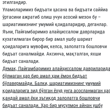
этилгандир.
Уламоларимиз бидъати ҳасана ва бидъати саййиа
ўртасини ажратиб олиш учун асосий мезон бу –
шариатимизнинг умумий қоидаларидир, деганлар.
Яъни, Пайғамбаримиз алайҳиссалом даврларида
кузатилмаган бирор бир амал ушбу шариат
қоидаларига мувофиқ келса, залолатга бошловчи
бидъат саналмайди. Аксинча, мақталган, яхши
бидъат саналади.
Демак, Пайғамбаримиз алайҳиссалом давриларид
бўлмаган ҳар бир амал ҳам ёмон бидъат
бўлавермайди. Балки, шариатимизнинг умумий
қоидаларига зид бўлган ёхуд унга асосланмаган ҳа
қандай амал ёки эътиқод залолатга бошловчи
бидъат саналади. Ҳар бир мусулмон айнан ушбу