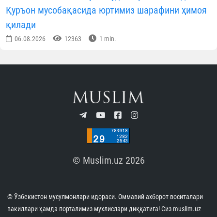
Қуръон мусобақасида юртимиз шарафини ҳимоя
қилади
06.08.2026
12363
1 min.
© Muslim.uz 2026
© Ўзбекистон мусулмонлари идораси. Оммавий ахборот воситалари
вакиллари ҳамда порталимиз мухлислари диққатига! Сиз muslim.uz