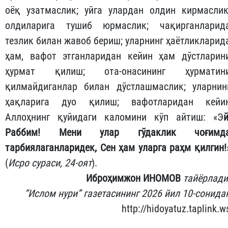
оёқ узатмаслик; уйга улардан олдин кирмаслик
олдиларига тушиб юрмаслик; чақирганларид
тезлик билан жавоб бериш; уларнинг ҳаётликларид
ҳам, вафот этганларидан кейин ҳам дўстларин
ҳурмат қилиш; ота-онасининг ҳурматин
қилмайдиганлар билан дўстлашмаслик; уларнин
ҳақларига дуо қилиш; вафотларидан кейи
Аллоҳнинг қуйидаги каломини кўп айтиш: «Э
й
Раббим! Мени улар гўдаклик чоғимд
тарбиялаганларидек, Сен ҳам уларга раҳм қилгин!
(
Исро сураси, 24-оят
).
Иброҳимжон ИНОМОВ
тайёрлади
“Ислом нури” газетасининг 2026 йил 10-сонида
http://hidoyatuz.taplink.w