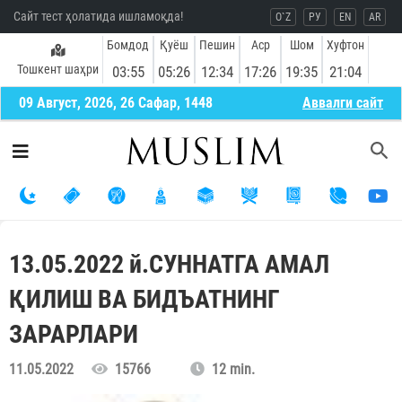
Сайт тест ҳолатида ишламоқда!
O`Z
РУ
EN
AR
Бомдод
Қуёш
Пешин
Аср
Шом
Хуфтон
Тошкент шаҳри
03:55
05:26
12:34
17:26
19:35
21:04
09 Август, 2026, 26 Сафар, 1448
Aввалги сайт
13.05.2022 й.СУННАТГА АМАЛ
ҚИЛИШ ВА БИДЪАТНИНГ
ЗАРАРЛАРИ
11.05.2022
15766
12 min.