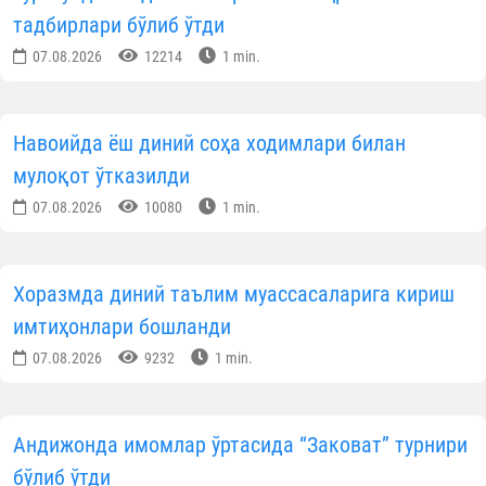
тадбирлари бўлиб ўтди
07.08.2026
12214
1 min.
Навоийда ёш диний соҳа ходимлари билан
мулоқот ўтказилди
07.08.2026
10080
1 min.
Хоразмда диний таълим муассасаларига кириш
имтиҳонлари бошланди
07.08.2026
9232
1 min.
Андижонда имомлар ўртасида “Заковат” турнири
бўлиб ўтди