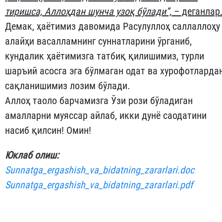
тиришса, Аллоҳдан шунча узоқ бўлади”,
– деганлар
Демак, ҳаётимиз давомида Расулуллоҳ саллаллоҳу
алайҳи васалламнинг суннатларини ўрганиб,
кундалик ҳаётимизга татбиқ қилишимиз, турли
шаръий асосга эга бўлмаган одат ва хурофотларда
сақланишимиз лозим бўлади.
Аллоҳ таоло барчамизга Ўзи рози бўладиган
амалларни муяссар айлаб, икки дунё саодатини
насиб қилсин! Омин!
Юклаб олиш:
Sunnatga_ergashish_va_bidatning_zararlari.doc
Sunnatga_ergashish_va_bidatning_zararlari.pdf