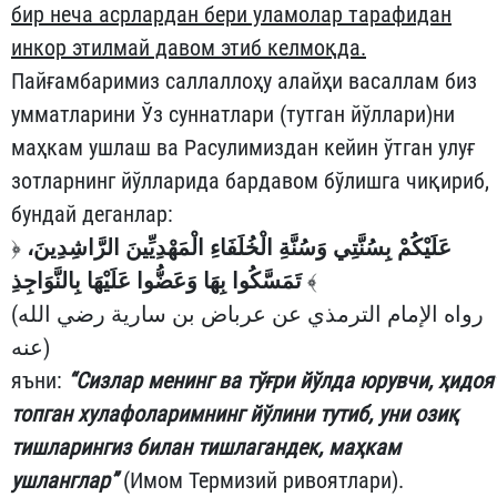
бир неча асрлардан бери уламолар тарафидан
инкор этилмай давом этиб келмоқда.
Пайғамбаримиз саллаллоҳу алайҳи васаллам биз
умматларини Ўз суннатлари (тутган йўллари)ни
маҳкам ушлаш ва Расулимиздан кейин ўтган улуғ
зотларнинг йўлларида бардавом бўлишга чиқириб,
бундай деганлар:
﴿
عَلَيْكُمْ بِسُنَّتِي وَسُنَّةِ الْخُلَفَاءِ الْمَهْدِيِّينَ الرَّاشِدِينَ،
تَمَسَّكُوا بِهَا وَعَضُّوا عَلَيْهَا بِالنَّوَاجِذِ
﴾
(رواه الإمام الترمذي عن عرباض بن سارية رضي الله
عنه)
яъни:
“Сизлар менинг ва тўғри йўлда юрувчи, ҳидоя
топган хулафоларимнинг йўлини тутиб, уни озиқ
тишларингиз билан тишлагандек, маҳкам
ушланглар
”
(Имом Термизий ривоятлари).