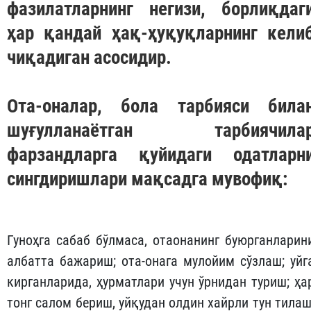
фазилатларнинг негизи, борлиқдаг
ҳар қандай ҳақ-ҳуқуқларнинг кели
чиқадиган асосидир.
Ота-оналар, бола тарбияси била
шуғулланаётган тарбиячила
фарзандларга қуйидаги одатларн
сингдиришлари мақсадга мувофиқ:
Гуноҳга сабаб бўлмаса, отаонанинг буюрганларин
албатта бажариш; ота-онага мулойим сўзлаш; уйг
кирганларида, ҳурматлари учун ўрнидан туриш; ҳа
тонг салом бериш, уйқудан олдин хайрли тун тилаш