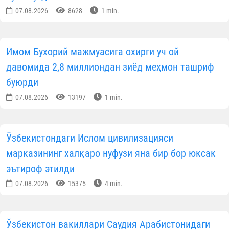
07.08.2026
8628
1 min.
Имом Бухорий мажмуасига охирги уч ой
давомида 2,8 миллиондан зиёд меҳмон ташриф
буюрди
07.08.2026
13197
1 min.
Ўзбекистондаги Ислом цивилизацияси
марказининг халқаро нуфузи яна бир бор юксак
эътироф этилди
07.08.2026
15375
4 min.
Ўзбекистон вакиллари Саудия Арабистонидаги