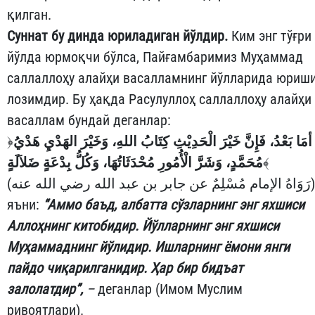
қилган.
Суннат бу динда юриладиган йўлдир.
Ким энг тўғри
йўлда юрмоқчи бўлса, Пайғамбаримиз Муҳаммад
саллаллоҳу алайҳи васалламнинг йўлларида юриш
лозимдир. Бу ҳақда Расулуллоҳ саллаллоҳу алайҳи
васаллам бундай деганлар:
﴿
أمَا بَعْدُ، فَإِنَّ خَيْرَ الْحَدِيْثِ كِتَابُ اللهِ، وَخَيْرَ الهَدْيِ هَدْيُ
مُحَمَّدٍ، وَشَرَّ الْأُمُورِ مُحْدَثَاتُهَا، وَكُلُّ بِدْعَةٍ ضَلاَلَةٍ
﴾
(رَوَاهُ الإمام مُسْلِمٌ عن جابر بن عبد الله رضي الله عنه)
яъни:
“Аммо баъд, албатта сўзларнинг энг яхшиси
Аллоҳнинг китобидир. Йўлларнинг энг яхшиси
Муҳаммаднинг йўлидир. Ишларнинг ёмони янги
пайдо чиқарилганидир. Ҳар бир бидъат
залолатдир”,
–
деганлар (Имом Муслим
ривоятлари).