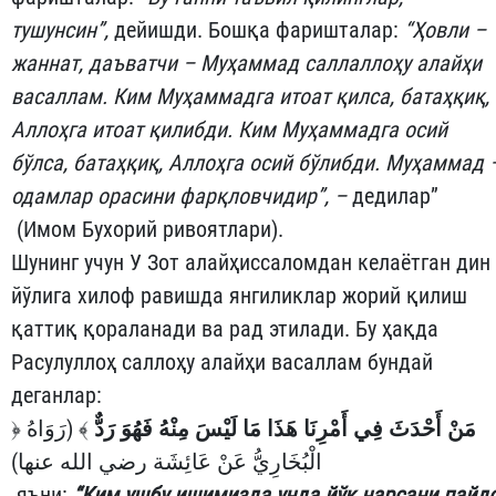
тушунсин”,
дейишди. Бошқа фаришталар:
“Ҳовли –
жаннат, даъватчи – Муҳаммад саллаллоҳу алайҳи
васаллам. Ким Муҳаммадга итоат қилса, батаҳқиқ,
Аллоҳга итоат қилибди. Ким Муҳаммадга осий
бўлса, батаҳқиқ, Аллоҳга осий бўлибди. Муҳаммад 
одамлар орасини фарқловчидир”,
–
дедилар”
(Имом Бухорий ривоятлари).
Шунинг учун У Зот алайҳиссаломдан келаётган дин
йўлига хилоф равишда янгиликлар жорий қилиш
қаттиқ қораланади ва рад этилади. Бу ҳақда
Расулуллоҳ саллоҳу алайҳи васаллам бундай
деганлар:
﴿
﴾ (رَوَاهُ
مَنْ أَحْدَثَ فِي أَمْرِنَا هَذَا مَا لَيْسَ مِنْهُ فَهُوَ رَدٌّ
الْبُخَارِيُّ عَنْ عَائِشَة رضي الله عنها)
яъни:
“Ким ушбу ишимизда унда йўқ нарсани пайд