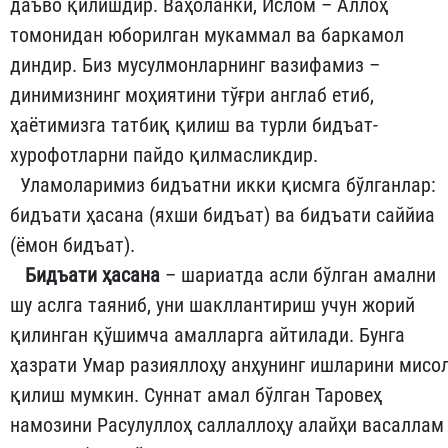
даъво қилишдир. Ваҳоланки, Ислом – Аллоҳ
томонидан юборилган мукаммал ва баркамол
диндир. Биз мусулмонларнинг вазифамиз –
динимизнинг моҳиятини тўғри англаб етиб,
ҳаётимизга татбиқ қилиш ва турли бидъат-
хурофотларни пайдо қилмасликдир.
Уламоларимиз бидъатни икки қисмга бўлганлар:
бидъати ҳасана (яхши бидъат) ва бидъати саййиа
(ёмон бидъат).
Бидъати ҳасана
– шариатда асли бўлган амални
шу аслга таяниб, уни шакллантириш учун жорий
қилинган қўшимча амалларга айтилади. Бунга
ҳазрати Умар разияллоҳу анҳунинг ишларини мисо
қилиш мумкин. Суннат амал бўлган Таровеҳ
намозини Расулуллоҳ саллаллоҳу алайҳи васаллам