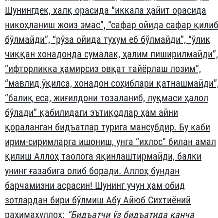
Шунингдек, халқ орасида “иккала ҳайит орасида
никоҳланиш жоиз эмас”, “сафар ойида сафар қили
бўлмайди”, “рўза ойида тухум еб бўлмайди”, “ўлик
чиққан хонадонда сумалак, ҳалим пиширилмайди”,
“ифторликка ҳамирсиз овқат тайёрлаш лозим”,
“мавлид ўқилса, хонадон соҳиблари қатнашмайди”
“балиқ еса, жиғилдони тозаланиб, луқмаси ҳалол
бўлади” қабилидаги эътиқодлар ҳам айни
қораланган бидъатлар турига мансубдир. Бу каби
ирим-сиримларга ишониш, унга “ихлос” билан амал
қилиш Аллоҳ таолога яқинлаштирмайди, балки
унинг ғазабига олиб боради. Аллоҳ бундан
барчамизни асрасин
! Шунинг учун ҳам обид
зотлардан бири бўлмиш Абу Айюб Сихтиёний
раҳимаҳуллоҳ:
“Бидъатчи ўз бидъатида қанча