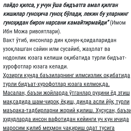
пайдо қилса, у учун ўша бидъатга амал қилган
кишилар гуноҳича гуноҳ бўлади, лекин бу уларнинг
гуноҳидан бирон нарсани камайтирмайди”
(Имом
Ибн Можа ривоятлари).
Вакт ўтиб, инсонлар дин қонун-қоидаларидан
узоқлашган сайин илм сусайиб, жаҳолат ва
нодонлик юзага келиши оқибатида турли бидъат-
хурофотлар юзага келади.
Ҳозирги кунда баъзиларнинг илмсизлик оқибатида
турли бидъат-хурофотлар юзага келмоқда.
Масалан, баъзи жойларда ўтганлар руҳини ёд этиш
мақсадида шам-чироқ ёқиш, динда асли йўқ турли
маърака-тадбирларни жорий қилиш. Хусусан, баъз
ҳудудларда инсон вафотидан кейинги уч кун ичида
маросим қилиб меҳмон чақириш одат тусига