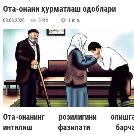
Ота-онани ҳурматлаш одоблари
08.08.2026
3144
1 min.
Ота-онанинг розилигини олишг
интилиш фазилати барч