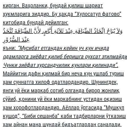
кирган. Ваҳоланки, бундай қилиш шариат
ҳукмларига зиддир. Бу ҳақда “Хулосатул фатово”
китобида бундай дейилган:
وَلاَ يُبَاحُ اِتِّخَاذُ الضِّيَافَةِ عِنْدَ ثَلاَثَةِ أَيَّامٍ، لِأَنَّ الضِّيَافَةَ تُتَّخَذُ
عِنْدَ السُّرُوْرِ
яъни:
“
Мусибат етгандан кейин уч кун ичида
одамларга зиёфат қилиб беришга рухсат этилмайди
Чунки зиёфат хурсандчилик кунлари қилинади”.
Маййитни дафн қилмай бир неча кун ушлаб туриш
ҳам суннатга хилоф одатлардандир. Шунингдек,
янги уй ёки маркаб сотиб олганда бирор жонлиқ
сўйиб, қонини уй ёки маркабнинг устидан оқизиш
ҳам хорофотлардандир. Аёллар ўртасида “Мушкул
кушод”,
“Биби сешанба” каби тадбирларни ўтказиш
ҳам айнан мана шундай бидъатлардан саналади.