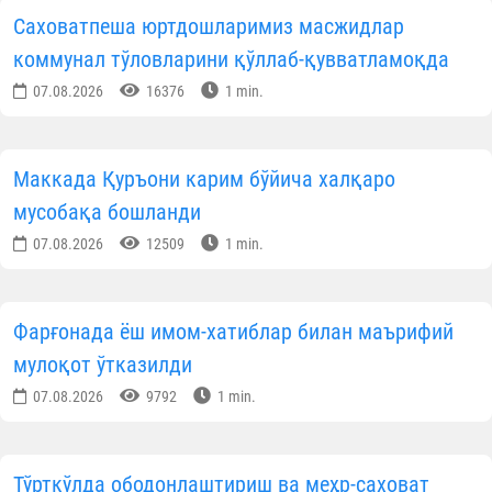
Саховатпеша юртдошларимиз масжидлар
коммунал тўловларини қўллаб-қувватламоқда
07.08.2026
16376
1 min.
Маккада Қуръони карим бўйича халқаро
мусобақа бошланди
07.08.2026
12509
1 min.
Фарғонада ёш имом-хатиблар билан маърифий
мулоқот ўтказилди
07.08.2026
9792
1 min.
Тўрткўлда ободонлаштириш ва меҳр-саховат