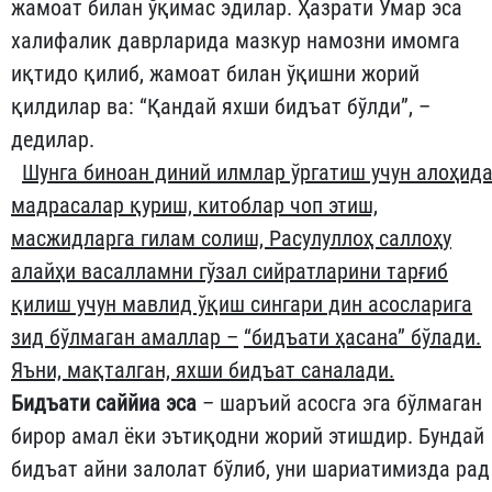
жамоат билан ўқимас эдилар. Ҳазрати Умар эса
халифалик даврларида мазкур намозни имомга
иқтидо қилиб, жамоат билан ўқишни жорий
қилдилар ва: “Қандай яхши бидъат бўлди”, –
дедилар.
Шунга биноан диний илмлар ўргатиш учун алоҳид
мадрасалар қуриш, китоблар чоп этиш,
масжидларга гилам солиш, Расулуллоҳ саллоҳу
алайҳи васалламни гўзал сийратларини тарғиб
қилиш учун мавлид ўқиш сингари дин асосларига
зид бўлмаган амаллар –
“бидъати ҳасана” бўлади.
Яъни,
мақталган, яхши бидъат саналади.
Бидъати саййиа эса
– шаръий асосга эга бўлмаган
бирор амал ёки эътиқодни жорий этишдир. Бундай
бидъат айни залолат бўлиб, уни шариатимизда рад