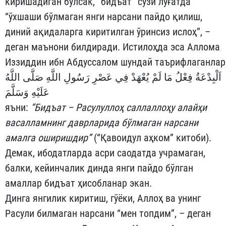
киришадиган бўлсак, “бидъат” сўзи луғатда
“ўхшаши бўлмаган янги нарсани пайдо қилиш,
диний ақидаларга киритилган ўринсиз ислоҳ”, –
деган маънони билдиради. Истилоҳда эса Аллома
Иззиддин ибн Абдуссалом шундай таърифлаганлар
اَلْبِدْعَةُ فِعْلُ مَا لَمْ يُعْهَدْ فِي عَصْرِ رَسُولِ اللَّهِ صَلَّى اللَّهُ
عَلَيْهِ وَسَلَّمَ
яъни:
“Бидъат – Расулуллоҳ саллаллоҳу алайҳи
васалламнинг даврларида бўлмаган нарсани
амалга оширишдир”
(“Қавоидул аҳком” китоби).
Демак, ибодатларда асри саодатда учрамаган,
балки, кейинчалик динда янги пайдо бўлган
амаллар бидъат ҳисобланар экан.
Динга янгилик киритиш, гўёки, Аллоҳ ва унинг
Расули билмаган нарсани “мен топдим”, – деган