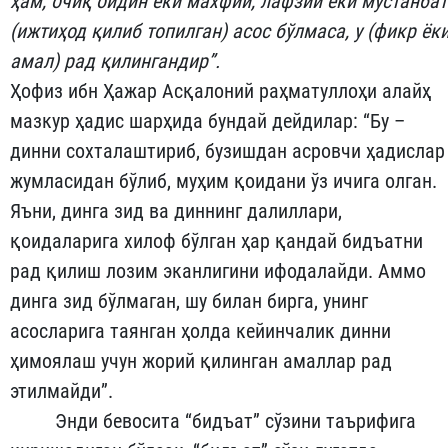
ҳам, очиқ ойдин ёки махфий, лафзий ёки мустанбат
(ижтиҳод қилиб топилган) асос бўлмаса, у (фикр ёк
амал) рад қилингандир”.
Ҳофиз ибн Ҳажар Асқалоний раҳматуллоҳи алайҳ
мазкур ҳадис шарҳида бундай дейдилар: “Бу –
динни сохталаштириб, бузишдан асровчи ҳадислар
жумласидан бўлиб, муҳим қоидани ўз ичига олган.
Яъни, динга зид ва диннинг далиллари,
қоидаларига хилоф бўлган ҳар қандай бидъатни
рад қилиш лозим эканлигини ифодалайди. Аммо
динга зид бўлмаган, шу билан бирга, унинг
асосларига таянган ҳолда кейинчалик динни
ҳимоялаш учун жорий қилинган амаллар рад
этилмайди”.
Энди бевосита “бидъат” сўзини таърифига