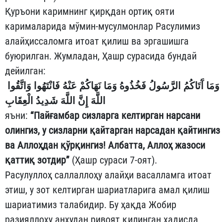
Қуръони каримнинг қирқдан ортиқ ояти
карималарида мўмин-мусулмонлар Расулимиз
алайҳиссаломга итоат қилиш ва эргашишга
буюрилган. Жумладан, Ҳашр сурасида бундай
дейилган:
وَمَا آَتَاكُمُ الرَّسُولُ فَخُذُوهُ وَمَا نَهَاكُمْ عَنْهُ فَانْتَهُوا وَاتَّقُوا
اللَّهَ إِنَّ اللَّهَ شَدِيدُ الْعِقَابِ
яъни:
“Пайғамбар сизларга келтирган нарсани
олингиз, у сизларни қайтарган нарсадан қайтингиз
ва Аллоҳдан қўрқингиз! Албатта, Аллоҳ жазоси
қаттиқ зотдир”
(Ҳашр сураси 7-оят).
Расулуллоҳ саллаллоҳу алайҳи васалламга итоат
этиш, у зот келтирган шариатларига амал қилиш
шариатимиз талабидир. Бу ҳақда Жобир
разияллоҳу анҳудан ривоят қилинган ҳадисда