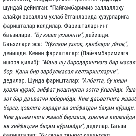
шундай дейилган: “Пайғамбаримиз саллаллоҳу
алайҳи васаллам ухлаб ётганларида ҳузурларига
фаришталар келдилар. Фаришталарнинг
баъзилари:
“Бу киши ухлаяпти”,
дейишди.
Баъзилари эса:
“Кўзлари ухлоқ, қалблари уйғоқ”,
дейишди. Кейин фаришталар: (Пайғамбаримизга
ишора қилиб):
“Мана шу биродарингизга бир масал
бор. Қани бир зарбулмасал келтирингларчи”,
дедилар. Шунда фаришталар:
“Албатта, бу киши
ҳовли қуриб, зиёфат уюштирган зотга ўхшайди. Ўша
зот бир даъватчи юборибди. Ким даъватчига жаво
берса, ҳовлига киради ва зиёфатдан баҳам кўради.
Ким даъватчига жавоб бермаса, ҳовлига кирмайди
ва зиёфатдан баҳам кўрмайди”,
дедилар. Баъзи
фаришталар:
“Бу гапни таъвил қилинглар,