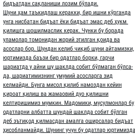
бидъатдан сақланиши лозим бўлади.
Шуни ҳам таъкидлаш керакки, бир ишни кўрганда
унга нисбатан бидъат ёки бидъат эмас деб ҳукм
қилишга шошилмаслик керак. Чунки бу борада
уламолар томонидан жорий этилган қоида ва
асослар бор. Шундан келиб чиқиб шуни айтамизки,
юртимизда баъзи бир одатлар борки, гарчи
шариатда у айни шу шаклда собит бўлмаган бўлса-
да, шариатимизнинг умумий асосларга зид
келмайди. Бунга мисол қилиб намоздан кейин
қироат қилиш ва жамаовий дуо қилишни
келтиришимиз мумкин. Мадомики, мусулмонлар бу
одатларни албатта шундай шаклда собит бўлган
деб эътиқод қилмасдан амалга оширсалар бидъат
ҳисобланмайди. Шунинг учун бу одатлар юртимизд