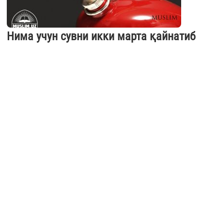
Нима учун сувни икки марта қайнатиб
бўлмайди
Қайнатилган сувни яна қайнатиш ёки ҳатто иситиш нафақат
зарарли, балки хатарлидир. Водопровод суви ўзида —
тузлардан тортиб минералларгача жуда кўп аралашмалардан
таркиб топади. Сув иситилиб бошланга...
13.04.2017
29595
3 min.
Табобат