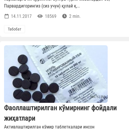
Парвардигорингиз (сиз учун) қулай қ...
14.11.2017
18569
2 min.
Табобат
Фаоллаштирилган кўмирнинг фойдали
жиҳатлари
Активлаштирилган кўмир таблеткалари инсон