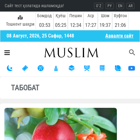
Сайт тест ҳолатида ишламоқда!
O`Z
РУ
EN
AR
Бомдод
Қуёш
Пешин
Аср
Шом
Хуфтон
Тошкент шаҳри
03:53
05:25
12:34
17:27
19:37
21:06
08 Август, 2026, 25 Сафар, 1448
Aввалги сайт
ТАБОБАТ