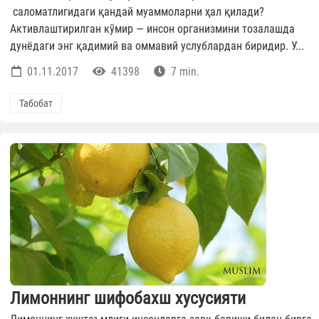
саломатлигидаги қандай муаммоларни ҳал қилади?
Активлаштирилган кўмир — инсон организмини тозалашда
дунёдаги энг қадимий ва оммавий услублардан биридир. У...
01.11.2017
41398
7 min.
Табобат
Лимоннинг шифобахш хусусияти