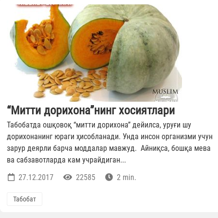
“Митти дорихона”нинг хосиятлари
Табобатда ошқовоқ “митти дорихона” дейилса, уруғи шу
дорихонанинг юраги ҳисобланади. Унда инсон организми учун
зарур деярли барча моддалар мавжуд. Айниқса, бошқа мева
ва сабзавотларда кам учрайдиган...
27.12.2017
22585
2 min.
Табобат