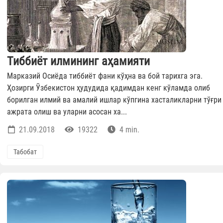
Тиббиёт илмининг аҳамияти
Марказий Осиёда тиббиёт фани кўҳна ва бой тарихга эга.
Ҳозирги Ўзбекистон ҳудудида қадимдан кенг кўламда олиб
борилган илмий ва амалий ишлар кўпгина хасталикларни тўғри
ажрата олиш ва уларни асосан ха...
21.09.2018
19322
4 min.
Табобат