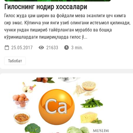
Гилоснинг нодир хоссалари
Гилос жуда ҳам ширин ва фойдали мева эканлиги ҳеч кимга
сир эмас. Кўпинча уни янги узиб олингани истеъмол қилинади,
чунки ундан пишириб тайёрланган мураббо ва бошқа
кўринишлардаги пишириқларда гилос ў...
25.05.2017
21633
3 min.
Табобат