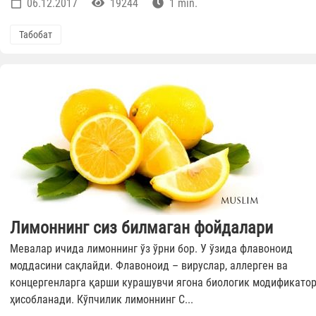
06.12.2017
19244
1 min.
Табобат
Лимоннинг сиз билмаган фойдалари
Мевалар ичида лимоннинг ўз ўрни бор. У ўзида флавоноид
моддасини сақлайди. Флавоноид – вируслар, аллерген ва
концергенларга қарши курашувчи ягона биологик модификато
ҳисобланади. Кўпчилик лимоннинг С...