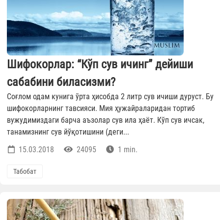
Шифокорлар: “Кўп сув ичинг” дейиши
сабабини биласизми?
Соғлом одам кунига ўрта ҳисобда 2 литр сув ичиши дуруст. Бу
шифокорларнинг тавсияси. Мия ҳужайраларидан тортиб
вужудимиздаги барча аъзолар сув ила ҳаёт. Кўп сув ичсак,
танамизнинг сув йўқотишини (деги...
15.03.2018
24095
1 min.
Табобат