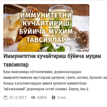
Иммунитетни кучайтириш бўйича муҳим
тавсиялар
Қиш мавсумида кўпчилигимиз, дорихоналардан
иммунитетимизни мустаҳкам қилувчи, грипп, ангина, бронхит в
бошқа касалликлардан ҳимоя қилувчи қимматбаҳо
“мўъжизавий” дориларни сотиб оламиз. Бироқ, биз ў...
25.12.2017
43895
3 min.