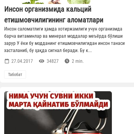
Инсон организмида кальций
етишмовчилигининг аломатлари
Инсон саломатлиги ҳамда хотиржамлиги учун организмда
барча витаминлар ва минерал моддалар меъёрда бўлиши
зарур У ёки бу модданинг етишмовчилигидан инсон танаси
хасталаниб, бу ҳақда сигнал беради. Бу к...
27.04.2017
34827
2 min.
Табобат