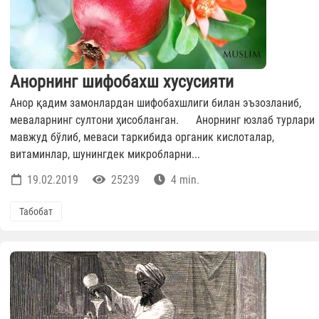
Анорнинг шифобахш хусусияти
Анор қадим замонлардан шифобахшлиги билан эъзозланиб,
меваларнинг султони ҳисобланган. Анорнинг юзлаб турлари
мавжуд бўлиб, меваси таркибида органик кислоталар,
витаминлар, шунингдек микробларни...
19.02.2019
25239
4 min.
Табобат