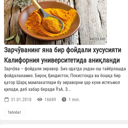
Зарчўванинг яна бир фойдали хусусияти
Калифорния университетида аниқланди
Зарчўва – фойдали зиравор. Биз одатда ундан ош тайёрлашда
фойдаланамиз. Бироқ Ҳиндистон, Покистонда ва бошқа бир
қатор Шарқ мамлакатлари бу зираворни ҳар куни истеъмол
қилади, деб хабар беради ЎзА. З...
31.01.2018
16689
1 min.
Табобат