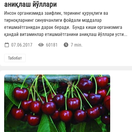
аниқлаш йўллари
Инсон организмида заифлик, терининг қуруқлиги ва
тирноқларнинг синувчанлиги фойдали моддалар
етишмаётганидан дарак беради. Бунда киши организмига
қандай витаминлар етишмаётганини аниқлаш йўллари усти...
07.06.2017
60181
7 min.
Табобат