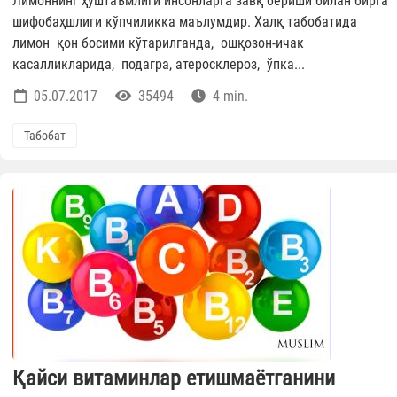
Лимоннинг ҳуштаъмлиги инсонларга завқ бериши билан бирга
шифобаҳшлиги кўпчиликка маълумдир. Халқ табобатида
лимон қон босими кўтарилганда, ошқозон-ичак
касалликларида, подагра, атеросклероз, ўпка...
05.07.2017
35494
4 min.
Табобат
Қайси витаминлар етишмаётганини