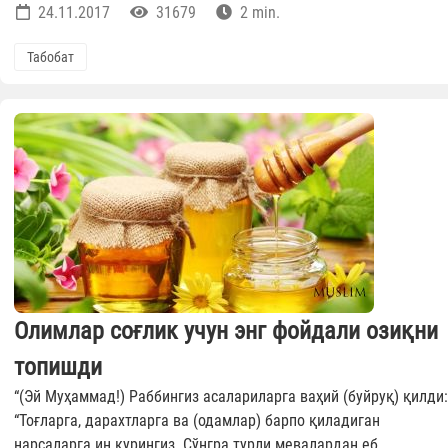
24.11.2017
31679
2 min.
Табобат
Олимлар соғлик учун энг фойдали озиқни
топишди
“(Эй Муҳаммад!) Раббингиз асалариларга ваҳий (буйруқ) қилди:
“Тоғларга, дарахтларга ва (одамлар) барпо қиладиган
нарсаларга ин қурингиз. Сўнгра турли мевалардан еб,