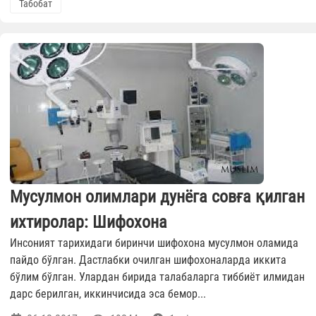
Табобат
Мусулмон олимлари дунёга совға қилган
ихтиролар: Шифохона
Инсоният тарихидаги биринчи шифохона мусулмон оламида
пайдо бўлган. Дастлабки очилган шифохоналарда иккита
бўлим бўлган. Улардан бирида талабаларга тиббиёт илмидан
дарс берилган, иккинчисида эса бемор...