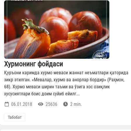
Хурмонинг фойдаси
Қуръони каримда хурмо меваси жаннат неъматлари қаторида
зикр этилган. «Мевалар, хурмо ва анорлар бордир» (Раҳмон,
68). Хурмо меваси ширин таъми ва ўзига хос озиқлик
хусусиятлари боис доим суйиб ейилг...
06.01.2018
25636
2 min.
Табобат