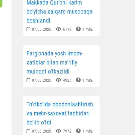
Makkada Qur’oni karim
bo‘yicha xalqaro musobaqa
boshlandi
07.08.2026
6119
1 min.
Farg‘onada yosh imom-
xatiblar bilan ma’rifiy
muloqot o‘tkazildi
07.08.2026
4925
1 min.
To‘rtko‘lda obodonlashtirish
va mehr-saxovat tadbirlari
bo‘lib o‘tdi
07.08.2026
7972
1 min.