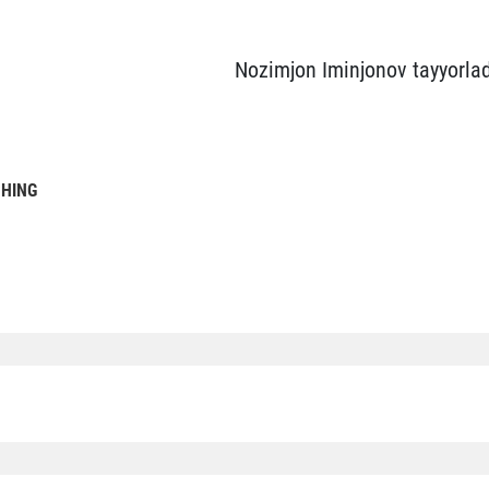
Nozimjon Iminjonov tayyorlad
SHING