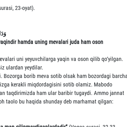
rasi, 23-oyat).
وَدَا
i yaqindir hamda uning mevalari juda ham oson
mevalari uni yeyuvchilarga yaqin va oson qilib qo‘yilgan.
iz ulardan yeydilar.
i. Bozorga borib meva sotib olsak ham bozordagi barch
mizga kerakli miqdordagisini sotib olamiz. Mabodo
an taqdirimizda ham ular baribir tugaydi. Ammo jannat
oh taolo bu haqida shunday deb marhamat qilgan:
a man qilinmaydiganlardadir”
(Voqea surasi, 32-33-