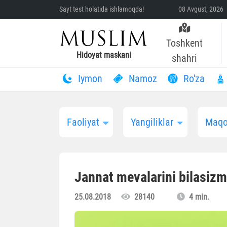
Sayt test holatida ishlamoqda!
08 Avgust, 2026 
Toshkent
Hidoyat maskani
shahri
Iymon
Namoz
Ro'za
Faoliyat
Yangiliklar
Maqo
Jannat mevalarini bilasizm
25.08.2018
28140
4 min.