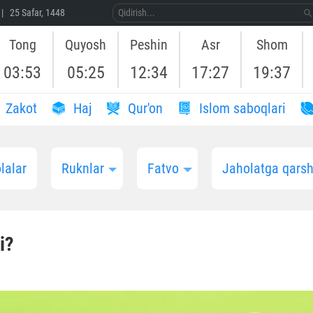
| 25 Safar, 1448
Tong
Quyosh
Peshin
Asr
Shom
03:53
05:25
12:34
17:27
19:37
Zakot
Haj
Qur'on
Islom saboqlari
lalar
Ruknlar
Fatvo
Jaholatga qarshi
i?