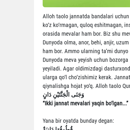
Alloh taolo jannatda bandalari uchun 
ko‘z ko‘rmagan, quloq eshitmagan, in
orasida mevalar ham bor. Biz shu mev
Dunyoda olma, anor, behi, anjir, uzu
ham bor. Ammo ularning ta’mi dunyo m
Dunyoda meva yeyish uchun bozorga bor
yeyiladi. Agar oldimizdagi dasturxond
ularga qo‘l cho‘zishimiz kerak. Jannat
qiynalishga hojat yo‘q. Alloh taolo 
وَجَنَى الْجَنَّتَيْنِ دَانٍ
“Ikki jannat mevalari yaqin bo‘lgan...”
Yana bir oyatda bunday degan:
قُطُوفُهَا دَانِيَةٌ