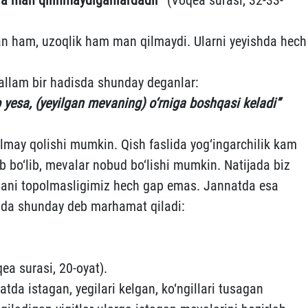
kan ham, uzoqlik ham man qilmaydi. Ularni yeyishda hech
allam bir hadisda shunday deganlar:
b yesa, (yeyilgan mevaning) o‘rniga boshqasi keladi”
lmay qolishi mumkin. Qish faslida yog‘ingarchilik kam
ab bo‘lib, mevalar nobud bo‘lishi mumkin. Natijada biz
evani topolmasligimiz hech gap emas. Jannatda esa
qida shunday deb marhamat qiladi:
ea surasi, 20-oyat).
atda istagan, yegilari kelgan, ko‘ngillari tusagan