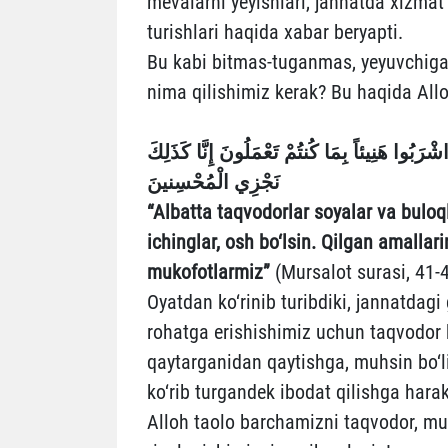
mevalarni yeyishlari, jannatda xizmat 
turishlari haqida xabar beryapti.
Bu kabi bitmas-tuganmas, yeyuvchiga
nima qilishimiz kerak? Bu haqida All
شْرَبُوا هَنِيئاً بِمَا كُنتُمْ تَعْمَلُونَ
إِنَّا كَذَلِكَ
نَجْزِي الْمُحْسِنينَ
“Albatta taqvodorlar soyalar va buloq
ichinglar, osh bo‘lsin. Qilgan amalla
mukofotlarmiz”
(Mursalot surasi, 41-4
Oyatdan ko‘rinib turibdiki, jannatdagi
rohatga erishishimiz uchun taqvodor bo
qaytarganidan qaytishga, muhsin bo‘lis
ko‘rib turgandek ibodat qilishga hara
Alloh taolo barchamizni taqvodor, muh