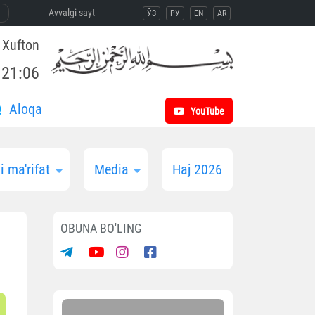
Avvalgi sayt
ЎЗ
РУ
EN
AR
Xufton
21:06
Aloqa
YouTube
 ma'rifat
Media
Haj 2026
OBUNA BO'LING