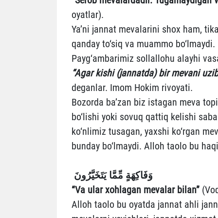
oyatlar).
Ya’ni jannat mevalarini shox ham, ti
qanday to‘siq va muammo bo‘lmaydi.
Payg‘ambarimiz sollallohu alayhi vas
“Agar kishi (jannatda) bir mevani uzi
deganlar. Imom Hokim rivoyati.
Bozorda ba’zan biz istagan meva topi
bo‘lishi yoki sovuq qattiq kelishi sab
ko‘nlimiz tusagan, yaxshi ko‘rgan m
bunday bo‘lmaydi. Alloh taolo bu ha
وَفَاكِهَةٍ مِّمَّا يَتَخَيَّرُونَ
“Va ular xohlagan mevalar bilan”
(Voq
Alloh taolo bu oyatda jannat ahli jann