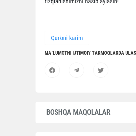
rizqlanishimizni nasib aylasin!
Qur'oni karim
MА`LUMOTNI IJTIMOIY TАRMOQLАRDА ULА
BOSHQA MAQOLALAR