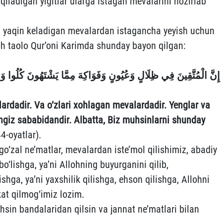
qiladigan yigitlar ularga istagan mevalarini hozirlab
 yaqin keladigan mevalardan istagancha yeyish uchun
oh taolo Qur’oni Karimda shunday bayon qilgan:
إِنَّ الْمُتَّقِينَ فِي ظِلَالٍ وَعُيُونٍ
وَفَوَاكِهَ مِمَّا يَشْتَهُونَ
كُلُوا وَا
lardadir. Va o‘zlari xohlagan mevalardadir. Yenglar va
ringiz sababidandir. Albatta, Biz muhsinlarni shunday
4-oyatlar).
 go‘zal ne’matlar, mevalardan iste’mol qilishimiz, abadiy
‘lishga, ya’ni Allohning buyurganini qilib,
hga, ya’ni yaxshilik qilishga, ehson qilishga, Allohni
kat qilmog‘imiz lozim.
sin bandalaridan qilsin va jannat ne’matlari bilan