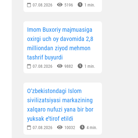
07.08.2026
5196
1 min.
Imom Buxoriy majmuasiga
oxirgi uch oy davomida 2,8
milliondan ziyod mehmon
tashrif buyurdi
07.08.2026
9882
1 min.
O‘zbekistondagi Islom
sivilizatsiyasi markazining
xalqaro nufuzi yana bir bor
yuksak e’tirof etildi
07.08.2026
10032
4 min.