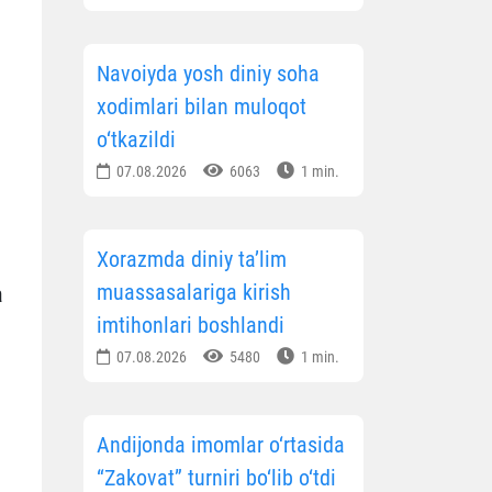
Navoiyda yosh diniy soha
xodimlari bilan muloqot
o‘tkazildi
07.08.2026
6063
1 min.
Xorazmda diniy ta’lim
muassasalariga kirish
a
imtihonlari boshlandi
07.08.2026
5480
1 min.
Andijonda imomlar o‘rtasida
“Zakovat” turniri bo‘lib o‘tdi