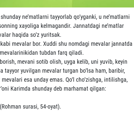
shunday ne’matlarni tayyorlab qo‘yganki, u ne’matlarni
sonning xayoliga kelmagandir. Jannatdagi ne’matlar
alar haqida so‘z yuritsak.
m kabi mevalar bor. Xuddi shu nomdagi mevalar jannatda
evalarinikidan tubdan farq qiladi.
ish, mevani sotib olish, uyga kelib, uni yuvib, keyin
a tayyor yuvilgan mevalar turgan bo‘lsa ham, baribir,
 mevalari esa unday emas. Qo‘l cho‘zishga, intilishga,
Qur’oni Karimda shunday deb marhamat qilgan:
(Rohman surasi, 54-oyat).