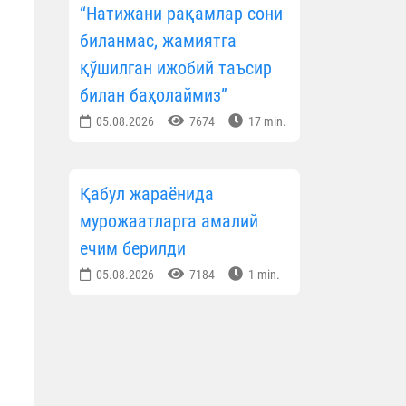
“Натижани рақамлар сони
биланмас, жамиятга
қўшилган ижобий таъсир
билан баҳолаймиз”
05.08.2026
7674
17 min.
Қабул жараёнида
мурожаатларга амалий
ечим берилди
05.08.2026
7184
1 min.