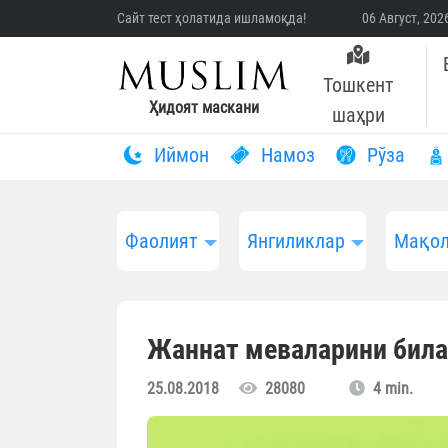
Сайт тест ҳолатида ишламоқда!
06 Август, 20
Тошкент
Ҳидоят маскани
шаҳри
Иймон
Намоз
Рўза
Фаолият
Янгиликлар
Мақол
Жаннат меваларини бил
25.08.2018
28080
4 min.