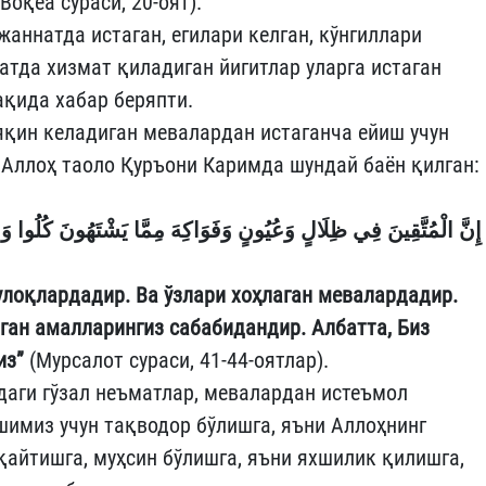
Воқеа сураси, 20-оят).
жаннатда истаган, егилари келган, кўнгиллари
атда хизмат қиладиган йигитлар уларга истаган
қида хабар беряпти.
 яқин келадиган мевалардан истаганча ейиш учун
Аллоҳ таоло Қуръони Каримда шундай баён қилган:
إِنَّ الْمُتَّقِينَ فِي ظِلَالٍ وَعُيُونٍ
وَفَوَاكِهَ مِمَّا يَشْتَهُونَ
كُلُوا وَا
улоқлардадир. Ва ўзлари хоҳлаган мевалардадир.
лган амалларингиз сабабидандир. Албатта, Биз
из”
(Мурсалот сураси, 41-44-оятлар).
даги гўзал неъматлар, мевалардан истеъмол
имиз учун тақводор бўлишга, яъни Аллоҳнинг
қайтишга, муҳсин бўлишга, яъни яхшилик қилишга,