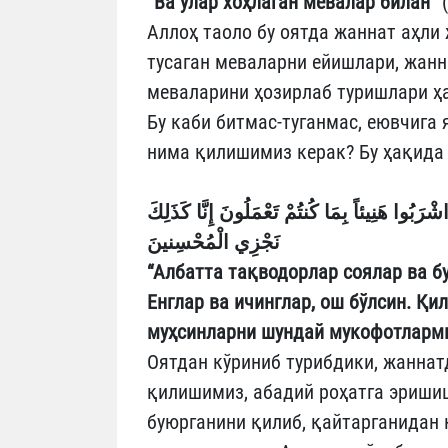
“Ва улар хоҳлаган мевалар билан”
(
Аллоҳ таоло бу оятда жаннат аҳли 
тусаган меваларни ейишлари, жанн
меваларини ҳозирлаб туришлари ҳа
Бу каби битмас-туганмас, еювчига
нима қилишимиз керак? Бу ҳақида 
شْرَبُوا هَنِيئاً بِمَا كُنتُمْ تَعْمَلُونَ
إِنَّا كَذَلِكَ
نَجْزِي الْمُحْسِنينَ
“Албатта тақводорлар соялар ва б
Енглар ва ичинглар, ош бўлсин. Қи
муҳсинларни шундай мукофотларм
Оятдан кўриниб турибдики, жаннат
қилишимиз, абадий роҳатга эришиш
буюрганини қилиб, қайтарганидан 