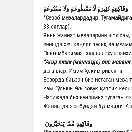
وَفَاكِهَةٍ كَثِيرَةٍ
لَّا مَقْطُوعَةٍ وَلَا مَمْنُوعَةٍ
“Сероб мевалардадир. Тугамайдиг
33-оятлар).
Яъни жаннат меваларини шох ҳам, 
ейишда ҳеч қандай тўсиқ ва муам
Пайғамбаримиз соллаллоҳу алайҳи
“Агар киши (жаннатда) бир мевани 
деганлар. Имом Ҳоким ривояти.
Бозорда баъзан биз истаган мева
кам бўлиши ёки совуқ қаттиқ кели
Натижада биз кўнлимиз тусаган, я
Жаннатда эса бундай бўлмайди. Ал
وَفَاكِهَةٍ مِّمَّا يَتَخَيَّرُونَ