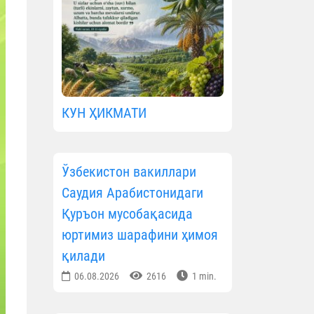
КУН ҲИКМАТИ
Ўзбекистон вакиллари
Саудия Арабистонидаги
Қуръон мусобақасида
юртимиз шарафини ҳимоя
қилади
06.08.2026
2616
1 min.