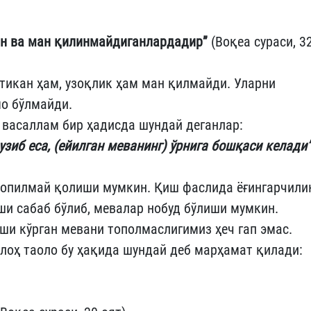
ан ва ман қилинмайдиганлардадир”
(Воқеа сураси, 32
тикан ҳам, узоқлик ҳам ман қилмайди. Уларни
мо бўлмайди.
 васаллам бир ҳадисда шундай деганлар:
узиб еса, (ейилган меванинг) ўрнига бошқаси келади
 топилмай қолиши мумкин. Қиш фаслида ёғингарчили
ши сабаб бўлиб, мевалар нобуд бўлиши мумкин.
хши кўрган мевани тополмаслигимиз ҳеч гап эмас.
лоҳ таоло бу ҳақида шундай деб марҳамат қилади: