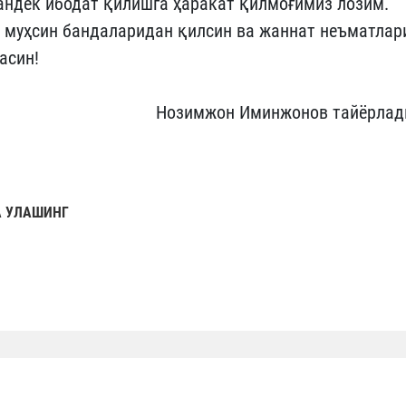
гандек ибодат қилишга ҳаракат қилмоғимиз лозим.
, муҳсин бандаларидан қилсин ва жаннат неъматлар
асин!
Нозимжон Иминжонов тайёрлад
 УЛАШИНГ