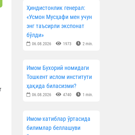
Ҳиндистонлик генерал:
«Усмон Мусҳафи мен учун
энг таъсирли экспонат
бўлди»
06.08.2026
1973
2 min.
Имом Бухорий номидаги
Тошкент ислом институти
ҳақида биласизми?
т
06.08.2026
4740
1 min.
Имом-хатиблар ўртасида
билимлар беллашуви