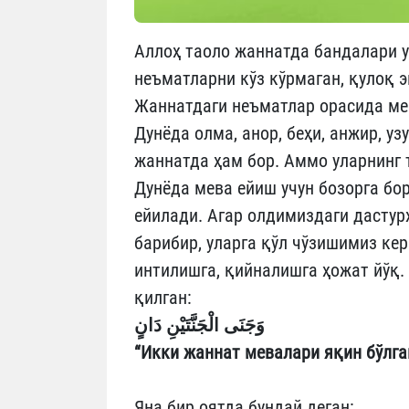
Аллоҳ таоло жаннатда бандалари у
неъматларни кўз кўрмаган, қулоқ 
Жаннатдаги неъматлар орасида мев
Дунёда олма, анор, беҳи, анжир, у
жаннатда ҳам бор. Аммо уларнинг
Дунёда мева ейиш учун бозорга бор
ейилади. Агар олдимиздаги дастур
барибир, уларга қўл чўзишимиз кер
интилишга, қийналишга ҳожат йўқ
қилган:
وَجَنَى الْجَنَّتَيْنِ دَانٍ
“Икки жаннат мевалари яқин бўлган
Яна бир оятда бундай деган: