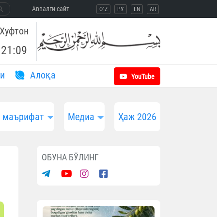
Aввалги сайт
O`Z
РУ
EN
AR
Хуфтон
21:09
и
Aлоқа
YouTube
и маърифат
Медиа
Ҳаж 2026
ОБУНА БЎЛИНГ