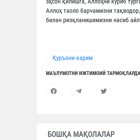
эҳсон қилишга, Аллоҳни кўриб тур
Аллоҳ таоло барчамизни тақводор
билан ризқланишимизни насиб айл
Қуръони карим
МАЪЛУМОТНИ ИЖТИМОИЙ ТАРМОҚЛАРДА
БОШҚА МАҚОЛАЛАР