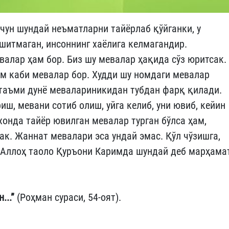
чун шундай неъматларни тайёрлаб қўйганки, у
эшитмаган, инсоннинг хаёлига келмагандир.
алар ҳам бор. Биз шу мевалар ҳақида сўз юритсак.
зум каби мевалар бор. Худди шу номдаги мевалар
 таъми дунё мевалариникидан тубдан фарқ қилади.
иш, мевани сотиб олиш, уйга келиб, уни ювиб, кейин
хонда тайёр ювилган мевалар турган бўлса ҳам,
ак. Жаннат мевалари эса ундай эмас. Қўл чўзишга,
. Аллоҳ таоло Қуръони Каримда шундай деб марҳама
...”
(Роҳман сураси, 54-оят).