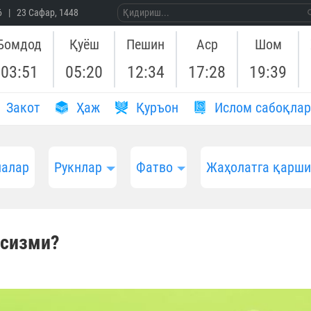
26 | 23 Сафар, 1448
Бомдод
Қуёш
Пешин
Аср
Шом
03:51
05:20
12:34
17:28
19:39
Закот
Ҳаж
Қуръон
Ислом сабоқлар
алар
Рукнлар
Фатво
Жаҳолатга қарш
асизми?