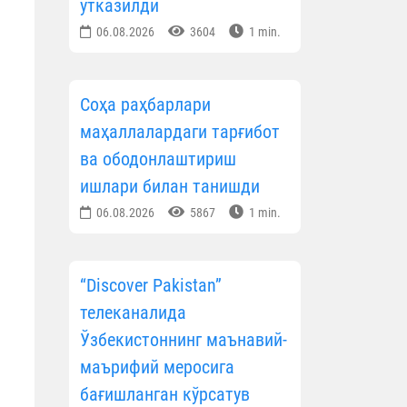
ўтказилди
06.08.2026
3604
1 min.
Соҳа раҳбарлари
маҳаллалардаги тарғибот
ва ободонлаштириш
ишлари билан танишди
06.08.2026
5867
1 min.
“Discover Pakistan”
телеканалида
Ўзбекистоннинг маънавий-
маърифий меросига
бағишланган кўрсатув