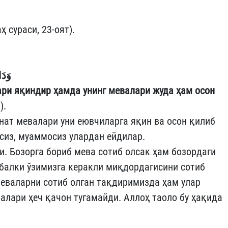
 сураси, 23-оят).
وَدَا
лари яқиндир ҳамда унинг мевалари жуда ҳам осон
).
нат мевалари уни еювчиларга яқин ва осон қилиб
ксиз, муаммосиз улардан ейдилар.
и. Бозорга бориб мева сотиб олсак ҳам бозордаги
балки ўзимизга керакли миқдордагисини сотиб
еваларни сотиб олган тақдиримизда ҳам улар
алари ҳеч қачон тугамайди. Аллоҳ таоло бу ҳақида