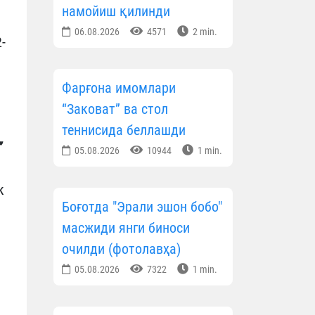
намойиш қилинди
06.08.2026
4571
2 min.
-
Фарғона имомлари
“Заковат” ва стол
теннисида беллашди
”
05.08.2026
10944
1 min.
к
Боғотда "Эрали эшон бобо"
масжиди янги биноси
очилди (фотолавҳа)
05.08.2026
7322
1 min.