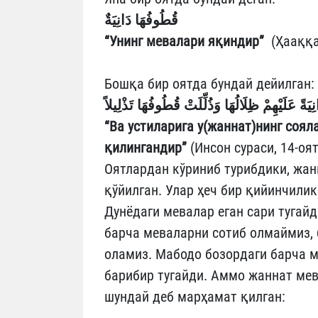
قُطُوفُهَا دَانِيَةٌ
“Унинг мевалари яқиндир”
(Ҳааққаҳ
Бошқа бир оятда бундай дейилган:
نِيَةً عَلَيْهِمْ ظِلَالُهَا وَذُلِّلَتْ قُطُوفُهَا تَذْلِيلاً
“Ва устиларига у(жаннат)нинг соя
қилингандир”
(Инсон сураси, 14-оят
Оятлардан кўриниб турибдики, жан
қўйилган. Улар ҳеч бир қийинчили
Дунёдаги мевалар еган сари тугайд
барча меваларни сотиб олмаймиз, 
оламиз. Мабодо бозордаги барча м
барибир тугайди. Аммо жаннат мев
шундай деб марҳамат қилган: