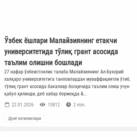
Ўзбек ёшлари Малайзиянинг етакчи
университетида тўлиқ грант асосида
таълим олишни бошлади
27 нафар ўзбеистонлик талаба Малайзиянинг Ал-Бухорий
халқаро университетига танловлардан муваффақиятли ўтиб,
тўлиқ грант асосида бакалавр босқичида таълим олиш учун
қабул қилинди, деб хабар бермоқда &...
22.01.2026
15812
2 min.
Дунё янгиликлари