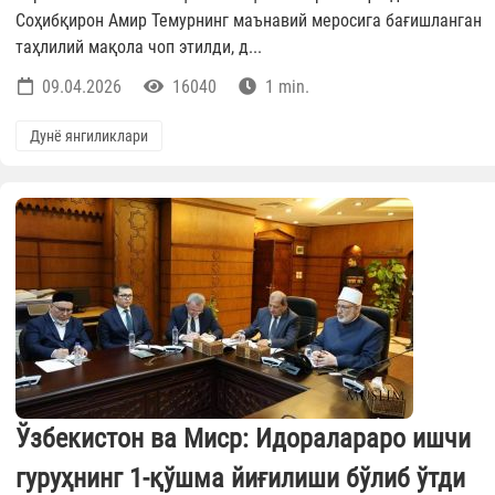
Соҳибқирон Амир Темурнинг маънавий меросига бағишланган
таҳлилий мақола чоп этилди, д...
09.04.2026
16040
1 min.
Дунё янгиликлари
Ўзбекистон ва Миср: Идоралараро ишчи
гуруҳнинг 1-қўшма йиғилиши бўлиб ўтди