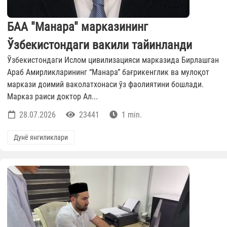
БАА "Манара" марказининг
Ўзбекистондаги вакили тайинланди
Ўзбекистондаги Ислом цивилизацияси марказида Бирлашган
Араб Амирликларининг “Манара” бағрикенглик ва мулоқот
маркази доимий ваколатхонаси ўз фаолиятини бошлади.
Марказ раиси доктор Ал...
28.07.2026
23441
1 min.
Дунё янгиликлари