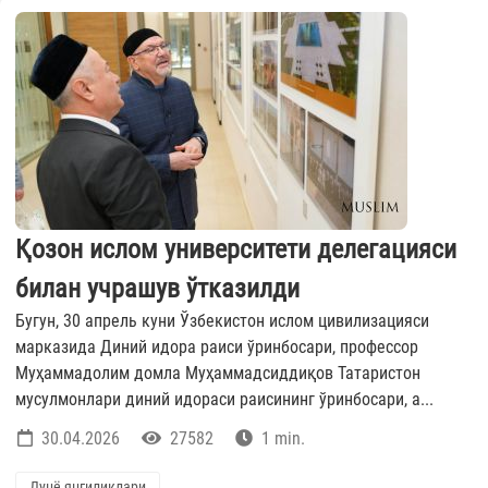
Қозон ислом университети делегацияси
билан учрашув ўтказилди
Бугун, 30 апрель куни Ўзбекистон ислом цивилизацияси
марказида Диний идора раиси ўринбосари, профессор
Муҳаммадолим домла Муҳаммадсиддиқов Татаристон
мусулмонлари диний идораси раисининг ўринбосари, а...
30.04.2026
27582
1 min.
Дунё янгиликлари