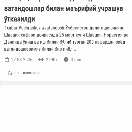
ватандошлар билан маърифий учрашув
ўтказилди
#xabar #uchrashuv #vatandosh Ўзбекистон делегациясининг
Швеция сафари доирасида 25 март куни Швеция, Норвегия ва
Данияда ўқиш ва иш билан бўлиб турган 200 нафардан зиёд
ватандошларимиз билан бир пиёл...
27.03.2026
22907
3 min.
Дунё янгиликлари