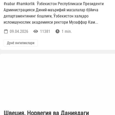
#xabar #hamkorlik Ўзбекистон Республикаси Президенти
Администрацияси Диний-маърифий масалалар бўйича
департаментининг бошлиғи, Ўзбекистон халқаро
исломшунослик академияси ректори Музаффар Кам...
09.04.2026
11381
1 min.
Дунё янгиликлари
Швеция, Норвегия ва Даниядаги