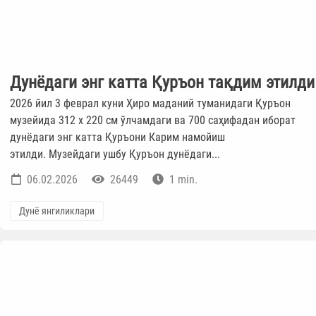
Дунёдаги энг катта Қуръон тақдим этилди
2026 йил 3 феврал куни Ҳиро маданий туманидаги Қуръон
музейида 312 х 220 см ўлчамдаги ва 700 саҳифадан иборат
дунёдаги энг катта Қуръони Карим намойиш
этилди. Музейдаги ушбу Қуръон дунёдаги...
06.02.2026
26449
1 min.
Дунё янгиликлари