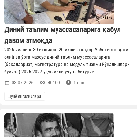
Диний таълим муассасаларига қабул
давом этмоқда
2026 йилнинг 30 июнидан 20 июлига қадар Ўзбекистондаги
олий ва ўрта махсус диний таълим муассасаларига
(бакалавриат, магистратура ва модуль тизими йўналишлари
бўйича) 2026-2027 ўқув йили учун абитурие...
03.07.2026
40100
1 min.
Дунё янгиликлари