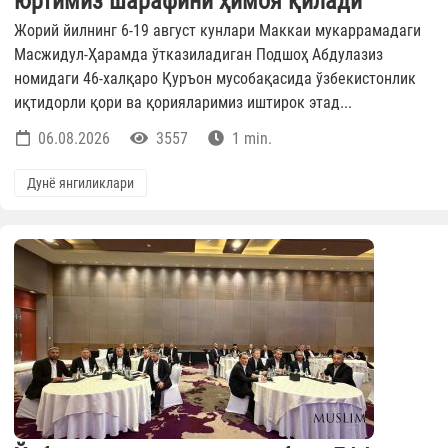
юртимиз шарафини ҳимоя қилади
Жорий йилнинг 6-19 август кунлари Маккаи мукаррамадаги
Масжидул-Ҳарамда ўтказиладиган Подшоҳ Абдулазиз
номидаги 46-халқаро Қуръон мусобақасида ўзбекистонлик
иқтидорли қори ва қорияларимиз иштирок этад...
06.08.2026
3557
1 min.
Дунё янгиликлари