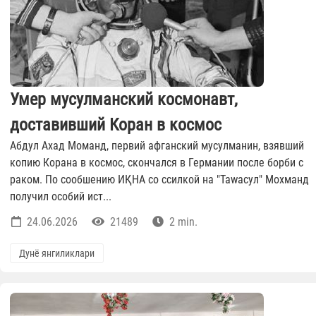
Умер мусулманский космонавт,
доставивший Коран в космос
Абдул Ахад Моманд, первий афганский мусулманин, взявший
копию Корана в космос, скончался в Германии после борби с
раком. По сообшению ИҚНА со ссилкой на "Таwасул" Мохманд
получил особий ист...
24.06.2026
21489
2 min.
Дунё янгиликлари