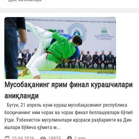
Мусобақанинг ярим финал курашчилари
аниқланди
Бугун, 21 апрель куни кураш мусобақасининг республика
босқичининг ним чорак ва чорак финал беллашувлари бўлиб
ўтди. Ўзбекистон мусулмонлари идораси раҳбарияти ва Дин
ишлари бўйича қўмита м...
23.04.2026
18835
1 min.