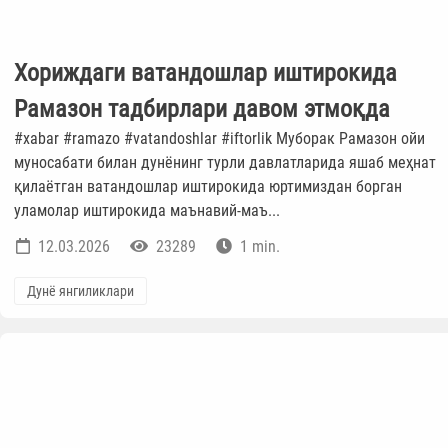
Хориждаги ватандошлар иштирокида
Рамазон тадбирлари давом этмоқда
#xabar #ramazo #vatandoshlar #iftorlik Муборак Рамазон ойи
муносабати билан дунёнинг турли давлатларида яшаб меҳнат
қилаётган ватандошлар иштирокида юртимиздан борган
уламолар иштирокида маънавий-маъ...
12.03.2026
23289
1 min.
Дунё янгиликлари