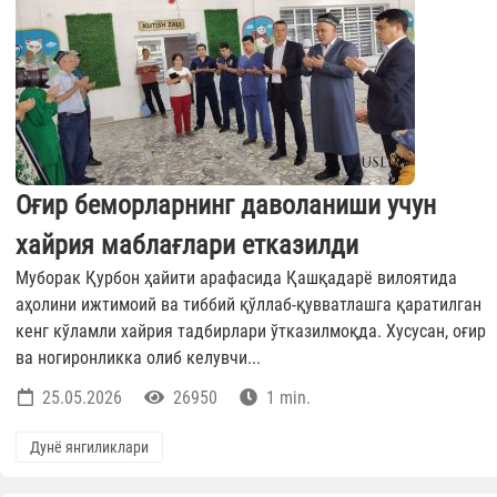
Оғир беморларнинг даволаниши учун
хайрия маблағлари етказилди
Муборак Қурбон ҳайити арафасида Қашқадарё вилоятида
аҳолини ижтимоий ва тиббий қўллаб-қувватлашга қаратилган
кенг кўламли хайрия тадбирлари ўтказилмоқда. Хусусан, оғир
ва ногиронликка олиб келувчи...
25.05.2026
26950
1 min.
Дунё янгиликлари