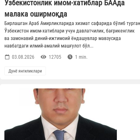
Ўзбекистонлик имом-хатиблар БААда
малака оширмоқда
Бирлашган Араб Амирликларида хизмат сафарида бўлиб турга
Ўзбекистон имом-хатиблари учун давлатчилик, бағрикенглик
ва замонавий диний-ижтимоий ёндашувлар мавзусида
навбатдаги илмий-амалий машғулот бўл...
03.08.2026
12705
1 min.
Дунё янгиликлари