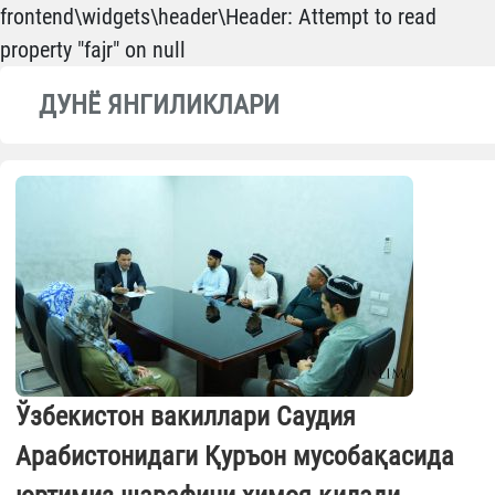
frontend\widgets\header\Header: Attempt to read
property "fajr" on null
ДУНЁ ЯНГИЛИКЛАРИ
Ўзбекистон вакиллари Саудия
Арабистонидаги Қуръон мусобақасида