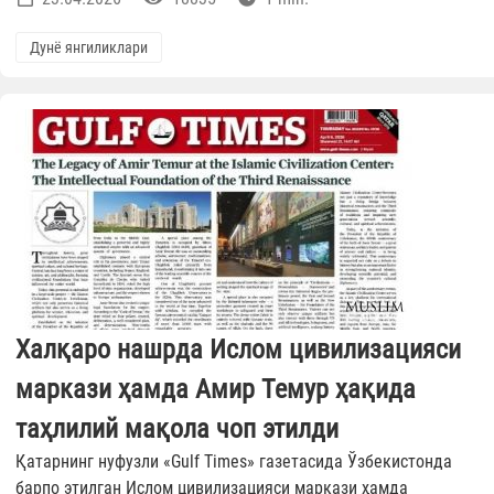
Дунё янгиликлари
Халқаро нашрда Ислом цивилизацияси
маркази ҳамда Амир Темур ҳақида
таҳлилий мақола чоп этилди
Қатарнинг нуфузли «Gulf Times» газетасида Ўзбекистонда
барпо этилган Ислом цивилизацияси маркази ҳамда