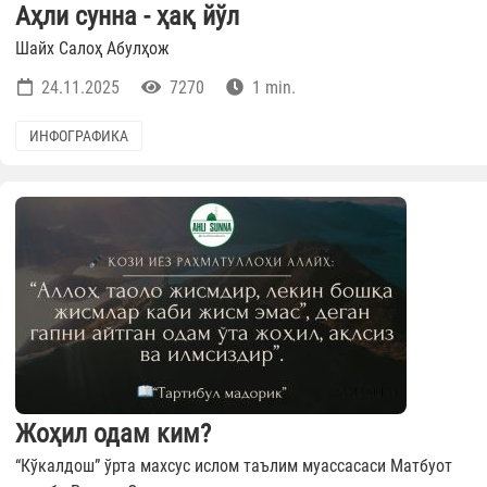
Аҳли сунна - ҳақ йўл
Шайх Салоҳ Абулҳож
24.11.2025
7270
1 min.
ИНФОГРАФИКА
Жоҳил одам ким?
“Кўкалдош” ўрта махсус ислом таълим муассасаси Матбуот