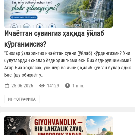
Ичаётган сувингиз ҳақида ўйлаб
кўрганмисиз?
"Сизлар ўзларингиз ичаётган сувни (ўйлаб) кўрдингизми? Уни
булутлардан сизлар ёғдирдингизми ёки Биз ёғдирувчимизми?
Агар Биз хоҳласак, уни шўр ва аччиқ қилиб қўйган бўлар эдик.
Бас, (шу обиҳаёт у...
25.06.2026
14129
1 min.
ИНФОГРАФИКА