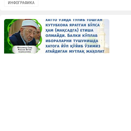
ИНФОГРАФИКА
Устозсиз фақат китоб билан мақсадга
етиб бўлмайди
Шайх Рамазон Бутий
11.07.2025
9999
1 min.
ИНФОГРАФИКА