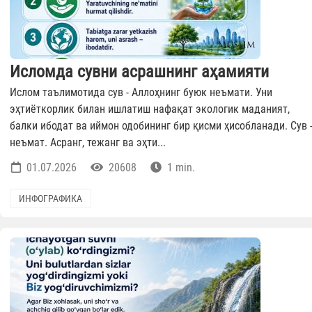
Исломда сувни асрашнинг аҳамияти
Ислом таълимотида сув - Аллоҳнинг буюк неъмати. Уни
эҳтиёткорлик билан ишлатиш нафақат экологик маданият,
балки ибодат ва иймон одобининг бир қисми ҳисобланади. Сув 
неъмат. Асранг, тежанг ва эҳти...
01.07.2026
20608
1 min.
ИНФОГРАФИКА