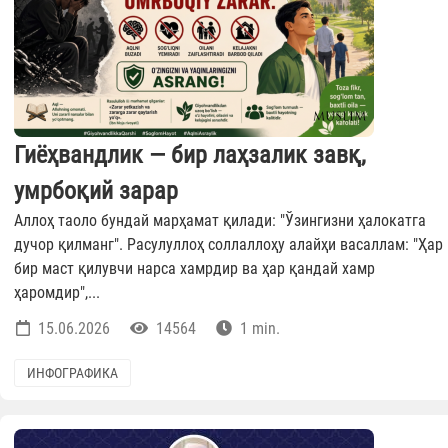
Гиёҳвандлик — бир лаҳзалик завқ,
умрбоқий зарар
Аллоҳ таоло бундай марҳамат қилади: "Ўзингизни ҳалокатга
дучор қилманг". Расулуллоҳ соллаллоҳу алайҳи васаллам: "Ҳар
бир маст қилувчи нарса хамрдир ва ҳар қандай хамр
ҳаромдир",...
15.06.2026
14564
1 min.
ИНФОГРАФИКА