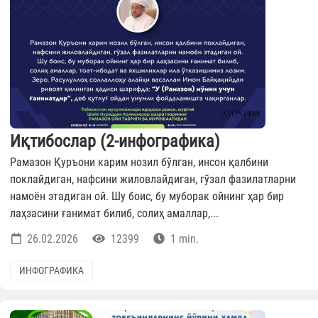
Иқтибослар (2-инфографика)
Рамазон Қуръони карим нозил бўлган, инсон қалбини
поклайдиган, нафсини жиловлайдиган, гўзал фазилатларни
намоён этадиган ой. Шу боис, бу муборак ойнинг ҳар бир
лаҳзасини ғанимат билиб, солиҳ амаллар,...
26.02.2026
12399
1 min.
ИНФОГРАФИКА