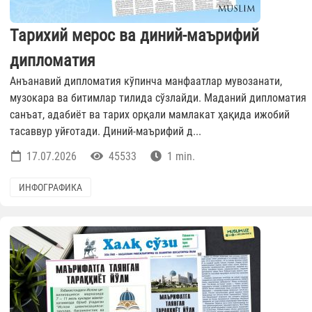
Тарихий мерос ва диний-маърифий
дипломатия
Анъанавий дипломатия кўпинча манфаатлар мувозанати,
музокара ва битимлар тилида сўзлайди. Маданий дипломатия
санъат, адабиёт ва тарих орқали мамлакат ҳақида ижобий
тасаввур уйғотади. Диний-маърифий д...
17.07.2026
45533
1 min.
ИНФОГРАФИКА