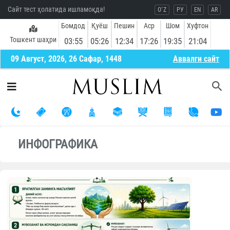
Сайт тест ҳолатида ишламоқда!
O`Z
РУ
EN
AR
Бомдод
Қуёш
Пешин
Аср
Шом
Хуфтон
Тошкент шаҳри
03:55
05:26
12:34
17:26
19:35
21:04
09 Август, 2026, 26 Сафар, 1448
Aввалги сайт
ИНФОГРАФИКА