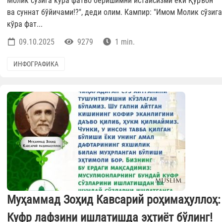
Молик сўзига кўра фатво беришимни истайсизми ёки Қуръон
ва суннат бўйичами!?", деди олим. Кампир: "Имом Молик сўзига
кўра фат...
09.10.2025
9279
1 min.
ИНФОГРАФИКА
Муҳаммад Зоҳид Кавсарий роҳимаҳуллоҳ:
Куфр лафзини ишлатишда эҳтиёт бўлинг!