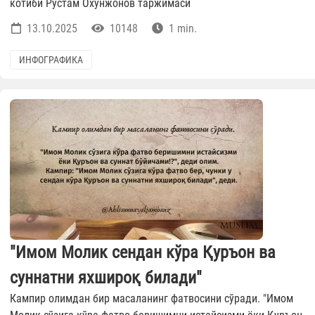
котиби Рустам Охунжонов таржимаси
13.10.2025
10148
1 min.
ИНФОГРАФИКА
"Имом Молик сендан кўра Қуръон ва
суннатни яхшироқ билади"
Кампир олимдан бир масаланинг фатвосини сўради. "Имом