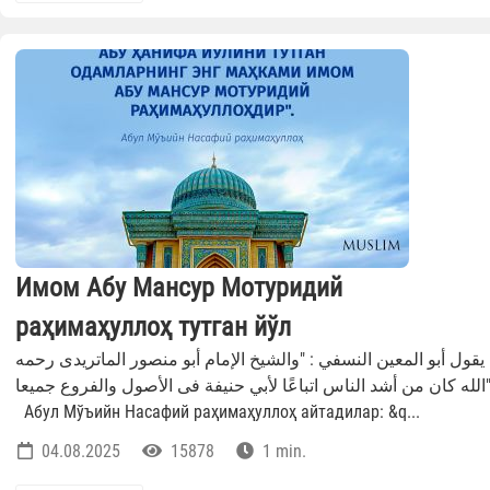
Имом Абу Мансур Мотуридий
раҳимаҳуллоҳ тутган йўл
يقول أبو المعين النسفي : "والشيخ الإمام أبو منصور الماتريدى رحمه
الله كان من أشد الناس اتباعًا لأبي حنيفة فى الأصول والفروع جميعا"
Абул Мўъийн Насафий раҳимаҳуллоҳ айтадилар: &q...
04.08.2025
15878
1 min.