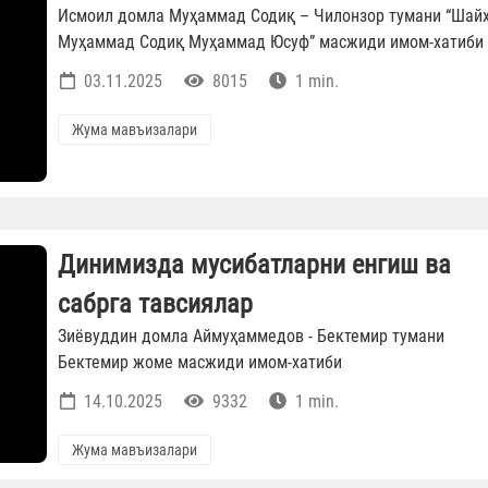
Исмоил домла Муҳаммад Содиқ – Чилонзор тумани “Шай
Муҳаммад Содиқ Муҳаммад Юсуф” масжиди имом-хатиби
03.11.2025
8015
1 min.
Жума мавъизалари
Динимизда мусибатларни енгиш ва
сабрга тавсиялар
Зиёвуддин домла Аймуҳаммедов - Бектемир тумани
Бектемир жоме масжиди имом-хатиби
14.10.2025
9332
1 min.
Жума мавъизалари