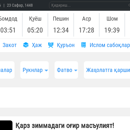
26 | 23 Сафар, 1448
Бомдод
Қуёш
Пешин
Аср
Шом
03:51
05:20
12:34
17:28
19:39
Закот
Ҳаж
Қуръон
Ислом сабоқлар
алар
Рукнлар
Фатво
Жаҳолатга қарш
Қарз зиммадаги оғир масъулият!