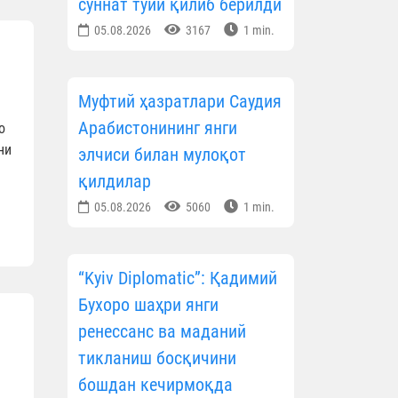
суннат тўйи қилиб берилди
05.08.2026
3167
1 min.
Муфтий ҳазратлари Саудия
Арабистонининг янги
о
ни
элчиси билан мулоқот
қилдилар
05.08.2026
5060
1 min.
“Kyiv Diplomatic”: Қадимий
Бухоро шаҳри янги
ренессанс ва маданий
тикланиш босқичини
бошдан кечирмоқда