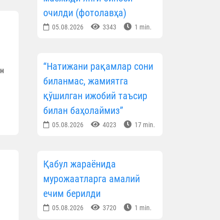
очилди (фотолавҳа)
05.08.2026
3343
1 min.
“Натижани рақамлар сони
он
биланмас, жамиятга
қўшилган ижобий таъсир
билан баҳолаймиз”
05.08.2026
4023
17 min.
Қабул жараёнида
мурожаатларга амалий
ечим берилди
05.08.2026
3720
1 min.
а