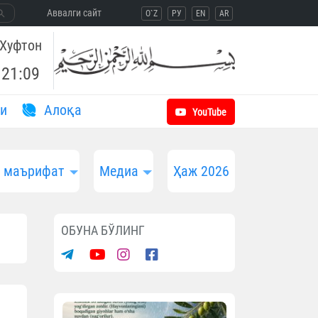
Aввалги сайт
O`Z
РУ
EN
AR
Хуфтон
21:09
и
Aлоқа
YouTube
и маърифат
Медиа
Ҳаж 2026
ОБУНА БЎЛИНГ