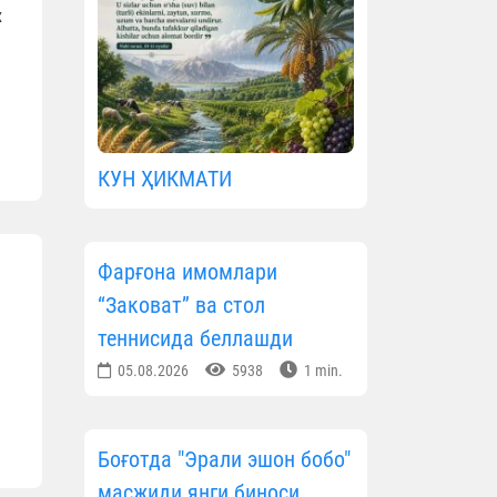
х
КУН ҲИКМАТИ
Фарғона имомлари
“Заковат” ва стол
теннисида беллашди
05.08.2026
5938
1 min.
Боғотда "Эрали эшон бобо"
масжиди янги биноси