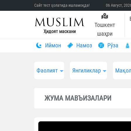
Сайт тест ҳолатида ишламоқда!
06 Август, 20
Тошкент
Ҳидоят маскани
шаҳри
Иймон
Намоз
Рўза
Фаолият
Янгиликлар
Мақол
ЖУМА МАВЪИЗАЛАРИ