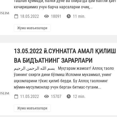
ташлаб қўймади, балки дунё ва охиратда ҳам бахтли ҳаёт
кечиришимиз учун барча нарсаларни очиқ...
18.05.2022
18091
11 min.
Жума мавъизалари
13.05.2022 й.СУННАТГА АМАЛ ҚИЛИШ
ВА БИДЪАТНИНГ ЗАРАРЛАРИ
بسم الله الرحمن الرحيم Муҳтарам жамоат! Аллоҳ таоло
ўзининг охирги дини бўлмиш Исломни мукаммал, унинг
аҳкомларини тўкис қилиб берди. Бу Аллоҳ таолонинг
мўмин-мусулмонлар учун берган битмас-туганм...
11.05.2022
15707
12 min.
Жума мавъизалари