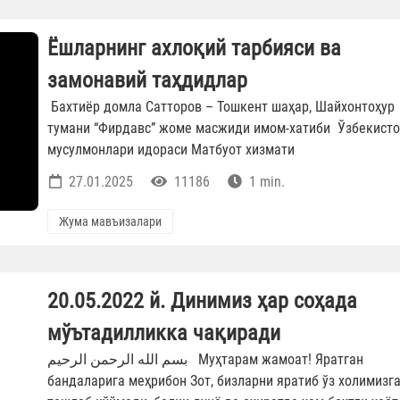
Ёшларнинг ахлоқий тарбияси ва
замонавий таҳдидлар
Бахтиёр домла Сатторов – Тошкент шаҳар, Шайхонтоҳур
тумани “Фирдавс” жоме масжиди имом-хатиби Ўзбекист
мусулмонлари идораси Матбуот хизмати
27.01.2025
11186
1 min.
Жума мавъизалари
20.05.2022 й. Динимиз ҳар соҳада
мўътадилликка чақиради
بسم الله الرحمن الرحيم Муҳтарам жамоат! Яратган
бандаларига меҳрибон Зот, бизларни яратиб ўз холимизг