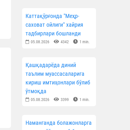
Каттақўрғонда "Меҳр-
саховат ойлиги" хайрия
тадбирлари бошланди
05.08.2026
4342
1 min.
Қашқадарёда диний
таълим муассасаларига
кириш имтиҳонлари бўлиб
ўтмоқда
05.08.2026
3399
1 min.
Наманганда болажонларга