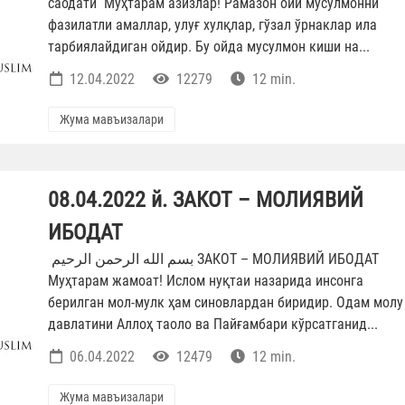
саодати Муҳтарам азизлар! Рамазон ойи мусулмонни
фазилатли амаллар, улуғ хулқлар, гўзал ўрнаклар ила
тарбиялайдиган ойдир. Бу ойда мусулмон киши на...
12.04.2022
12279
12 min.
Жума мавъизалари
08.04.2022 й. ЗАКОТ – МОЛИЯВИЙ
ИБОДАТ
بسم الله الرحمن الرحيم ЗАКОТ – МОЛИЯВИЙ ИБОДАТ
Муҳтарам жамоат! Ислом нуқтаи назарида инсонга
берилган мол-мулк ҳам синовлардан биридир. Одам молу
давлатини Аллоҳ таоло ва Пайғамбари кўрсатганид...
06.04.2022
12479
12 min.
Жума мавъизалари