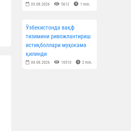
05.08.2026
5612
1 min.
Ўзбекистонда вақф
тизимини ривожлантириш
истиқболлари муҳокама
қилинди
04.08.2026
10510
2 min.