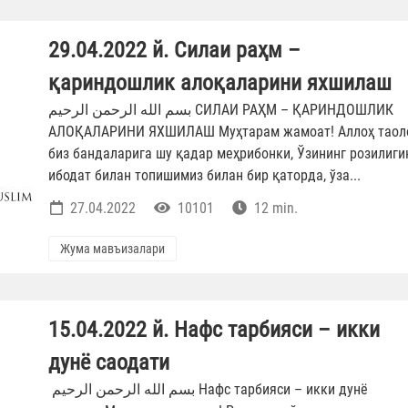
29.04.2022 й. Силаи раҳм –
қариндошлик алоқаларини яхшилаш
بسم الله الرحمن الرحيم СИЛАИ РАҲМ – ҚАРИНДОШЛИК
АЛОҚАЛАРИНИ ЯХШИЛАШ Муҳтарам жамоат! Аллоҳ таол
биз бандаларига шу қадар меҳрибонки, Ўзининг розилиги
ибодат билан топишимиз билан бир қаторда, ўза...
27.04.2022
10101
12 min.
Жума мавъизалари
15.04.2022 й. Нафс тарбияси – икки
дунё саодати
بسم الله الرحمن الرحيم Нафс тарбияси – икки дунё