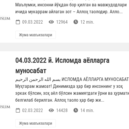
Маълумки, инсонни йўқдан бор қилган ва мавжудодлари
ичида мукаррам айлаган зот – Аллоҳ таолодир. Алло...
09.03.2022
12964
12 min.
Жума мавъизалари
04.03.2022 й. Исломда аёлларга
муносабат
بسم الله الرحمن الرحيم ИСЛОМДА АЁЛЛАРГА МУНОСАБАТ
Муҳтарам жамоат! Динимизда ҳар бир инсоннинг у хоҳ
эркак бўлсин, хоҳ аёл бўлсин жамиятдаги ўрни ва ҳурмат
белгилаб берилган. Аллоҳ таоло ҳар бир жи...
02.03.2022
14428
14 min.
Жума мавъизалари