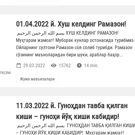
01.04.2022 й. Хуш келдинг Рамазон!
بسم الله الرحمن الرحيم ХУШ КЕЛДИНГ РАМАЗОН!
Муҳтарам жамоат! Муборак кунлар остонасида турибмиз.
Ойларнинг султони Рамазон соя солиб турибди. Рамазон
сўзининг маъноларидан бири шуки, араблар баҳор...
29.03.2022
15762
14 min.
Жума мавъизалари
11.03.2022 й. Гуноҳдан тавба қилган
киши – гуноҳи йўқ киши кабидир!
بسم الله الرحمن الرحيم ГУНОҲДАН ТАВБА ҚИЛГАН КИШИ
– ГУНОҲИ ЙЎҚ КИШИ КАБИДИР! Муҳтарам жамоат!