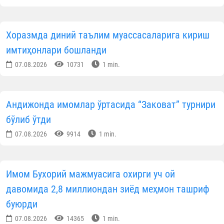
Хоразмда диний таълим муассасаларига кириш
имтиҳонлари бошланди
07.08.2026
10731
1 min.
Андижонда имомлар ўртасида “Заковат” турнири
бўлиб ўтди
07.08.2026
9914
1 min.
Имом Бухорий мажмуасига охирги уч ой
давомида 2,8 миллиондан зиёд меҳмон ташриф
буюрди
07.08.2026
14365
1 min.