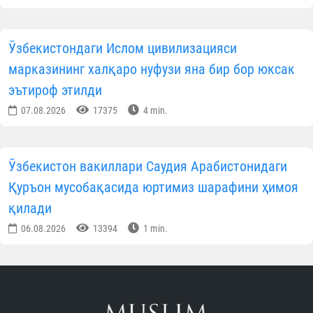
Ўзбекистондаги Ислом цивилизацияси
марказининг халқаро нуфузи яна бир бор юксак
эътироф этилди
07.08.2026
17375
4 min.
Ўзбекистон вакиллари Саудия Арабистонидаги
Қуръон мусобақасида юртимиз шарафини ҳимоя
қилади
06.08.2026
13394
1 min.