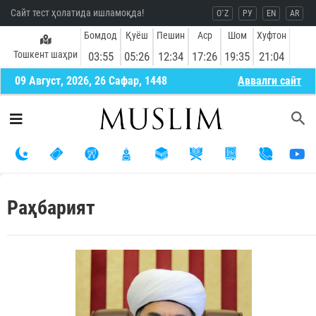
Сайт тест ҳолатида ишламоқда!
O`Z
РУ
EN
AR
Бомдод
Қуёш
Пешин
Аср
Шом
Хуфтон
Тошкент шаҳри
03:55
05:26
12:34
17:26
19:35
21:04
09 Август, 2026, 26 Сафар, 1448
Aввалги сайт
Раҳбарият