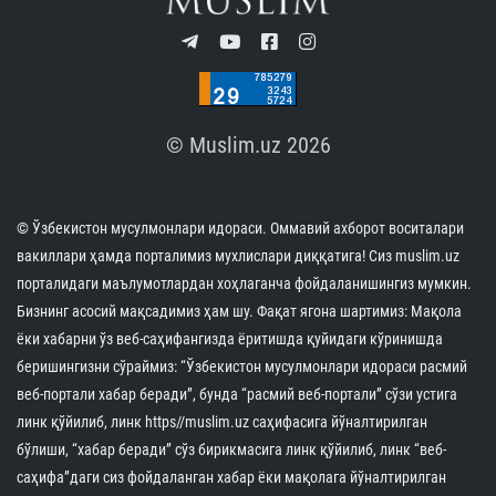
© Muslim.uz 2026
© Ўзбекистон мусулмонлари идораси. Оммавий ахборот воситалари
вакиллари ҳамда порталимиз мухлислари диққатига! Сиз muslim.uz
порталидаги маълумотлардан хоҳлаганча фойдаланишингиз мумкин.
Бизнинг асосий мақсадимиз ҳам шу. Фақат ягона шартимиз: Мақола
ёки хабарни ўз веб-саҳифангизда ёритишда қуйидаги кўринишда
беришингизни сўраймиз: “Ўзбекистон мусулмонлари идораси расмий
веб-портали хабар беради”, бунда “расмий веб-портали” сўзи устига
линк қўйилиб, линк https//muslim.uz саҳифасига йўналтирилган
бўлиши, “хабар беради” сўз бирикмасига линк қўйилиб, линк “веб-
саҳифа”даги сиз фойдаланган хабар ёки мақолага йўналтирилган