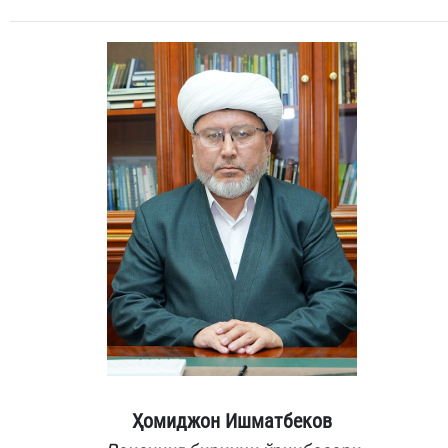
Ҳомиджон Ишматбеков