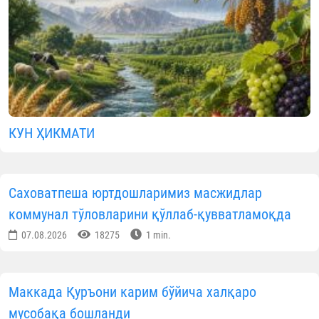
КУН ҲИКМАТИ
Саховатпеша юртдошларимиз масжидлар
коммунал тўловларини қўллаб-қувватламоқда
07.08.2026
18275
1 min.
Маккада Қуръони карим бўйича халқаро
мусобақа бошланди