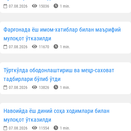
07.08.2026
15036
1 min.
Фарғонада ёш имом-хатиблар билан маърифий
мулоқот ўтказилди
07.08.2026
11670
1 min.
Тўрткўлда ободонлаштириш ва меҳр-саховат
тадбирлари бўлиб ўтди
07.08.2026
13826
1 min.
Навоийда ёш диний соҳа ходимлари билан
мулоқот ўтказилди
07.08.2026
11554
1 min.