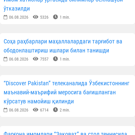
ўтказилди
06.08.2026
5326
1 min.
Соҳа раҳбарлари маҳаллалардаги тарғибот ва
ободонлаштириш ишлари билан танишди
06.08.2026
7557
1 min.
“Discover Pakistan” телеканалида Ўзбекистоннинг
маънавий-маърифий меросига бағишланган
кўрсатув намойиш қилинди
06.08.2026
6714
2 min.
Фарғона имомлари “Заковат” ва стол теннисида