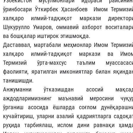
Ўзбекистон мусулмонлари идораси раисинин
ўринбосари Ўткирбек Ҳасанбоев Имом Термизи
халқаро илмий-тадқиқот маркази директор
Шукурулло Умаров, оммавий ахборот воситалар
ва бошқалар иштирок этишмоқда.
Даставвал, мартабали меҳмонлар Имом Термизи
халқаро илмий-тадқиқот маркази ва Имо
Термизий ўрта-махсус таълим муассасас
фаолияти, яратилган имкониятлар билан яқинда
танишишди.
Анжуманни ўтказишдан асосий мақса
аждодларимизнинг маънавий меросини чуқу
ўрганиш асосида ёшларда соғлом дунёқарашн
кучайтириш, уларни азалий қадриятларга садоқа
руҳида тарбиялаш, ислом дини равнақи ҳамд