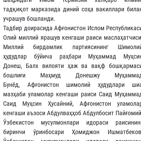
тадқиқот марказида диний соҳа вакиллари била
учрашув бошланди.
Тадбир доирасида Афғонистон Ислом Республикас
Олий миллий ярашув кенгаши раиси маслаҳатчиси
Миллий бирдамлик партиясининг Шимоли
ҳудудлар бўйича раҳбари Муҳаммад Муҳси
Донеш, Балх вилояти ҳаж ва вақф бошқармас
бошлиғи Маҳмуд Донешжу Муҳамма
Бунёд, Афғонистон шимолий ҳудудлари ши
мазҳаби уламолар кенгаши раиси Саид Муҳамма
Саид Муҳсин Ҳусайний, Афғонистон уламола
кенгаши аъзоси Абдулваҳҳоб Абдулбосит Пайғомий
Ўзбекистон мусулмонлари идораси раисинин
биринчи ўринбосари Ҳомиджон Ишматбеков