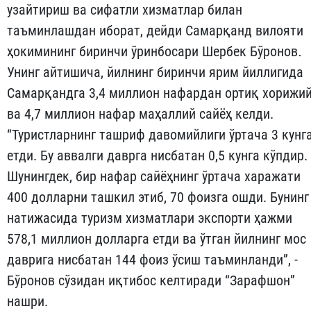
узайтириш ва сифатли хизматлар билан
таъминлашдан иборат, дейди Самарқанд вилояти
ҳокимининг биринчи ўринбосари Шербек Бўронов
.
Унинг айтишича, йилнинг биринчи ярим йиллигида
Самарқандга 3,4 миллион нафардан ортиқ хорижи
ва 4,7 миллион нафар маҳаллий сайёҳ келди.
“Туристларнинг ташриф давомийлиги ўртача 3 кунг
етди. Бу аввалги даврга нисбатан 0,5 кунга кўпдир.
Шунингдек, бир нафар сайёҳнинг ўртача харажати
400 долларни ташкил этиб, 70 фоизга ошди. Бунинг
натижасида туризм хизматлари экспорти ҳажми
578,1 миллион долларга етди ва ўтган йилнинг мос
даврига нисбатан 144 фоиз ўсиш таъминланди”, -
Бўронов сўзидан иқтибос келтиради “Зарафшон”
нашри.