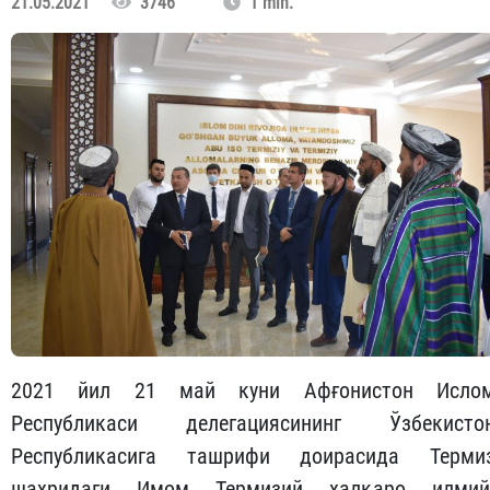
21.05.2021
3746
1 min.
2021 йил 21 май куни Афғонистон Исло
Республикаси делегациясининг Ўзбекисто
Республикасига ташрифи доирасида Терми
шаҳридаги Имом Термизий халқаро илмий