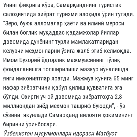
Унинг фикрига кўра, Самарқанднинг туристик
салоҳиятида зиёрат туризми алоҳида ўрин тутади.
“Зеро, буюк алломалар ҳаёти ва илмий мероси
билан боғлиқ муқаддас қадамжолар йиллар
давомида дунёнинг турли мамлакатларидан
келувчи меҳмонларни ўзига жалб этиб келмоқда.
Имом Бухорий ёдгорлик мажмуасининг тўлиқ
фойдаланишга топширилиши мазкур йўналишда
янги имкониятлар яратди. Мажмуа кунига 65 минг
нафар зиёратчини қабул қилиш қувватига эга
бўлди. Охирги уч ой давомида зиёратгоҳга 2,8
миллиондан зиёд меҳмон ташриф буюрди”, - ўз
сўзини якунлади Самарқанд вилояти ҳокимининг
биринчи ўринбосари.
Ўзбекистон мусулмонлари идораси Матбуот