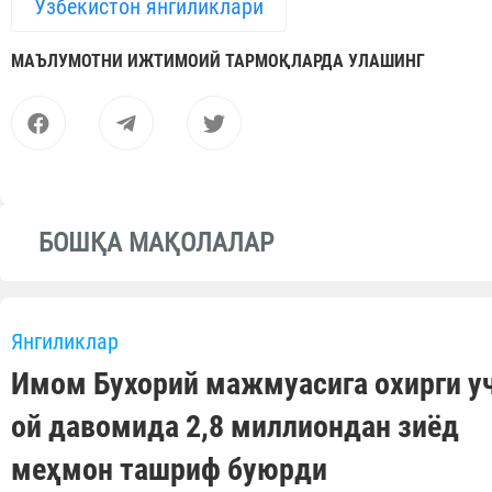
Ўзбекистон янгиликлари
МАЪЛУМОТНИ ИЖТИМОИЙ ТАРМОҚЛАРДА УЛАШИНГ
БОШҚА МАҚОЛАЛАР
Янгиликлар
Имом Бухорий мажмуасига охирги у
ой давомида 2,8 миллиондан зиёд
меҳмон ташриф буюрди