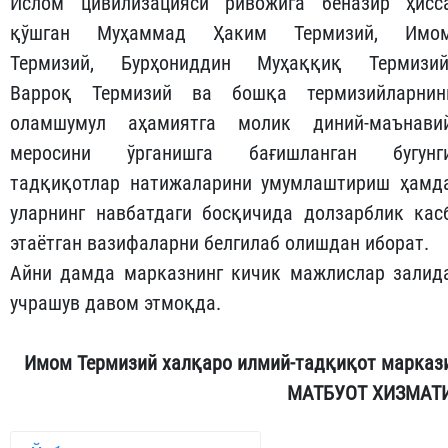
Ислом цивилизацияси ривожига беназир ҳисс
қўшган Муҳаммад Ҳаким Термизий, Имо
Термизий, Бурҳониддин Муҳаққиқ Термизий
Варроқ Термизий ва бошқа термизийларнин
оламшумул аҳамиятга молик диний-маънави
меросини ўрганишга бағишланган бугунг
тадқиқотлар натижаларини умумлаштириш ҳамд
уларнинг навбатдаги босқичида долзарблик кас
этаётган вазифаларни белгилаб олишдан иборат.
Айни дамда марказнинг кичик мажлислар залид
учрашув давом этмоқда.
Имом Термизий халқаро илмий-тадқиқот марказ
МАТБУОТ ХИЗМАТ