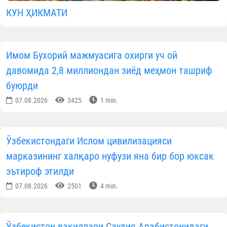
КУН ҲИКМАТИ
Имом Бухорий мажмуасига охирги уч ой
давомида 2,8 миллиондан зиёд меҳмон ташриф
буюрди
07.08.2026
3425
1 min.
Ўзбекистондаги Ислом цивилизацияси
марказининг халқаро нуфузи яна бир бор юксак
эътироф этилди
07.08.2026
2501
4 min.
Ўзбекистон вакиллари Саудия Арабистонидаги