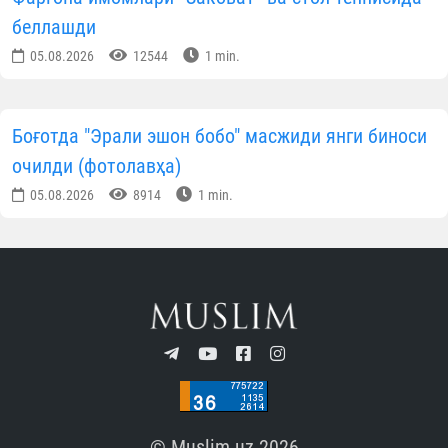
беллашди
05.08.2026
12544
1 min.
Боғотда "Эрали эшон бобо" масжиди янги биноси
очилди (фотолавҳа)
05.08.2026
8914
1 min.
© Muslim.uz 2026