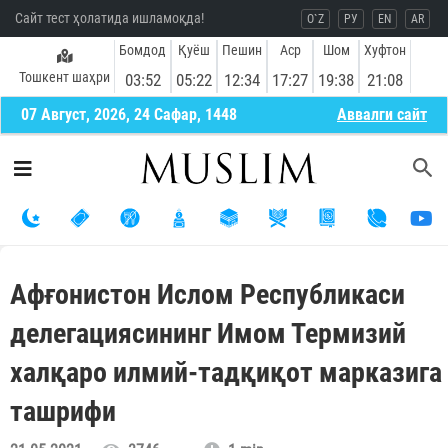
Сайт тест ҳолатида ишламоқда!
O`Z
РУ
EN
AR
Бомдод
Қуёш
Пешин
Аср
Шом
Хуфтон
Тошкент шаҳри
03:52
05:22
12:34
17:27
19:38
21:08
07 Август, 2026, 24 Сафар, 1448
Aввалги сайт
Афғонистон Ислом Республикаси
делегациясининг Имом Термизий
халқаро илмий-тадқиқот марказига
ташрифи