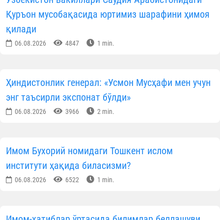
Қуръон мусобақасида юртимиз шарафини ҳимоя
қилади
06.08.2026
4847
1 min.
Ҳиндистонлик генерал: «Усмон Мусҳафи мен учун
энг таъсирли экспонат бўлди»
06.08.2026
3966
2 min.
Имом Бухорий номидаги Тошкент ислом
институти ҳақида биласизми?
06.08.2026
6522
1 min.
Имом-хатиблар ўртасида билимлар беллашуви