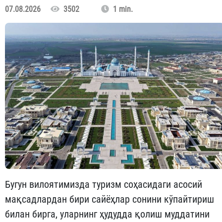
07.08.2026
3502
1 min.
Бугун вилоятимизда туризм соҳасидаги асосий
мақсадлардан бири сайёҳлар сонини кўпайтириш
билан бирга, уларнинг ҳудудда қолиш муддатини