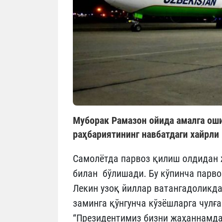
Муборак Рамазон ойида амалга ош
раҳбариятининг навбатдаги хайрли
Самолётда парвоз қилиш олдидан 
билан бўлишади. Бу кўпинча парво
Лекин узоқ йиллар ватангадоликда
заминга қўнгунча кўзёшларга чул
“Президентимиз бизни жаҳаннамда