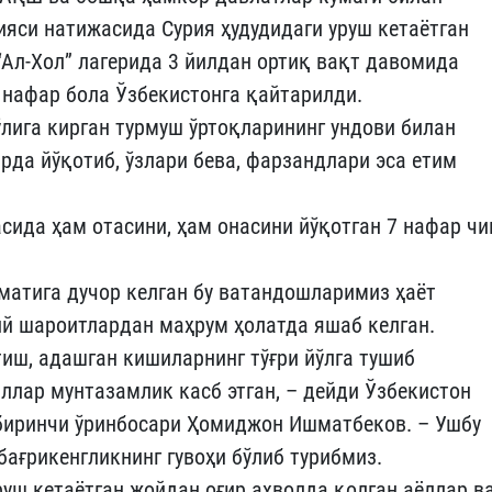
ияси натижасида Сурия ҳудудидаги уруш кетаётган
“Ал-Хол” лагерида 3 йилдан ортиқ вақт давомида
9 нафар бола Ўзбекистонга қайтарилди.
ўлига кирган турмуш ўртоқларининг ундови билан
рда йўқотиб, ўзлари бева, фарзандлари эса етим
сида ҳам отасини, ҳам онасини йўқотган 7 нафар чи
матига дучор келган бу ватандошларимиз ҳаёт
дий шароитлардан маҳрум ҳолатда яшаб келган.
иш, адашган кишиларнинг тўғри йўлга тушиб
ллар мунтазамлик касб этган, – дейди Ўзбекистон
биринчи ўринбосари Ҳомиджон Ишматбеков. – Ушбу
бағрикенгликнинг гувоҳи бўлиб турибмиз.
уш кетаётган жойдан оғир аҳволда қолган аёллар в