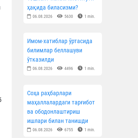
ҳақида биласизми?
м
06.08.2026
5630
1 min.
Имом-хатиблар ўртасида
билимлар беллашуви
ўтказилди
06.08.2026
4496
1 min.
Соҳа раҳбарлари
б
маҳаллалардаги тарғибот
ва ободонлаштириш
ишлари билан танишди
06.08.2026
6755
1 min.