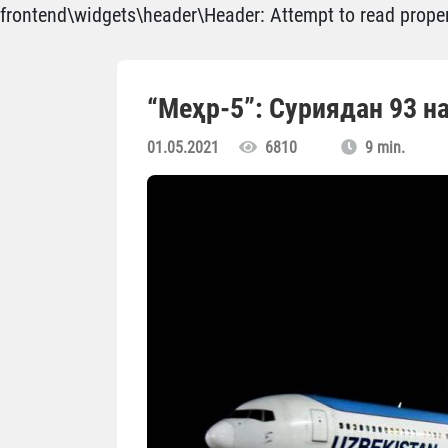
frontend\widgets\header\Header: Attempt to read propert
“Меҳр-5”: Суриядан 93 н
01.05.2021
6810
9 min.