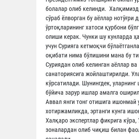
болалар олиб келинди. Халқимизд
сўраб ёлворган бу аёллар нотўғри 
ўртоқларининг хатоси қурбони бўлг
олиши керак. Чунки шу кунларда ҳ
учун Сурияга кетмоқчи бўлаётганл
оқибати нима бўлишини мана бу т
Суриядан олиб келинган аёллар ва
санаториясига жойлаштирилди. Ула
кўрсатилади. Шунингдек, уларнин
бўйича зарур ишлар амалга ошири
Аввал янги тонг отишига ишонмай у
хотиржамликда, эртанги кунга ишо
Халқаро экспертлар фикрига кўра,
зоналардан олиб чиқиш билан фао