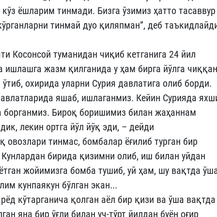
 кўз ёшларим тинмади. Бизга ўзимиз ҳатто тасаввур
кўрганларни тинмай дуо қиляпман”, деб таъкидлайд
яти Косонсой туманидан чиқиб кетганига 24 йил
а ишлашга жазм қилганида у ҳам бирга йўлга чиққан
б ўтиб, охирида уларни Сурия давлатига олиб борди.
 давлатларида яшаб, ишлаганмиз. Кейин Сурияда яхш
га борганмиз. Бироқ боришимиз билан жаҳаннам
ик, лекин ортга йўл йўқ эди, – дейди
 овозлари тинмас, бомбалар ёғилиб турган бир
 Кунлардан бирида қизимни олиб, иш билан уйдан
тган жойимизга бомба тушиб, уй ҳам, шу вақтда ўш
ғлим кунпаякун бўлган экан...
рёд кўтарганича қолган аёл бир қизи ва ўша вақтда
ган яна бир ўғли билан уч-тўрт йилдан буён оғир