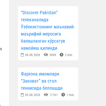
“Discover Pakistan”
телеканалида
Ўзбекистоннинг маънавий-
маърифий меросига
бағишланган кўрсатув
намойиш қилинди
н
06.08.2026
5699
2 min.
Фарғона имомлари
“Заковат” ва стол
теннисида беллашди
05.08.2026
11761
1 min.
а