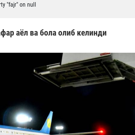
y "fajr" on null
афар аёл ва бола олиб келинди