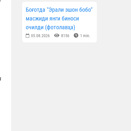
Боғотда "Эрали эшон бобо"
масжиди янги биноси
очилди (фотолавҳа)
05.08.2026
8156
1 min.
ш