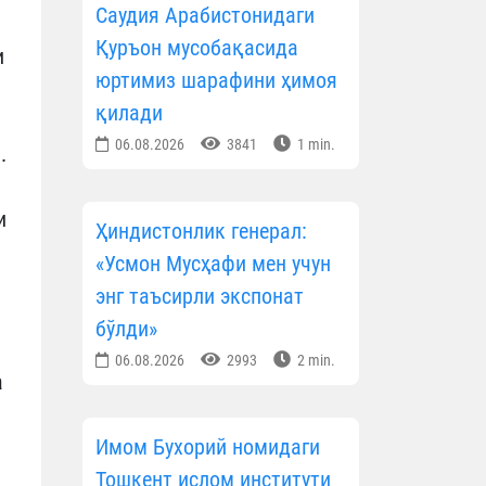
Саудия Арабистонидаги
Қуръон мусобақасида
и
юртимиз шарафини ҳимоя
қилади
06.08.2026
3841
1 min.
.
и
Ҳиндистонлик генерал:
«Усмон Мусҳафи мен учун
энг таъсирли экспонат
бўлди»
06.08.2026
2993
2 min.
а
Имом Бухорий номидаги
Тошкент ислом институти