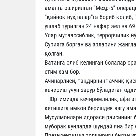
амалга оширилган “Меҳр-5” операц
“қайноқ нуқталар”га бориб қолиб, 
ушлаб турилган 24 нафар аёл ва 6
Улар мутаассиблик, террорчилик й
Сурияга борган ва эрларини жангла
қолган.
Ватанга олиб келинган болалар ора
етим ҳам бор.
Ачинарлиси, тақдирнинг аччиқ қис
кечириш учун зарур бўладиган од
– Юртимизда кечиримлилик, афв эт
кетишига имкон беришдек азгу ама
Мусулмонлари идораси раисининг 
муборак кунларда шундай яна бир 
Президентимиз топшириғи билан ур