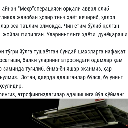
 айнан “Меҳр”операцияси орқали аввал олиб
гликка жавобан ҳозир тинч ҳаёт кечириб, ҳалол
лар эса таълим олмоқда. Чин етим бўлиб қолган
 жойлаштирилган. Уларнинг янги ҳаёти, дунёқараши
ун тўғри йўлга тушаётган бундай шахсларга нафақат
рсатиши, балки уларнинг атрофидаги одамлар ҳам
р заминда туғилиб, ёнма-ён яшар эканмиз, ҳар
ъулмиз. Зотан, қаерда адашганлар бўлса, бу унинг
аҳсулидир.
рингиз, атрофингиздагилар адашишига йўл қўйманг