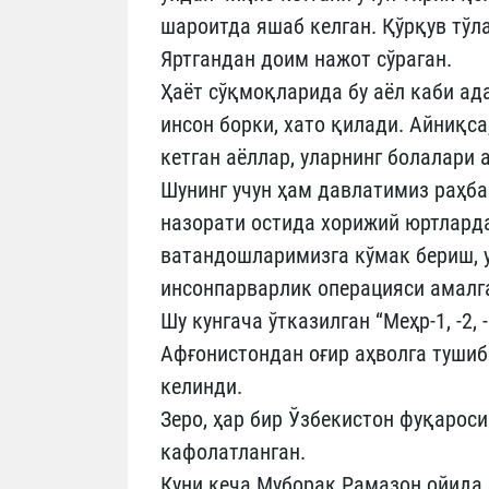
шароитда яшаб келган. Қўрқув тўл
Яртгандан доим нажот сўраган.
Ҳаёт сўқмоқларида бу аёл каби ад
инсон борки, хато қилади. Айниқса
кетган аёллар, уларнинг болалари
Шунинг учун ҳам давлатимиз раҳба
назорати остида хорижий юртлард
ватандошларимизга кўмак бериш, 
инсонпарварлик операцияси амал
Шу кунгача ўтказилган “Меҳр-1, -2,
Афғонистондан оғир аҳволга тушиб
келинди.
Зеро, ҳар бир Ўзбекистон фуқарос
кафолатланган.
Куни кеча Муборак Рамазон ойида