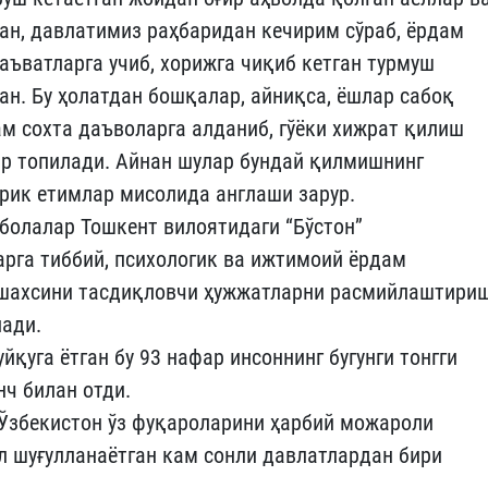
ан, давлатимиз раҳбаридан кечирим сўраб, ёрдам
даъватларга учиб, хорижга чиқиб кетган турмуш
ан. Бу ҳолатдан бошқалар, айниқса, ёшлар сабоқ
ам сохта даъволарга алданиб, гўёки хижрат қилиш
ар топилади. Айнан шулар бундай қилмишнинг
ирик етимлар мисолида англаши зарур.
 болалар Тошкент вилоятидаги “Бўстон”
рга тиббий, психологик ва ижтимоий ёрдам
г шахсини тасдиқловчи ҳужжатларни расмийлаштири
лади.
йқуга ётган бу 93 нафар инсоннинг бугунги тонгги
нч билан отди.
 Ўзбекистон ўз фуқароларини ҳарбий можароли
л шуғулланаётган кам сонли давлатлардан бири