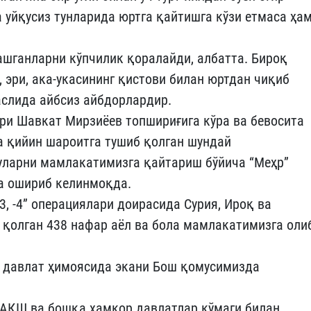
а уйқусиз тунларида юртга қайтишга кўзи етмаса ҳа
ашганларни кўпчилик қоралайди, албатта. Бироқ
, эри, ака-укасининг қистови билан юртдан чиқиб
 аслида айбсиз айбдорлардир.
ри Шавкат Мирзиёев топшириғига кўра ва бевосита
а қийин шароитга тушиб қолган шундай
уларни мамлакатимизга қайтариш бўйича “Меҳр”
га ошириб келинмоқда.
 -3, -4” операциялари доирасида Сурия, Ироқ ва
 қолган 438 нафар аёл ва бола мамлакатимизга оли
и давлат ҳимоясида экани Бош қомусимизда
 АҚШ ва бошқа ҳамкор давлатлар кўмаги билан