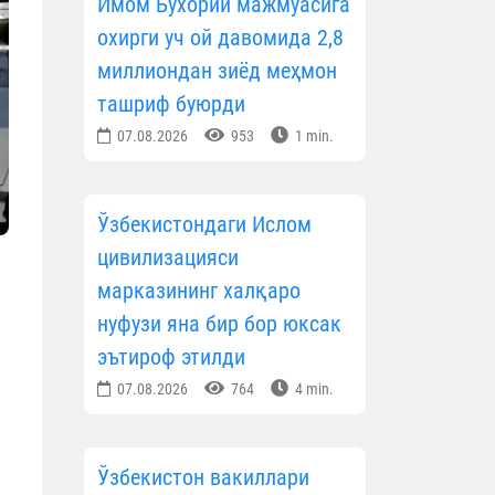
Имом Бухорий мажмуасига
охирги уч ой давомида 2,8
миллиондан зиёд меҳмон
ташриф буюрди
07.08.2026
953
1 min.
Ўзбекистондаги Ислом
цивилизацияси
марказининг халқаро
нуфузи яна бир бор юксак
эътироф этилди
07.08.2026
764
4 min.
н
Ўзбекистон вакиллари