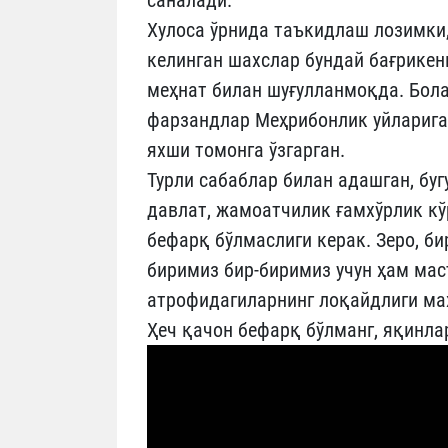
саналади.
Хулоса ўрнида таъкидлаш лозимки,
келинган шахслар бундай бағрикен
меҳнат билан шуғулланмоқда. Бола
фарзандлар Меҳрибонлик уйларига
яхши томонга ўзгарган.
Турли сабаблар билан адашган, буг
давлат, жамоатчилик ғамхўрлик кў
бефарқ бўлмаслиги керак. Зеро, би
биримиз бир-биримиз учун ҳам мас
атрофидагиларнинг лоқайдлиги м
Ҳеч қачон бефарқ бўлманг, яқинла