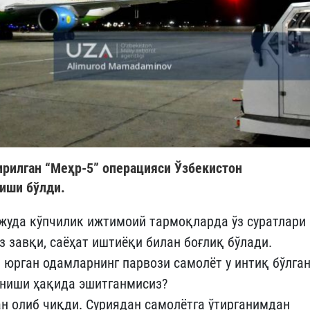
ирилган “Меҳр-5” операцияси Ўзбекистон
 иши бўлди.
жуда кўпчилик ижтимоий тармоқларда ўз суратлари
з завқи, саёҳат иштиёқи билан боғлиқ бўлади.
 юрган одамларнинг парвози самолёт у интиқ бўлга
ғаниши ҳақида эшитганмисиз?
н олиб чиқди. Суриядан самолётга ўтирганимдан