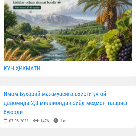
КУН ҲИКМАТИ
Имом Бухорий мажмуасига охирги уч ой
давомида 2,8 миллиондан зиёд меҳмон ташриф
буюрди
07.08.2026
1476
1 min.