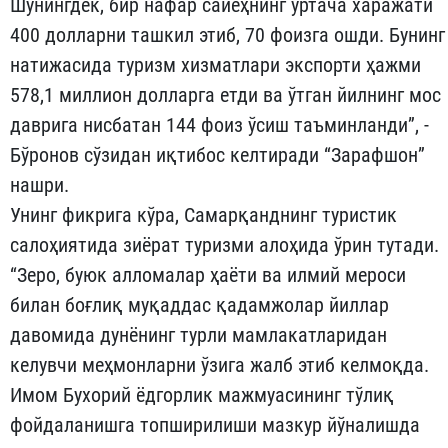
Шунингдек, бир нафар сайёҳнинг ўртача харажати
400 долларни ташкил этиб, 70 фоизга ошди. Бунинг
натижасида туризм хизматлари экспорти ҳажми
578,1 миллион долларга етди ва ўтган йилнинг мос
даврига нисбатан 144 фоиз ўсиш таъминланди”, -
Бўронов сўзидан иқтибос келтиради “Зарафшон”
нашри.
Унинг фикрига кўра, Самарқанднинг туристик
салоҳиятида зиёрат туризми алоҳида ўрин тутади.
“Зеро, буюк алломалар ҳаёти ва илмий мероси
билан боғлиқ муқаддас қадамжолар йиллар
давомида дунёнинг турли мамлакатларидан
келувчи меҳмонларни ўзига жалб этиб келмоқда.
Имом Бухорий ёдгорлик мажмуасининг тўлиқ
фойдаланишга топширилиши мазкур йўналишда