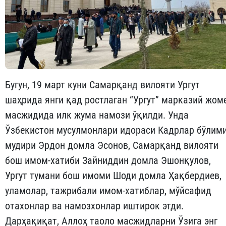
Бугун, 19 март куни Самарқанд вилояти Ургут
шаҳрида янги қад ростлаган “Ургут” марказий жом
масжидида илк жума намози ўқилди. Унда
Ўзбекистон мусулмонлари идораси Кадрлар бўлим
мудири Эрдон домла Эсонов, Самарқанд вилояти
бош имом-хатиби Зайниддин домла Эшонқулов,
Ургут тумани бош имоми Шоди домла Ҳақбердиев,
уламолар, тажрибали имом-хатиблар, мўйсафид
отахонлар ва намозхонлар иштирок этди.
Дарҳақиқат, Аллоҳ таоло масжидларни Ўзига энг