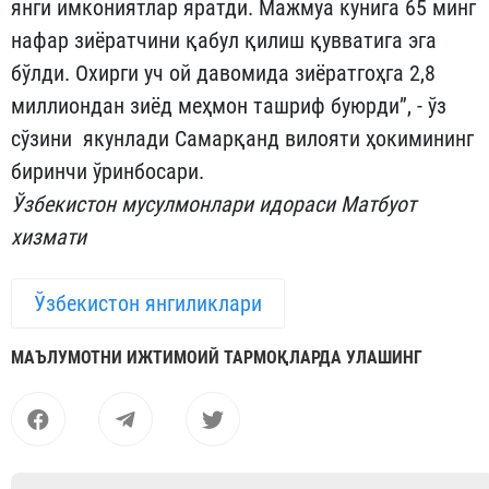
янги имкониятлар яратди. Мажмуа кунига 65 минг
нафар зиёратчини қабул қилиш қувватига эга
бўлди. Охирги уч ой давомида зиёратгоҳга 2,8
миллиондан зиёд меҳмон ташриф буюрди”, - ўз
сўзини якунлади Самарқанд вилояти ҳокимининг
биринчи ўринбосари.
Ўзбекистон мусулмонлари идораси Матбуот
хизмати
Ўзбекистон янгиликлари
МАЪЛУМОТНИ ИЖТИМОИЙ ТАРМОҚЛАРДА УЛАШИНГ