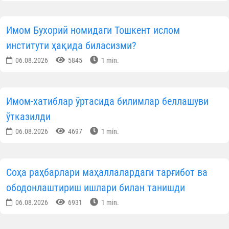
Имом Бухорий номидаги Тошкент ислом
институти ҳақида биласизми?
06.08.2026
5845
1 min.
Имом-хатиблар ўртасида билимлар беллашуви
ўтказилди
06.08.2026
4697
1 min.
Соҳа раҳбарлари маҳаллалардаги тарғибот ва
ободонлаштириш ишлари билан танишди
06.08.2026
6931
1 min.