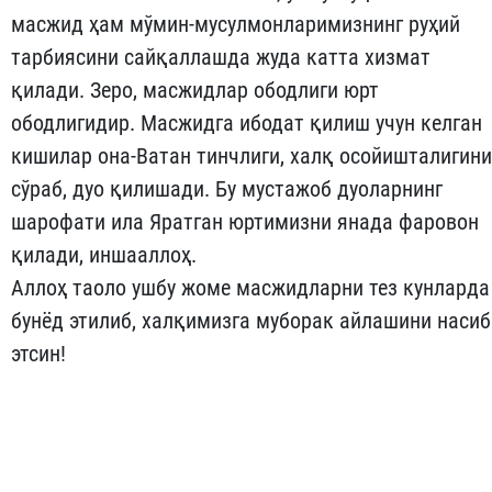
масжид ҳам мўмин-мусулмонларимизнинг руҳий
тарбиясини сайқаллашда жуда катта хизмат
қилади. Зеро, масжидлар ободлиги юрт
ободлигидир. Масжидга ибодат қилиш учун келган
кишилар она-Ватан тинчлиги, халқ осойишталигини
сўраб, дуо қилишади. Бу мустажоб дуоларнинг
шарофати ила Яратган юртимизни янада фаровон
қилади, иншааллоҳ.
Аллоҳ таоло ушбу жоме масжидларни тез кунларда
бунёд этилиб, халқимизга муборак айлашини насиб
этсин!