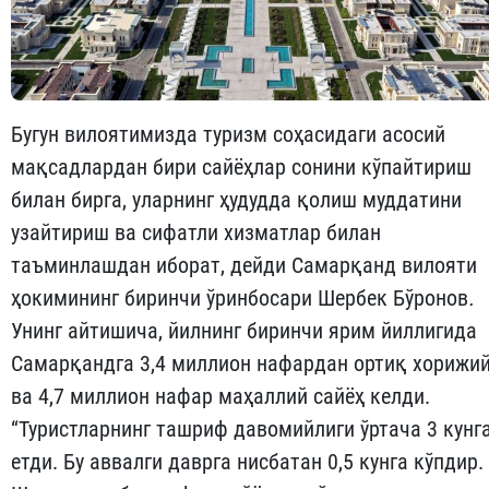
Бугун вилоятимизда туризм соҳасидаги асосий
мақсадлардан бири сайёҳлар сонини кўпайтириш
билан бирга, уларнинг ҳудудда қолиш муддатини
узайтириш ва сифатли хизматлар билан
таъминлашдан иборат, дейди Самарқанд вилояти
ҳокимининг биринчи ўринбосари Шербек Бўронов
.
Унинг айтишича, йилнинг биринчи ярим йиллигида
Самарқандга 3,4 миллион нафардан ортиқ хорижи
ва 4,7 миллион нафар маҳаллий сайёҳ келди.
“Туристларнинг ташриф давомийлиги ўртача 3 кунг
етди. Бу аввалги даврга нисбатан 0,5 кунга кўпдир.