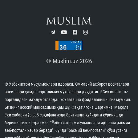
© Muslim.uz 2026
© Ўзбекистон мусулмонлари идораси. Оммавий ахборот воситалари
вакиллари ҳамда порталимиз мухлислари диққатига! Сиз muslim.uz
порталидаги маълумотлардан хоҳлаганча фойдаланишингиз мумкин.
Бизнинг асосий мақсадимиз ҳам шу. Фақат ягона шартимиз: Мақола
ёки хабарни ўз веб-саҳифангизда ёритишда қуйидаги кўринишда
беришингизни сўраймиз: “Ўзбекистон мусулмонлари идораси расмий
веб-портали хабар беради”, бунда “расмий веб-портали” сўзи устига