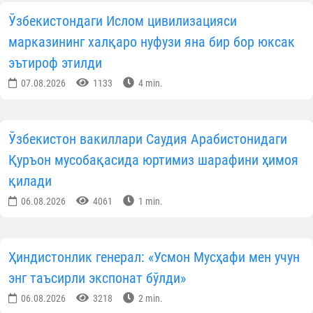
Ўзбекистондаги Ислом цивилизацияси
марказининг халқаро нуфузи яна бир бор юксак
эътироф этилди
07.08.2026
1133
4 min.
Ўзбекистон вакиллари Саудия Арабистонидаги
Қуръон мусобақасида юртимиз шарафини ҳимоя
қилади
06.08.2026
4061
1 min.
Ҳиндистонлик генерал: «Усмон Мусҳафи мен учун
энг таъсирли экспонат бўлди»
06.08.2026
3218
2 min.