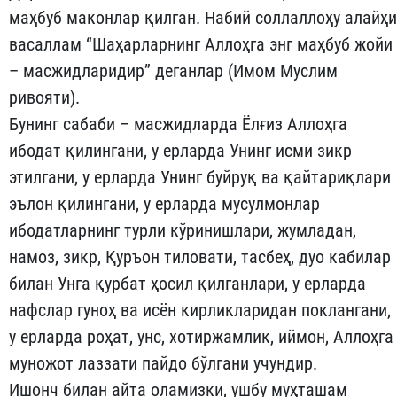
маҳбуб маконлар қилган. Набий соллаллоҳу алайҳи
васаллам “Шаҳарларнинг Аллоҳга энг маҳбуб жойи
– масжидларидир” деганлар (Имом Муслим
ривояти).
Бунинг сабаби – масжидларда Ёлғиз Аллоҳга
ибодат қилингани, у ерларда Унинг исми зикр
этилгани, у ерларда Унинг буйруқ ва қайтариқлари
эълон қилингани, у ерларда мусулмонлар
ибодатларнинг турли кўринишлари, жумладан,
намоз, зикр, Қуръон тиловати, тасбеҳ, дуо кабилар
билан Унга қурбат ҳосил қилганлари, у ерларда
нафслар гуноҳ ва исён кирликларидан поклангани,
у ерларда роҳат, унс, хотиржамлик, иймон, Аллоҳга
муножот лаззати пайдо бўлгани учундир.
Ишонч билан айта оламизки, ушбу муҳташам