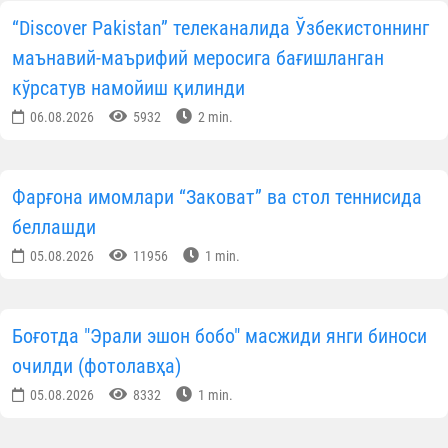
“Discover Pakistan” телеканалида Ўзбекистоннинг
маънавий-маърифий меросига бағишланган
кўрсатув намойиш қилинди
06.08.2026
5932
2 min.
Фарғона имомлари “Заковат” ва стол теннисида
беллашди
05.08.2026
11956
1 min.
Боғотда "Эрали эшон бобо" масжиди янги биноси
очилди (фотолавҳа)
05.08.2026
8332
1 min.