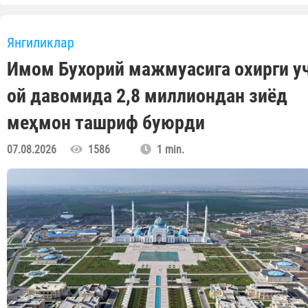
Янгиликлар
Имом Бухорий мажмуасига охирги у
ой давомида 2,8 миллиондан зиёд
меҳмон ташриф буюрди
07.08.2026
1586
1 min.