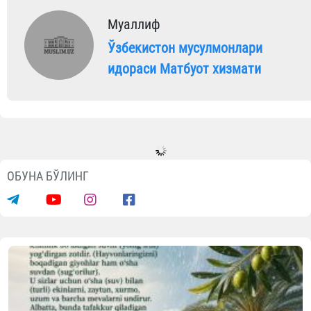
Муаллиф
Ўзбекистон мусулмонлари
идораси Матбуот хизмати
ОБУНА БЎЛИНГ