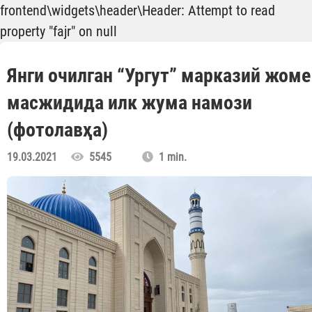
frontend\widgets\header\Header: Attempt to read
property "fajr" on null
Янги очилган “Ургут” марказий жоме
масжидида илк жума намози
(фотолавҳа)
19.03.2021
5545
1 min.