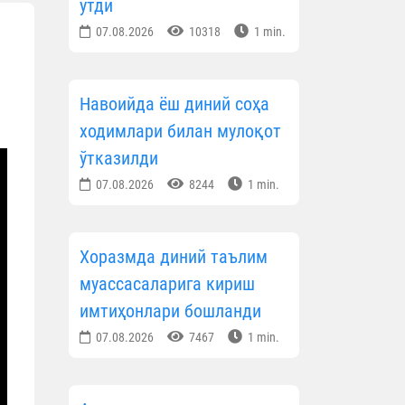
ўтди
07.08.2026
10318
1 min.
Навоийда ёш диний соҳа
ходимлари билан мулоқот
ўтказилди
07.08.2026
8244
1 min.
Хоразмда диний таълим
муассасаларига кириш
имтиҳонлари бошланди
07.08.2026
7467
1 min.