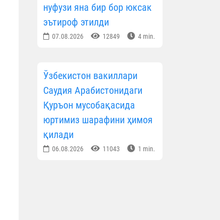
нуфузи яна бир бор юксак
эътироф этилди
07.08.2026
12849
4 min.
Ўзбекистон вакиллари
Саудия Арабистонидаги
Қуръон мусобақасида
юртимиз шарафини ҳимоя
қилади
06.08.2026
11043
1 min.