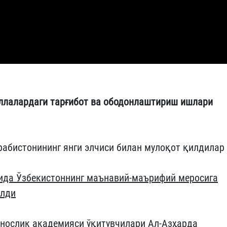
ллалардаги тарғибот ва ободонлаштириш ишлари
рабистонининг янги элчиси билан мулоқот қилдилар
алида Ўзбекистоннинг маънавий-маърифий меросига
илди
унослик академияси ўқитувчилари Ал-Азҳарда