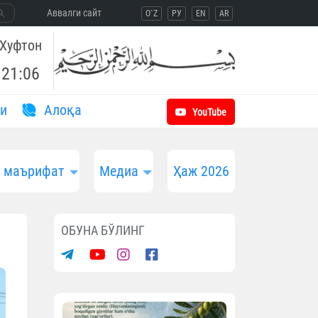
Aввалги сайт
O`Z
РУ
EN
AR
Хуфтон
21:06
и
Aлоқа
YouTube
и маърифат
Медиа
Ҳаж 2026
ОБУНА БЎЛИНГ