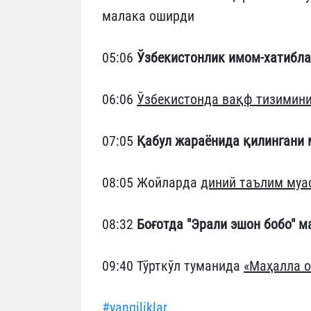
малака оширди
05:06
Ўзбекистонлик имом-хатибл
06:06
Ўзбекистонда вақф тизимин
07:05
Қабул жараёнида қилингани
08:05 Жойларда
диний таълим муа
08:32
Боғотда "Эрали эшон бобо" м
09:40 Тўрткўл туманида
«Маҳалла о
#yangiliklar