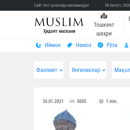
Сайт тест ҳолатида ишламоқда!
08 Август, 20
Тошкент
Ҳидоят маскани
шаҳри
Иймон
Намоз
Рўза
Фаолият
Янгиликлар
Мақол
26.01.2021
5005
1 min.