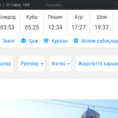
26 | 25 Сафар, 1448
Бомдод
Қуёш
Пешин
Аср
Шом
03:53
05:25
12:34
17:27
19:37
Закот
Ҳаж
Қуръон
Ислом сабоқлар
алар
Рукнлар
Фатво
Жаҳолатга қарш