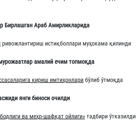
ар Бирлашган Араб Амирликларида
и
ривожлантириш истиқболлари муҳокама қилинди
 мурожаатлар амалий ечим топмоқда
ссасаларига кириш имтиҳонлари
бўлиб ўтмоқда
асжиди янги биноси очилди
бодлиги ва меҳр-шафқат ойлиги»
тадбири ўтказилди