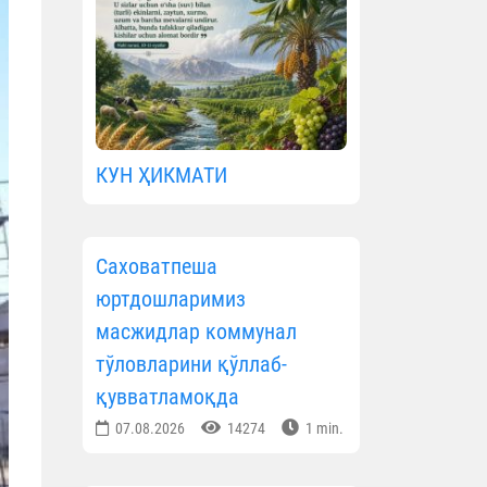
КУН ҲИКМАТИ
Саховатпеша
юртдошларимиз
масжидлар коммунал
тўловларини қўллаб-
қувватламоқда
07.08.2026
14274
1 min.