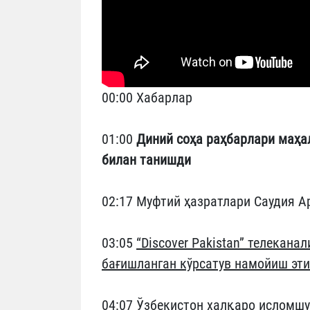
00:00 Хабарлар
01:00
Диний соҳа раҳбарлари маҳа
билан танишди
02:17 Муфтий ҳазратлари Саудия А
03:05
“Discover Pakistan” телекан
бағишланган кўрсатув намойиш эт
04:07 Ўзбекистон халқаро исломш