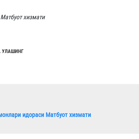
 Матбуот хизмати
 УЛАШИНГ
монлари идораси Матбуот хизмати