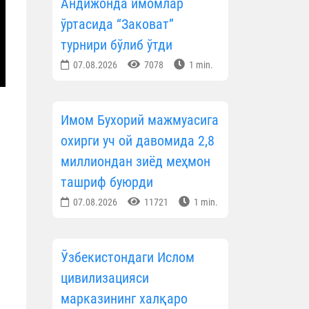
Андижонда имомлар
ўртасида “Заковат”
турнири бўлиб ўтди
07.08.2026
7078
1 min.
Имом Бухорий мажмуасига
охирги уч ой давомида 2,8
миллиондан зиёд меҳмон
ташриф буюрди
07.08.2026
11721
1 min.
Ўзбекистондаги Ислом
цивилизацияси
марказининг халқаро