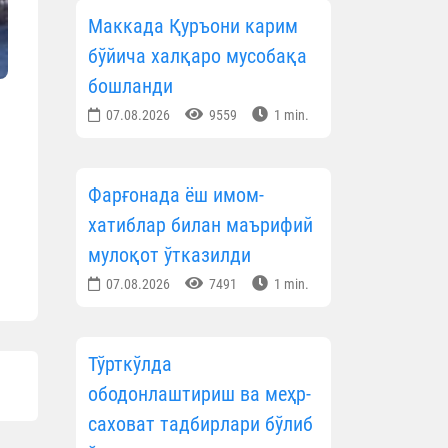
Маккада Қуръони карим
бўйича халқаро мусобақа
бошланди
07.08.2026
9559
1 min.
Фарғонада ёш имом-
хатиблар билан маърифий
мулоқот ўтказилди
07.08.2026
7491
1 min.
Тўрткўлда
ободонлаштириш ва меҳр-
саховат тадбирлари бўлиб