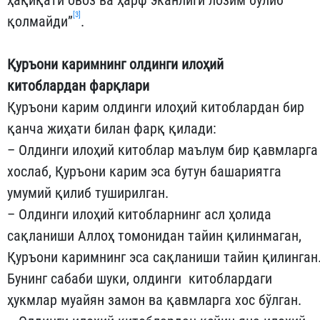
ҳақиқати овоз ва ҳарф эканлиги лозим бўлиб
[3]
қолмайди”
.
Қуръони каримнинг олдинги илоҳий
китоблардан фарқлари
Қуръони карим олдинги илоҳий китоблардан бир
қанча жиҳати билан фарқ қилади:
– Олдинги илоҳий китоблар маълум бир қавмларга
хослаб, Қуръони карим эса бутун башариятга
умумий қилиб туширилган.
– Олдинги илоҳий китобларнинг асл ҳолида
сақланиши Аллоҳ томонидан тайин қилинмаган,
Қуръони каримнинг эса сақланиши тайин қилинган
Бунинг сабаби шуки, олдинги китоблардаги
ҳукмлар муайян замон ва қавмларга хос бўлган.