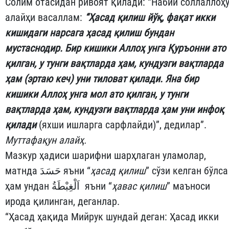
Солим отасидан ривоят қилади: “Набий соллаллоҳ
алайҳи васаллам:
“Ҳасад қилиш йўқ, фақат икки
кишидаги нарсага ҳасад қилиш бундан
мустаснодир. Бир кишики Аллоҳ унга Қуръонни ато
қилган, у тунги вақтларда ҳам, кундузги вақтларда
ҳам (эртаю кеч) уни тиловат қилади. Яна бир
кишики Аллоҳ унга мол ато қилган, у тунги
вақтларда ҳам, кундузги вақтларда ҳам уни инфоқ
қилади
(яхши ишларга сарфлайди)”, дедилар”.
Муттафақун алайҳ.
Мазкур ҳадиси шарифни шарҳлаган уламолар,
матнда حَسَدَ яъни “
ҳасад қилиш
” сўзи келган бўлса
ҳам ундан اَلْغِبْطَةُ яъни “
ҳавас қилиш
” маъноси
ирода қилинган, деганлар.
“Ҳасад ҳақида Мийрук шундай деган: Ҳасад икки