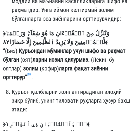
моддий ва маънавий касалликларига шифо ва
раҳматдир. Унга иймон келтирмай золим
бўлганларга эса зиёнларини орттирувчидир:
﴿
وَنُنَزِّلُ مِنَ ٱلۡقُرۡءَانِ مَا هُوَ شِفَآءٞ وَرَحۡمَةٞ
لِّلۡمُؤۡمِنِينَ وَلَا يَزِيدُ ٱلظَّٰلِمِينَ إِلَّا خَسَارٗا٨٢
﴾
“
(Биз)
Қуръондан мўминлар учун шифо ва раҳмат
бўлган
(оят)
ларни нозил қилурмиз.
(Лекин бу
оятлар)
золим
(кофир)
ларга фақат зиённи
[10]
орттирур”
.
Қуръон қалбларни жонлантирадиган илоҳий
зикр бўлиб, унинг тиловати руҳларга ҳузур бахш
этади:
﴿
صٓۚ وَٱلۡقُرۡءَانِ ذِي ٱلذِّكۡرِ١
﴾