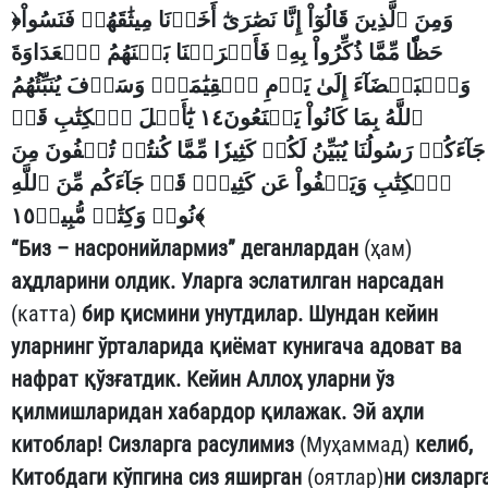
﴿
وَمِنَ ٱلَّذِينَ قَالُوٓاْ إِنَّا نَصَٰرَىٰٓ أَخَذۡنَا مِيثَٰقَهُمۡ فَنَسُواْ
حَظّٗا مِّمَّا ذُكِّرُواْ بِهِۦ فَأَغۡرَيۡنَا بَيۡنَهُمُ ٱلۡعَدَاوَةَ
وَٱلۡبَغۡضَآءَ إِلَىٰ يَوۡمِ ٱلۡقِيَٰمَةِۚ وَسَوۡفَ يُنَبِّئُهُمُ
ٱللَّهُ بِمَا كَانُواْ يَصۡنَعُونَ١٤ يَٰٓأَهۡلَ ٱلۡكِتَٰبِ قَدۡ
جَآءَكُمۡ رَسُولُنَا يُبَيِّنُ لَكُمۡ كَثِيرٗا مِّمَّا كُنتُمۡ تُخۡفُونَ مِنَ
ٱلۡكِتَٰبِ وَيَعۡفُواْ عَن كَثِيرٖۚ قَدۡ جَآءَكُم مِّنَ ٱللَّهِ
نُورٞ وَكِتَٰبٞ مُّبِينٞ١٥
﴾
“Биз – насронийлармиз” деганлардан
(ҳам)
аҳдларини олдик. Уларга эслатилган нарсадан
(катта)
бир қисмини унутдилар. Шундан кейин
уларнинг ўрталарида қиёмат кунигача адоват ва
нафрат қўзғатдик. Кейин Аллоҳ уларни ўз
қилмишларидан хабардор қилажак. Эй аҳли
китоблар! Сизларга расулимиз
(Муҳаммад)
келиб,
Китобдаги кўпгина сиз яширган
(оятлар)
ни сизларг