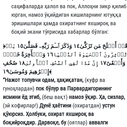
саҳифаларда ҳалол ва пок, Аллоҳни зикр қилиб
юрган, намоз ўқийдиган кишиларнинг ютуққа
эришишлари ҳамда охиратнинг яхшироқ ва
боқий экани тўғрисида хабарлар бўлган:
﴿
قَدۡ أَفۡلَحَ مَن تَزَكَّىٰ١٤ وَذَكَرَ ٱسۡمَ رَبِّهِۦ فَصَلَّىٰ١٥ بَلۡ
تُؤۡثِرُونَ ٱلۡحَيَوٰةَ ٱلدُّنۡيَا١٦ وَٱلۡأٓخِرَةُ خَيۡرٞ
وَأَبۡقَىٰٓ١٧ إِنَّ هَٰذَا لَفِي ٱلصُّحُفِ ٱلۡأُولَىٰ١٨ صُحُفِ
إِبۡرَٰهِيمَ وَمُوسَىٰ١٩
﴾
“Нажот топувчи одам, ҳақиқатан,
(куфр ва
гуноҳлардан)
пок бўлур ва Парвардигорининг
исмини ёд этиб,
(беш вақт)
намоз ўқир. Ҳа, сизлар,
(эй кофирлар!)
Дунё ҳаётини
(охиратдан)
устун
қўюрсиз. Ҳолбуки, охират яхшироқ ва
боқийроқдир. Дарвоқе, бу
(оятлар)
аввалги