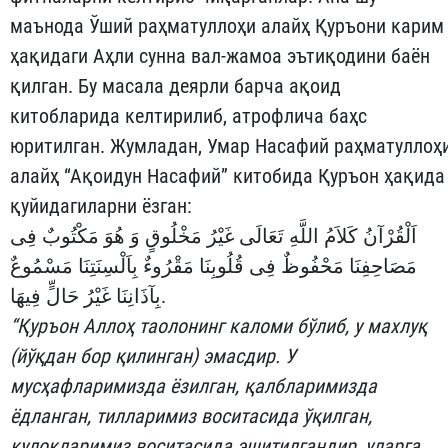
маънода Ўший раҳматуллоҳи алайҳ Қуръони карим
ҳақидаги Аҳли сунна вал-жамоа эътиқодини баён
қилган. Бу масала деярли барча ақоид
китобларида келтирилиб, атрофлича баҳс
юритилган. Жумладан, Умар Насафий раҳматуллоҳ
алайҳ “Ақоидун Насафий” китобида Қуръон ҳақида
қуйидагиларни ёзган:
اَلْقُرْآنُ كَلاَمُ اللَّهِ تَعَالَى غَيْرُ مَخْلُوقٍ وَ هُوَ مَكْتُوبٌ فِى
مَصَاحِفِنَا مَحْفُوظٌ فِى قُلُوبِنَا مَقْرُوءٌ بِاَلْسِنَتِنَا مَسْمُوعٌ
بِآذَانِنَا غَيْرُ حَالٍّ فِيهَا.
“Қуръон Аллоҳ таолонинг каломи бўлиб, у махлуқ
(йўқдан бор қилинган) эмасдир. У
мусҳафларимизда ёзилган, қалбларимизда
ёдланган, тилларимиз воситасида ўқилган,
қулоқларимиз воситасида эшитилгандир, уларга