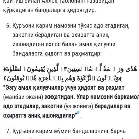
қайтиш билан Аллоҳ таолонинг ғазабидан
қўрқадиган бандаларга ҳидоятдир.
Қуръони карим намозни тўкис адо этадиган,
закотни берадиган ва охиратга аниқ
ишонадиган ихлос билан амал қилувчи
бандаларга ҳидоят ва раҳматдир:
﴿
هُدٗى وَرَحۡمَةٗ لِّلۡمُحۡسِنِينَ٣ ٱلَّذِينَ يُقِيمُونَ ٱلصَّلَوٰةَ
وَيُؤۡتُونَ ٱلزَّكَوٰةَ وَهُم بِٱلۡأٓخِرَةِ هُمۡ يُوقِنُونَ٤
﴾
“Эзгу амал қилувчилар учун ҳидоят ва раҳмат
(манбаи экани)
жиҳатидан. Улар намозни баркамо
адо этадилар, закотни
(ўз жойига)
берадилар ва
[9]
охиратга аниқ ишонадилар”
.
Қуръони карим мўмин бандаларнинг барча