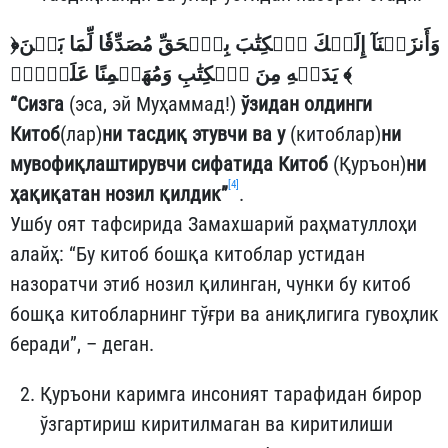
﴿
وَأَنزَلۡنَآ إِلَيۡكَ ٱلۡكِتَٰبَ بِٱلۡحَقِّ مُصَدِّقٗا لِّمَا بَيۡنَ
يَدَيۡهِ مِنَ ٱلۡكِتَٰبِ وَمُهَيۡمِنًا عَلَيۡهِۖ
﴾
“Сизга
(эса, эй Муҳаммад!)
ўзидан олдинги
Китоб
(лар)
ни тасдиқ этувчи ва у
(китоблар)
ни
мувофиқлаштирувчи сифатида Китоб
(Қуръон)
ни
[4]
ҳақиқатан нозил қилдик”
.
Ушбу оят тафсирида Замахшарий раҳматуллоҳи
алайҳ: “Бу китоб бошқа китоблар устидан
назоратчи этиб нозил қилинган, чунки бу китоб
бошқа китобларнинг тўғри ва аниқлигига гувоҳлик
беради”, – деган.
Қуръони каримга инсоният тарафидан бирор
ўзгартириш киритилмаган ва киритилиши