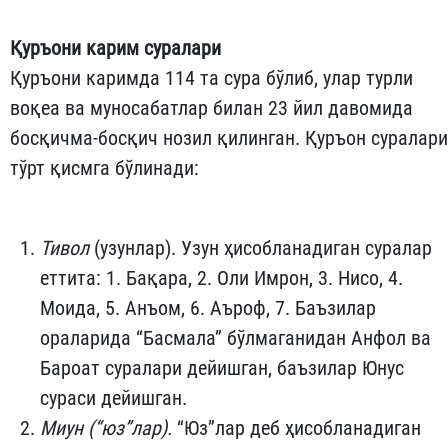
Қуръони карим суралари
Қуръони каримда 114 та сура бўлиб, улар турли
воқеа ва муносабатлар билан 23 йил давомида
босқичма-босқич нозил қилинган. Қуръон суралари
тўрт қисмга бўлинади:
Тивол
(узунлар). Узун ҳисобланадиган суралар
еттита: 1. Бақара, 2. Оли Имрон, 3. Нисо, 4.
Моида, 5. Анъом, 6. Аъроф, 7. Баъзилар
ораларида “Басмала” бўлмаганидан Анфол ва
Бароат суралари дейишган, баъзилар Юнус
сураси дейишган.
Миун (“юз”лар).
“Юз”лар деб ҳисобланадиган