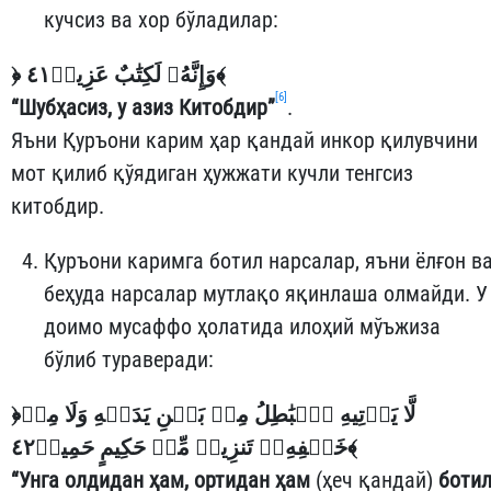
кучсиз ва хор бўладилар:
﴿
وَإِنَّهُۥ لَكِتَٰبٌ عَزِيزٞ٤١
﴾
[6]
“Шубҳасиз, у азиз Китобдир”
.
Яъни Қуръони карим ҳар қандай инкор қилувчини
мот қилиб қўядиган ҳужжати кучли тенгсиз
китобдир.
Қуръони каримга ботил нарсалар, яъни ёлғон в
беҳуда нарсалар мутлақо яқинлаша олмайди. У
доимо мусаффо ҳолатида илоҳий мўъжиза
бўлиб тураверади:
﴿
لَّا يَأۡتِيهِ ٱلۡبَٰطِلُ مِنۢ بَيۡنِ يَدَيۡهِ وَلَا مِنۡ
خَلۡفِهِۦۖ تَنزِيلٞ مِّنۡ حَكِيمٍ حَمِيدٖ٤٢
﴾
“Унга олдидан ҳам, ортидан ҳам
(ҳеч қандай)
боти