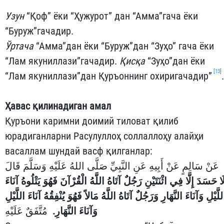
Узун
“Қоф” ёки “Ҳужурот” дан “Амма”гача ёки
“Буруж”гачадир.
Ўртача
“Амма”дан ёки “Буруж”дан “Зуҳо” гача ёки
“Лам якуниллази”гачадир.
Қисқа
“Зуҳо”дан ёки
[13]
“Лам якуниллази”дан Қуръоннинг охиригачадир”
.
Ҳавас қилинадиган амал
Қуръони каримни доимий тиловат қилиб
юрадиганларни Расулуллоҳ соллаллоҳу алайҳи
васаллам шундай васф қилганлар:
عَنْ سَالِمٍ عَنْ أَبِيهِ عَنِ النَّبِيِّ صَلَّى اللهُ عَلَيْهِ وَسَلَّمَ قَالَ
َا حَسَدَ إِلَّا فِي اثْنَتَيْنِ رَجُلٌ آتَاهُ اللَّهُ الْقُرْآنَ فَهُوَ يَتْلُوهُ آنَاءَ
للَّيْلِ وَآنَاءَ النَّهَارِ وَرَجُلٌ آتَاهُ اللَّهُ مَالاً فَهُوَ يُنْفِقُهُ آنَاءَ اللَّيْلِ
وَآنَاءَ النَّهَارِ.
مُتَّفَقٌ عَلَيْهِ