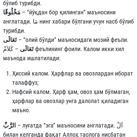
бўлиб турибди.
مَخْلُوقًا
– “йўқдан бор қилинган” маъносини
англатади. مَا нинг хабари бўлгани учун насб бўлиб
турибди.
تَعَالَى
– “олий бўлди” маъносидаги мозий феъли.
تَعَالَى
– كَلاَمُ феълининг фоили. Калом икки хил
маънода ишлатилади:
Ҳиссий калом. Ҳарфлар ва овозлардан иборат
талаффуз;
Нафсий калом. Ҳарф ҳам, овоз ҳам бўлмаган,
ҳарфлар ва овозлар унга далолат қиладиган
маъно.
– луғатда “эга” маъносини англатади. اَلْ
الرَّبِّ
билан келганда фақат Аллоҳ таолога нисбатан