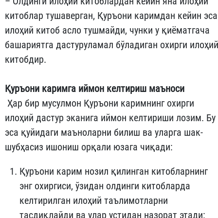
– Олдинги илоҳий китоблардан кейин яна илоҳий
китоблар тушаверган, Қуръони каримдан кейин эса
илоҳий китоб асло тушмайди, чунки у қиёматгача
башариятга дастуруламал бўладиган охирги илоҳи
китобдир.
Қуръони каримга иймон келтириш маъноси
Ҳар бир мусулмон Қуръони каримнинг охирги
илоҳий дастур эканига иймон келтириши лозим. Бу
эса қуйидаги маъноларни билиш ва уларга шак-
шубҳасиз ишониш орқали юзага чиқади:
Қуръони карим нозил қилинган китобларнинг
энг охиргиси, ўзидан олдинги китобларда
келтирилган илоҳий таълимотларни
тасдиқлайди ва улар устидан назорат этади: