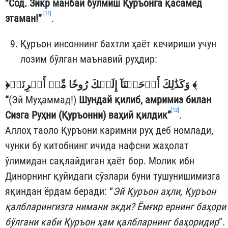
“Сод. Зикр манбаи бўлмиш Қуръонга қасамёд
[11]
этаман!”
.
Қуръон инсоннинг бахтли ҳаёт кечириши учун
лозим бўлган маънавий руҳдир:
﴿
وَكَذَٰلِكَ أَوۡحَيۡنَآ إِلَيۡكَ رُوحٗا مِّنۡ أَمۡرِنَاۚ
﴾
“
(Эй Муҳаммад!)
Шундай қилиб, амримиз билан
[12]
Сизга Руҳни (Қуръонни) ваҳий қилдик”
.
Аллоҳ таоло Қуръони каримни руҳ деб номлади,
чунки бу китобнинг ичида нафсни жаҳолат
ўлимидан сақлайдиган ҳаёт бор. Молик ибн
Динорнинг қуйидаги сўзлари буни тушунишимизга
яқиндан ёрдам беради: “
Эй Қуръон аҳли, Қуръон
қалбларингизга нимани экди? Ёмғир ернинг баҳори
бўлгани каби Қуръон ҳам қалбларнинг баҳоридир
”.