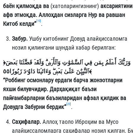
баён қилмоқда ва
(хатоларингизнинг)
аксариятини
афв этмоқда. Аллоҳдан сизларга Нур ва равшан
[19]
Китоб келди”
.
Забур.
Ушбу китобнинг Довуд алайҳиссаломга
нозил қилингани шундай хабар берилган:
﴿
وَرَبُّكَ أَعۡلَمُ بِمَن فِي ٱلسَّمَٰوَٰتِ وَٱلۡأَرۡضِۗ وَلَقَدۡ فَضَّلۡنَا بَعۡضَ
ٱلنَّبِيِّ‍ۧنَ عَلَىٰ بَعۡضٖۖ وَءَاتَيۡنَا دَاوُۥدَ زَبُورٗا٥٥
﴾
“Роббинг осмонлару ердаги барча жонзотларни
яхши билувчидир. Дарҳақиқат баъзи
пайғамбарларни баъзиларидан афзал қилдик ва
[20]
Довудга Забурни бердик”
.
Саҳифалар.
Аллоҳ таоло Иброҳим ва Мусо
алайҳиссаломларга саҳифалар нозил қилган. Б