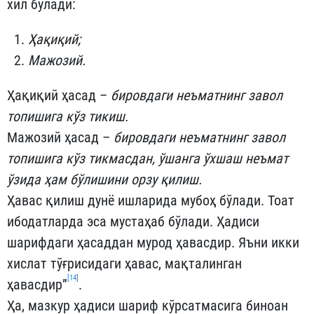
хил бўлади:
Ҳақиқий;
Мажозий.
Ҳақиқий ҳасад –
бировдаги неъматнинг завол
топишига кўз тикиш.
Мажозий ҳасад –
бировдаги неъматнинг завол
топишига кўз тикмасдан, ўшанга ўхшаш неъмат
ўзида ҳам бўлишини орзу қилиш.
Ҳавас қилиш дунё ишларида мубоҳ бўлади. Тоат
ибодатларда эса мустаҳаб бўлади. Ҳадиси
шарифдаги ҳасаддан мурод ҳавасдир. Яъни икки
хислат тўғрисидаги ҳавас, мақталинган
[14]
ҳавасдир”
.
Ҳа, мазкур ҳадиси шариф кўрсатмасига биноан