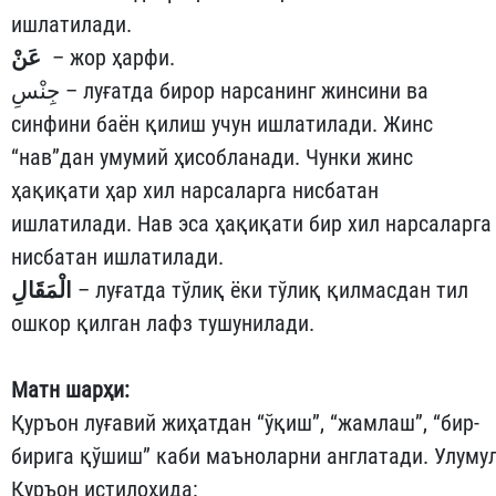
ишлатилади.
عَنْ
– жор ҳарфи.
جِنْسِ – луғатда бирор нарсанинг жинсини ва
синфини баён қилиш учун ишлатилади. Жинс
“нав”дан умумий ҳисобланади. Чунки жинс
ҳақиқати ҳар хил нарсаларга нисбатан
ишлатилади. Нав эса ҳақиқати бир хил нарсаларга
нисбатан ишлатилади.
الْمَقَالِ
– луғатда тўлиқ ёки тўлиқ қилмасдан тил
ошкор қилган лафз тушунилади.
Матн шарҳи:
Қуръон луғавий жиҳатдан “ўқиш”, “жамлаш”, “бир-
бирига қўшиш” каби маъноларни англатади. Улуму
Қуръон истилоҳида: