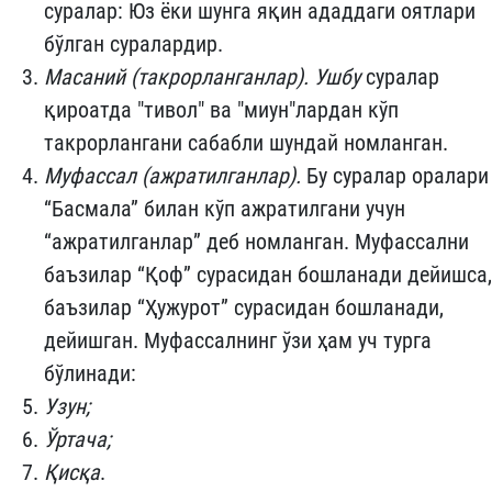
суралар: Юз ёки шунга яқин ададдаги оятлари
бўлган суралардир.
Масаний (такрорланганлар).
Ушбу
суралар
қироатда "тивол" ва "миун"лардан кўп
такрорлангани сабабли шундай номланган.
Муфассал (ажратилганлар).
Бу суралар оралари
“Басмала” билан кўп ажратилгани учун
“ажратилганлар” деб номланган. Муфассални
баъзилар “Қоф” сурасидан бошланади дейишса,
баъзилар “Ҳужурот” сурасидан бошланади,
дейишган. Муфассалнинг ўзи ҳам уч турга
бўлинади:
Узун;
Ўртача;
Қисқа
.