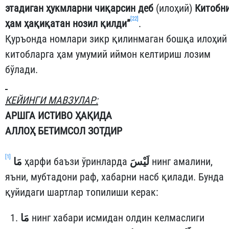
этадиган ҳукмларни чиқарсин деб
(илоҳий)
Китобн
[22]
ҳам ҳақиқатан нозил қилди”
.
Қуръонда номлари зикр қилинмаган бошқа илоҳий
китобларга ҳам умумий иймон келтириш лозим
бўлади.
КЕЙИНГИ МАВЗУЛАР:
АРШГА ИСТИВО ҲАҚИДА
АЛЛОҲ БЕТИМСОЛ ЗОТДИР
[1]
مَا
ҳарфи баъзи ўринларда
لَيْسَ
нинг амалини,
яъни, мубтадони раф, хабарни насб қилади. Бунда
қуйидаги шартлар топилиши керак:
مَا
нинг хабари исмидан олдин келмаслиги