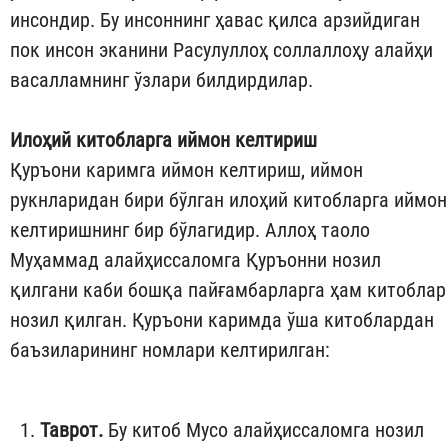
инсондир. Бу инсоннинг ҳавас қилса арзийдиган
пок инсон эканини Расулуллоҳ соллаллоҳу алайҳи
васалламнинг ўзлари билдирдилар.
Илоҳий китобларга иймон келтириш
Қуръони каримга иймон келтириш, иймон
рукнларидан бири бўлган илоҳий китобларга иймон
келтиришнинг бир бўлагидир. Аллоҳ таоло
Муҳаммад алайҳиссаломга Қуръонни нозил
қилгани каби бошқа пайғамбарларга ҳам китоблар
нозил қилган. Қуръони каримда ўша китоблардан
баъзиларининг номлари келтирилган:
Таврот.
Бу китоб Мусо алайҳиссаломга нозил