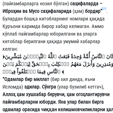
(пайғамбарларга нозил бўлган)
саҳифаларда –
[21]
Иброҳим ва Мусо саҳифаларида
(ҳам)
бордир”
.
Булардан бошқа китобларнинг номлари ҳақида
Қуръони каримда бирор хабар келмаган. Аммо
кўплаб пайғамбарлар юборилгани ва уларга
китоблар берилгани ҳақида умумий хабарлар
келган:
﴿
َانَ ٱلنَّاسُ أُمَّةٗ وَٰحِدَةٗ فَبَعَثَ ٱللَّهُ ٱلنَّبِيِّ‍ۧنَ مُبَشِّرِينَ
َمُنذِرِينَ وَأَنزَلَ مَعَهُمُ ٱلۡكِتَٰبَ بِٱلۡحَقِّ لِيَحۡكُمَ بَيۡنَ
ٱلنَّاسِ فِيمَا ٱخۡتَلَفُواْ فِيهِۚ
﴾
“Одамлар бир миллат
(бир хил динда, яъни
Исломда)
эдилар. Сўнгра
(улар бузилиб кетгач),
Аллоҳ ҳам хушхабар берувчи, ҳам огоҳлантирувчи
пайғамбарларни юборди. Яна улар билан бирга
одамлар орасида чиққан келишмовчиликларни ҳа