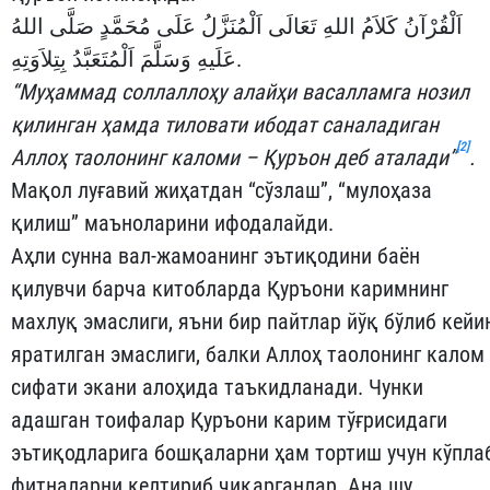
اَلْقُرْآنُ كَلاَمُ اللهِ تَعَالَى اَلْمُنَزَّلُ عَلَى مُحَمَّدٍ صَلَّى اللهُ
عَلَيهِ وَسَلَّمَ اَلْمُتَعَبَّدُ بِتِلاَوَتِهِ.
“Муҳаммад соллаллоҳу алайҳи васалламга нозил
қилинган ҳамда тиловати ибодат саналадиган
[2]
Аллоҳ таолонинг каломи – Қуръон деб аталади”
.
Мақол луғавий жиҳатдан “сўзлаш”, “мулоҳаза
қилиш” маъноларини ифодалайди.
Аҳли сунна вал-жамоанинг эътиқодини баён
қилувчи барча китобларда Қуръони каримнинг
махлуқ эмаслиги, яъни бир пайтлар йўқ бўлиб кейи
яратилган эмаслиги, балки Аллоҳ таолонинг калом
сифати экани алоҳида таъкидланади. Чунки
адашган тоифалар Қуръони карим тўғрисидаги
эътиқодларига бошқаларни ҳам тортиш учун кўпла
фитналарни келтириб чиқарганлар. Ана шу