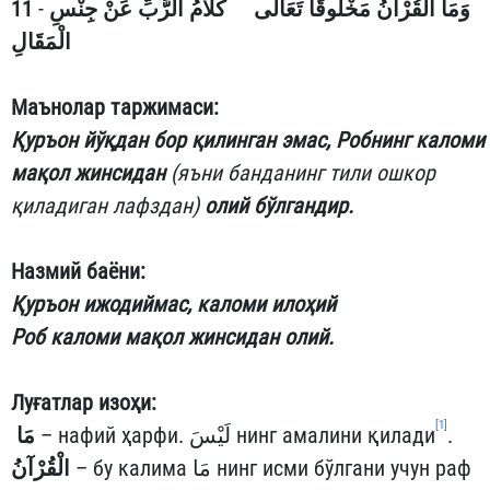
1
1
-
وَمَا الْقُرْآنُ مَخْلُوقًا تَعَالَى كَلاَمُ الرَّبِّ عَنْ جِنْسِ
الْمَقَالِ
Маънолар таржимаси:
Қуръон йўқдан бор қилинган эмас, Робнинг каломи
мақол жинсидан
(яъни банданинг тили ошкор
қиладиган лафздан)
олий бўлгандир.
Назмий баёни:
Қуръон ижодиймас, каломи илоҳий
Роб каломи мақол жинсидан олий.
Луғатлар изоҳи:
[1]
مَا
– нафий ҳарфи. لَيْسَ нинг амалини қилади
.
– бу калима مَا нинг исми бўлгани учун раф
الْقُرْآنُ