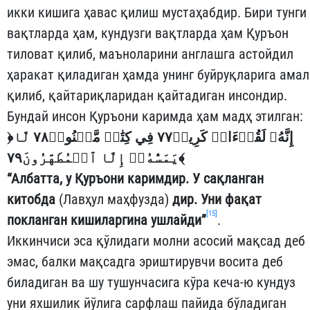
икки кишига ҳавас қилиш мустаҳабдир. Бири тунги
вақтларда ҳам, кундузги вақтларда ҳам Қуръон
тиловат қилиб, маъноларини англашга астойдил
ҳаракат қиладиган ҳамда унинг буйруқларига амал
қилиб, қайтариқларидан қайтадиган инсондир.
Бундай инсон Қуръони каримда ҳам мадҳ этилган:
﴿
إِنَّهُۥ لَقُرۡءَانٞ كَرِيمٞ٧٧ فِي كِتَٰبٖ مَّكۡنُونٖ٧٨ لَّا
يَمَسُّهُۥٓ إِلَّا ٱلۡمُطَهَّرُونَ٧٩
﴾
“Албатта, у Қуръони каримдир. У сақланган
китобда
(Лавҳул маҳфузда)
дир. Уни фақат
[15]
покланган кишиларгина ушлайди”
.
Иккинчиси эса қўлидаги молни асосий мақсад деб
эмас, балки мақсадга эриштирувчи восита деб
биладиган ва шу тушунчасига кўра кеча-ю кундуз
уни яхшилик йўлига сарфлаш пайида бўладиган