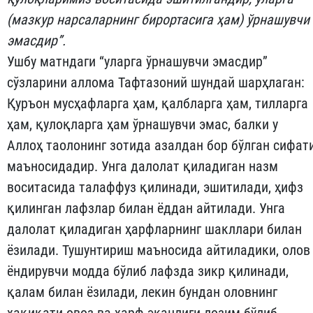
(мазкур нарсаларнинг бирортасига ҳам) ўрнашувчи
эмасдир”.
Ушбу матндаги “уларга ўрнашувчи эмасдир”
сўзларини аллома Тафтазоний шундай шарҳлаган:
Қуръон мусҳафларга ҳам, қалбларга ҳам, тилларга
ҳам, қулоқларга ҳам ўрнашувчи эмас, балки у
Аллоҳ таолонинг зотида азалдан бор бўлган сифат
маъносидадир. Унга далолат қиладиган назм
воситасида талаффуз қилинади, эшитилади, ҳифз
қилинган лафзлар билан ёддан айтилади. Унга
далолат қиладиган ҳарфларнинг шакллари билан
ёзилади. Тушунтириш маъносида айтиладики, олов
ёндирувчи модда бўлиб лафзда зикр қилинади,
қалам билан ёзилади, лекин бундан оловнинг