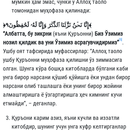
мумкин ҳам эмас, чунки у Аллоҳ таоло
томонидан муҳофаза қилинади:
﴿
إِنَّا نَحۡنُ نَزَّلۡنَا ٱلذِّكۡرَ وَإِنَّا لَهُۥ لَحَٰفِظُونَ٩
﴾
“Албатта, бу зикрни
(яъни Қуръонни)
Биз Ўзимиз
[5]
нозил қилдик ва уни Ўзимиз асрагувчидирмиз”
.
Ушбу оят тафсирида муфассирлар: “Аллоҳ таоло
ушбу Қуръонни муҳофаза қилишни ўз зиммасига
олган. Шунга кўра бошқа китобларда бўлгани каби
унга бирор нарсани қўшиб қўйишга ёки ундан биро
нарсани олиб ташлашга ёки унинг бирор жойини
алмаштиришга ё ўзгартиришга ҳеч кимнинг кучи
етмайди”, – деганлар.
Қуръони карим азиз, яъни кучли ва иззатли
китобдир, шунинг учун унга куфр келтирганлар