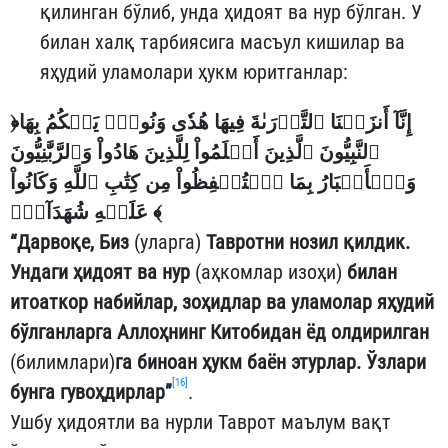
қилинган бўлиб, унда ҳидоят ва нур бўлган. У
билан халқ тарбиясига масъул кишилар ва
яҳудий уламолари ҳукм юритганлар:
﴿
إِنَّآ أَنزَلۡنَا ٱلتَّوۡرَىٰةَ فِيهَا هُدٗى وَنُورٞۚ يَحۡكُمُ بِهَا
ٱلنَّبِيُّونَ ٱلَّذِينَ أَسۡلَمُواْ لِلَّذِينَ هَادُواْ وَٱلرَّبَّٰنِيُّونَ
وَٱلۡأَحۡبَارُ بِمَا ٱسۡتُحۡفِظُواْ مِن كِتَٰبِ ٱللَّهِ وَكَانُواْ
عَلَيۡهِ شُهَدَآءَۚ
﴾
“Дарвоқе, Биз
(уларга)
Тавротни нозил қилдик.
Ундаги ҳидоят ва нур
(аҳкомлар изоҳи)
билан
итоаткор набийлар, зоҳидлар ва уламолар яҳудий
бўлганларга Аллоҳнинг Китобидан ёд олдирилган
(билимлари)
га биноан ҳукм баён этурлар. Ўзлари
[16]
бунга гувоҳдирлар”
.
Ушбу ҳидоятли ва нурли Таврот маълум вақт