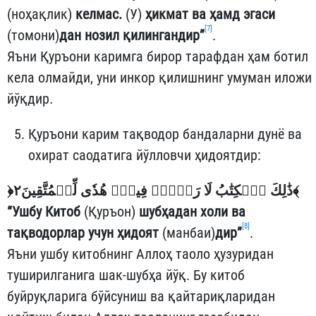
(ноҳақлик)
келмас.
(У)
ҳикмат ва ҳамд эгаси
[7]
(томони)
дан нозил қилингандир”
.
Яъни Қуръони каримга бирор тарафдан ҳам ботил
кела олмайди, уни инкор қилишнинг умуман иложи
йўқдир.
Қуръони карим тақводор бандаларни дунё ва
охират саодатига йўлловчи ҳидоятдир:
﴿
ذَٰلِكَ ٱلۡكِتَٰبُ لَا رَيۡبَۛ فِيهِۛ هُدٗى لِّلۡمُتَّقِينَ٢
﴾
“Ушбу Китоб
(Қуръон)
шубҳадан холи ва
[8]
тақводорлар учун ҳидоят
(манбаи)
дир”
.
Яъни ушбу китобнинг Аллоҳ таоло ҳузуридан
туширилганига шак-шубҳа йўқ. Бу китоб
буйруқларига бўйсуниш ва қайтариқларидан