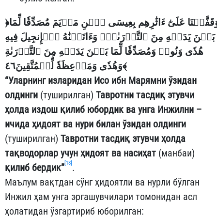
﴿
َقَفَّيۡنَا عَلَىٰٓ ءَاثَٰرِهِم بِعِيسَى ٱبۡنِ مَرۡيَمَ مُصَدِّقٗا لِّمَا
بَيۡنَ يَدَيۡهِ مِنَ ٱلتَّوۡرَىٰةِۖ وَءَاتَيۡنَٰهُ ٱلۡإِنجِيلَ فِيهِ
هُدٗى وَنُورٞ وَمُصَدِّقٗا لِّمَا بَيۡنَ يَدَيۡهِ مِنَ ٱلتَّوۡرَىٰةِ
وَهُدٗى وَمَوۡعِظَةٗ لِّلۡمُتَّقِينَ٤٦
﴾
“Уларнинг изларидан Исо ибн Марямни ўзидан
олдинги
(туширилган)
Тавротни тасдиқ этувчи
ҳолда издош қилиб юбордик ва унга Инжилни –
ичида ҳидоят ва нури билан ўзидан олдинги
(туширилган)
Тавротни тасдиқ этувчи ҳолда
тақводорлар учун ҳидоят ва насиҳат
(манбаи)
[18]
қилиб бердик”
.
Маълум вақтдан сўнг ҳидоятли ва нурли бўлган
Инжил ҳам унга эргашувчилари томонидан асл
ҳолатидан ўзгартириб юборилган: