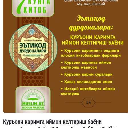
Қуръони каримга иймон келтириш баёни