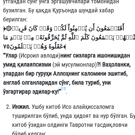
ўтгандан сўнг унга эргашувчилари томонидан
бузилган. Бу ҳақда Қуръонда шундай хабар
берилган:
﴿
۞أَفَتَطۡمَعُونَ أَن يُؤۡمِنُواْ لَكُمۡ وَقَدۡ كَانَ فَرِيقٞ
ِّنۡهُمۡ يَسۡمَعُونَ كَلَٰمَ ٱللَّهِ ثُمَّ يُحَرِّفُونَهُۥ مِنۢ بَعۡدِ مَا
عَقَلُوهُ وَهُمۡ يَعۡلَمُونَ٧٥
﴾
“Улар
(Исроил авлоди)
нинг сизларга ишонишидан
умид қилаяпсизми
(эй мусулмонлар)
?! Ваҳоланки,
улардан бир гуруҳи Аллоҳнинг каломини эшитиб,
англаб олганларидан сўнг, била туриб, уни
[17]
ўзгартирар эдилар-ку!”
.
Инжил.
Ушбу китоб Исо алайҳиссаломга
туширилган бўлиб, унда ҳидоят ва нур бўлган. Б
китоб ўзидан олдинги Тавротни тасдиқловчи
бўлиб келган: