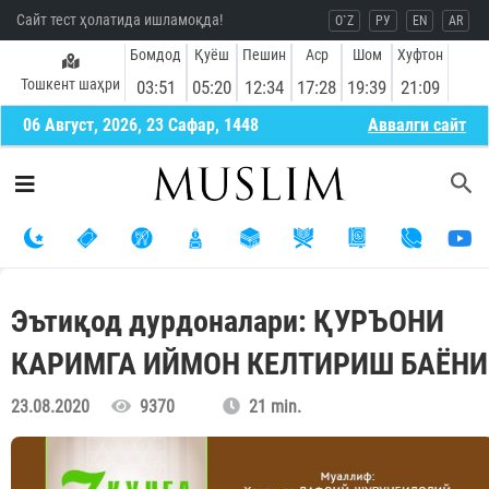
Сайт тест ҳолатида ишламоқда!
O`Z
РУ
EN
AR
Бомдод
Қуёш
Пешин
Аср
Шом
Хуфтон
Тошкент шаҳри
03:51
05:20
12:34
17:28
19:39
21:09
06 Август, 2026, 23 Сафар, 1448
Aввалги сайт
Эътиқод дурдоналари: ҚУРЪОНИ
КАРИМГА ИЙМОН КЕЛТИРИШ БАЁНИ
23.08.2020
9370
21 min.