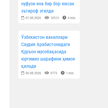
нуфузи яна бир бор юксак
эътироф этилди
07.08.2026
10513
4 min.
Ўзбекистон вакиллари
Саудия Арабистонидаги
Қуръон мусобақасида
юртимиз шарафини ҳимоя
қилади
06.08.2026
9773
1 min.