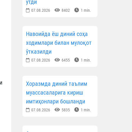
ўтди
07.08.2026
8402
1 min.
Навоийда ёш диний соҳа
ходимлари билан мулоқот
ўтказилди
07.08.2026
6455
1 min.
и
Хоразмда диний таълим
муассасаларига кириш
имтиҳонлари бошланди
07.08.2026
5835
1 min.