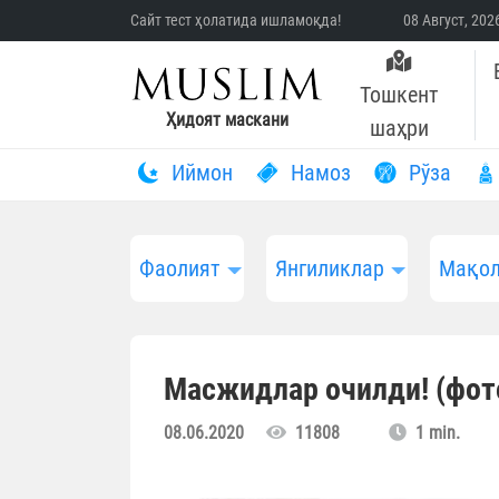
Сайт тест ҳолатида ишламоқда!
08 Август, 20
Тошкент
Ҳидоят маскани
шаҳри
Иймон
Намоз
Рўза
Фаолият
Янгиликлар
Мақол
Масжидлар очилди! (фо
08.06.2020
11808
1 min.