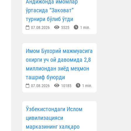
Андижонда имомлар
ўртасида “Заковат”
турнири бўлиб ўтди
07.08.2026
5525
1 min.
Имом Бухорий мажмуасига
охирги уч ой давомида 2,8
миллиондан зиёд меҳмон
ташриф буюрди
07.08.2026
10185
1 min.
Ўзбекистондаги Ислом
цивилизацияси
марказининг халқаро