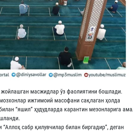
а жойлашган масжидлар ўз фаолиятини бошлади.
амозхонлар ижтимоий масофани сақлаган ҳолда
билан “яшил” ҳудудларда карантин мезонларига ама
ошланди.
 “Аллоҳ сабр қилувчилар билан биргадир”, деган