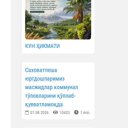
КУН ҲИКМАТИ
Саховатпеша
юртдошларимиз
масжидлар коммунал
тўловларини қўллаб-
қувватламоқда
07.08.2026
10423
1 min.