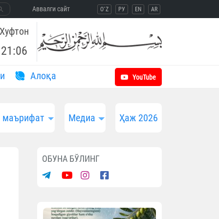
Aввалги сайт
O`Z
РУ
EN
AR
Хуфтон
21:06
и
Aлоқа
YouTube
и маърифат
Медиа
Ҳаж 2026
ОБУНА БЎЛИНГ