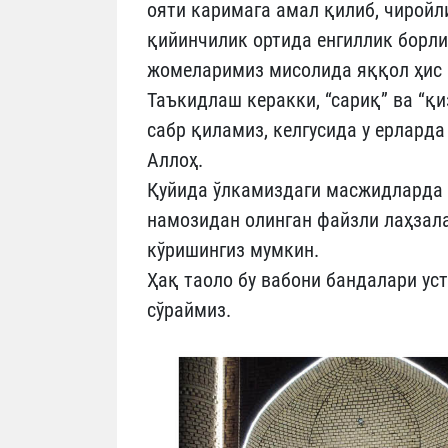
ояти каримага амал қилиб, чиройли
қийинчилик ортида енгиллик борли
жомеларимиз мисолида яққол ҳис 
Таъкидлаш керакки, “сариқ” ва “қиз
сабр қиламиз, келгусида у ерлард
Аллоҳ.
Қуйида ўлкамиздаги масжидларда 
намозидан олинган файзли лаҳзал
кўришингиз мумкин.
Ҳақ таоло бу вабони бандалари ус
сўраймиз.