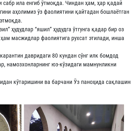
 сабр ила енгиб ўтмоқда. Чиндан ҳам, ҳар қадай
гини аҳолимиз ўз фаолиятини қайтадан бошлаётган
этмоқда.
ил” ҳудудлар “яшил” ҳудудга ўтгунга қадар бир оз
а ҳам масжидлар фаолиятига рухсат этилади, инша
карантин давридаги 80 кундан сўнг илк бомдод
ар, намозхонларнинг юз-кўзидаги мамнунликни
тидан кўтаришини ва барчани Ўз паноҳида сақлашин