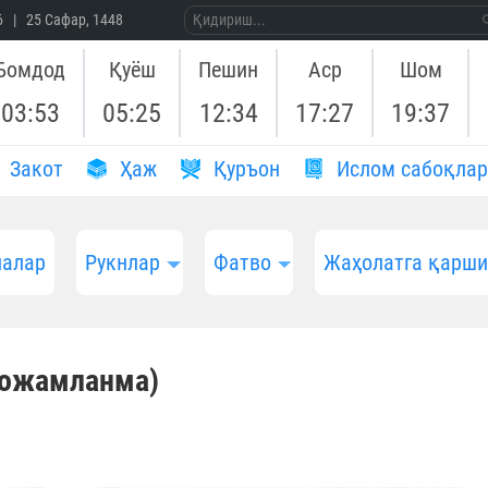
26 | 25 Сафар, 1448
Бомдод
Қуёш
Пешин
Аср
Шом
03:53
05:25
12:34
17:27
19:37
Закот
Ҳаж
Қуръон
Ислом сабоқлар
алар
Рукнлар
Фатво
Жаҳолатга қарш
тожамланма)