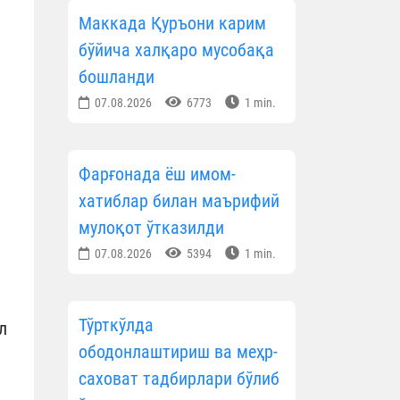
Маккада Қуръони карим
бўйича халқаро мусобақа
бошланди
07.08.2026
6773
1 min.
Фарғонада ёш имом-
хатиблар билан маърифий
мулоқот ўтказилди
07.08.2026
5394
1 min.
Тўрткўлда
л
ободонлаштириш ва меҳр-
саховат тадбирлари бўлиб