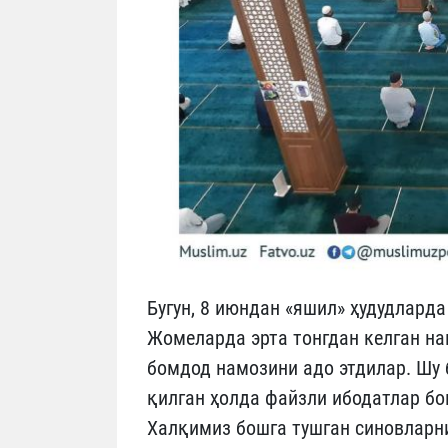
Бугун, 8 июндан «яшил» ҳудудлард
Жомеларда эрта тонгдан келган н
бомдод намозини адо этдилар. Шу 
қилган ҳолда файзли ибодатлар б
Халқимиз бошга тушган синовларни