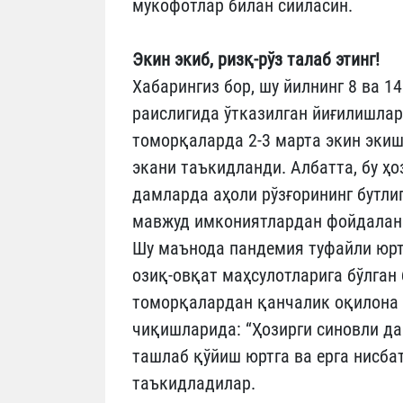
мукофотлар билан сийласин.
Экин экиб, ризқ-рўз талаб этинг!
Хабарингиз бор, шу йилнинг 8 ва 
раислигида ўтказилган йиғилишлар
томорқаларда 2-3 марта экин эки
экани таъкидланди. Албатта, бу ҳоз
дамларда аҳоли рўзғорининг бутли
мавжуд имкониятлардан фойдаланм
Шу маънода пандемия туфайли юрт
озиқ-овқат маҳсулотларига бўлган
томорқалардан қанчалик оқилона 
чиқишларида: “Ҳозирги синовли да
ташлаб қўйиш юртга ва ерга нисба
таъкидладилар.