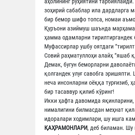
аҳолининг руҳиятини тарбиялайди
зоҳирий сабаблар ила дардларга м
бир бемор шифо топса, номаи аъмо
Қуръони азиймуш шаънда марҳама
ҳамма одамларни тирилтиргандек б
Муфассирлар ушбу оятдаги “тирилт
Совий раҳматуллоҳи алайҳ “яшаб қ
Демак, бугун беморларни даволаё
қолгандек улуғ савобга эришяпти.
неча инсонларни оёққа турғизиб, 
бир тасаввур қилиб кўринг!
Икки ҳафта давомида яқинларини, 
нималигини билмасдан меҳнат қил
идоралари ходимлари, шу ишга ка
ҚАҲРАМОНЛАРИ
, деб биламан. Шу