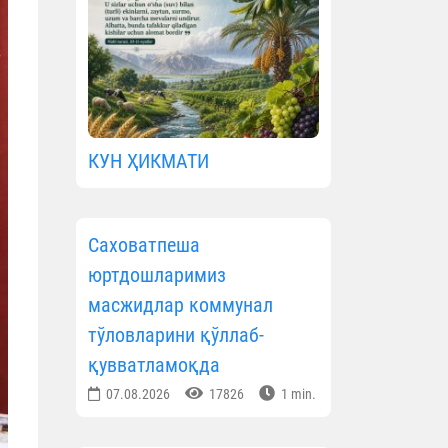
КУН ҲИКМАТИ
Саховатпеша
юртдошларимиз
масжидлар коммунал
тўловларини қўллаб-
қувватламоқда
07.08.2026
17826
1 min.