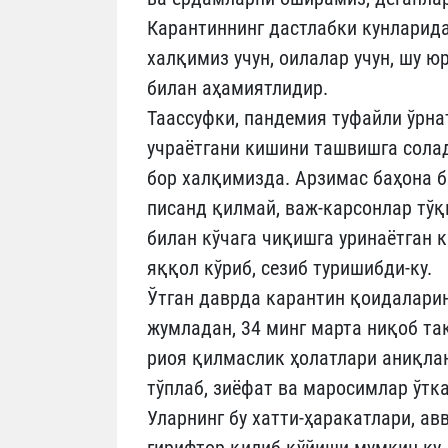
Карантиннинг дастлабки кунларид
халқимиз учун, оилалар учун, шу 
билан аҳамиятлидир.
Таассуфки, пандемия туфайли ўрна
учраётгани кишини ташвишга солади
бор халқимизда. Арзимас баҳона б
писанд қилмай, важ-карсонлар тўқ
билан кўчага чиқишга уринаётган 
яққол кўриб, сезиб туришибди-ку.
Ўтган даврда карантин қоидаларин
жумладан, 34 минг марта ниқоб та
риоя қилмаслик ҳолатлари аниқлан
тўплаб, зиёфат ва маросимлар ўтк
Уларнинг бу хатти-ҳаракатлари, авв