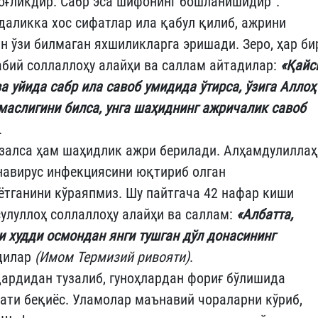
оғликдир. Сабр эса шифонинг бошланишидир”.
даликка хос сифатлар ила қабул қилиб, ажрини
н ўзи билмаган яхшиликларга эришади. Зеро, ҳар би
абий соллаллоҳу алайҳи ва саллам айтадилар:
«Қайс
а уйида сабр ила савоб умидида ўтирса, ўзига Аллоҳ
маслигини билса, унга шаҳиднинг ажричалик савоб
.
залса ҳам шаҳидлик ажри берилади. Алҳамдулиллаҳ
навирус инфекциясини юқтириб олган
ётганини кўраяпмиз. Шу пайтгача 42 нафар киши
сулуллоҳ соллаллоҳу алайҳи ва саллам:
«Албатта,
и худди осмондан янги тушган дўл донасининг
дилар
(Имом Термизий ривояти)
.
ардидан тузалиб, гуноҳлардан фориғ бўлишида
ати беқиёс. Уламолар маънавий чораларни кўриб,