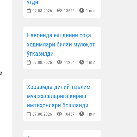
ўтди
07.08.2026
13526
1 min.
Навоийда ёш диний соҳа
ходимлари билан мулоқот
ўтказилди
07.08.2026
11264
1 min.
и
Хоразмда диний таълим
муассасаларига кириш
имтиҳонлари бошланди
07.08.2026
10437
1 min.