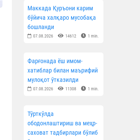
Маккада Қуръони карим
бўйича халқаро мусобақа
бошланди
07.08.2026
14612
1 min.
Фарғонада ёш имом-
хатиблар билан маърифий
мулоқот ўтказилди
07.08.2026
11308
1 min.
Тўрткўлда
ободонлаштириш ва меҳр-
саховат тадбирлари бўлиб