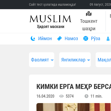
Сайт тест ҳолатида ишламоқда!
09 Август, 20
Тошкент
Ҳидоят маскани
шаҳри
Иймон
Намоз
Рўза
Фаолият
Янгиликлар
Мақол
КИМКИ ЕРГА МЕҲР БЕРС
16.04.2020
5374
11 min.