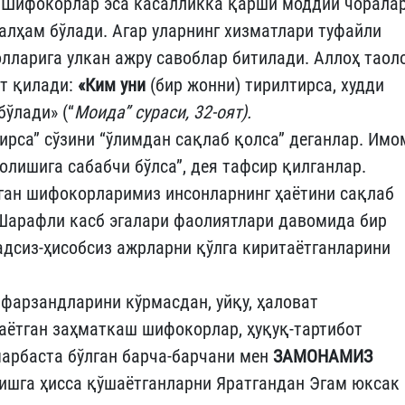
. Шифокорлар эса касалликка қарши моддий чоралар
алҳам бўлади. Агар уларнинг хизматлари туфайли
лларига улкан ажру савоблар битилади. Аллоҳ таол
т қилади:
«Ким уни
(бир жонни) тирилтирса, худди
ўлади» (“
Моида” сураси, 32-оят).
ирса” сўзини “ўлимдан сақлаб қолса” деганлар. Имо
олишига сабабчи бўлса”, дея тафсир қилганлар.
тган шифокорларимиз инсонларнинг ҳаётини сақлаб
 Шарафли касб эгалари фаолиятлари давомида бир
ҳадсиз-ҳисобсиз ажрларни қўлга киритаётганларини
фарзандларини кўрмасдан, уйқу, ҳаловат
аётган заҳматкаш шифокорлар, ҳуқуқ-тартибот
марбаста бўлган барча-барчани мен
ЗАМОНАМИЗ
 ишга ҳисса қўшаётганларни Яратгандан Эгам юксак