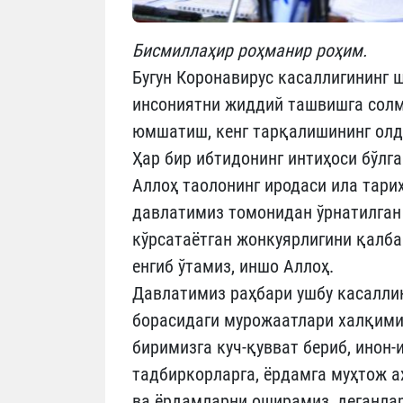
Бисмиллаҳир роҳманир роҳим.
Бугун Коронавирус касаллигининг 
инсониятни жиддий ташвишга солм
юмшатиш, кенг тарқалишининг олд
Ҳар бир ибтидонинг интиҳоси бўлга
Аллоҳ таолонинг иродаси ила тари
давлатимиз томонидан ўрнатилган
кўрсатаётган жонкуярлигини қалбан
енгиб ўтамиз, иншо Аллоҳ.
Давлатимиз раҳбари ушбу касалли
борасидаги мурожаатлари халқимиз
биримизга куч-қувват бериб, ино
тадбиркорларга, ёрдамга муҳтож а
ва ёрдамларни оширамиз, деганлар