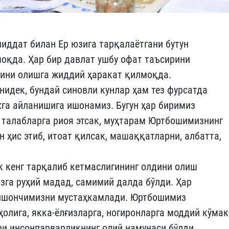
шиддат билан Ер юзига тарқалаётгани бутун
оқда. Ҳар бир давлат ушбу офат таъсирини
ини олишга жиддий ҳаракат қилмоқда.
нидек, бундай синовли кунлар ҳам тез фурсатда
хга айланишига ишонамиз. Бугун ҳар биримиз
 талабларга риоя этсак, муҳтарам Юртбошимизнинг
 ҳис этиб, итоат қилсак, машаққатларни, албатта,
к кенг тарқалиб кетмаслигининг олдини олиш
га руҳий мадад, самимий далда бўлди. Ҳар
н-ишончимизни мустаҳкамлади. Юртбошимиз
ҳолига, якка-ёлғизларга, ногиронларга моддий кўмак
и инсонпарварликнинг олий намунаси бўлди.