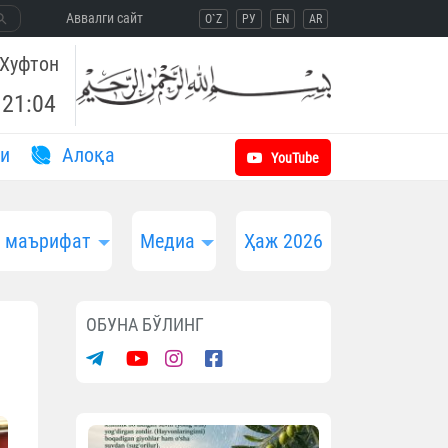
Aввалги сайт
O`Z
РУ
EN
AR
Хуфтон
21:04
и
Aлоқа
YouTube
и маърифат
Медиа
Ҳаж 2026
ОБУНА БЎЛИНГ