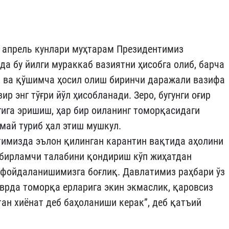
14 апрель кунлари муҳтарам Президентимиз
да бу йилги мураккаб вазиятни ҳисобга олиб, барча
ш ва қўшимча ҳосил олиш биринчи даражали вазифа
ир энг тўғри йўл ҳисобланади. Зеро, бугунги оғир
гига эришиш, ҳар бир оиланинг томорқасидаги
ай туриб ҳал этиш мушкул.
имизда эълон қилинган карантин вақтида аҳолини
 бирламчи талабини қондириш кўп жиҳатдан
фойдаланишимизга боғлиқ. Давлатимиз раҳбари ўз
врда томорқа ерларига экин экмаслик, қаровсиз
тан хиёнат деб баҳоланиши керак”, деб қатъий