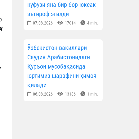
нуфузи яна бир бор юксак
эътироф этилди
р
07.08.2026
17014
4 min.
и
Ўзбекистон вакиллари
Саудия Арабистонидаги
,
Қуръон мусобақасида
юртимиз шарафини ҳимоя
қилади
06.08.2026
13186
1 min.