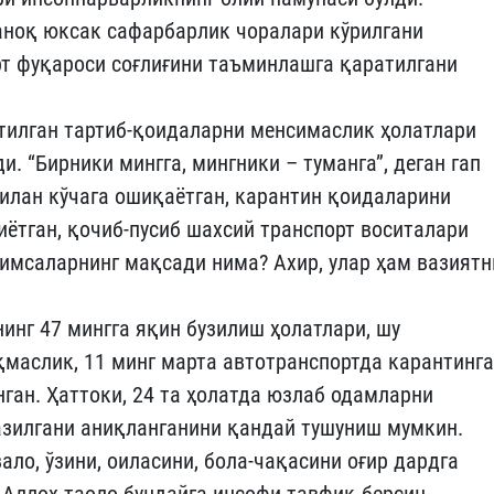
аноқ юксак сафарбарлик чоралари кўрилгани
юрт фуқароси соғлиғини таъминлашга қаратилгани
тилган тартиб-қоидаларни менсимаслик ҳолатлари
. “Бирники мингга, мингники – туманга”, деган гап
илан кўчага ошиқаётган, карантин қоидаларини
иётган, қочиб-пусиб шахсий транспорт воситалари
кимсаларнинг мақсади нима? Ахир, улар ҳам вазиятн
инг 47 мингга яқин бузилиш ҳолатлари, шу
қмаслик, 11 минг марта автотранспортда карантинга
ган. Ҳаттоки, 24 та ҳолатда юзлаб одамларни
азилгани аниқланганини қандай тушуниш мумкин.
ало, ўзини, оиласини, бола-чақасини оғир дардга