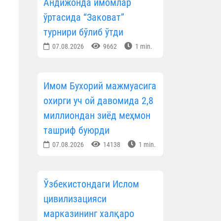
Андижонда имомлар
ўртасида “Заковат”
турнири бўлиб ўтди
07.08.2026
9662
1 min.
Имом Бухорий мажмуасига
охирги уч ой давомида 2,8
миллиондан зиёд меҳмон
ташриф буюрди
07.08.2026
14138
1 min.
Ўзбекистондаги Ислом
цивилизацияси
марказининг халқаро