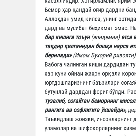
касалликдир. Хотиржамлик ярим с
Бемор ҳар қандай оғир дардни бан
Аллоҳдан умид қилса, унинг ортида
дард ва мусибат беҳикмат эмас. Н
бир кишига тоъун
(эпидемия)
етса в
тақдир қилганидан бошқа нарса ет
берилади»
(Имом Бухорий ривояти)
Вабога чалинган киши дардидан ту
ҳар куни ойнаи жаҳон орқали коро
юртдошларизнинг баъзилари соғая
бутунлай дарддан фориғ бўлди. Ра
тузалиб, соғайган беморнинг мисол
рангига ва софлигига ўхшайди»,
де
Таъкидлаш жоизки, инсонларнинг д
уламолар ва шифокорларнинг хизм