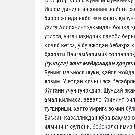
гирифтор қилиб қўйиши мумкин-ку.
Ислом динида инсоннинг вабога са
бирор жойда вабо ёки ҳалок қилув
ўзига Аллоҳнинг ҳукмидан бошқа ҳ
ўтирса, унга шаҳидлик савоби бери
қочиб кетса, у бу ажрдан бебаҳра 
Ҳазрати Пайғамбаримиз соллаллоҳ
(гуноҳда)
жанг майдонидан қочувчи
Бунинг маъноси шуки, қайси жойда
лозим. У ердан қочиш эса бесабрл
бўлгани учун гуноҳдир. Шундай эка
амал қилмаса, аввало, ўзининг, ои
туғдириши, ҳатто умрига зомин бў
Баъзан касалликдан кўра ваҳима в
илмининг султони, бобокалонимиз 