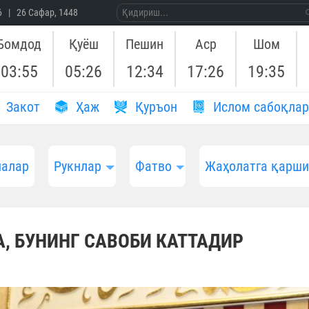
26 | 26 Сафар, 1448
Бомдод
Қуёш
Пешин
Аср
Шом
03:55
05:26
12:34
17:26
19:35
Закот
Ҳаж
Қуръон
Ислом сабоқлар
алар
Рукнлар
Фатво
Жаҳолатга қарш
А, БУНИНГ САВОБИ КАТТАДИР