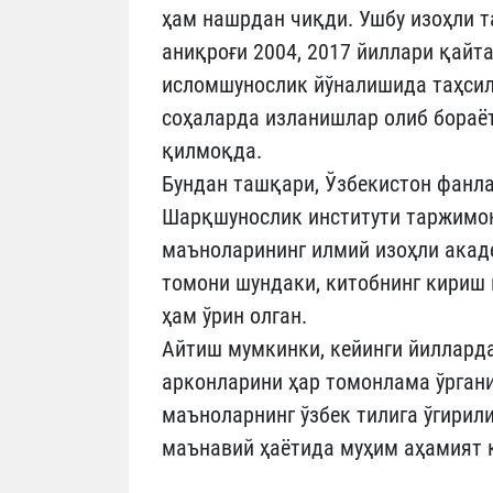
ҳам нашрдан чиқди. Ушбу изоҳли та
аниқроғи 2004, 2017 йиллари қайт
исломшунослик йўналишида таҳсил 
соҳаларда изланишлар олиб бораё
қилмоқда.
Бундан ташқари, Ўзбекистон фанл
Шарқшунослик институти таржимо
маъноларининг илмий изоҳли акад
томони шундаки, китобнинг кириш
ҳам ўрин олган.
Айтиш мумкинки, кейинги йиллард
арконларини ҳар томонлама ўрган
маъноларнинг ўзбек тилига ўгирил
маънавий ҳаётида муҳим аҳамият к