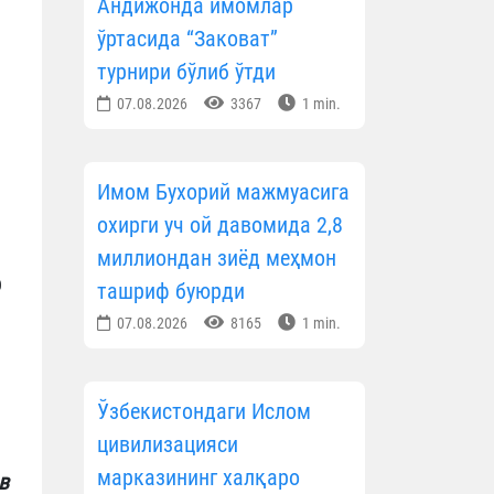
Андижонда имомлар
ўртасида “Заковат”
турнири бўлиб ўтди
07.08.2026
3367
1 min.
Имом Бухорий мажмуасига
охирги уч ой давомида 2,8
миллиондан зиёд меҳмон
р
ташриф буюрди
07.08.2026
8165
1 min.
Ўзбекистондаги Ислом
цивилизацияси
марказининг халқаро
в