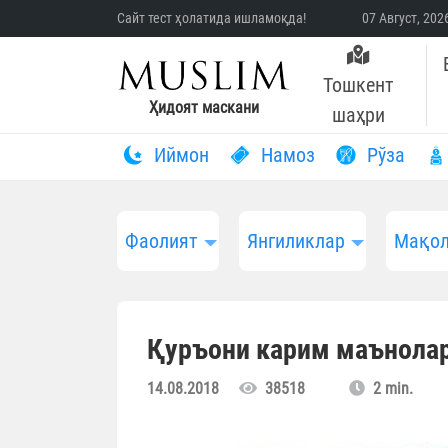
Сайт тест ҳолатида ишламоқда!
07 Август, 20
Тошкент
Ҳидоят маскани
шаҳри
Иймон
Намоз
Рўза
Фаолият
Янгиликлар
Мақол
Қуръони карим маънолар
14.08.2018
38518
2 min.