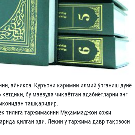
ини, айникса, Қуръони каримни илмий ўрганиш дунё
етдики, бу мавзуда чиқаётган адабиётларни энг
ш имконидан ташқаридир.
бек тилига таржимасини Муҳаммаджон хожи
ларида қилган эди. Лекин у таржима давр тақозоси