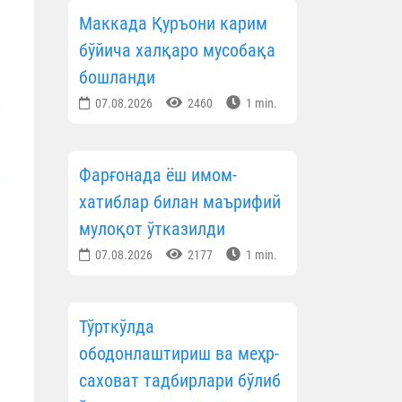
Маккада Қуръони карим
бўйича халқаро мусобақа
бошланди
07.08.2026
2460
1 min.
Фарғонада ёш имом-
хатиблар билан маърифий
мулоқот ўтказилди
07.08.2026
2177
1 min.
Тўрткўлда
ободонлаштириш ва меҳр-
саховат тадбирлари бўлиб