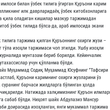
имлоси билан ўзбек тилига ўгирган Қуръони карим
лликнинг илк даврларидаёқ ўзбек китобхонларига
аа қила оладиган кишилар мазкур таржимадан
итоб ўзбек тилида бўлса-да, араб имлосида экани
 тилига таржима қилган Қуръоннинг охирги жузи –
 тўла изоҳли таржимаси чоп этилди. Ушбу изоҳли
журналида мунтазам бериб борилди. Кейинчалик
утахассислар учун қўлланма бўлди.
шайх Муҳаммад Содиқ Муҳаммад Юсуфнинг “Тафсири
дастлаб, Қуръони каримнинг охирги жузларини ўз
а суранинг барчаси жилдларга бўлинган ҳолда
б чиқарилди. Натижада халқимизнинг Қуръон илмлар
а сабаб бўлди. Ниҳоят шайх Абдулазиз Мансур
аби доирасида изоҳланган, янги мукаммал таржима