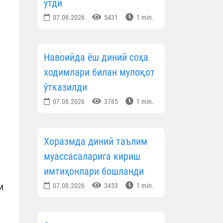
ўтди
07.08.2026
5431
1 min.
Навоийда ёш диний соҳа
ходимлари билан мулоқот
ўтказилди
07.08.2026
3785
1 min.
Хоразмда диний таълим
муассасаларига кириш
имтиҳонлари бошланди
и
07.08.2026
3453
1 min.