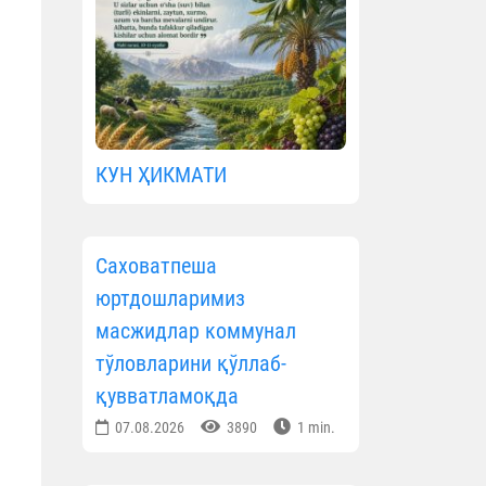
КУН ҲИКМАТИ
Саховатпеша
юртдошларимиз
масжидлар коммунал
тўловларини қўллаб-
қувватламоқда
07.08.2026
3890
1 min.