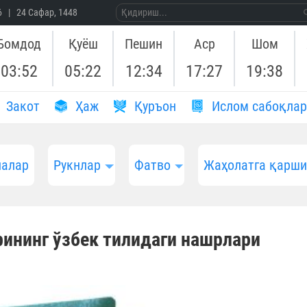
26 | 24 Сафар, 1448
Бомдод
Қуёш
Пешин
Аср
Шом
03:52
05:22
12:34
17:27
19:38
Закот
Ҳаж
Қуръон
Ислом сабоқлар
алар
Рукнлар
Фатво
Жаҳолатга қарш
ининг ўзбек тилидаги нашрлари