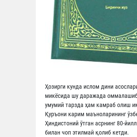
Ҳозирги кунда ислом дини асослар
микёсида шу даражада оммалашиб к
умумий тарзда ҳам камраб оли
Қуръони карим маъноларининг ўз
Ҳиндистоний ўтган асрнинг 80-йил
билан чоп этилмай қолиб кетди.