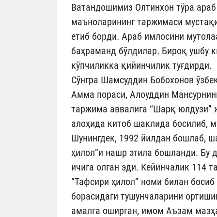
Ватандошимиз Олтинхон тўра араб 
маъноларининг таржимаси мустақи
етиб борди. Араб имлосини мутол
баҳраманд бўлдилар. Бироқ ушбу к
кўпчиликка қийинчилик туғдирди.
Сўнгра Шамсуддин Бобохонов ўзбек
Амма пораси, Алоуддин Мансурнинг
таржима аввалига “Шарқ юлдузи” 
алоҳида китоб шаклида босилиб, м
Шунингдек, 1992 йилдан бошлаб, 
ҳилол”и нашр этила бошланди. Бу 
ичига олган эди. Кейинчалик 114 т
“Тафсири ҳилол” номи билан боси
борасидаги тушунчаларини ортишиг
амалга оширган, имом Аъзам мазҳ