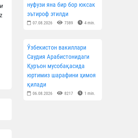
нуфузи яна бир бор юксак
и
эътироф этилди
z
07.08.2026
7389
4 min.
Ўзбекистон вакиллари
Саудия Арабистонидаги
Қуръон мусобақасида
юртимиз шарафини ҳимоя
қилади
06.08.2026
8217
1 min.