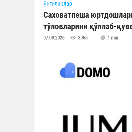
Янгиликлар
Саховатпеша юртдошлар
тўловларини қўллаб-қув
07.08.2026
3955
1 min.