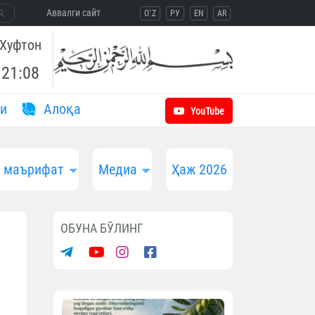
Aввалги сайт
O`Z
РУ
EN
AR
Хуфтон
21:08
и
Aлоқа
YouTube
и маърифат
Медиа
Ҳаж 2026
ОБУНА БЎЛИНГ