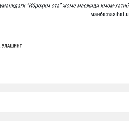
умани
даги
“Иброҳим ота” жоме масжиди имом
-
хатиб
манба:nasihat.u
 УЛАШИНГ