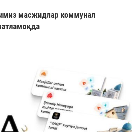
имиз масжидлар коммунал
ватламоқда