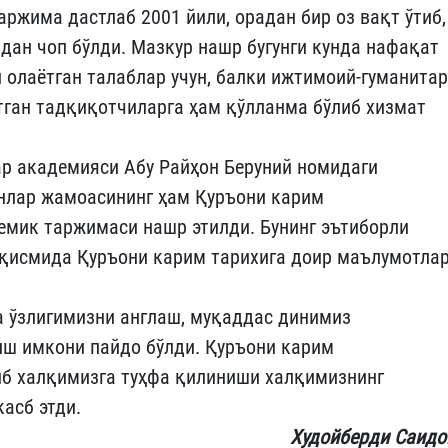
ржима дастлаб 2001 йили, орадан бир оз вақт ўтиб,
адан чоп бўлди. Мазкур нашр бугунги кунда нафақат
олаётган талаблар учун, балки ижтимоий-гуманитар
тган тадқиқотчиларга ҳам қўлланма бўлиб хизмат
ар академияси Абу Райҳон Беруний номидаги
нлар жамоасининг ҳам Қуръони карим
емик таржимаси нашр этилди. Бунинг эътиборли
 қисмида Қуръони карим тарихига доир маълумотла
а ўзлигимизни англаш, муқаддас динимиз
иш имкони пайдо бўлди. Қуръони карим
иб халқимизга туҳфа қилиниши халқимизнинг
асб этди.
Худойберди Саидо