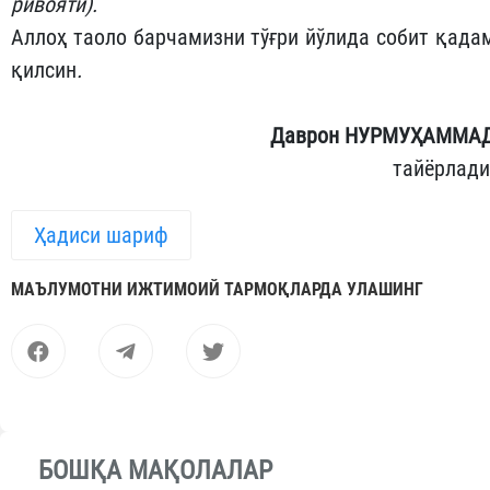
ривояти).
Аллоҳ таоло барчамизни тўғри йўлида собит қада
қилсин
.
Даврон НУРМУҲАММА
тайёрлади
Ҳадиси шариф
МАЪЛУМОТНИ ИЖТИМОИЙ ТАРМОҚЛАРДА УЛАШИНГ
БОШҚА МАҚОЛАЛАР