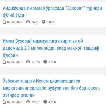
Андижонда имомлар ўртасида “Заковат” турнири
бўлиб ўтди
07.08.2026
6673
1 min.
Имом Бухорий мажмуасига охирги уч ой
давомида 2,8 миллиондан зиёд меҳмон ташриф
буюрди
07.08.2026
11323
1 min.
Ўзбекистондаги Ислом цивилизацияси
марказининг халқаро нуфузи яна бир бор юксак
эътироф этилди
07.08.2026
12277
4 min.