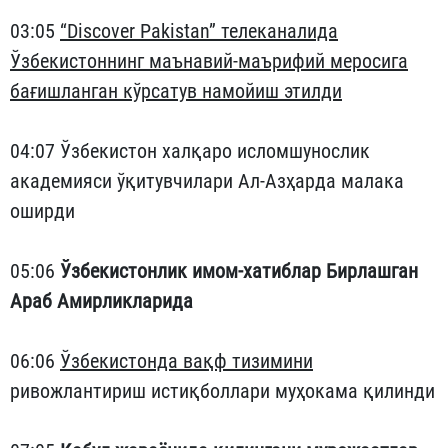
03:05
“Discover Pakistan” телеканалида
Ўзбекистоннинг маънавий-маърифий меросига
бағишланган кўрсатув намойиш этилди
04:07 Ўзбекистон халқаро исломшунослик
академияси ўқитувчилари Ал-Азҳарда малака
оширди
05:06
Ўзбекистонлик имом-хатиблар Бирлашган
Араб Амирликларида
06:06
Ўзбекистонда вақф тизимини
ривожлантириш истиқболлари муҳокама қилинди