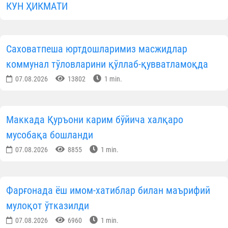
КУН ҲИКМАТИ
Саховатпеша юртдошларимиз масжидлар
коммунал тўловларини қўллаб-қувватламоқда
07.08.2026
13802
1 min.
Маккада Қуръони карим бўйича халқаро
мусобақа бошланди
07.08.2026
8855
1 min.
Фарғонада ёш имом-хатиблар билан маърифий
мулоқот ўтказилди
07.08.2026
6960
1 min.