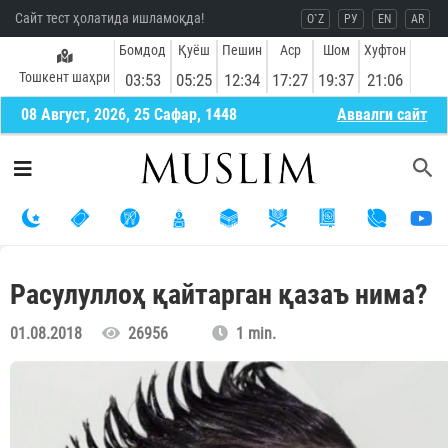
Сайт тест ҳолатида ишламоқда!
O`Z
РУ
EN
AR
Бомдод
Қуёш
Пешин
Аср
Шом
Хуфтон
Тошкент шаҳри
03:53
05:25
12:34
17:27
19:37
21:06
08 Август, 2026, 25 Сафар, 1448
Aввалги сайт
Расулуллоҳ қайтарган қазаъ нима?
01.08.2018
26956
1 min.