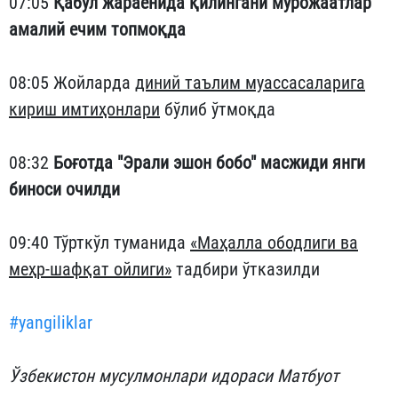
07:05
Қабул жараёнида қилингани мурожаатлар
амалий ечим топмоқда
08:05 Жойларда
диний таълим муассасаларига
кириш имтиҳонлари
бўлиб ўтмоқда
08:32
Боғотда "Эрали эшон бобо" масжиди янги
биноси очилди
09:40 Тўрткўл туманида
«Маҳалла ободлиги ва
меҳр-шафқат ойлиги»
тадбири ўтказилди
#yangiliklar
Ўзбекистон мусулмонлари идораси Матбуот