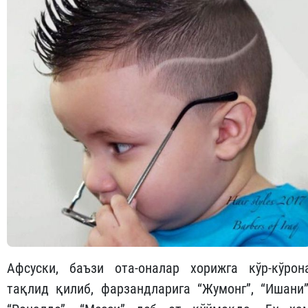
Афсуски, баъзи ота-оналар хорижга кўр-кўрон
тақлид қилиб, фарзандларига “Жумонг”, “Ишани”