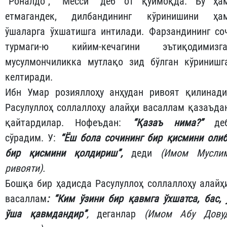
“Роналдо”, “Месси” деб от қўймоқда. Бу ҳа
етмагандек, дилбандининг кўринишини ҳа
ўшаларга ўхшатишга интилади. Фарзандининг со
турмаги-ю кийим-кечагини эътиқодимизга
мусулмончиликка мутлақо зид бўлган кўринишг
келтиради.
Ибн Умар розияллоҳу анҳудан ривоят қилинади
Расулуллоҳ соллаллоҳу алайҳи васаллам қазаъда
қайтардилар. Нофеъдан:
“Қазаъ нима?”
де
сўрадим. У:
“Ёш бола сочининг бир қисмини олиб
бир қисмини қолдириш”,
деди
(Имом Мусли
ривояти).
Бошқа бир ҳадисда Расулуллоҳ соллаллоҳу алайҳ
васаллам
: “Ким ўзини бир қавмга ўхшатса, бас, 
ўша қавмдандир”
,
деганлар
(Имом Абу Дову