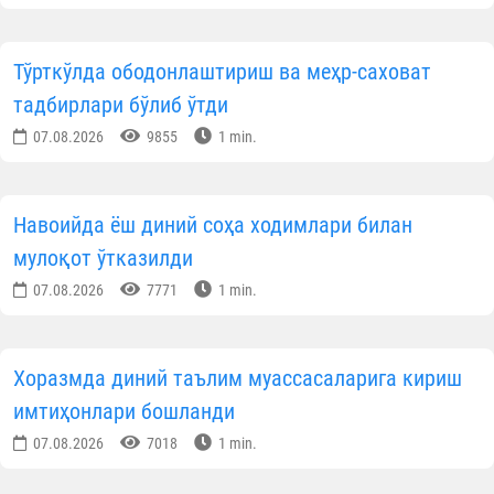
Тўрткўлда ободонлаштириш ва меҳр-саховат
тадбирлари бўлиб ўтди
07.08.2026
9855
1 min.
Навоийда ёш диний соҳа ходимлари билан
мулоқот ўтказилди
07.08.2026
7771
1 min.
Хоразмда диний таълим муассасаларига кириш
имтиҳонлари бошланди
07.08.2026
7018
1 min.