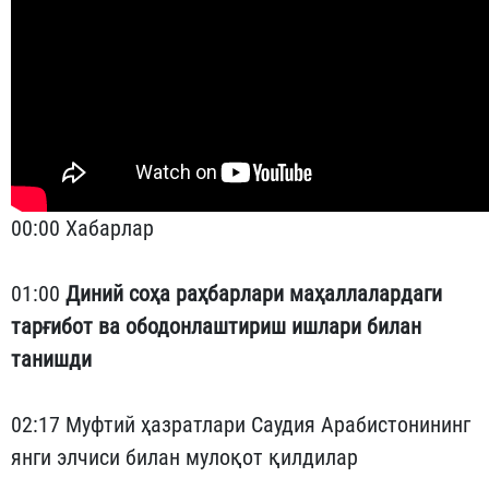
00:00 Хабарлар
01:00
Диний соҳа раҳбарлари маҳаллалардаги
тарғибот ва ободонлаштириш ишлари билан
танишди
02:17 Муфтий ҳазратлари Саудия Арабистонининг
янги элчиси билан мулоқот қилдилар