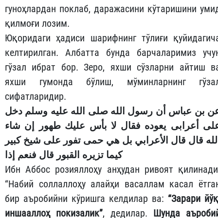
гуноҳлардан поклаб, даражасини кўтаришини уми
қилмоғи лозим.
Юқоридаги ҳадиси шарифнинг тўлиғи қуйидагич
келтирилган. Албатта бунда барчаларимиз учу
гўзал ибрат бор. Зеро, яхши сўзларни айтиш в
яхши гумонда бўлиш, мўминларнинг гўза
сифатларидир.
ن بن عباس أن رسول الله صلى الله عليه وسلم دخل
لى أعرابى يعوده فقال لا بأس عليك طهور إن شاء
لله قال قال الأعرابي بل هي حمى تفور على شيخ كبير
كيما تزيره القبور قال فنعم إذا
Ибн Аббос розияллоҳу анҳудан ривоят қилинади
“Набий соллаллоҳу алайҳи васаллам касал ётга
бир аъробийни кўришга келдилар ва:
“Зарари йўқ
иншааллоҳ покизалик”
, дедилар.
Шунда аъроби