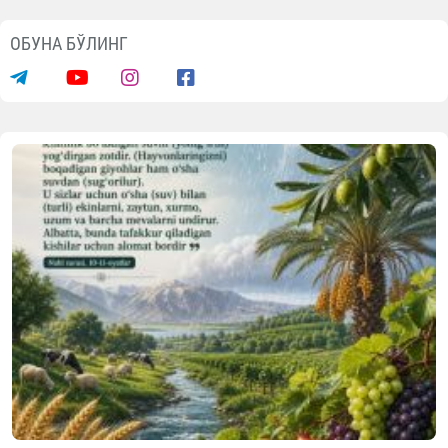
Муаллиф
Ўзбекистон мусулмонлари
идораси Матбуот хизмати
ОБУНА БЎЛИНГ