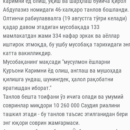
Маккада Қуръони каримни ёд олиш, ўқиш ва
шарҳлаш бўйича 46-халқаро танлов бошланди.
ИҚНА "Saudi Gazette" нашрига таяниб хабар
беришича, пайшанба куни Маккада Қуръони
каримни ёд олиш, ўқиш ва шарҳлаш бўйича қирол
Абдулазиз номидаги 46-халқаро танлов бошланди.
Олтинчи рабиулаввалга (19 августга тўғри келади)
қадар давом этадиган мусобақада 133
мамлакатдан жами 334 нафар эркак ва аёллар
иштирок этмоқда, бу ушбу мусобақа тарихидаги эн