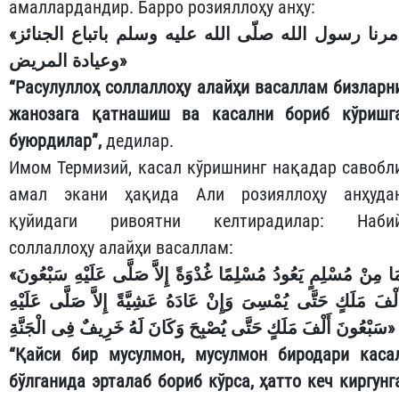
амаллардандир. Барро розияллоҳу анҳу:
«أمرنا رسول الله صلّى الله عليه وسلم باتباع الجنائز
وعيادة المريض»
“Расулуллоҳ соллаллоҳу алайҳи васаллам бизларн
жанозага қатнашиш ва касални бориб кўришг
буюрдилар”,
дедилар.
Имом Термизий, касал кўришнинг нақадар савобл
амал экани ҳақида Али розияллоҳу анҳуда
қуйидаги ривоятни келтирадилар: Наби
соллаллоҳу алайҳи васаллам:
«مَا مِنْ مُسْلِمٍ يَعُودُ مُسْلِمًا غُدْوَةً إِلاَّ صَلَّى عَلَيْهِ سَبْعُونَ
َلْفَ مَلَكٍ حَتَّى يُمْسِىَ وَإِنْ عَادَهُ عَشِيَّةً إِلاَّ صَلَّى عَلَيْهِ
سَبْعُونَ أَلْفَ مَلَكٍ حَتَّى يُصْبِحَ وَكَانَ لَهُ خَرِيفٌ فِى الْجَنَّةِ»
“Қайси бир мусулмон, мусулмон биродари каса
бўлганида эрталаб бориб кўрса, ҳатто кеч киргунг