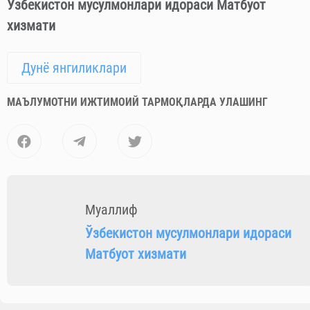
Муҳйиддин махдум» ўрта махсус ислом билим юрти
талабаси) —
(15 пора ҳифзи)
;
Зилолахон Фарҳодова
(Имом Бухорий номидаги
Тошкент ислом институти талабаси) —
(Тўлиқ
Қуръон ҳифзи)
;
Мухтасархон Муҳаммаджонова
(«Хадичаи Кубро»
аёл-қизлар ўрта махсус ислом билим юрти
талабаси) —
(15 пора ҳифзи)
.
Ўзбекистон мусулмонлари идораси Матбуот
хизмати
Дунё янгиликлари
МАЪЛУМОТНИ ИЖТИМОИЙ ТАРМОҚЛАРДА УЛАШИНГ