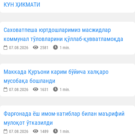
КУН ҲИКМАТИ
Саховатпеша юртдошларимиз масжидлар
коммунал тўловларини қўллаб-қувватламоқда
07.08.2026
2581
1 min.