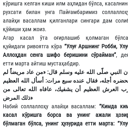
кўришга келган киши илм аҳлидан бўлса, касалнин
рухсати билан унга Пайғамбаримиз соллаллоҳ
алайҳи васаллам қилганлари сингари дам соли
қўйиши ҳам жоиз.
Агар касал ўта оғирлашиб қолмаган бўлса
қуйидаги ривоятга кўра
“Улуғ Аршнинг Робби, Улу
Аллоҳдан сенга шифо беришини сўрайман”
, де
етти марта айтиш мустаҳабдир.
ن النبي صلّى الله عليه وسلم قال: «من عاد مريضاً لم
حضره أجله، فقال عنده سبع مرات: أسأل الله العظيم
ب العرش العظيم أن يشفيك، عافاه الله تعالى من
ذلك المرض»
Набий соллаллоҳу алайҳи васаллам:
“Кимда ки
касал кўришга борса ва унинг ажали ҳози
бўлмаган бўлса, унинг ҳузурида етти марта: “Улу