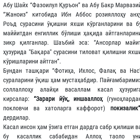
Абу Шайх “Фазоилул Қуръон” ва Абу Бакр Марвази
“Жаноиз” китобида Ибн Аббос розияллоҳу анҳ
Роъд сурасини ўқишни яхши кўрганларини ва б
маййитдан енгиллик бўлиши ҳақида айтганларин
зикр қилганлар. Шаъбий эса: “Ансорлар майи
ҳузурида "Бақара" сурасини тиловат қилишни яхш
кўришларини айтган”.
Бундан ташқари “Фотиҳа, Ихлос, Фалақ ва Нас
сураларини ўқиш ҳам мустаҳабдир. Пайғамбарими
соллаллоҳу алайҳи васаллам касал ҳузуриг
кирсалар:
“Зарари йўқ, иншааллоҳ
(гуноҳларда
покловчи ва хатоларга каффорот)
покизалик
дердилар.
Касал инсон ҳам ўзига етган дардга сабр қилиши в
бу касаллик сабабидан Аллоҳ таоло ун