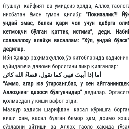
(тушкун кайфият ва умидсиз ҳолда, Аллоҳ таолог
нисбатан ёмон гумон қилиб)
: “Покизалик?! Йў
ундай эмас, балки қари чол учун қабрга оли
кетмоқчи бўлган қаттиқ истима”, деди. Наби
соллаллоҳу алайҳи васаллам: “Хўп, ундай бўлса”
дедилар.
Ибн Ҳажар раҳимаҳуллоҳ ўз китобларида ҳадиснин
қуйидагича давоми борлигини зикр қилганлар:
أما إذا أبيتَ فهي كما تقول، قضاءُ الله كائن
“Аммо, агар юз ўгирсанг,бас, у сен айтганингдек
Аллоҳнинг қазоси бўлгувчидир”
дедилар. Эртасиг
қолмасдан у киши вафот этди.
Мазкур ҳадиси шарифдан, касал кўришга борга
киши ҳам, касал бўлган бемор ҳам, доимо яхш
сўзларни айтиши ва Аллоҳ таоло ҳақида гўза