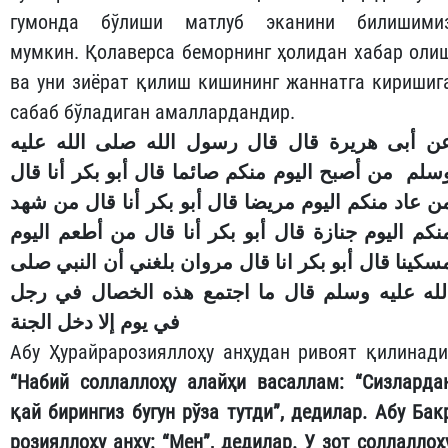
гумонда бўлиши матлуб эканини билишими
мумкин. Қолаверса беморнинг ҳолидан хабар оли
ва уни зиёрат қилиш кишининг жаннатга киришиг
сабаб бўладиган амаллардандир.
ن أبى هريرة قال قال رسول الله صلى الله عليه
سلم من أصبح اليوم منكم صائما قال أبو بكر أنا قال
ن عاد منكم اليوم مريضا قال أبو بكر أنا قال من شهد
نكم اليوم جنازة قال أبو بكر أنا قال من أطعم اليوم
سكينا قال أبو بكر انا قال مروان بلغني أن النبي صلى
لله عليه وسلم قال ما اجتمع هذه الخصال في رجل
في يوم إلا دخل الجنة
Абу Ҳурайрарозияллоҳу анҳудан ривоят қилинади
“Набий соллаллоҳу алайҳи васаллам: “Сизларда
қай бирингиз бугун рўза тутди”, дедилар. Абу Бак
розияллоҳу анҳу: “Мен”, дедилар. У зот соллаллоҳ