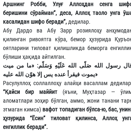
Аршнинг Робби, Улуғ Аллоҳдан сенга шиф
беришини сўрайман”, деса, Аллоҳ таоло унга ўш
касалидан шифо беради”,
дедилар.
Абу Дардо ва Абу Зарр розиялоҳу анҳумода
қилинган ривоятга кўра, бемор ҳузурида Қуръо
оятларини тиловат қилишликда беморга енгилли
бўлиши ҳақида айтилган.
ال رسول الله صَلّى الله عَلَيْهِ وَسَلّم: «ما من ميت
يموت فيقرأ عنده يس إلا هوّن الله عليه»
Расулуллоҳ соллаллоҳу алайҳи васаллам дедилар
“Қайси бир маййит
(яъни, Муҳтазар — ўли
аломатлари зоҳир бўлган, аммо, жони танани тар
этмаган кимса)
вафот топадиган бўлса-ю, бас, унин
ҳузурида “Ёсин” тиловат қилинса, Аллоҳ унг
енгиллик беради”.