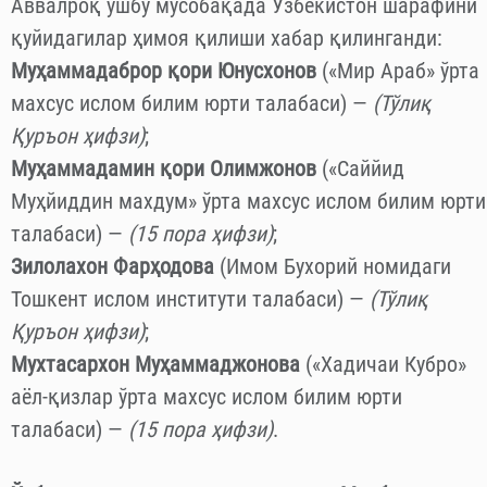
катта вакилликдир.
Мусобақанинг мақсади "мусулмон ёшларни
Қуръони Каримни ёд олиш, англаш ва мушоҳада
қилишга ундаш, шунингдек, ҳалол рақобатни
яратишдан иборат."
Танлов бешта тоифани ўз ичига олади ва умумий
совринлар миқдори 10 260 000 Саудия риалини
ташкил этади - бу танлов таъсис этилганидан бери
энг юқори соврин жамғармаси.
Аввалроқ ушбу мусобақада Ўзбекистон шарафини
қуйидагилар ҳимоя қилиши хабар қилинганди:
Муҳаммадаброр қори Юнусхонов
(«Мир Араб» ўрта
махсус ислом билим юрти талабаси) —
(Тўлиқ
Қуръон ҳифзи)
;
Муҳаммадамин қори Олимжонов
(«Саййид