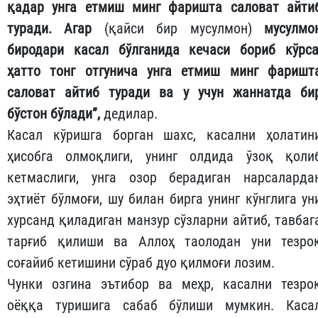
қадар унга етмиш минг фаришта саловат айти
туради. Агар
(қайси бир мусулмон)
мусулмо
биродари касал бўлганида кечаси бориб кўрса
ҳатто тонг отгунича унга етмиш минг фаришт
саловат айтиб туради ва у учун жаннатда би
бўстон бўлади”,
дедилар.
Касал кўришга борган шахс, касални ҳолатин
ҳисобга олмоқлиги, унинг олдида ўзоқ қоли
кетмаслиги, унга озор берадиган нарсаларда
эҳтиёт бўлмоғи, шу билан бирга унинг кўнглига ун
хурсанд қиладиган манзур сўзларни айтиб, тавбаг
тарғиб қилиши ва Аллоҳ таолодан уни тезро
соғайиб кетишини сўраб дуо қилмоғи лозим.
Чунки озгина эътибор ва меҳр, касални тезро
оёққа туришига сабаб бўлиши мумкин. Каса