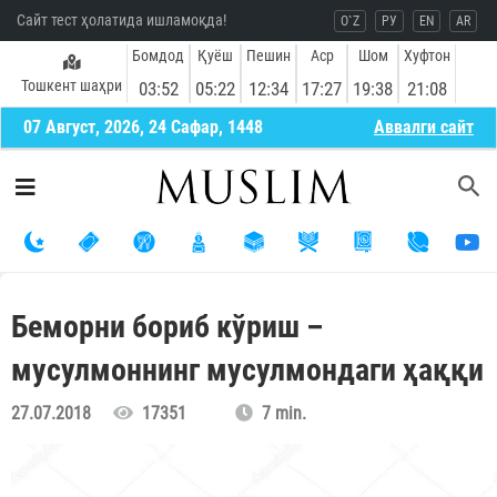
Сайт тест ҳолатида ишламоқда!
O`Z
РУ
EN
AR
Бомдод
Қуёш
Пешин
Аср
Шом
Хуфтон
Тошкент шаҳри
03:52
05:22
12:34
17:27
19:38
21:08
07 Август, 2026, 24 Сафар, 1448
Aввалги сайт
Беморни бориб кўриш –
мусулмоннинг мусулмондаги ҳаққи
27.07.2018
17351
7 min.