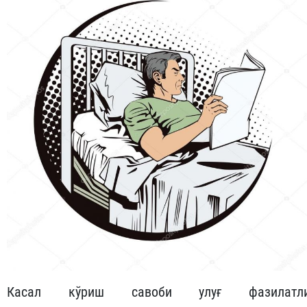
Касал кўриш савоби улуғ фазилатл