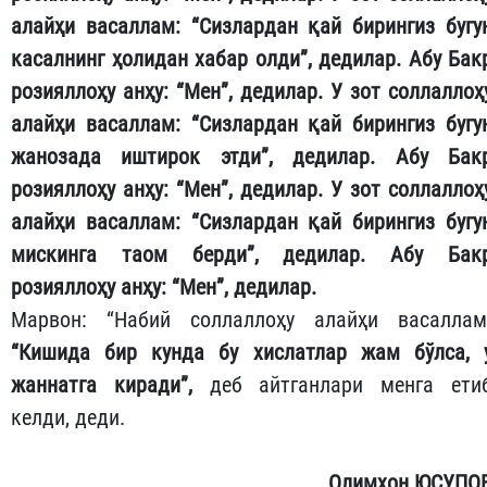
алайҳи васаллам: “Сизлардан қай бирингиз бугу
касалнинг ҳолидан хабар олди”, дедилар. Абу Бак
розияллоҳу анҳу: “Мен”, дедилар. У зот соллаллоҳ
алайҳи васаллам: “Сизлардан қай бирингиз бугу
жанозада иштирок этди”, дедилар. Абу Бак
розияллоҳу анҳу: “Мен”, дедилар. У зот соллаллоҳ
алайҳи васаллам: “Сизлардан қай бирингиз бугу
мискинга таом берди”, дедилар. Абу Бак
розияллоҳу анҳу: “Мен”, дедилар.
Марвон: “Набий соллаллоҳу алайҳи васаллам
“Кишида бир кунда бу хислатлар жам бўлса, 
жаннатга киради”,
деб айтганлари менга ети
келди, деди.
Олимхон ЮСУПО