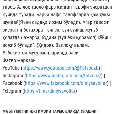
тавоф Аллоҳ таоло фарз қилган тавофи зиёратдан
қуйида туради. Барча нафл тавофларда ҳам ҳукм
шундай(Яъни садақа лозим бўлади). Агар тавофи
зиёратни бетаҳорат қилса, қўй сўйиш, жунуб
ҳолатда бажарса, будана (туя ёки қорамол) сўйиш
вожиб бўлади”. (Ҳидоя). Валлоҳу аълам.
Ўзбекистон мусулмонлари идораси
Фатво маркази.
YouTube (
https://www.youtube.com/@Fatvouzb
) |
Instagram (
https://www.instagram.com/fatvouz/
) |
Facebook (
https://www.facebook.com/diniysavollar
) |
Telegram (
https://t.me/diniysavollar
)
МАЪЛУМОТНИ ИЖТИМОИЙ ТАРМОҚЛАРДА УЛАШИНГ