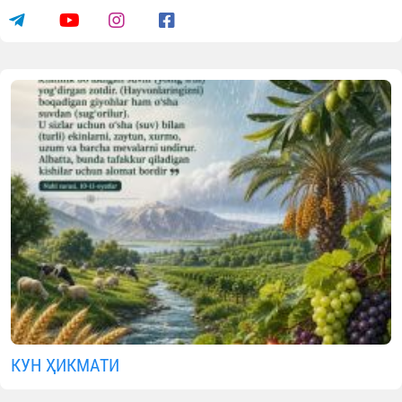
Ўзбекистондаги Ислом
цивилизацияси марказининг халқар
нуфузи яна бир бор юксак эътироф
этилди
07.08.2026
3248
4 min.
Ўзбекистондаги Ислом цивилизацияси маркази
номига хорижий давлатлар раҳбарлари, нуфузли
халқаро ташкилотлар, илмий муассасалар ҳамда
халқаро анжуманлар иштирокчилари томонидан
йўлланаётган миннатдорлик ва ҳамкорлик
мактублари Марказнинг халқаро майдондаги
юксак нуфузи тобора мустаҳкамланиб