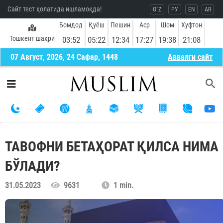
Сайт тест ҳолатида ишламоқда!
O`Z
РУ
EN
AR
Бомдод
Қуёш
Пешин
Аср
Шом
Хуфтон
Тошкент шаҳри
03:52
05:22
12:34
17:27
19:38
21:08
07 Август, 2026, 24 Сафар, 1448
Aввалги сайт
ТАВОФНИ БЕТАҲОРАТ ҚИЛСА НИМА
БЎЛАДИ?
31.05.2023
9631
1 min.