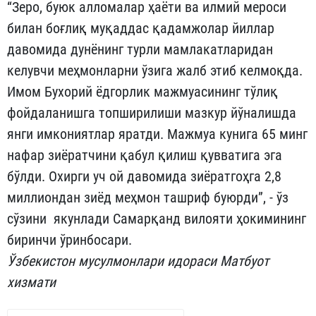
“Зеро, буюк алломалар ҳаёти ва илмий мероси
билан боғлиқ муқаддас қадамжолар йиллар
давомида дунёнинг турли мамлакатларидан
келувчи меҳмонларни ўзига жалб этиб келмоқда.
Имом Бухорий ёдгорлик мажмуасининг тўлиқ
фойдаланишга топширилиши мазкур йўналишда
янги имкониятлар яратди. Мажмуа кунига 65 минг
нафар зиёратчини қабул қилиш қувватига эга
бўлди. Охирги уч ой давомида зиёратгоҳга 2,8
миллиондан зиёд меҳмон ташриф буюрди”, - ўз
сўзини якунлади Самарқанд вилояти ҳокимининг
биринчи ўринбосари.
Ўзбекистон мусулмонлари идораси Матбуот
хизмати