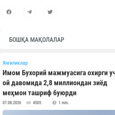
БОШҚА МАҚОЛАЛАР
Янгиликлар
Имом Бухорий мажмуасига охирги у
ой давомида 2,8 миллиондан зиёд
меҳмон ташриф буюрди
07.08.2026
4505
1 min.