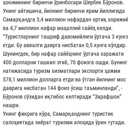
ҳокимининг биринчи ўринбосари Шербек Бўронов
.
Унинг айтишича, йилнинг биринчи ярим йиллигида
Самарқандга 3,4 миллион нафардан ортиқ хорижи
ва 4,7 миллион нафар маҳаллий сайёҳ келди.
“Туристларнинг ташриф давомийлиги ўртача 3 кунг
етди. Бу аввалги даврга нисбатан 0,5 кунга кўпдир.
Шунингдек, бир нафар сайёҳнинг ўртача харажати
400 долларни ташкил этиб, 70 фоизга ошди. Бунинг
натижасида туризм хизматлари экспорти ҳажми
578,1 миллион долларга етди ва ўтган йилнинг мос
даврига нисбатан 144 фоиз ўсиш таъминланди”, -
Бўронов сўзидан иқтибос келтиради “Зарафшон”
нашри.
Унинг фикрига кўра, Самарқанднинг туристик
салоҳиятида зиёрат туризми алоҳида ўрин тутади.