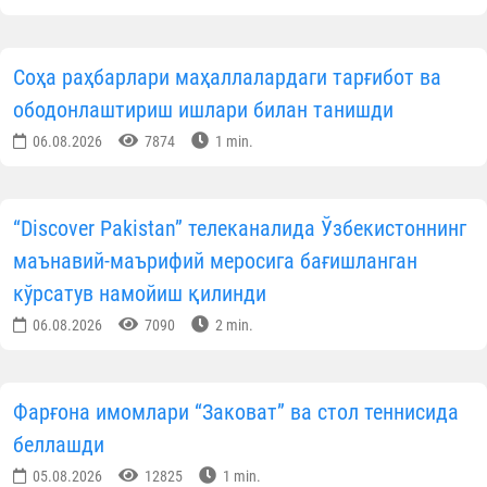
Малайзия Халқаро Ислом университети
(International Islamic University Malaysia – IIUM)
ҳузуридаги
Office of Strategic Institution
Transformation
раҳбари, профессор Шукрон бин Абд
Раҳмон ўз мактубида I Халқаро ислом
цивилизацияси форумининг халқаро аҳамиятига
алоҳида тўхталган. Унинг қайд этишича, 40 дан
ортиқ мамлакатдан олимлар, давлат арбоблари ва
халқаро ташкилотлар вакилларини бирлаштирган
мазкур анжуман ислом цивилизациясининг
тинчлик, бағрикенглик ва маърифат ғояларини
тарғиб этиш, давлатлар ўртасидаги илмий мулоқот
ва академик ҳамкорликни мустаҳкамлашда муҳим
ўрин тутди. Шунингдек, форумнинг юқори савияда
ташкил этилгани, иштирокчилар учун яратилган