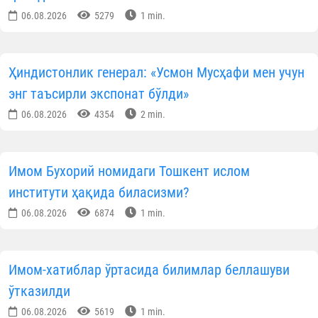
замонавий музей ечимлари орқали кенг ва
таъсирчан тарзда намоён этаётганини юқори
баҳолаган. Айниқса, Қуръон залидаги маънавий
муҳит ва ноёб мерос намуналари унда катта ҳурма
ва ҳайрат туйғуларини уйғотгани қайд этилган.
Ўзбекистондаги Ислом цивилизацияси маркази
ҳамда 2026 йил 7–11 июль кунлари Тошкент,
Самарқанд ва Термиз шаҳарларида бўлиб ўтган I
Халқаро ислом цивилизацияси форуми юксак
халқаро эътирофга сазовор бўлмоқда. Форум
якунларидан сўнг нуфузли халқаро ташкилотлар,
илмий муассасалар ва жамоат арбоблари
томонидан миннатдорлик ҳамда ҳамкорликни
ривожлантиришга оид қатор мактублар келиб
тушди.