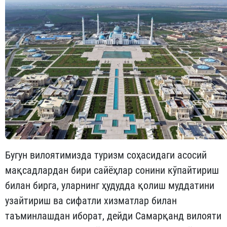
Бугун вилоятимизда туризм соҳасидаги асосий
мақсадлардан бири сайёҳлар сонини кўпайтириш
билан бирга, уларнинг ҳудудда қолиш муддатини
узайтириш ва сифатли хизматлар билан
таъминлашдан иборат, дейди Самарқанд вилояти