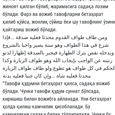
жиноят қилган бўлиб, жаримасига садақа лозим
бўлади. Фарз ва вожиб тавофларни бетаҳорат
қилиб қўйса, жонлиқ сўйиш ёки шу тавофнинг ўзин
қайтариш вожиб бўлади.
ومن طاف طواف القدوم محدثا فعليه صدقة ...فإذا
شرع في هذا الطواف وهو سنة يصير واجبا بالشروع
ويدخله نقص بترك الطهارة فيجبر بالصدقة إظهارا لدنو
رتبته عن الواجب بإيجاب الله وهو طواف الزيارة وكذا
لحكم في كل طواف هو تطوع ولو طاف طواف الزيارة
محدثا فعليه شاة ...وإن كان جنبا فعليه بدنة
“Тавофи қудумни бетаҳорат қилса, садақа вожиб
бўлади. Чунки тавофи қудум суннат бўлсада,
киришиш билан вожибга айланади. Уни бетаҳорат
ҳолда қилиш камчилик ҳисобланади. Бу
камчиликни садақа билан тўлдирилади. Чунки бу