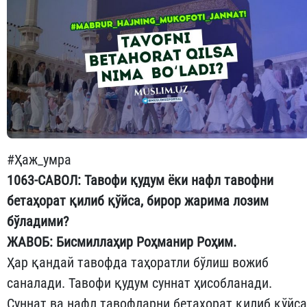
#Ҳаж_умра
1063-CАВОЛ: Тавофи қудум ёки нафл тавофни
бетаҳорат қилиб қўйса, бирор жарима лозим
бўладими?
ЖАВОБ: Бисмиллаҳир Роҳманир Роҳим.
Ҳар қандай тавофда таҳоратли бўлиш вожиб
саналади. Тавофи қудум суннат ҳисобланади.
Суннат ва нафл тавофларни бетаҳорат қилиб қўйса