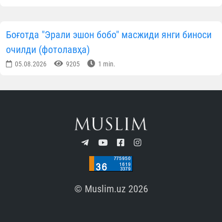
шароитлар ҳамда Ўзбекистоннинг бой илмий ва
маънавий мероси халқаро жамоатчиликка муноси
тарзда намоён этилгани эътироф этилди.
Россиянинг
“Россия – Ислом дунёси” стратегик
қараш гуруҳи
томонидан юборилган икки алоҳида
мактубда ҳам Форум ва Марказ фаолиятига юксак
баҳо берилди. Хусусан, мазкур мактубларда
Ўзбекистондаги Ислом цивилизацияси марказинин
очилиши XXI аср ислом оламидаги энг йирик
гуманитар ва маданий-маърифий лойиҳалардан
бири сифатида баҳоланиб, Ўзбекистон Президенти
Шавкат Мирзиёевнинг ушбу ташаббусни амалга
оширишдаги етакчи ўрни ва Марказни илм-фан,
тинчлик, маърифат, гуманизм ҳамда бунёдкорлик
маскани сифатида шакллантиришга қаратилган