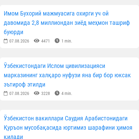
бораётганидан далолат бермоқда.
Хусусан, Малайзия Қироличаси Ража Зарит София
Зоти Олиялари Ўзбекистондаги Ислом
цивилизацияси маркази директори Фирдавс
Абдухолиқов номига йўллаган миннатдорлик
мактубида Ўзбекистонга амалга оширган расмий
ташрифи давомида кўрсатилган юксак
меҳмондўстлик ва самимий қабул учун чуқур
миннатдорлик билдирган. Шунингдек, Қиролича
Ўзбекистондаги Ислом цивилизацияси марказига
ташриф унда унутилмас таассурот қолдирганини
таъкидлаб, Марказ экспозициялари Марказий
Осиёнинг бой тарихи, маданий мероси ҳамда Исло
цивилизацияси тараққиётига беқиёс ҳисса қўшган
буюк алломаларнинг илмий-маънавий меросини