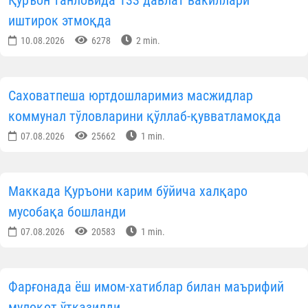
иштирок этмоқда
10.08.2026
6278
2 min.
Саховатпеша юртдошларимиз масжидлар
коммунал тўловларини қўллаб-қувватламоқда
07.08.2026
25662
1 min.
Маккада Қуръони карим бўйича халқаро
мусобақа бошланди
07.08.2026
20583
1 min.
Фарғонада ёш имом-хатиблар билан маърифий
мулоқот ўтказилди