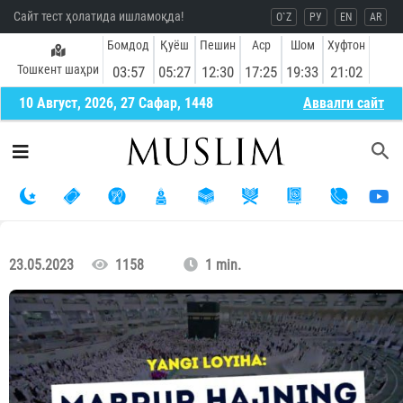
Сайт тест ҳолатида ишламоқда!
O`Z
РУ
EN
AR
Бомдод
Қуёш
Пешин
Аср
Шом
Хуфтон
Тошкент шаҳри
03:57
05:27
12:30
17:25
19:33
21:02
10 Август, 2026, 27 Сафар, 1448
Aввалги сайт
23.05.2023
1158
1 min.