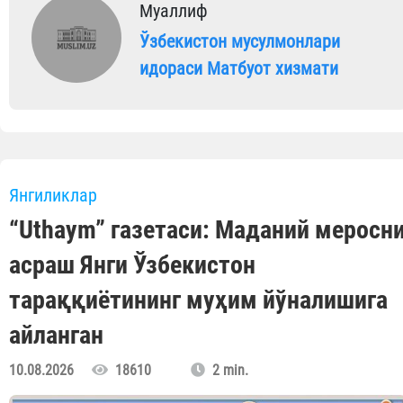
Муаллиф
Ўзбекистон мусулмонлари
идораси Матбуот хизмати
Янгиликлар
“Uthaym” газетаси: Маданий меросн
асраш Янги Ўзбекистон
тараққиётининг муҳим йўналишига
айланган
10.08.2026
18610
2 min.