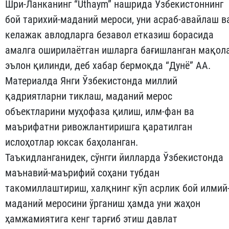
Шри-Ланканинг “Uthaym” нашрида Ўзбекистоннинг
бой тарихий-маданий мероси, уни асраб-авайлаш в
келажак авлодларга безавол етказиш борасида
амалга оширилаётган ишларга бағишланган мақол
эълон қилинди, деб хабар бермоқда “Дунё” АА.
Материалда Янги Ўзбекистонда миллий
қадриятларни тиклаш, маданий мерос
объектларини муҳофаза қилиш, илм-фан ва
маърифатни ривожлантиришга қаратилган
ислоҳотлар юксак баҳоланган.
Таъкидланганидек, сўнгги йилларда Ўзбекистонда
маънавий-маърифий соҳани тубдан
такомиллаштириш, халқнинг кўп асрлик бой илмий
маданий меросини ўрганиш ҳамда уни жаҳон
ҳамжамиятига кенг тарғиб этиш давлат