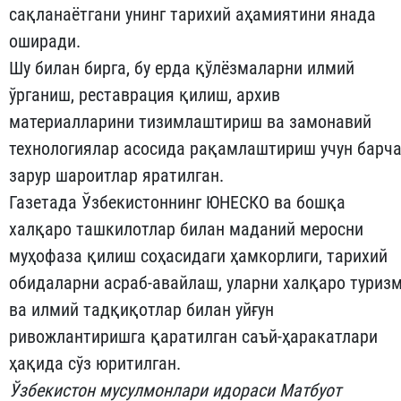
сақланаётгани унинг тарихий аҳамиятини янада
оширади.
Шу билан бирга, бу ерда қўлёзмаларни илмий
ўрганиш, реставрация қилиш, архив
материалларини тизимлаштириш ва замонавий
технологиялар асосида рақамлаштириш учун барч
зарур шароитлар яратилган.
Газетада Ўзбекистоннинг ЮНЕСКО ва бошқа
халқаро ташкилотлар билан маданий меросни
муҳофаза қилиш соҳасидаги ҳамкорлиги, тарихий
обидаларни асраб-авайлаш, уларни халқаро туриз
ва илмий тадқиқотлар билан уйғун
ривожлантиришга қаратилган саъй-ҳаракатлари
ҳақида сўз юритилган.
Ўзбекистон мусулмонлари идораси Матбуот