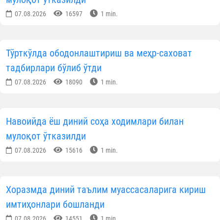
07.08.2026
16597
1 min.
Тўрткўлда ободонлаштириш ва меҳр-саховат
тадбирлари бўлиб ўтди
07.08.2026
18090
1 min.
Навоийда ёш диний соҳа ходимлари билан
мулоқот ўтказилди
07.08.2026
15616
1 min.
Хоразмда диний таълим муассасаларига кириш
имтиҳонлари бошланди
07.08.2026
14551
1 min.