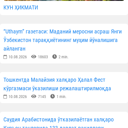
КУН ҲИКМАТИ
“Uthaym” газетаси: Маданий меросни асраш Янги
Ўзбекистон тараққиётининг муҳим йўналишига
айланган
10.08.2026
18603
2 min.
Тошкентда Малайзия халқаро Ҳалал Фест
кўргазмаси ўказилиши режалаштирилмоқда
10.08.2026
7145
1 min.
Саудия Арабистонида ўтказилаётган халқаро
Қуръон танловида 133 давлат вакиллари