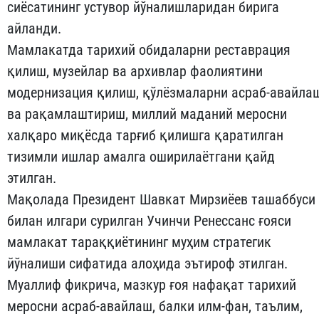
сиёсатининг устувор йўналишларидан бирига
айланди.
Мамлакатда тарихий обидаларни реставрация
қилиш, музейлар ва архивлар фаолиятини
модернизация қилиш, қўлёзмаларни асраб-авайла
ва рақамлаштириш, миллий маданий меросни
халқаро миқёсда тарғиб қилишга қаратилган
тизимли ишлар амалга оширилаётгани қайд
этилган.
Мақолада Президент Шавкат Мирзиёев ташаббуси
билан илгари сурилган Учинчи Ренессанс ғояси
мамлакат тараққиётининг муҳим стратегик
йўналиши сифатида алоҳида эътироф этилган.
Муаллиф фикрича, мазкур ғоя нафақат тарихий
меросни асраб-авайлаш, балки илм-фан, таълим,