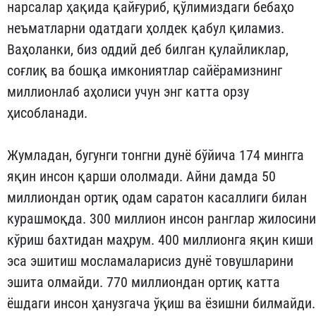
нарсалар ҳақида қайғуриб, қўлимиздаги бебаҳо
неъматларни одатдаги ҳолдек қабул қиламиз.
Ваҳоланки, биз оддий деб билган қулайликлар,
соғлиқ ва бошқа имкониятлар сайёрамизнинг
миллионлаб аҳолиси учун энг катта орзу
ҳисобланади.
Жумладан, бугунги тонгни дунё бўйича 174 мингга
яқин инсон қарши ололмади. Айни дамда 50
миллиондан ортиқ одам саратон касаллиги билан
курашмоқда. 300 миллион инсон ранглар жилосини
кўриш бахтидан маҳрум. 400 миллионга яқин киши
эса эшитиш мосламаларисиз дунё товушларини
эшита олмайди. 770 миллиондан ортиқ катта
ёшдаги инсон ҳанузгача ўқиш ва ёзишни билмайди.