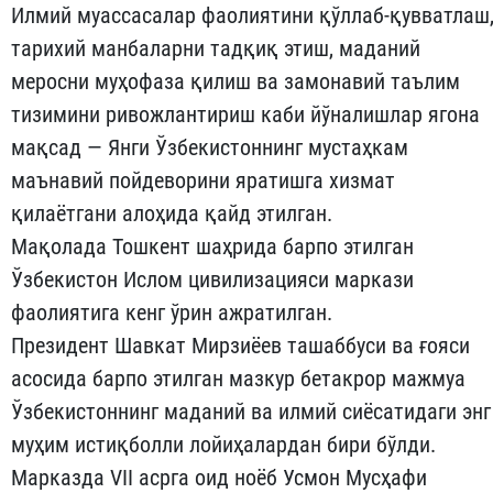
Илмий муассасалар фаолиятини қўллаб-қувватлаш
тарихий манбаларни тадқиқ этиш, маданий
меросни муҳофаза қилиш ва замонавий таълим
тизимини ривожлантириш каби йўналишлар ягона
мақсад — Янги Ўзбекистоннинг мустаҳкам
маънавий пойдеворини яратишга хизмат
қилаётгани алоҳида қайд этилган.
Мақолада Тошкент шаҳрида барпо этилган
Ўзбекистон Ислом цивилизацияси маркази
фаолиятига кенг ўрин ажратилган.
Президент Шавкат Мирзиёев ташаббуси ва ғояси
асосида барпо этилган мазкур бетакрор мажмуа
Ўзбекистоннинг маданий ва илмий сиёсатидаги энг
муҳим истиқболли лойиҳалардан бири бўлди.
Марказда VII асрга оид ноёб Усмон Мусҳафи