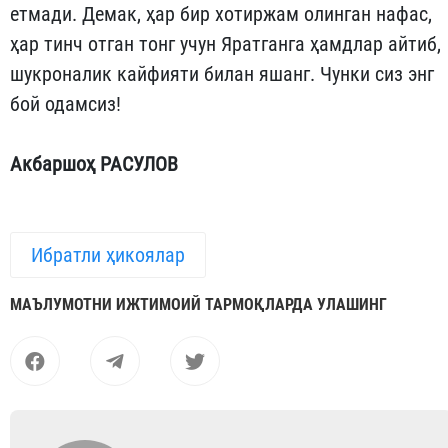
етмади. Демак, ҳар бир хотиржам олинган нафас,
ҳар тинч отган тонг учун Яратганга ҳамдлар айтиб,
шукроналик кайфияти билан яшанг. Чунки сиз энг
бой одамсиз!
Акбаршоҳ РАСУЛОВ
Ибратли ҳикоялар
МАЪЛУМОТНИ ИЖТИМОИЙ ТАРМОҚЛАРДА УЛАШИНГ