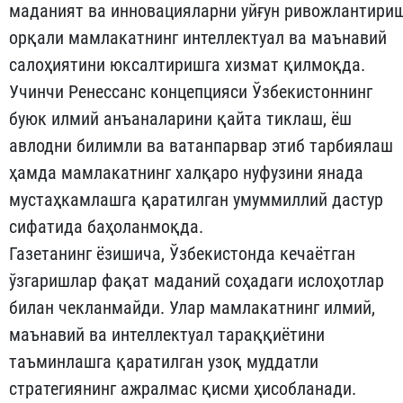
маданият ва инновацияларни уйғун ривожлантири
орқали мамлакатнинг интеллектуал ва маънавий
салоҳиятини юксалтиришга хизмат қилмоқда.
Учинчи Ренессанс концепцияси Ўзбекистоннинг
буюк илмий анъаналарини қайта тиклаш, ёш
авлодни билимли ва ватанпарвар этиб тарбиялаш
ҳамда мамлакатнинг халқаро нуфузини янада
мустаҳкамлашга қаратилган умуммиллий дастур
сифатида баҳоланмоқда.
Газетанинг ёзишича, Ўзбекистонда кечаётган
ўзгаришлар фақат маданий соҳадаги ислоҳотлар
билан чекланмайди. Улар мамлакатнинг илмий,
маънавий ва интеллектуал тараққиётини
таъминлашга қаратилган узоқ муддатли
стратегиянинг ажралмас қисми ҳисобланади.