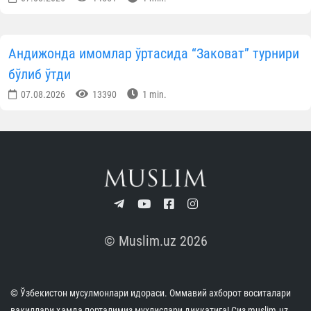
Андижонда имомлар ўртасида “Заковат” турнири
бўлиб ўтди
07.08.2026
13390
1 min.
© Muslim.uz 2026
© Ўзбекистон мусулмонлари идораси. Оммавий ахборот воситалари
вакиллари ҳамда порталимиз мухлислари диққатига! Сиз muslim.uz