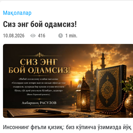
Мақолалар
Сиз энг бой одамсиз!
10.08.2026
416
1 min.
Инсоннинг феъли қизиқ: биз кўпинча ўзимизда йўқ