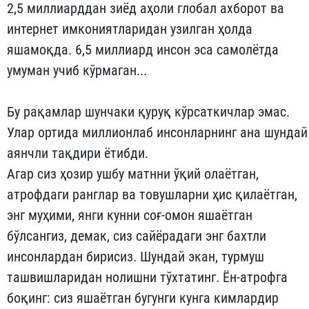
2,5 миллиарддан зиёд аҳоли глобал ахборот ва
интернет имкониятларидан узилган ҳолда
яшамоқда. 6,5 миллиард инсон эса самолётда
умуман учиб кўрмаган...
Бу рақамлар шунчаки қуруқ кўрсаткичлар эмас.
Улар ортида миллионлаб инсонларнинг ана шундай
аянчли тақдири ётибди.
Агар сиз ҳозир ушбу матнни ўқий олаётган,
атрофдаги ранглар ва товушларни ҳис қилаётган,
энг муҳими, янги кунни соғ-омон яшаётган
бўлсангиз, демак, сиз сайёрадаги энг бахтли
инсонлардан бирисиз. Шундай экан, турмуш
ташвишларидан нолишни тўхтатинг. Ён-атрофга
боқинг: сиз яшаётган бугунги кунга кимлардир