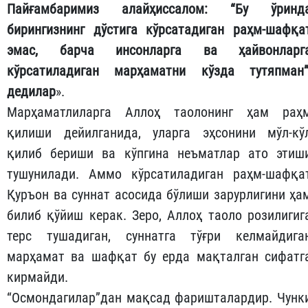
Пайғамбаримиз алайҳиссалом: “Бу ўринд
бирингизнинг дўстига кўрсатадиган раҳм-шафқа
эмас, барча инсонларга ва ҳайвонларг
кўрсатиладиган марҳаматни кўзда тутяпман”
де
ди
лар
».
Марҳаматлиларга Аллоҳ таолонинг ҳам раҳ
қилиши дейилганида, уларга эҳсонини мўл-кў
қилиб бериши ва кўпгина неъматлар ато этиш
тушунилади. Аммо кўрсатиладиган раҳм-шафқа
Қуръон ва суннат асосида бўлиши зарурлигини ҳа
билиб қўйиш керак. Зеро, Аллоҳ таоло розилигиг
терс тушадиган, суннатга тўғри келмайдига
марҳамат ва шафқат бу ерда мақталган сифатг
кирмайди.
“Осмондагилар”дан мақсад фаришталардир. Чунк