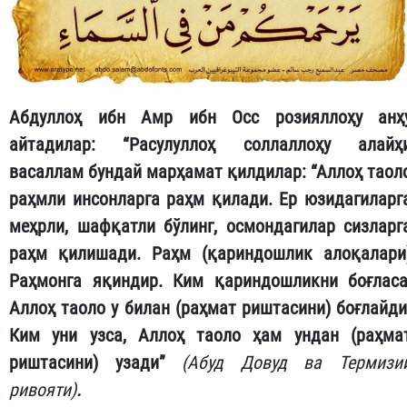
Абдуллоҳ ибн Амр ибн Осс рози
я
ллоҳу анҳ
айтадилар:
“
Расулуллоҳ соллаллоҳу алайҳ
васаллам бундай марҳамат қилдилар: “Аллоҳ таол
раҳмли инсонларга раҳм қилади. Ер юзидагиларг
меҳрли, шафқатли бўлинг, осмондагилар сизларг
раҳм қилишади. Раҳм (қариндошлик алоқалари
Раҳмонга яқиндир. Ким қариндошликни боғласа
Аллоҳ таоло у билан (раҳмат риштасини) боғлайди
Ким уни узса, Аллоҳ таоло ҳам ундан (раҳма
риштасини) узади”
(Абуд Довуд ва Термизи
ривояти)
.