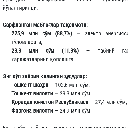
йўналтирилди.
Сарфланган маблағлар тақсимоти:
225,9 млн сўм (88,7%)
— электр энергияс
тўловларига;
28,8 млн сўм (11,3%)
— табиий га
харажатларини қоплашга.
Энг кўп хайрия қилинган ҳудудлар:
Тошкент шаҳри
— 103,6 млн сўм;
Тошкент вилояти
— 29,3 млн сўм;
Қорақалпоғистон Республикаси
— 27,4 млн сўм;
Фарғона вилояти
— 24,9 млн сўм.
Бу каби хайрли эҳсонлар масжидларимизнин