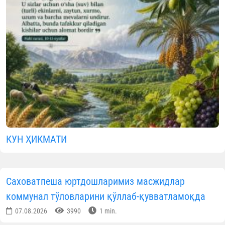
КУН ҲИКМАТИ
Саховатпеша юртдошларимиз масжидлар
коммунал тўловларини қўллаб-қувватламоқда
07.08.2026
3990
1 min.