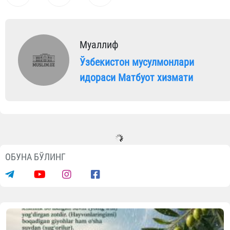
Муаллиф
Ўзбекистон мусулмонлари
идораси Матбуот хизмати
ОБУНА БЎЛИНГ