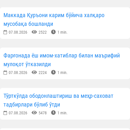
Маккада Қуръони карим бўйича халқаро
мусобақа бошланди
07.08.2026
2522
1 min.
Фарғонада ёш имом-хатиблар билан маърифий
мулоқот ўтказилди
07.08.2026
2224
1 min.
Тўрткўлда ободонлаштириш ва меҳр-саховат
тадбирлари бўлиб ўтди
07.08.2026
5478
1 min.