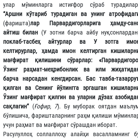
улар мўминларга истиғфор сўраб турадилар
“Аршни кўтариб турадиган ва унинг атрофидаг
(фаришта)
лар
Парвардигорларига ҳамду-сан
айтиш билан
(У зотни барча айбу нуқсонлардан
поклаб-тасбеҳ айтурлар ва У зотга имо
келтирурлар, ҳамда имон келтирган кишиларн
мағфират қилишини сўрарлар: «Парвардигоро
Ўзинг раҳмат-меҳрибонлик ва илм жиҳатида
барча нарсадан кенгдирсан. Бас тавба-тазарру
қилган ва Сенинг йўлингга эргашган кишиларн
Ўзинг мағфират қилгин ва уларни дўзах азобида
сақлагин”
(
Ғофир, 7
). Бу муборак оятдан маълу
бўлишича, фаришталарнинг раҳм қилиши мўминла
учун раҳмат ва мағфират сўрашдан иборат.
Расулуллоҳ соллаллоҳу алайҳи васалламнинг б