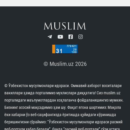
© Muslim.uz 2026
© Ўзбекистон мусулмонлари идораси. Оммавий ахборот воситалари
вакиллари ҳамда порталимиз мухлислари диққатига! Сиз muslim.uz
порталидаги маълумотлардан хоҳлаганча фойдаланишингиз мумкин.
Бизнинг асосий мақсадимиз ҳам шу. Фақат ягона шартимиз: Мақола
ёки хабарни ўз веб-саҳифангизда ёритишда қуйидаги кўринишда
беришингизни сўраймиз: “Ўзбекистон мусулмонлари идораси расмий
веб-портали хабар беради”, бунда “расмий веб-портали” сўзи устига