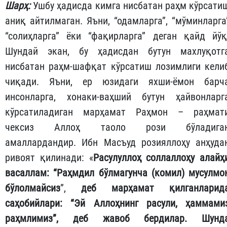
Шарҳ:
Ушбу ҳадисда кимга нисбатан раҳм кўрсати
аниқ айтилмаган. Яъни, “одамларга”, “мўминларга
“солиҳларга” ёки “фақирларга” деган қайд йўқ
Шундай экан, бу ҳадисдан бутун махлуқотг
нисбатан раҳм-шафқат кўрсатиш лозимлиги кели
чиқади. Яъни, ер юзидаги яхши-ёмон барч
инсонларга, хонаки-ваҳший бутун ҳайвонларг
кўрсатиладиган марҳамат Раҳмон – раҳмат
чексиз Аллоҳ таоло рози бўладига
амаллардандир. Ибн Масъуд розияллоҳу анҳуда
ривоят қилинади: «
Расулуллоҳ соллаллоҳу алайҳ
васаллам: “Раҳмдил бўлмагунча (комил) мусулмо
бўлолмайсиз
”,
деб марҳамат қилганла
рид
с
аҳобийлари: “Эй Аллоҳнинг расули, ҳаммами
раҳмлимиз”, деб жавоб бердилар. Шунд