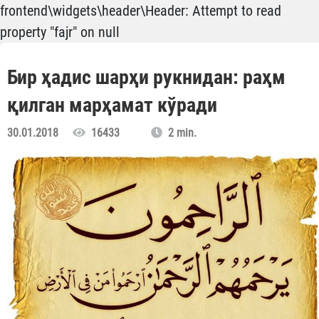
frontend\widgets\header\Header: Attempt to read
property "fajr" on null
Бир ҳадис шарҳи рукнидан: раҳм
қилган марҳамат кўради
30.01.2018
16433
2 min.