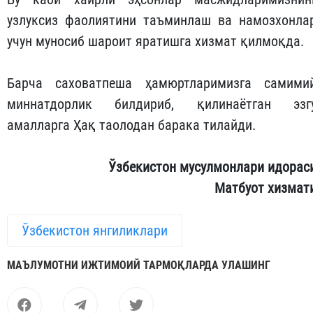
узлуксиз фаолиятини таъминлаш ва намозхонла
учун муносиб шароит яратишга хизмат қилмоқда.
Барча саховатпеша ҳамюртларимизга самими
миннатдорлик билдириб, қилинаётган эзг
амалларга Ҳақ таолодан барака тилайди.
Ўзбекистон мусулмонлари идорас
Матбуот хизмат
Ўзбекистон янгиликлари
МАЪЛУМОТНИ ИЖТИМОИЙ ТАРМОҚЛАРДА УЛАШИНГ