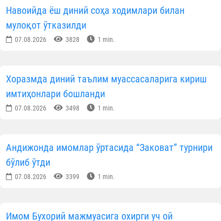
Навоийда ёш диний соҳа ходимлари билан
мулоқот ўтказилди
07.08.2026
3828
1 min.
Хоразмда диний таълим муассасаларига кириш
имтиҳонлари бошланди
07.08.2026
3498
1 min.
Андижонда имомлар ўртасида “Заковат” турнири
бўлиб ўтди
07.08.2026
3399
1 min.
Имом Бухорий мажмуасига охирги уч ой