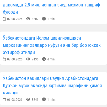
давомида 2,8 миллиондан зиёд меҳмон ташриф
буюрди
07.08.2026
8202
1 min.
Ўзбекистондаги Ислом цивилизацияси
марказининг халқаро нуфузи яна бир бор юксак
эътироф этилди
07.08.2026
7436
4 min.
Ўзбекистон вакиллари Саудия Арабистонидаги
Қуръон мусобақасида юртимиз шарафини ҳимоя
қилади
06.08.2026
8241
1 min.