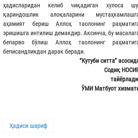
ҳадисларидан келиб чиқадиган хулоса шу
қариндошлик алоқаларини мустаҳкамлашг
аҳамият бериш Аллоҳ таолонинг раҳматиг
эришишга интилиш демакдир. Аксинча, бу масалаг
бепарво бўлиш Аллоҳ таолонинг раҳматиг
беписандликдан дарак беради.
“Кутуби ситта” асосид
Содиқ НОСИ
тайёрлади
ЎМИ Матбуот хизмат
Ҳадиси шариф