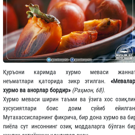
Қуръони каримда хурмо меваси жанна
неъматлари қаторида зикр этилган.
«Мевалар
хурмо ва анорлар бордир»
(Раҳмон, 68).
Хурмо меваси ширин таъми ва ўзига хос озиқли
хусусиятлари боис доим суйиб ейилган
Мутахассисларнинг фикрича, бир дона хурмо ва би
пиёла сут инсоннинг озиқ моддаларга бўлган би