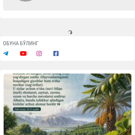
Видеолар
Фарғонада 35 нафар болажонга хатн
тўйи ўтказилди
07.08.2026
5392
1 min.
www.vaqf.uz
Видеолавҳалар
МАЪЛУМОТНИ ИЖТИМОИЙ ТАРМОҚЛАРДА УЛАШИНГ