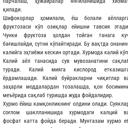
парчалаш, ҳужайралар янгиланишида хизма
қилади.
Шифокорлар ҳомилали, ёш болали аёлларг
фруктозаси кўп озиқлар ейишни тавсия этади
Чунки фруктоза ҳолдан тойган танага ку
бағишлайди, сутни кўпайтиради. Бу вақтда онанин
калийга эҳтиёжи кескин ортади. Хурмода калий кўп
Калий аёл танасида сув мувозанатини сақла
туради. Калий мияга кислород етказишг
ёрдамлашади. Калий буйракларни чиқитлар в
заҳарли моддалардан тозалашда, қон босимин
меъёрида сақлаб туришда жуда фойдалидир.
Хурмо ёйиш камқонликнинг олдини олади. Суякла
соғлом шаклланишида хурмодаги калций в
фосфат катта фойда беради. Мунтазам хурмо е