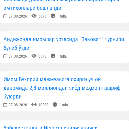
07.08.2026
10610
1 min.
Маккада Қуръони карим бўйича халқаро
мусобақа бошланди
07.08.2026
6879
1 min.
Фарғонада ёш имом-хатиблар билан маърифий
мулоқот ўтказилди
07.08.2026
5473
1 min.
Тўрткўлда ободонлаштириш ва меҳр-саховат
тадбирлари бўлиб ўтди
07.08.2026
8472
1 min.