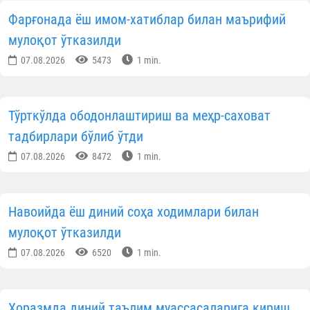
КУН ҲИКМАТИ
Саховатпеша юртдошларимиз масжидлар
коммунал тўловларини қўллаб-қувватламоқда