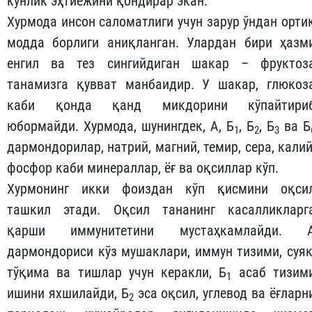
кунлик эҳтиёжини қондирар экан.
Хурмода инсон саломатлиги учун зарур ўндан орти
модда борлиги аниқланган. Улардан бири ҳазм
енгил ва тез сингийдиган шакар – фруктоз
танамизга қувват манбаидир. У шакар, глюкоз
каби қонда қанд микдорини кўпайтири
юбормайди. Хурмода, шунингдек, А, Б
, Б
, Б
ва Б
1
2
3
дармондорилар, натрий, магний, темир, сера, калий
фосфор каби минераллар, ёғ ва оқсиллар кўп.
Хурмонинг икки фоиздан кўп қисмини оқси
ташкил этади. Оқсил тананинг касалликларг
қарши иммунитетини мустаҳкамлайди. 
дармондориси кўз мушаклари, иммун тизими, суяк
тўқима ва тишлар учун керакли, Б
асаб тизим
1
ишини яхшилайди, Б
эса оқсил, углевод ва ёғларн
2