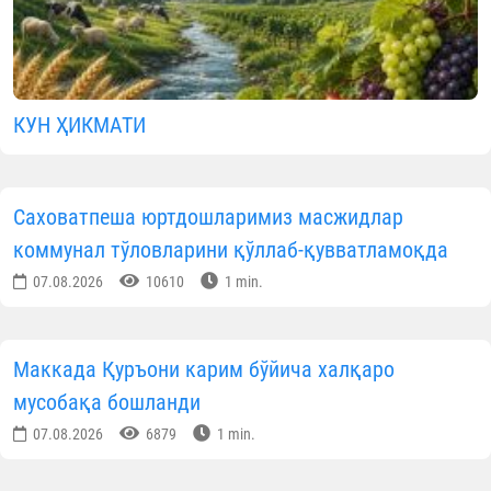
Муаллиф
Ўзбекистон мусулмонлари идораси
Матбуот хизмати
ОБУНА БЎЛИНГ