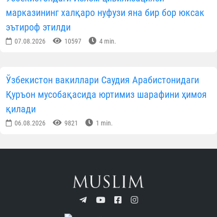
Навоийда ёш диний соҳа ходимлари билан
мулоқот ўтказилди
07.08.2026
6520
1 min.
Хоразмда диний таълим муассасаларига кириш
имтиҳонлари бошланди
07.08.2026
5895
1 min.
Андижонда имомлар ўртасида “Заковат” турнири
бўлиб ўтди
07.08.2026
5576
1 min.