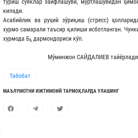
туриш суяклар заифлашуви, мўртлашувидан ҳимо
килади.
Асабийлик ва руҳий зўриқиш (стресс) ҳолларид
хурмо самарали таъсир қилиши исботланган. Чунк
хурмода Б
дармондориси кўп.
6
Мўминжон САЙДАЛИЕВ тайёрлади
Табобат
МАЪЛУМОТНИ ИЖТИМОИЙ ТАРМОҚЛАРДА УЛАШИНГ