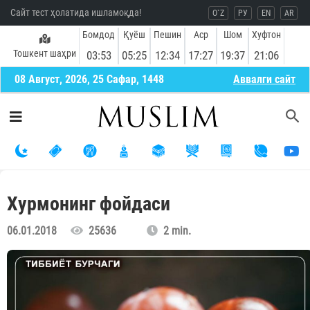
Сайт тест ҳолатида ишламоқда!
O`Z
РУ
EN
AR
Бомдод
Қуёш
Пешин
Аср
Шом
Хуфтон
Тошкент шаҳри
03:53
05:25
12:34
17:27
19:37
21:06
08 Август, 2026, 25 Сафар, 1448
Aввалги сайт
Хурмонинг фойдаси
06.01.2018
25636
2 min.