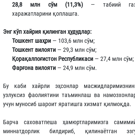
28,8 млн сўм (11,3%)
— табиий га
харажатларини қоплашга.
Энг кўп хайрия қилинган ҳудудлар:
Тошкент шаҳри
— 103,6 млн сўм;
Тошкент вилояти
— 29,3 млн сўм;
Қорақалпоғистон Республикаси
— 27,4 млн сўм;
Фарғона вилояти
— 24,9 млн сўм.
Бу каби хайрли эҳсонлар масжидларимизнин
узлуксиз фаолиятини таъминлаш ва намозхонла
учун муносиб шароит яратишга хизмат қилмоқда.
Барча саховатпеша ҳамюртларимизга самими
миннатдорлик билдириб, қилинаётган эзг