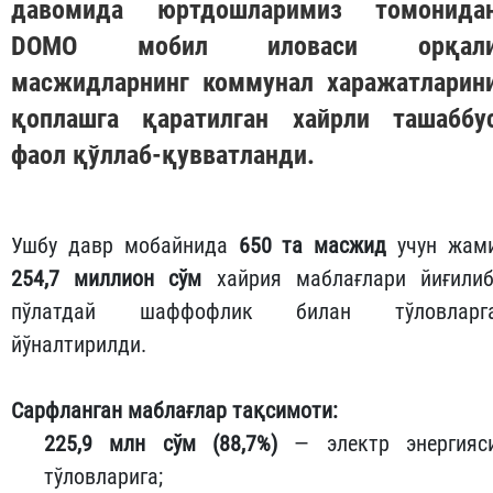
давомида юртдошларимиз томонида
DOMO
мобил иловаси орқал
масжидларнинг коммунал харажатларин
қоплашга қаратилган хайрли ташаббу
фаол қўллаб-қувватланди.
Ушбу давр мобайнида
650 та масжид
учун жам
254,7 миллион сўм
хайрия маблағлари йиғилиб
пўлатдай шаффофлик билан тўловларг
йўналтирилди.
Сарфланган маблағлар тақсимоти:
225,9 млн сўм (88,7%)
— электр энергияс
тўловларига;