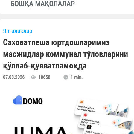
БОШҚА МАҚОЛАЛАР
Янгиликлар
Саховатпеша юртдошларимиз
масжидлар коммунал тўловларини
қўллаб-қувватламоқда
07.08.2026
10658
1 min.