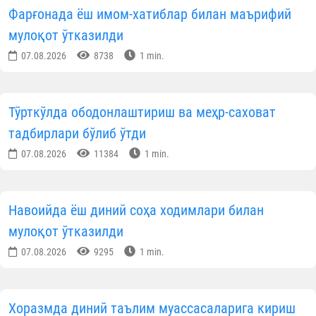
Фарғонада ёш имом-хатиблар билан маърифий
мулоқот ўтказилди
07.08.2026
8738
1 min.
Тўрткўлда ободонлаштириш ва меҳр-саховат
тадбирлари бўлиб ўтди
07.08.2026
11384
1 min.
Навоийда ёш диний соҳа ходимлари билан
мулоқот ўтказилди
07.08.2026
9295
1 min.
Хоразмда диний таълим муассасаларига кириш