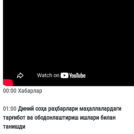
00:00 Хабарлар
01:00
Диний соҳа раҳбарлари маҳаллалардаги
тарғибот ва ободонлаштириш ишлари билан
танишди