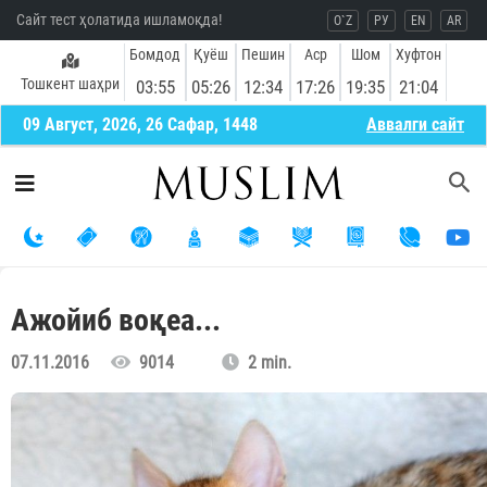
Сайт тест ҳолатида ишламоқда!
O`Z
РУ
EN
AR
Бомдод
Қуёш
Пешин
Аср
Шом
Хуфтон
Тошкент шаҳри
03:55
05:26
12:34
17:26
19:35
21:04
09 Август, 2026, 26 Сафар, 1448
Aввалги сайт
Ажойиб воқеа...
07.11.2016
9014
2 min.