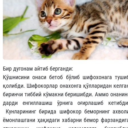
Бир дугонам айтиб берганди:
Қўшнисини онаси бетоб бўлиб шифохонага туши
қолибди. Шифокорлар онахонга қўлларидан келга
биринчи тиббий кўмакни беришибди. Аммо онанин
дарди енгиллашиш ўрнига оғирлашиб кетибди
Кунларининг бирида шифокор беморнинг ахвол
ёмонлашгани ҳақидаги хабарни бемор фарзандиг