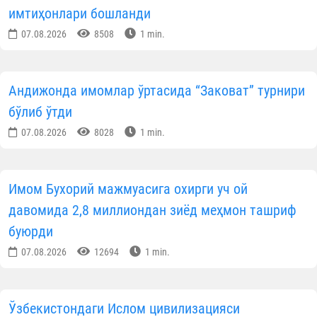
имтиҳонлари бошланди
07.08.2026
8508
1 min.
Андижонда имомлар ўртасида “Заковат” турнири
бўлиб ўтди
07.08.2026
8028
1 min.
Имом Бухорий мажмуасига охирги уч ой
давомида 2,8 миллиондан зиёд меҳмон ташриф
буюрди
07.08.2026
12694
1 min.
Ўзбекистондаги Ислом цивилизацияси