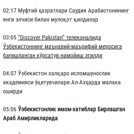
02:17 Муфтий ҳазратлари Саудия Арабистонининг
янги элчиси билан мулоқот қилдилар
03:05
“Discover Pakistan” телеканалида
Ўзбекистоннинг маънавий-маърифий меросига
бағишланган кўрсатув намойиш этилди
04:07 Ўзбекистон халқаро исломшунослик
академияси ўқитувчилари Ал-Азҳарда малака
оширди
05:06
Ўзбекистонлик имом-хатиблар Бирлашган
Араб Амирликларида