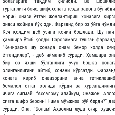
болаларига тақдим қилибди. Ва шошили
турганлиги боис, шифохонага тезда равона бўлибди
Бориб онаси ётган жонлантириш хонасига кирс
онаси жойида йўқ эди. Фарзанд бир оз ўйга чўмди
Кеч қолдим деб ўзини койий бошлади. Шу пай
ҳамшира ўтиб қолди. Саросимага тушган фарзанд
“Кечирасиз шу хонада онам бемор холда оғи
ётгандилар”, - деб ийманиб сўради. Ҳамшира он
бир оз яхши бўлганлиги учун бошқа хонаг
олинганлигини айтиб, хонани кўрсатди. Фарзан
хонага кириб онаизорини анча тетиклашиб
бемалол ётган холида кўрди ва хурсандчилиг
ичига сиғмай: “Ассалому алайкум, Онажон! Алло
сизга шифо берсин! Нима мўъжиза рўй берди?” де
сўради. Она: “Болам! Аҳволим жуда оғир, ҳушси