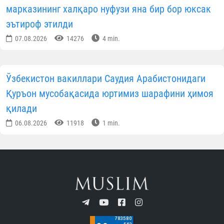
марказининг халқаро нуфузи яна бир бор юксак
эътироф этилди
07.08.2026
14276
4 min.
Ўзбекистон вакиллари Саудия Арабистонидаги
Қуръон мусобақасида юртимиз шарафини ҳимоя
қилади
06.08.2026
11918
1 min.