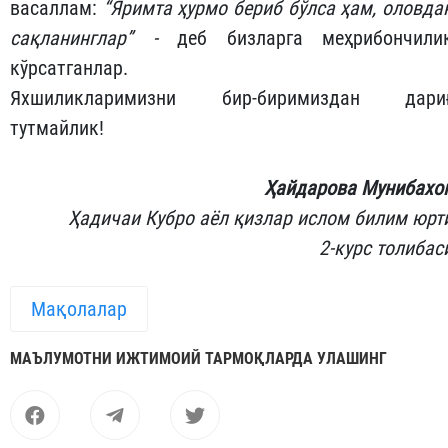
васаллам:
“Яримта ҳурмо бериб бўлса ҳам, оловда
сақланинглар” -
деб бизларга меҳрибончили
кўрсатганлар.
Яхшиликларимизни бир-биримиздан дари
тутмайлик!
Ҳайдарова Мунибахо
Ҳадичаи Кубро аёл қизлар ислом билим юрт
2-курс толибас
Мақолалар
МАЪЛУМОТНИ ИЖТИМОИЙ ТАРМОҚЛАРДА УЛАШИНГ