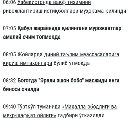
06:06
Ўзбекистонда вақф тизимини
ривожлантириш истиқболлари муҳокама қилинди
07:05
Қабул жараёнида қилингани мурожаатлар
амалий ечим топмоқда
08:05 Жойларда
диний таълим муассасаларига
кириш имтиҳонлари
бўлиб ўтмоқда
08:32
Боғотда "Эрали эшон бобо" масжиди янги
биноси очилди
09:40 Тўрткўл туманида
«Маҳалла ободлиги ва
меҳр-шафқат ойлиги»
тадбири ўтказилди