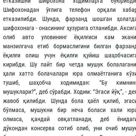
етказишни шифохона ходимларга буюрибди
Шифохонадан ўғлига телефон орқали хаба
етказилибди. Шунда, фарзанд шошган ҳолатд
шифохонага - онасининг ҳузурига отланибди. Аксиг
олиб авто уловининг ёқилғиси кам экани
манзилгача етиб бормаслигини билган фарзан
ёқилғи олиш учун ёқилғи қуйиш шаҳобчасиг
кирибди. Шу пайт бир четда мушук болалагани
ҳали хатто болачалари юра олмаётганига кўз
тушиб, шаҳобча ходимидан: “Бу кимнин
мушуклари?”, деб сўрабди. Ходим: “Эгаси йўқ”, - де
жавоб қилибди. Шунда бола ҳаёл қилиб, эгас
бўлмаса, мушукни бир неча боласи хали юр
олмаса, қандай овқатланади, деб ёнидаг
дўкондан консерва сотиб олиб, уни очиб мушу