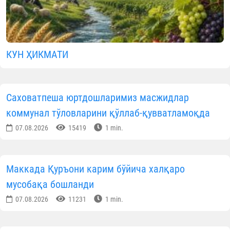
КУН ҲИКМАТИ
Саховатпеша юртдошларимиз масжидлар
коммунал тўловларини қўллаб-қувватламоқда
07.08.2026
15419
1 min.
Маккада Қуръони карим бўйича халқаро
мусобақа бошланди
07.08.2026
11231
1 min.