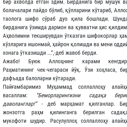
бир ахволда ётган эдим. Бирданига бир мушук в
болачалари пайдо бўлиб, қўлларини кўтариб, Алло
таолога шифо сўраб дуо қила бошлади. Шунд
бирданига ўзимда дармон ва қувватни ҳис қилдим
Аҳволимни текширувдан ўтказган шифокорлар ҳа
кўзларига ишонмай, ҳайрон қолишди ва мени одди
хонага ўтказишди ...”,-деб жавоб берди.
Ажабо! Буюк Аллоҳнинг карами кенгдир
Раҳматининг чек-чегараси йўқ. Ўзи хоҳласа, би
дафъада балоларни кўтаради.
Пайғамбаримиз Муҳаммад соллаллоҳу алайҳ
васаллам:
“Беморларингизни садақа бери
даволанглар!”
- деб марҳамат қилганлар. Би
жонзотга раҳм қилинганга берилган садақ
мукофоти шудир. Расулуллоҳ соллаллоҳу алайҳ