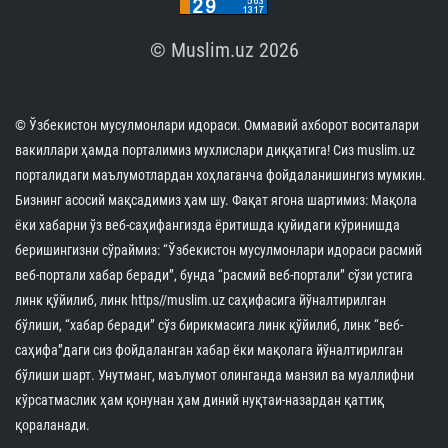
© Muslim.uz 2026
© Ўзбекистон мусулмонлари идораси. Оммавий ахборот воситалари
вакиллари ҳамда порталимиз мухлислари диққатига! Сиз muslim.uz
порталидаги маълумотлардан хоҳлаганча фойдаланишингиз мумкин.
Бизнинг асосий мақсадимиз ҳам шу. Фақат ягона шартимиз: Мақола
ёки хабарни ўз веб-саҳифангизда ёритишда қуйидаги кўринишда
беришингизни сўраймиз: “Ўзбекистон мусулмонлари идораси расмий
веб-портали хабар беради”, бунда “расмий веб-портали” сўзи устига
линк қўйилиб, линк https//muslim.uz саҳифасига йўналтирилган
бўлиши, “хабар беради” сўз бирикмасига линк қўйилиб, линк “веб-
саҳифа”даги сиз фойдаланган хабар ёки мақолага йўналтирилган
бўлиши шарт. Унутманг, маълумот олинганда манзил ва муаллифни
кўрсатмаслик ҳам қонунан ҳам диний нуқтаи-назардан қаттиқ
қораланади.