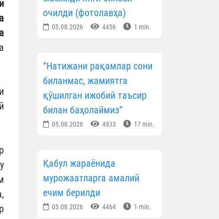
и
очилди (фотолавҳа)
а
05.08.2026
4456
1 min.
а
а
“Натижани рақамлар сони
биланмас, жамиятга
и
қўшилган ижобий таъсир
й
билан баҳолаймиз”
05.08.2026
4933
17 min.
р
Қабул жараёнида
у
мурожаатларга амалий
м
ечим берилди
,
р
05.08.2026
4464
1 min.