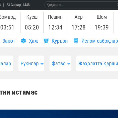
26 | 23 Сафар, 1448
Бомдод
Қуёш
Пешин
Аср
Шом
03:51
05:20
12:34
17:28
19:39
Закот
Ҳаж
Қуръон
Ислом сабоқлар
алар
Рукнлар
Фатво
Жаҳолатга қарш
тни истамас