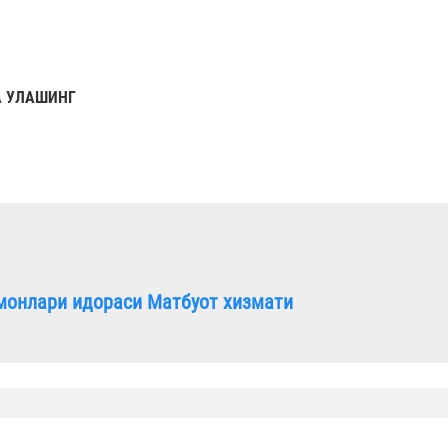
 УЛАШИНГ
монлари идораси Матбуот хизмати