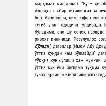
марҳамат қилганлар. “Бу – ҳисо
Аллоҳга такбир айтишингиз ва шук
бор: биринчиси, ким сафар ёки к
тутиб, унинг ададини тўлдиради. 
бўладими, ана шу саноқ назарда 
ривоят қилинади. Расулуллоҳ со
бўлади”,
деганлар (Имом Абу Довуд
ўттиз кундан кам бўлмайди” дег
тўққиз кун бўлиши ҳам мумкин. Ж
ўттиз кун ёки йигирма тўққиз к
гуноҳларнинг кечирилиши жиҳатид