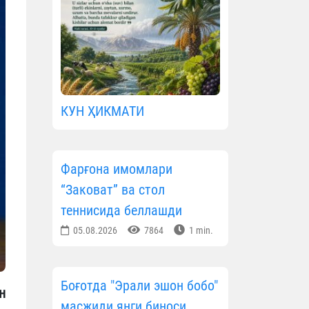
КУН ҲИКМАТИ
Фарғона имомлари
“Заковат” ва стол
теннисида беллашди
05.08.2026
7864
1 min.
Боғотда "Эрали эшон бобо"
н
масжиди янги биноси