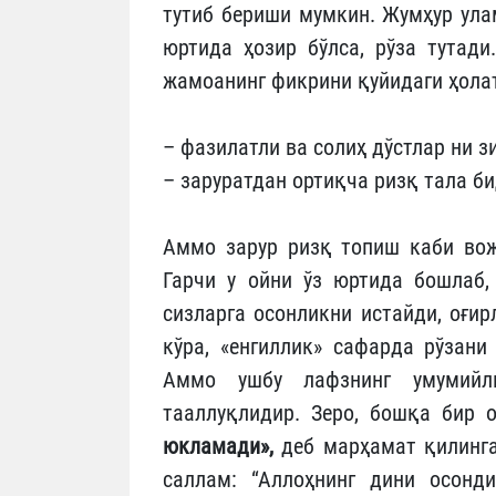
тутиб бериши мумкин. Жумҳур ула
юртида ҳозир бўлса, рўза тутади
жамоанинг фикрини қуйидаги ҳола
– фазилатли ва солиҳ дўстлар ни 
– заруратдан ортиқча ризқ тала би
Аммо зарур ризқ топиш каби вож
Гарчи у ойни ўз юртида бошлаб, 
сизларга осонликни истайди, оғи
кўра, «енгиллик» сафарда рўзани
Аммо ушбу лафзнинг умумийли
тааллуқлидир. Зеро, бошқа бир 
юкламади»,
деб марҳамат қилинган
саллам: “Аллоҳнинг дини осонди