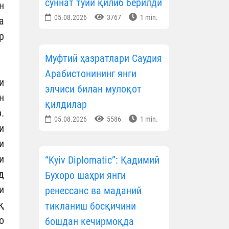
суннат тўйи қилиб берилди
н
05.08.2026
3767
1 min.
а
р
Муфтий ҳазратлари Саудия
Арабистонининг янги
и
элчиси билан мулоқот
н
қилдилар
.
05.08.2026
5586
1 min.
и
и
и
“Kyiv Diplomatic”: Қадимий
д
Бухоро шаҳри янги
и
ренессанс ва маданий
қ
тикланиш босқичини
о
бошдан кечирмоқда