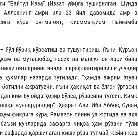
ги “Байтул Изза” (Иззат уйи)га туширилган. Шунда
и Аллоҳнинг амри ила 23 йил давомида амр в
осига кўра оятма-оят, қисмма-қисм Пайғамба
 – йўл-йўриқ кўрсатиш ва тушунтириш. Яъни, Қуръон
кам ва муташобеҳ, носих ва мансух оятлари била
сланиши оятларнинг янада шарафлантирилиши учундир
а ҳукмлар назарда тутилади. “ҳамда ажрим этувч
 ботилни ажратувчи, яъни ҳақиқат ва ёлғон ўртасин
дан ким бу ойда ҳозир бўлса, рўзасини тутсин. Кимк
бошқа кунлардандир”. Ҳазрат Али, Ибн Аббос, Сувай
ҳум фикрига кўра, Рамазон ойини ўз юртида ва аҳл
 баъзи кунларида сафарга чиқса ҳам рўзани тўли
и сафарда қаршилаган киши рўза тутмай, кейин қаз