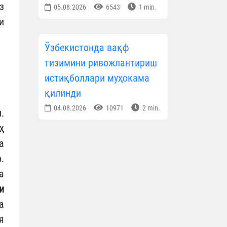
з
05.08.2026
6543
1 min.
и
Ўзбекистонда вақф
тизимини ривожлантириш
истиқболлари муҳокама
қилинди
04.08.2026
10971
2 min.
.
ҳ
а
.
а
и
а
я