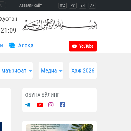
Aввалги сайт
O`Z
РУ
EN
AR
Хуфтон
21:09
и
Aлоқа
YouTube
и маърифат
Медиа
Ҳаж 2026
ОБУНА БЎЛИНГ