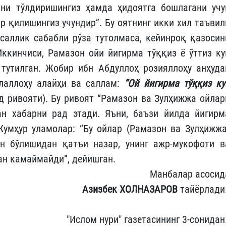
бни тўлдиришингиз ҳамда ҳидоятга бошлагани учу
р қилишингиз учундир”. Бу оятнинг икки хил таъвил
асаллик сабабли рўза тутолмаса, кейинроқ қазосин
Иккинчиси, Рамазон ойи йигирма тўққиз ё ўттиз ку
тутилган. Жобир ибн Абдуллоҳ розияллоҳу анҳуда
ллаллоҳу алайҳи ва саллам:
“Ой йигирма тўққиз ку
 ривояти). Бу ривоят “Рамазон ва Зулҳижжа ойлар
ан хабарни рад этади. Яъни, баъзи йилда йигирм
умҳур уламолар: “Бу ойлар (Рамазон ва Зулҳижжа
ун бўлишидан қатъи назар, унинг ажр-мукофоти в
ан камаймайди”, дейишган.
Манбалар асосид
Азизбек ХОЛНАЗАРОВ
тайёрлади
"Ислом нури" газетасининг 3-сонидан