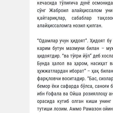
кечасида тўлиғича дунё осмонида
сўнг Жаброил алайҳиссалом ун
қайтариқлар, сабаблар тақоз
алайҳиссаломга нозил қилган.
“Одамлар учун ҳидоят”. Ҳидоят бу
карим бутун мазмуни билан – муҳ
ҳидоятдир. “ва тўғри йўл” деб хо
Бунда ҳалол ва ҳаром, насиҳат в
ҳужжатлардан иборат” – ҳақ билан
фарқловчи воситадир. “Бас, сизлар
бемор ёки сафарда бўлса, саноғи 
ибн Ғофала ва Ойша розияллоҳу ан
орасида кутиб олган киши унинг
тутиши лозим. Аммо Рамазон ойин