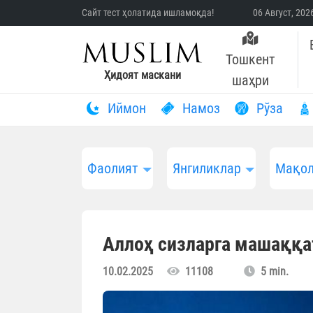
Сайт тест ҳолатида ишламоқда!
06 Август, 20
Тошкент
Ҳидоят маскани
шаҳри
Иймон
Намоз
Рўза
Фаолият
Янгиликлар
Мақол
Аллоҳ сизларга машаққа
10.02.2025
11108
5 min.