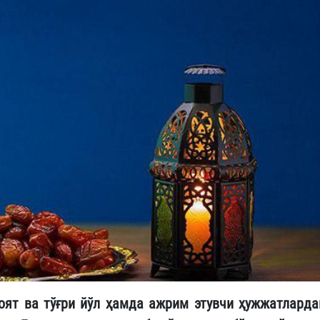
оят ва тўғри йўл ҳамда ажрим этувчи ҳужжатларда