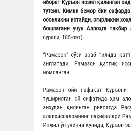
иборат Қуръон нозил қилинган ойди
тутсин. Кимки бемор ёки сафарда
осонликни истайди, оғирликни хоҳ
бошлагани учун Аллоҳга такбир 
сураси, 185-оят).
“Рамазон” сўзи араб тилида қат
англатади. Рамазон қаттиқ исс
номланган.
Рамазон ойи нафақат Қуръони 
туширилган ой сифатида ҳам ало
анҳудан қилинган ривоятда Рас
алайҳиссаломнинг саҳифалари Рам
Инжил ўн учинчи кунида, Қуръон эс