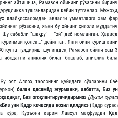
рнинг айтишича, Рамазон ойининг рўзасини биринч
қуруқликка тушганларидан кейин тутганлар. Мужоҳи
Нуҳ алайҳиссаломдан аввалги умматларга ҳам фар
ойининг рўзасини, яъни бу ойнинг ҳилоли муддатич
. Шу сабабли “шаҳру” – “ой” деб номланган. Ҳадисд
) кўринмай қолса...” дейилган. Янги ойни кўриш қийи
0 кунга тўлдириш, шунингдек, Рамазон ойини ҳам 3
са ибодатни аниқлик билан бошлаб, аниқлик била
 Бу оят Аллоҳ таолонинг қуйидаги сўзларини баё
Қуръон)
билан қасамёд этурманки, албатта, Биз ун
рҳақиқат, Биз огоҳлантирувчидирмиз»
(Духон сураси
«Биз уни Қадр кечасида нозил қилдик»
(Қадр сураси
га кўра, Қуръони карим Лавҳул маҳфуздан Қад