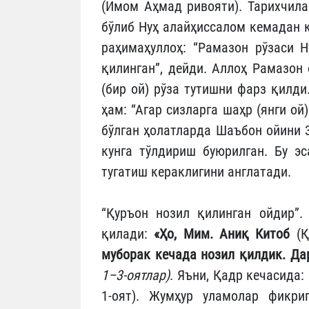
(Имом Аҳмад ривояти). Тарихчила
бўлиб Нуҳ алайҳиссалом кемадан 
раҳимаҳуллоҳ: “Рамазон рўзаси 
қилинган”, дейди. Аллоҳ Рамазон 
(бир ой) рўза тутишни фарз қилди
ҳам: “Агар сизларга шаҳр (янги ой
бўлган ҳолатларда Шаъбон ойини 3
кунга тўлдириш буюрилган. Бу э
тугатиш кераклигини англатади.
“Қуръон нозил қилинган ойдир”.
қилади:
«Ҳо, Мим. Аниқ Китоб
(
муборак кечада нозил қилдик. Да
1–3-оятлар)
. Яъни, Қадр кечасида:
1-оят). Жумҳур уламолар фикри