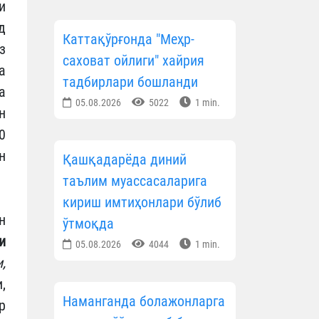
и
д
Каттақўрғонда "Меҳр-
з
саховат ойлиги" хайрия
а
тадбирлари бошланди
а
05.08.2026
5022
1 min.
н
0
н
Қашқадарёда диний
таълим муассасаларига
кириш имтиҳонлари бўлиб
н
ўтмоқда
и
05.08.2026
4044
1 min.
,
,
Наманганда болажонларга
р