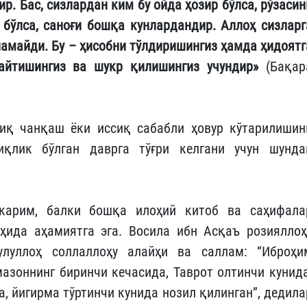
р. Бас, сизлардан ким бу ойда ҳозир бўлса, рўзасин
 бўлса, саноғи бошқа кунлардандир. Аллоҳ сизларг
ламайди. Бу – ҳисобни тўлдиришингиз ҳамда ҳидоятг
айтишингиз ва шукр қилишингиз учундир»
(Бақар
тиқ чанқаш ёки иссиқ сабабли ҳовур кўтарилишин
иқлик бўлган даврга тўғри келгани учун шунда
карим, балки бошқа илоҳий китоб ва саҳифала
ҳида аҳамиятга эга. Восила ибн Асқаъ розияллоҳ
улуллоҳ соллаллоҳу алайҳи ва саллам: “Иброҳи
азоннинг биринчи кечасида, Таврот олтинчи кунида
а, йигирма тўртинчи кунида нозил қилинган”, дедила