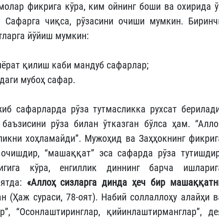
молар фикрига кўра, ким ойнинг боши ва охирида ў
. Сафарга чиқса, рўзасини очиши мумкин. Биринч
тларга йўйиш мумкин:
зиёрат қилиш каби мандуб сафарлар;
даги мубоҳ сафар.
иб сафарларда рўза тутмасликка рухсат берилади
баъзисини рўза билан ўтказган бўлса ҳам. “Алло
рликни хоҳламайди”. Мужоҳид ва Заҳҳокнинг фикриг
 очишдир, “машаққат” эса сафарда рўза тутишдир
гига кўра, енгиллик диннинг барча ишлариг
оятда:
«Аллоҳ сизларга динда ҳеч бир машаққатн
 (Ҳаж сураси, 78-оят). Набий соллаллоҳу алайҳи в
р”, “Осонлаштиринглар, қийинлаштирманглар”, де