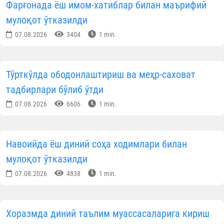
Фарғонада ёш имом-хатиблар билан маърифий
мулоқот ўтказилди
07.08.2026
3404
1 min.
Тўрткўлда ободонлаштириш ва меҳр-саховат
тадбирлари бўлиб ўтди
07.08.2026
6606
1 min.
Навоийда ёш диний соҳа ходимлари билан
мулоқот ўтказилди
07.08.2026
4838
1 min.
Хоразмда диний таълим муассасаларига кириш