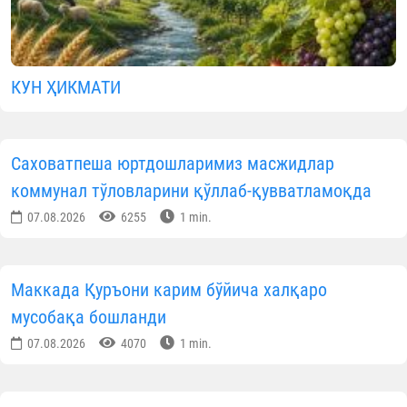
КУН ҲИКМАТИ
Саховатпеша юртдошларимиз масжидлар
коммунал тўловларини қўллаб-қувватламоқда
07.08.2026
6255
1 min.
Маккада Қуръони карим бўйича халқаро
мусобақа бошланди
07.08.2026
4070
1 min.