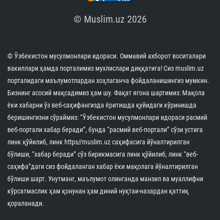
© Muslim.uz 2026
© Ўзбекистон мусулмонлари идораси. Оммавий ахборот воситалари
вакиллари ҳамда порталимиз мухлислари диққатига! Сиз muslim.uz
порталидаги маълумотлардан хоҳлаганча фойдаланишингиз мумкин.
Бизнинг асосий мақсадимиз ҳам шу. Фақат ягона шартимиз: Мақола
ёки хабарни ўз веб-саҳифангизда ёритишда қуйидаги кўринишда
беришингизни сўраймиз: “Ўзбекистон мусулмонлари идораси расмий
веб-портали хабар беради”, бунда “расмий веб-портали” сўзи устига
линк қўйилиб, линк https//muslim.uz саҳифасига йўналтирилган
бўлиши, “хабар беради” сўз бирикмасига линк қўйилиб, линк “веб-
саҳифа”даги сиз фойдаланган хабар ёки мақолага йўналтирилган
бўлиши шарт. Унутманг, маълумот олинганда манзил ва муаллифни
кўрсатмаслик ҳам қонунан ҳам диний нуқтаи-назардан қаттиқ
қораланади.