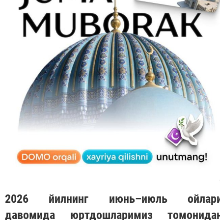
2026 йилнинг июнь–июль ойлар
давомида юртдошларимиз томонида