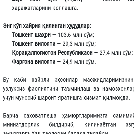
харажатларини қоплашга.
Энг кўп хайрия қилинган ҳудудлар:
Тошкент шаҳри
— 103,6 млн сўм;
Тошкент вилояти
— 29,3 млн сўм;
Қорақалпоғистон Республикаси
— 27,4 млн сўм;
Фарғона вилояти
— 24,9 млн сўм.
Бу каби хайрли эҳсонлар масжидларимизнин
узлуксиз фаолиятини таъминлаш ва намозхонла
учун муносиб шароит яратишга хизмат қилмоқда.
Барча саховатпеша ҳамюртларимизга самими
миннатдорлик билдириб, қилинаётган эзг
амалларга Ҳақ таолодан барака тилайди.