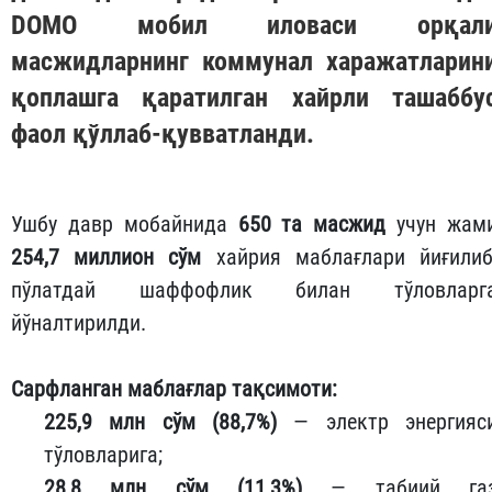
DOMO
мобил иловаси орқал
масжидларнинг коммунал харажатларин
қоплашга қаратилган хайрли ташаббу
фаол қўллаб-қувватланди.
Ушбу давр мобайнида
650 та масжид
учун жам
254,7 миллион сўм
хайрия маблағлари йиғилиб
пўлатдай шаффофлик билан тўловларг
йўналтирилди.
Сарфланган маблағлар тақсимоти:
225,9 млн сўм (88,7%)
— электр энергияс
тўловларига;
28,8 млн сўм (11,3%)
— табиий га