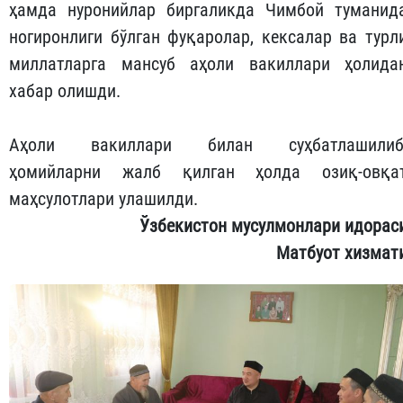
ҳамда нуронийлар биргаликда Чимбой туманид
ногиронлиги бўлган фуқаролар, кексалар ва турл
миллатларга мансуб аҳоли вакиллари ҳолида
хабар олишди.
Аҳоли вакиллари билан суҳбатлашилиб
ҳомийларни жалб қилган ҳолда озиқ-овқа
маҳсулотлари улашилди.
Ўзбекистон мусулмонлари идорас
Матбуот хизмат