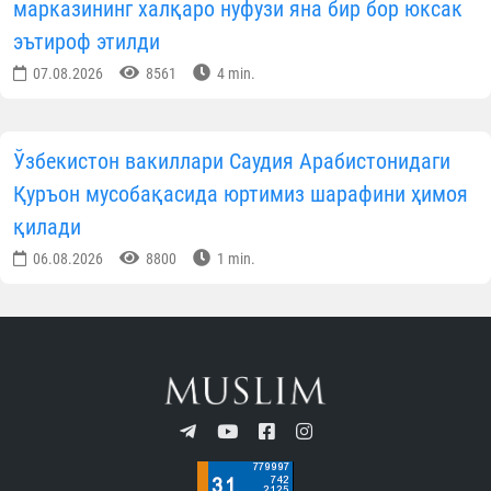
марказининг халқаро нуфузи яна бир бор юксак
эътироф этилди
07.08.2026
8561
4 min.
Ўзбекистон вакиллари Саудия Арабистонидаги
Қуръон мусобақасида юртимиз шарафини ҳимоя
қилади
06.08.2026
8800
1 min.