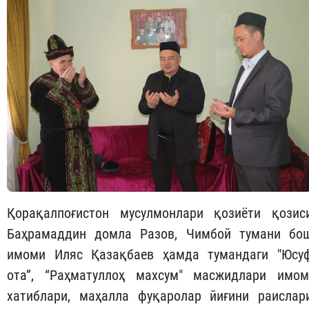
Қорақалпоғистон мусулмонлари қозиёти қозис
Баҳрамаддин домла Разов, Чимбой тумани бо
имоми Иляс Қазақбаев ҳамда тумандаги "Юсу
ота”, “Раҳматуллоҳ махсум" масжидлари имом
хатиблари, маҳалла фуқаролар йиғини раислар