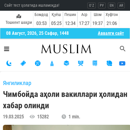
Сайт тест ҳолатида ишламоқда!
O`Z
РУ
EN
AR
Бомдод
Қуёш
Пешин
Аср
Шом
Хуфтон
Тошкент шаҳри
03:53
05:25
12:34
17:27
19:37
21:06
08 Август, 2026, 25 Сафар, 1448
Aввалги сайт
Янгиликлар
Чимбойда аҳоли вакиллари ҳолидан
хабар олинди
19.03.2025
15282
1 min.