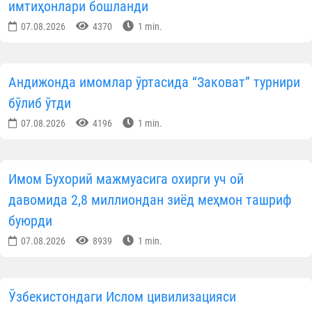
имтиҳонлари бошланди
07.08.2026
4370
1 min.
Андижонда имомлар ўртасида “Заковат” турнири
бўлиб ўтди
07.08.2026
4196
1 min.
Имом Бухорий мажмуасига охирги уч ой
давомида 2,8 миллиондан зиёд меҳмон ташриф
буюрди
07.08.2026
8939
1 min.
Ўзбекистондаги Ислом цивилизацияси