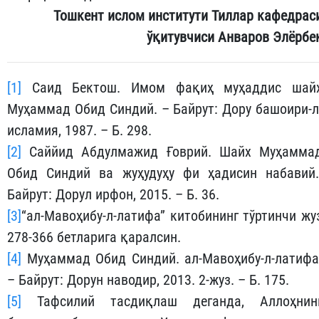
Тошкент ислом институти Тиллар кафедрас
ўқитувчиси Анваров Элёрбе
[1]
Саид Бектош. Имом фақиҳ муҳаддис шай
Муҳаммад Обид Синдий. – Байрут: Дору башоири-л
исламия, 1987. – Б. 298.
[2]
Саййид Абдулмажид Ғоврий. Шайх Муҳамма
Обид Синдий ва жуҳудуҳу фи ҳадисин набавий.
Байрут: Дорул ирфон, 2015. – Б. 36.
[3]
“ал-Мавоҳибу-л-латифа” китобининг тўртинчи жу
278-366 бетларига қаралсин.
[4]
Муҳаммад Обид Синдий. ал-Мавоҳибу-л-латифа
– Байрут: Дорун наводир, 2013. 2-жуз. – Б. 175.
[5]
Тафсилий тасдиқлаш деганда, Аллоҳнин