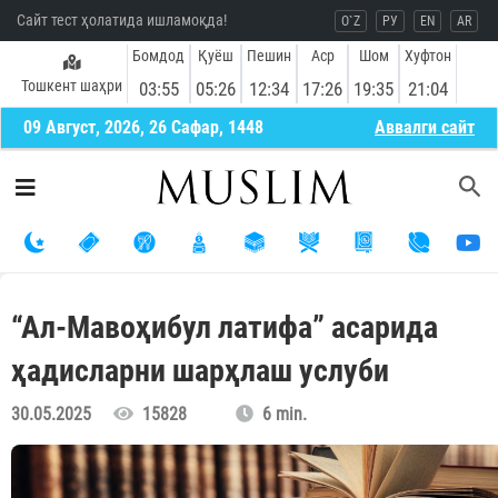
Сайт тест ҳолатида ишламоқда!
O`Z
РУ
EN
AR
Бомдод
Қуёш
Пешин
Аср
Шом
Хуфтон
Тошкент шаҳри
03:55
05:26
12:34
17:26
19:35
21:04
09 Август, 2026, 26 Сафар, 1448
Aввалги сайт
“Ал-Мавоҳибул латифа” асарида
ҳадисларни шарҳлаш услуби
30.05.2025
15828
6 min.