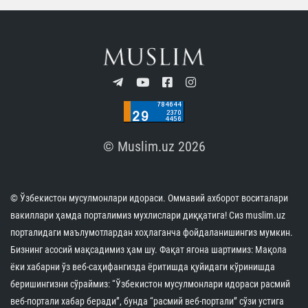
© Muslim.uz 2026
© Ўзбекистон мусулмонлари идораси. Оммавий ахборот воситалари
вакиллари ҳамда порталимиз мухлислари диққатига! Сиз muslim.uz
порталидаги маълумотлардан хоҳлаганча фойдаланишингиз мумкин.
Бизнинг асосий мақсадимиз ҳам шу. Фақат ягона шартимиз: Мақола
ёки хабарни ўз веб-саҳифангизда ёритишда қуйидаги кўринишда
беришингизни сўраймиз: “Ўзбекистон мусулмонлари идораси расмий
веб-портали хабар беради”, бунда “расмий веб-портали” сўзи устига