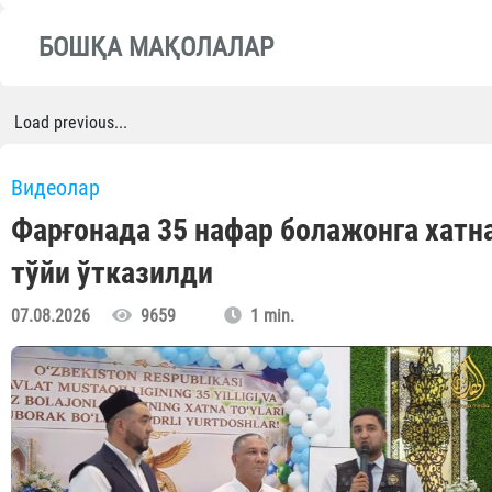
БОШҚА МАҚОЛАЛАР
Load previous...
Видеолар
Фарғонада 35 нафар болажонга хатн
тўйи ўтказилди
07.08.2026
9659
1 min.