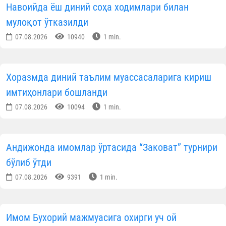
Навоийда ёш диний соҳа ходимлари билан
мулоқот ўтказилди
07.08.2026
10940
1 min.
Хоразмда диний таълим муассасаларига кириш
имтиҳонлари бошланди
07.08.2026
10094
1 min.
Андижонда имомлар ўртасида “Заковат” турнири
бўлиб ўтди
07.08.2026
9391
1 min.
Имом Бухорий мажмуасига охирги уч ой