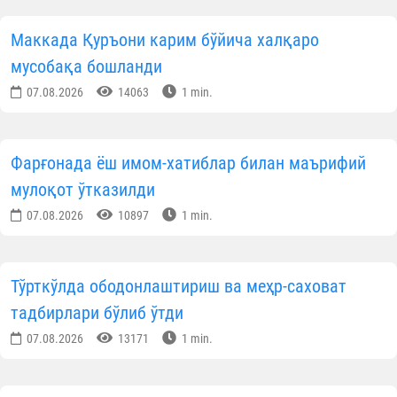
Маккада Қуръони карим бўйича халқаро
мусобақа бошланди
07.08.2026
14063
1 min.
Фарғонада ёш имом-хатиблар билан маърифий
мулоқот ўтказилди
07.08.2026
10897
1 min.
Тўрткўлда ободонлаштириш ва меҳр-саховат
тадбирлари бўлиб ўтди
07.08.2026
13171
1 min.