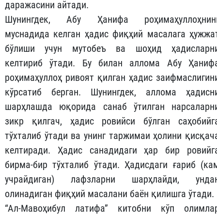
даражасини айтади.
Шунингдек, Абу Ҳанифа роҳимаҳуллоҳнин
муснадида келган ҳадис фиқҳий масалага ҳужжа
бўлиши учун мутобеъ ва шоҳид ҳадисларн
келтириб ўтади. Бу билан аллома Абу Ҳаниф
роҳимаҳуллоҳ ривоят қилган ҳадис заифмаслигин
кўрсатиб берган. Шунингдек, аллома ҳадисн
шарҳлашда юқорида санаб ўтилган нарсаларн
зикр қилгач, ҳадис ровийси бўлган саҳобийг
тўхталиб ўтади ва унинг таржимаи ҳолини қисқач
келтиради. Ҳадис санадидаги ҳар бир ровийг
бирма-бир тўхталиб ўтади. Ҳадисдаги ғариб (ка
учрайдиган) лафзларни шарҳлайди, унда
олинадиган фиқҳий масалани баён қилишга ўтади.
“Ал-Мавоҳибул латифа” китобни кўп олимла