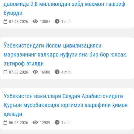
давомида 2,8 миллиондан зиёд меҳмон ташриф
буюрди
07.08.2026
13887
1 min.
Ўзбекистондаги Ислом цивилизацияси
марказининг халқаро нуфузи яна бир бор юксак
эътироф этилди
07.08.2026
16598
4 min.
Ўзбекистон вакиллари Саудия Арабистонидаги
Қуръон мусобақасида юртимиз шарафини ҳимоя
қилади
06.08.2026
12939
1 min.