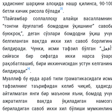
ҳадиснинг шарҳини алоҳида нашр қилинса, 90-10
[3]
бетли кичик рисола бўлади
.
“Пайғамбар соллаллоҳу алайҳи васалламнин
“тонгни ёруғлатиб бомдодни ўқишнинг” савоб
буюкроқ”, деган сўзлари бомдодни ўқиш учу
белгиланган вақтда икки хил савоб борлигин
билдиради. Чунки, исми тафзил бўлган “
أفعل
сийғаси бир сифатда икки нарса ўзар
рақобатлашиб, бири иккинчисидан устун келганин
[4]
билдиради”
.
Муаллиф бу ерда араб тили граматикасидаги исм
тафзилнинг таърифидан келиб чиқиб, ҳадисд
айтилмаган янги бир маънони яъни, бомдод учу
ажратилган вақтда ўқиладиган намозг
бериладиган савоб икки хил бўлиши мумкинлин