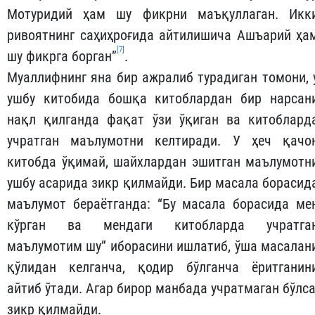
Мотуридий ҳам шу фикрни маъқуллаган. Икк
ривоятнинг саҳиҳроғида айтилишича Ашъарий ҳа
[7]
шу фикрга борган”
.
Муаллифнинг яна бир ажралиб турадиган томони, 
ушбу китобида бошқа китоблардан бир нарсан
нақл қилганда фақат ўзи ўқиган ва китоблард
учратган маълумотни келтиради. У ҳеч қачо
китобда ўқимай, шайхлардан эшитган маълумотн
ушбу асарида зикр қилмайди. Бир масала борасид
маълумот бераётганда: “Бу масала борасида ме
кўрган ва мендаги китобларда учратга
маълумотим шу” иборасини ишлатиб, ўша масалан
қўлидан келганча, қодир бўлганча ёритганин
айтиб ўтади. Агар бирор манбада учратмаган бўлса
зикр қилмайди.