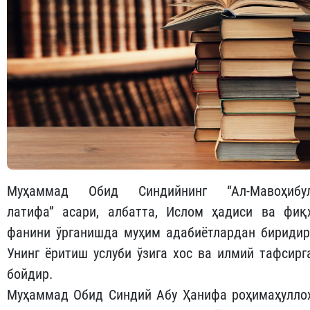
Муҳаммад Обид Синдийнинг “Ал-Мавоҳибу
латифа” асари, албатта, Ислом ҳадиси ва фиқ
фанини ўрганишда муҳим адабиётлардан биридир
Унинг ёритиш услуби ўзига хос ва илмий тафсирг
бойдир.
Муҳаммад Обид Синдий Абу Ҳанифа роҳимаҳулло