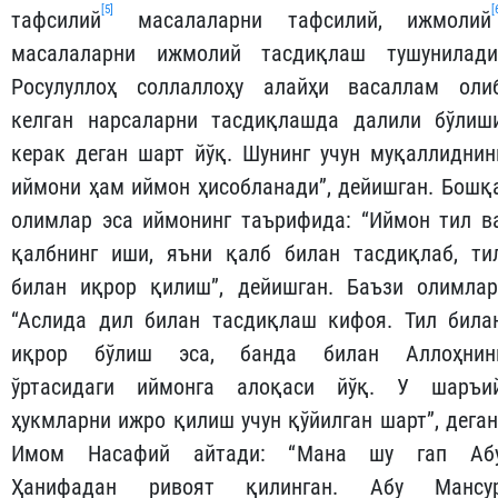
[5]
[
тафсилий
масалаларни тафсилий, ижмолий
масалаларни ижмолий тасдиқлаш тушунилади
Росулуллоҳ соллаллоҳу алайҳи васаллам оли
келган нарсаларни тасдиқлашда далили бўлиш
керак деган шарт йўқ. Шунинг учун муқаллиднин
иймони ҳам иймон ҳисобланади”, дейишган. Бошқ
олимлар эса иймонинг таърифида: “Иймон тил в
қалбнинг иши, яъни қалб билан тасдиқлаб, ти
билан иқрор қилиш”, дейишган. Баъзи олимлар
“Аслида дил билан тасдиқлаш кифоя. Тил била
иқрор бўлиш эса, банда билан Аллоҳнин
ўртасидаги иймонга алоқаси йўқ. У шаръи
ҳукмларни ижро қилиш учун қўйилган шарт”, деган
Имом Насафий айтади: “Мана шу гап Аб
Ҳанифадан ривоят қилинган. Абу Мансу