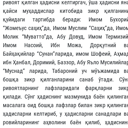
ривоят қилган ҳадисни келтиргач, ўша ҳадисни ян
қайси муҳаддислар китобида зикр қилганин
қуйидаги тартибда беради: Имом Бухори
“Жомеъус саҳиҳ”да, Имом Муслим “Саҳиҳ”да, Имо
Молик “Муватто”да, Абу Довуд, Имом Термизий
Имом Насоий, Ибн Можа, Дорқутний в
Байҳақийлар “Сунан”ларида, имом Шофеий, Аҳма
ибн Ҳанбал, Доримий, Баззор, Абу Яъло Мусилийла
“Муснад” ларида, Табароний уч мўъжамида в
бошқа зикр қилганларини санаб ўтади. Сўн
ривоятларнинг лафзларидаги фарқларни зик
қилади. Сўнг ҳадиснинг мазмунида баён қилинга
масалага оид бошқа лафзлар билан зикр қилинга
ҳадисларни келтириб, у ҳадисларни санадлари в
ровийларининг аҳволини баён қилиб, ҳадиснин