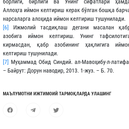
борлиги, бирлиги ва Унинг сифатлари ҳамд
Аллоҳга иймон келтириш керак бўлган бошқа барч
нарсаларга алоҳида иймон келтириш тушунилади.
[6]
Ижмолий тасдиқлаш дегани масалан қаб
азобига иймон келтириш. Унинг тафсилотиг
кирмасдан, қабр азобининг ҳақлигига иймо
келтириш тушунилади.
[7]
Муҳаммад Обид Синдий. ал-Мавоҳибу-л-латифа
– Байрут: Дорун наводир, 2013. 1-жуз. – Б. 70.
МАЪЛУМОТНИ ИЖТИМОИЙ ТАРМОҚЛАРДА УЛАШИНГ