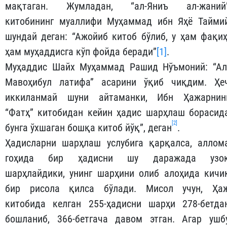
мақтаган. Жумладан, “ал-Яниъ ал-жаний
китобининг муаллифи Муҳаммад ибн Яҳё Тайми
шундай деган: “Ажойиб китоб бўлиб, у ҳам фақиҳ
ҳам муҳаддисга кўп фойда беради”
[1]
.
Муҳаддис Шайх Муҳаммад Рашид Нўъмоний: “Ал
Мавоҳибул латифа” асарини ўқиб чиқдим. Ҳе
иккиланмай шуни айтаманки, Ибн Ҳажарнин
“Фатҳ” китобидан кейин ҳадис шарҳлаш борасид
[2]
бунга ўхшаган бошқа китоб йўқ”, деган
.
Ҳадисларни шарҳлаш услубига қарқалса, аллом
гоҳида бир ҳадисни шу даражада узо
шарҳлайдики, унинг шарҳини олиб алоҳида кичи
бир рисола қилса бўлади. Мисол учун, Ҳа
китобида келган 255-ҳадисни шарҳи 278-бетда
бошланиб, 366-бетгача давом этган. Агар ушб