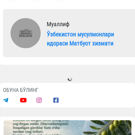
Муаллиф
Ўзбекистон мусулмонлари
идораси Матбуот хизмати
ОБУНА БЎЛИНГ