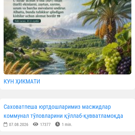
КУН ҲИКМАТИ
Саховатпеша юртдошларимиз масжидлар
коммунал тўловларини қўллаб-қувватламоқда
07.08.2026
17377
1 min.