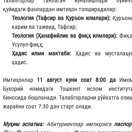
Талабгорлар танлаган йўналишлари бўйич
қуйидаги фанлардан имтиҳон топширадилар:
Теология (Тафсир ва Қуръон илмлари):
Қуръон
карим ва тажвид, Тафсир;
Теология (Ҳанафийлик ва фиқҳ илмлари):
Фиқҳ
Усулул-фиқҳ;
Ҳадис илми мактаби:
Ҳадис ва мусталаҳу
ҳадис.
Имтиҳонлар
11 август куни соат 8:00 да
Имо
Бухорий номидаги Тошкент ислом институт
биносида бошланади. Талабгорларни рўйхатга оли
жараёни соат 7:30 дан старт олади.
Муҳим эслатма:
Абитуриентлар имтиҳонга
паспор