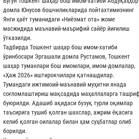
Бугун Тошкент шаҳар бош имом-хатиби Абдуқаҳҳор
домла Юнусов бошчиликларида пойтахтимизнинг
Янги ҳаёт туманидаги «Ниёзмат ота» жоме
масжидида маънавий-маърифий сайёр йиғилиш
ўтказилди.
Тадбирда Тошкент шаҳар бош имом-хатиби
ўринбосари Эргашали домла Рустамов, Тошкент
шаҳар туманлари бош имомлари, имом-домлалар,
«Ҳаж 2026» иштирокчилари қатнашдилар.
Тумандаги ижтимоий-маънавий муҳитни янада
соғломлаштириш мақсадида маҳаллаларга ташри
буюрилди. Адашиб ақидаси бузуқ турли оқимлар
таъсирига тушиб қолган шахслар, ажрим ёқасига
келиб қолган оилалар билан ҳам суҳбатлар олиб
борилди.