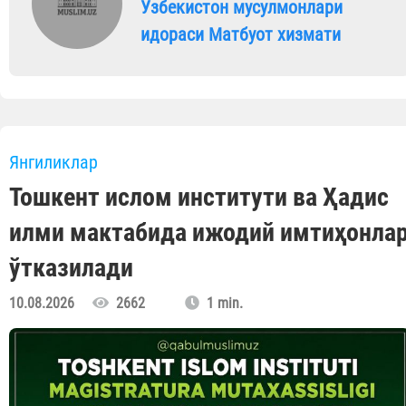
Ўзбекистон мусулмонлари
идораси Матбуот хизмати
Янгиликлар
Тошкент ислом институти ва Ҳадис
илми мактабида ижодий имтиҳонла
ўтказилади
10.08.2026
2662
1 min.