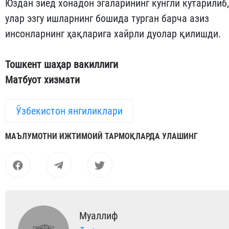
Юздан зиёд хонадон эгаларининг кўнгли кўтарилиб,
улар эзгу ишларнинг бошида турган барча азиз
инсонларнинг ҳақларига хайрли дуолар қилишди.
Тошкент шаҳар вакиллиги
Матбуот хизмати
Ўзбекистон янгиликлари
МАЪЛУМОТНИ ИЖТИМОИЙ ТАРМОҚЛАРДА УЛАШИНГ
Муаллиф