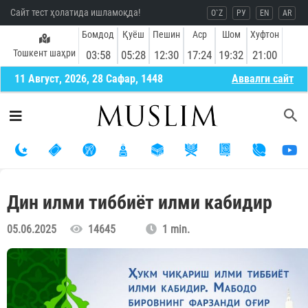
Сайт тест ҳолатида ишламоқда!
O`Z
РУ
EN
AR
Бомдод
Қуёш
Пешин
Аср
Шом
Хуфтон
Тошкент шаҳри
03:58
05:28
12:30
17:24
19:32
21:00
11 Август, 2026, 28 Сафар, 1448
Aввалги сайт
Дин илми тиббиёт илми кабидир
05.06.2025
14645
1 min.