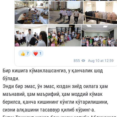
Бир кишига кўмаклашсангиз, у қанчалик шод
бўлади.
Энди бир эмас, ўн эмас, юздан зиёд оилага ҳам
маънавий, ҳам маърифий, ҳам моддий кўмак
берилса, қанча кишининг кўнгли кўтарилишини,
сизни алқашини тасаввур қилиб кўринг-а.