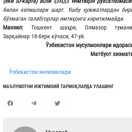
(ёки ID-карта) асли
ҳамда
«Имтиҳон рухсатномаси
билан келишлари шарт. Ушбу ҳужжатлардан бир
бўлмаган талабгорлар имтиҳонга киритилмайди.
Манзил:
Тошкент шаҳри, Олмазор тумани
Зарқайнар 18-берк кўчаси, 47-уй.
Ўзбекистон мусулмонлари идорас
Матбуот хизмат
Ўзбекистон янгиликлари
МАЪЛУМОТНИ ИЖТИМОИЙ ТАРМОҚЛАРДА УЛАШИНГ