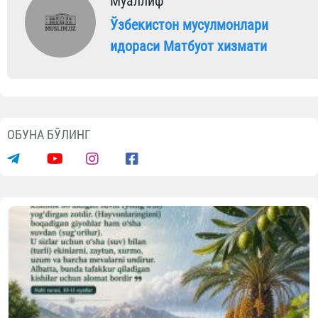
Муаллиф
Ўзбекистон мусулмонлари
идораси Матбуот хизмати
ОБУНА БЎЛИНГ