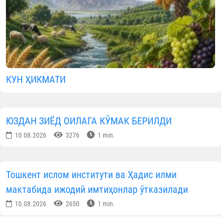
КУН ҲИКМАТИ
ЮЗДАН ЗИЁД ОИЛАГА КЎМАК БЕРИЛДИ
10.08.2026
3276
1 min.
Тошкент ислом институти ва Ҳадис илми
мактабида ижодий имтиҳонлар ўтказилади
10.08.2026
2650
1 min.