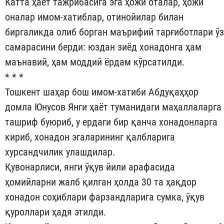
Катта ҳаёт тажрибасига эга ҳожи оталар, ҳожи
оналар имом-хатиблар, отинойилар билан
биргаликда олиб борган маърифий тарғиботлари ўз
самарасини берди: юздан зиёд хонадонга ҳам
маънавий, ҳам моддий ёрдам кўрсатилди.
* * *
Тошкент шаҳар бош имом-хатиби Абдуқаҳҳор
домла Юнусов Янги ҳаёт туманидаги маҳаллаларга
ташриф буюриб, у ердаги бир қанча хонадонларга
кириб, хонадон эгаларининг қалбларига
хурсандчилик улашдилар.
Қувонарлиси, янги ўқув йили арафасида
ҳомийларни жалб қилган ҳолда 30 та ҳақдор
хонадон соҳиблари фарзандларига сумка, ўқув
қуроллари ҳадя этилди.