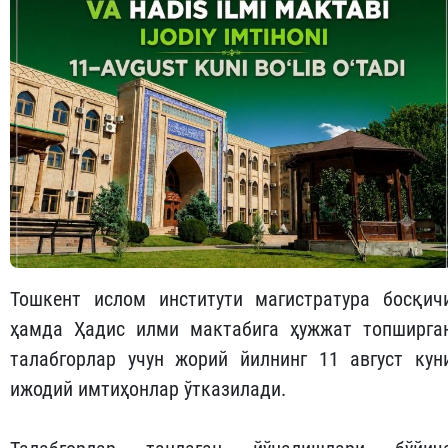
Тошкент ислом институти магистратура босқич
ҳамда Ҳадис илми мактабига ҳужжат топширга
талабгорлар учун жорий йилнинг 11 август кун
ижодий имтиҳонлар ўтказилади.