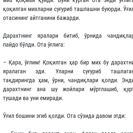
мих қоқмай қўйди. Буни кўрган ота энди ўғлиг
қоқилган михларни суғуриб ташлашни буюрди. Ўғи
отасининг айтганини бажарди.
Дарахтнинг яралари битиб, ўрнида чандиқла
пайдо бўлди. Ота ўғлига:
– Қара, ўғлим! Қоқилган ҳар бир мих бу дарахтн
яралаган эди. Уларни суғуриб ташлага
тақдирингда ҳам, ўрни, чандиқлари қолди. Энд
дарахтнинг ана шу жойлари мўртлашиб, қур
тушади ва уни емиради.
Ўғил бошини эгиб қолди. Ота сўзида давом этди: