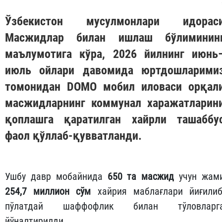
Ўзбекистон мусулмонлари идорас
Масжидлар билан ишлаш бўлиминин
маълумотига кўра, 2026 йилнинг июнь
июль ойлари давомида юртдошларими
томонидан
DOMO
мобил иловаси орқал
масжидларнинг коммунал харажатларин
қоплашга қаратилган хайрли ташаббу
фаол қўллаб-қувватланди.
Ушбу давр мобайнида
650 та масжид
учун жам
254,7 миллион сўм
хайрия маблағлари йиғилиб
пўлатдай шаффофлик билан тўловларг
йўналтирилди.