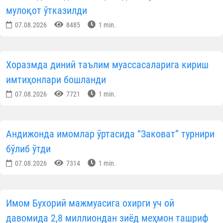
мулоқот ўтказилди
07.08.2026
8485
1 min.
Хоразмда диний таълим муассасаларига кириш
имтиҳонлари бошланди
07.08.2026
7721
1 min.
Андижонда имомлар ўртасида “Заковат” турнири
бўлиб ўтди
07.08.2026
7314
1 min.
Имом Бухорий мажмуасига охирги уч ой
давомида 2,8 миллиондан зиёд меҳмон ташриф