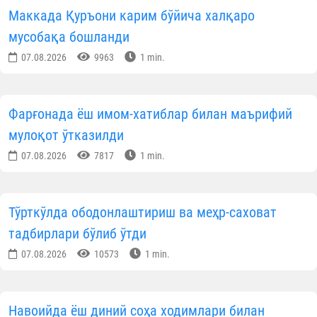
Маккада Қуръони карим бўйича халқаро
мусобақа бошланди
07.08.2026
9963
1 min.
Фарғонада ёш имом-хатиблар билан маърифий
мулоқот ўтказилди
07.08.2026
7817
1 min.
Тўрткўлда ободонлаштириш ва меҳр-саховат
тадбирлари бўлиб ўтди
07.08.2026
10573
1 min.
Навоийда ёш диний соҳа ходимлари билан