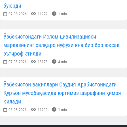
буюрди
07.08.2026
11972
1 min.
Ўзбекистондаги Ислом цивилизацияси
марказининг халқаро нуфузи яна бир бор юксак
эътироф этилди
07.08.2026
13173
4 min.
Ўзбекистон вакиллари Саудия Арабистонидаги
Қуръон мусобақасида юртимиз шарафини ҳимоя
қилади
06.08.2026
11290
1 min.