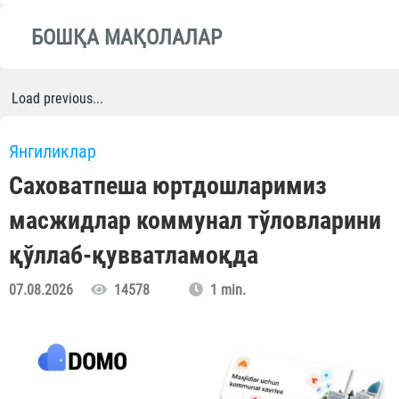
БОШҚА МАҚОЛАЛАР
Load previous...
Янгиликлар
Саховатпеша юртдошларимиз
масжидлар коммунал тўловларини
қўллаб-қувватламоқда
07.08.2026
14578
1 min.