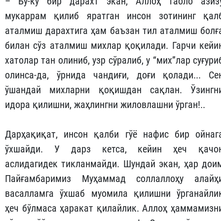
– Бу-ку бир дарахт экан, Аллоҳ таоло азиз
мукаррам қилиб яратган инсон зотининг қал
аталмиш дарахтига ҳам баъзан тил аталмиш болғ
билан сўз аталмиш михлар қоқилади. Гарчи кейи
хатолар тан олиниб, узр сўралиб, у “мих”лар суғури
олинса-да, ўрнида чандиғи, доғи қолади... Се
ўшандай михларни қоқишдан сақлан. Ўзингн
идора қилишни, жаҳлингни жиловлашни ўрган!..
Дарҳақиқат, инсон қалби гўё нафис бир ойнаг
ўхшайди. У дарз кетса, кейин ҳеч қачо
аслидагидек тикланмайди. Шундай экан, ҳар дои
Пайғамбаримиз Муҳаммад соллаллоҳу алайҳ
васалламга ўхшаб муомила қилишни ўрганайли
ҳеч бўлмаса ҳаракат қилайлик. Аллоҳ ҳаммамизн