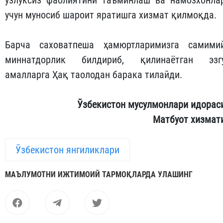
учун муносиб шароит яратишга хизмат қилмоқда.
Барча саховатпеша ҳамюртларимизга самими
миннатдорлик билдириб, қилинаётган эзг
амалларга Ҳақ таолодан барака тилайди.
Ўзбекистон мусулмонлари идорас
Матбуот хизмат
Ўзбекистон янгиликлари
МАЪЛУМОТНИ ИЖТИМОИЙ ТАРМОҚЛАРДА УЛАШИНГ