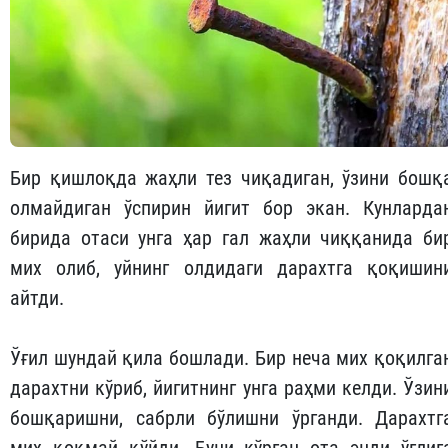
Бир қишлоқда жаҳли тез чиқадиган, ўзини бошқ
олмайдиган ўспирин йигит бор экан. Кунларда
бирида отаси унга ҳар гал жаҳли чиққанида би
мих олиб, уйнинг олдидаги дарахтга қоқишин
айтди.
Ўғил шундай қила бошлади. Бир неча мих қоқилга
дарахтни кўриб, йигитнинг унга раҳми келди. Ўзин
бошқаришни, сабрли бўлишни ўрганди. Дарахтг