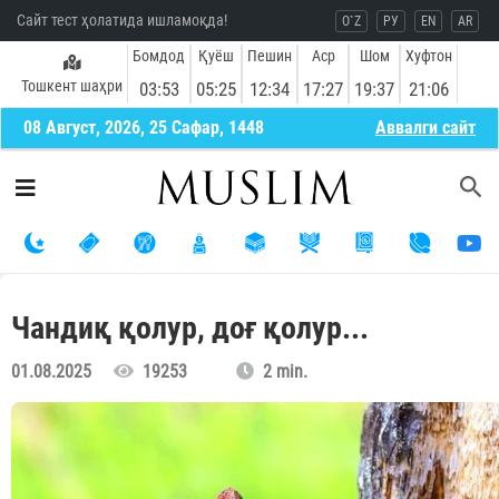
Сайт тест ҳолатида ишламоқда!
O`Z
РУ
EN
AR
Бомдод
Қуёш
Пешин
Аср
Шом
Хуфтон
Тошкент шаҳри
03:53
05:25
12:34
17:27
19:37
21:06
08 Август, 2026, 25 Сафар, 1448
Aввалги сайт
Чандиқ қолур, доғ қолур...
01.08.2025
19253
2 min.