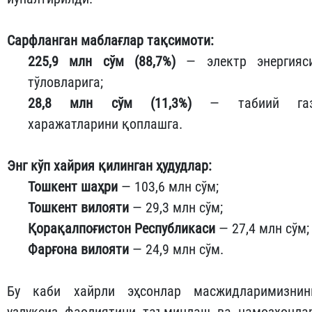
Сарфланган маблағлар тақсимоти:
225,9 млн сўм (88,7%)
— электр энергияс
тўловларига;
28,8 млн сўм (11,3%)
— табиий га
харажатларини қоплашга.
Энг кўп хайрия қилинган ҳудудлар:
Тошкент шаҳри
— 103,6 млн сўм;
Тошкент вилояти
— 29,3 млн сўм;
Қорақалпоғистон Республикаси
— 27,4 млн сўм;
Фарғона вилояти
— 24,9 млн сўм.
Бу каби хайрли эҳсонлар масжидларимизнин
узлуксиз фаолиятини таъминлаш ва намозхонла