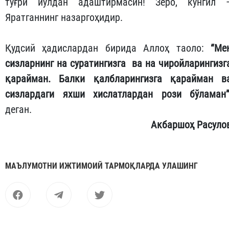
тўғри йўлдан адаштирмасин! Зеро, кўнгил 
Яратганнинг назаргоҳидир.
Қудсий ҳадислардан бирида Аллоҳ таоло:
“Ме
сизларнинг на суратингизга ва на чиройларингизг
қарайман. Балки қалбларингизга қарайман в
сизлардаги яхши хислатлардан рози бўламан”
деган.
Акбаршоҳ Расуло
МАЪЛУМОТНИ ИЖТИМОИЙ ТАРМОҚЛАРДА УЛАШИНГ