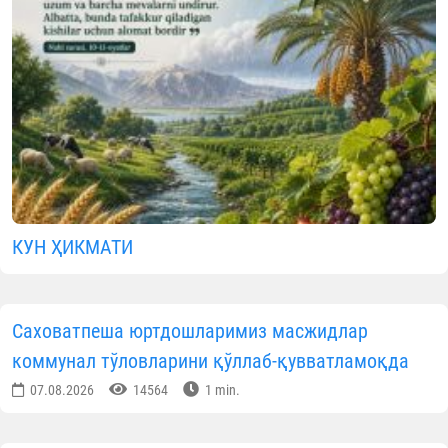
КУН ҲИКМАТИ
Саховатпеша юртдошларимиз масжидлар
коммунал тўловларини қўллаб-қувватламоқда
07.08.2026
14564
1 min.