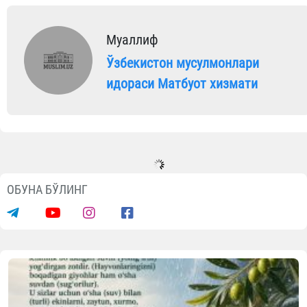
Муаллиф
Ўзбекистон мусулмонлари
идораси Матбуот хизмати
ОБУНА БЎЛИНГ