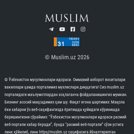
© Muslim.uz 2026
© Ўзбекистон мусулмонлари идораси. Оммавий ахборот воситалари
вакиллари ҳамда порталимиз мухлислари диққатига! Сиз muslim.uz
порталидаги маълумотлардан хоҳлаганча фойдаланишингиз мумкин.
Бизнинг асосий мақсадимиз ҳам шу. Фақат ягона шартимиз: Мақола
ёки хабарни ўз веб-саҳифангизда ёритишда қуйидаги кўринишда
беришингизни сўраймиз: “Ўзбекистон мусулмонлари идораси расмий
веб-портали хабар беради”, бунда “расмий веб-портали” сўзи устига
линк қўйилиб, линк https//muslim.uz саҳифасига йўналтирилган