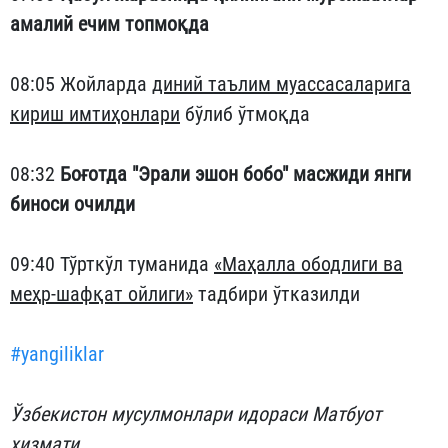
амалий ечим топмоқда
08:05 Жойларда
диний таълим муассасаларига
кириш имтиҳонлари
бўлиб ўтмоқда
08:32
Боғотда "Эрали эшон бобо" масжиди янги
биноси очилди
09:40 Тўрткўл туманида
«Маҳалла ободлиги ва
меҳр-шафқат ойлиги»
тадбири ўтказилди
#yangiliklar
Ўзбекистон мусулмонлари идораси Матбуот
хизмати