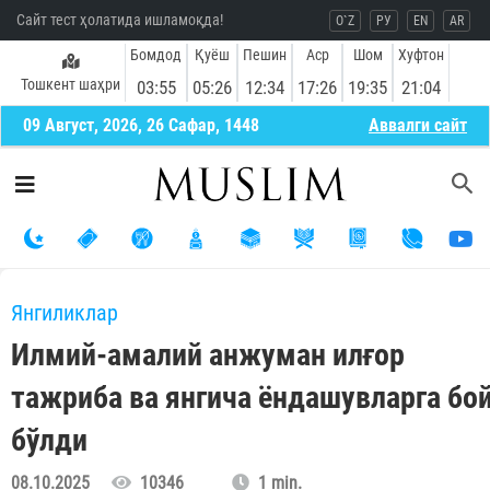
Сайт тест ҳолатида ишламоқда!
O`Z
РУ
EN
AR
Бомдод
Қуёш
Пешин
Аср
Шом
Хуфтон
Тошкент шаҳри
03:55
05:26
12:34
17:26
19:35
21:04
09 Август, 2026, 26 Сафар, 1448
Aввалги сайт
Янгиликлар
Илмий-амалий анжуман илғор
тажриба ва янгича ёндашувларга бо
бўлди
08.10.2025
10346
1 min.