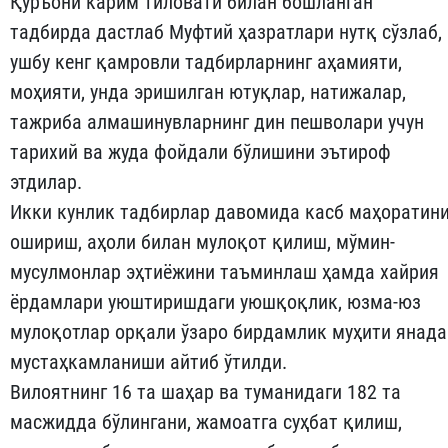
Қуръони карим тиловати билан бошланган
тадбирда дастлаб Муфтий ҳазратлари нутқ сўзлаб,
ушбу кенг қамровли тадбирларнинг аҳамияти,
моҳияти, унда эришилган ютуқлар, натижалар,
тажриба алмашинувларнинг дин пешволари учун
тарихий ва жуда фойдали бўлишини эътироф
этдилар.
Икки кунлик тадбирлар давомида касб маҳоратин
ошириш, аҳоли билан мулоқот қилиш, мўмин-
мусулмонлар эҳтиёжини таъминлаш ҳамда хайрия
ёрдамлари уюштиришдаги уюшқоқлик, юзма-юз
мулоқотлар орқали ўзаро бирдамлик муҳити янада
мустаҳкамланиши айтиб ўтилди.
Вилоятнинг 16 та шаҳар ва туманидаги 182 та
масжидда бўлингани, жамоатга суҳбат қилиш,