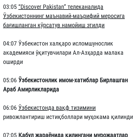
03:05
“Discover Pakistan” телеканалида
Ўзбекистоннинг маънавий-маърифий меросига
бағишланган кўрсатув намойиш этилди
04:07 Ўзбекистон халқаро исломшунослик
академияси ўқитувчилари Ал-Азҳарда малака
оширди
05:06
Ўзбекистонлик имом-хатиблар Бирлашган
Араб Амирликларида
06:06
Ўзбекистонда вақф тизимини
ривожлантириш истиқболлари муҳокама қилинди
07:05
Қабул жараёнида қилингани мурожаатлар