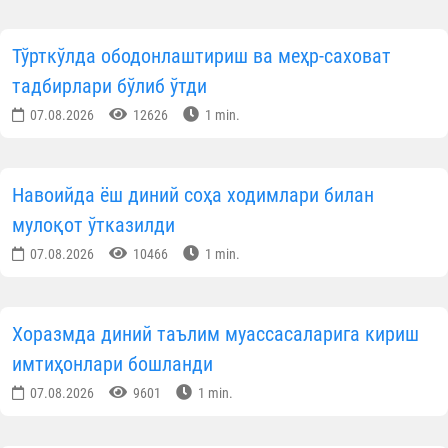
беришмаган жойга бормаслик; ухлаётганларид
безовта қилмаслик; аҳли аёли, фарзандларин
улардан устун қўймаслик; ота-она хатога йў
қўйсалар, билмасликка олиш, дарҳол кечириб
унутиш; кулгили гап бўлса ҳам, уларнин
ҳузурларида ўзини тутиш; улар яхши кўрадига
таомни илиниш; улардан олдин таомга қў
чўзмаслик; уларнинг олдиларида чўзилиб ётмаслик
оёқ узатмаслик; уйга улардан олдин кирмаслик
олдиларига тушиб юрмаслик; чақирганларид
тезлик билан жавоб бериш; уларнинг ҳаётликларид
ҳам, вафот этганларидан кейин ҳам дўстларин
ҳурмат қилиш; ота-онасининг ҳурматин
қилмайдиганлар билан дўстлашмаслик; уларнин
ҳақларига дуо қилиш; вафотларидан кейи