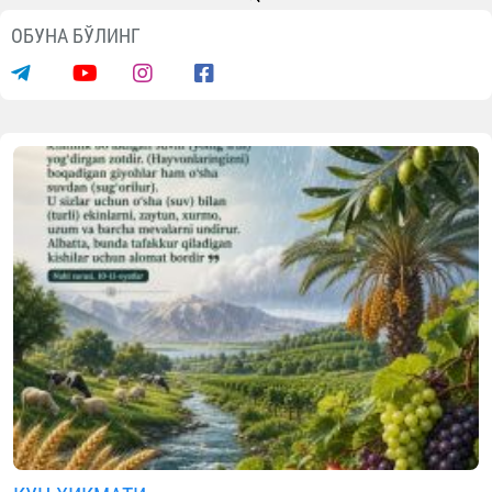
Мақолалар
Ота-онани ҳурматлаш одоблари
08.08.2026
3697
1 min.
Ота-онанинг розилигини олишг
интилиш фазилати барч
фазилатларнинг негизи, борлиқдаг
ҳар қандай ҳақ-ҳуқуқларнинг кели
чиқадиган асосидир.
Ота-оналар, бола тарбияси била
шуғулланаётган тарбиячила