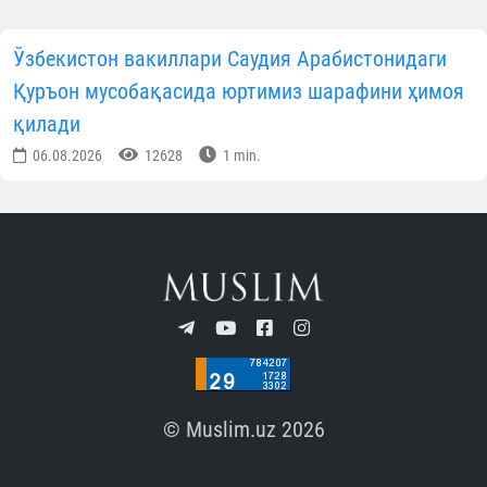
Ўзбекистон мусулмонлари идораси
Матбуот хизмати
ОБУНА БЎЛИНГ