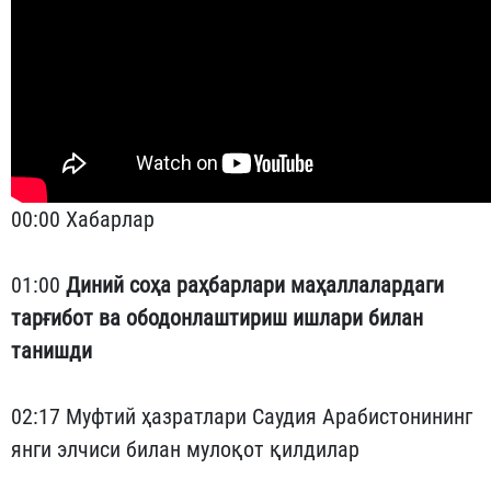
00:00 Хабарлар
01:00
Диний соҳа раҳбарлари маҳаллалардаги
тарғибот ва ободонлаштириш ишлари билан
танишди
02:17 Муфтий ҳазратлари Саудия Арабистонининг
янги элчиси билан мулоқот қилдилар