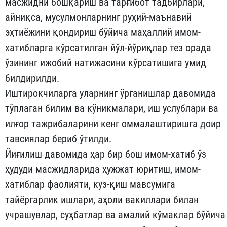
масжидни бошқариш ва тарғибот тадбирлари,
айниқса, мусулмонларнинг руҳий-маънавий
эҳтиёжини қондириш бўйича маҳаллий имом-
хатибларга кўрсатилган йўл-йўриқлар тез орада
ўзининг ижобий натижасини кўрсатишига умид
билдирилди.
Иштирокчиларга уларнинг ўрганишлар давомида
тўплаган билим ва кўникмалари, иш услублари ва
илғор тажрибаларини кенг оммалаштиришга доир
тавсиялар бериб ўтилди.
Йиғилиш давомида ҳар бир бош имом-хатиб ўз
ҳудуди масжидларида ҳужжат юритиш, имом-
хатиблар фаолияти, куз-қиш мавсумига
тайёргарлик ишлари, аҳоли вакиллари билан
учрашувлар, суҳбатлар ва амалий кўмаклар бўйича