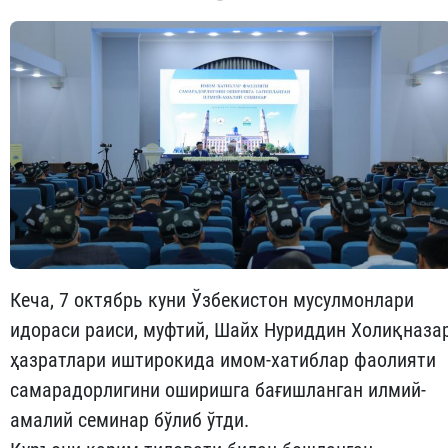
Кеча, 7 октябрь куни Ўзбекистон мусулмонлари
идораси раиси, муфтий, Шайх Нуриддин Холиқназа
ҳазратлари иштирокида имом-хатиблар фаолияти
самарадорлигини оширишга бағишланган илмий-
амалий семинар бўлиб ўтди.