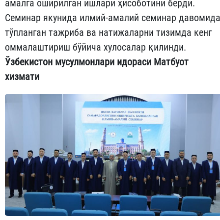
амалга оширилган ишлари ҳисоботини берди.
Семинар якунида илмий-амалий семинар давомид
тўпланган тажриба ва натижаларни тизимда кенг
оммалаштириш бўйича хулосалар қилинди.
Ўзбекистон мусулмонлари идораси Матбуот
хизмати