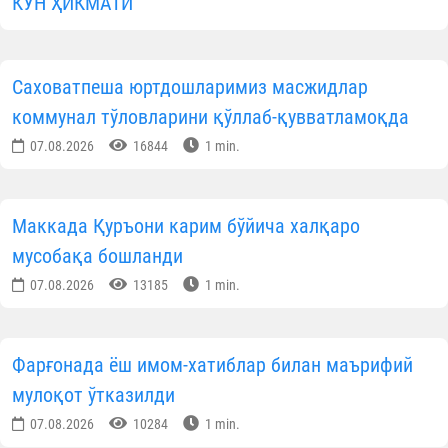
фарзандларга қуйидаги одатларн
сингдиришлари мақсадга мувофиқ:
Гуноҳга сабаб бўлмаса, отаонанинг буюрганларин
албатта бажариш; ота-онага мулойим сўзлаш; уйг
кирганларида, ҳурматлари учун ўрнидан туриш; ҳа
тонг салом бериш, уйқудан олдин хайрли тун тилаш
мол-мулкларини сақлаш; сўраган нарсаларин
бериш; улардан маслаҳат сўраш; ота-она ҳақига ду
ва истиғфор айтиш; улар меҳмон кутишса, ёнларид
мунтазир бўлиб туриш; уларнинг айтишларин
кутмай, уларни хурсанд қиладиган ишларн
бажариш; уларнинг ҳузурларида овозни балан
кўтармаслик; гапларини бўлмаслик; из