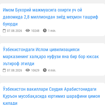
Имом Бухорий мажмуасига охирги уч ой
давомида 2,8 миллиондан зиёд меҳмон ташриф
буюрди
07.08.2026
10248
1 min.
Ўзбекистондаги Ислом цивилизацияси
марказининг халқаро нуфузи яна бир бор юксак
эътироф этилди
07.08.2026
10629
4 min.
Ўзбекистон вакиллари Саудия Арабистонидаги
Қуръон мусобақасида юртимиз шарафини ҳимоя
қилади