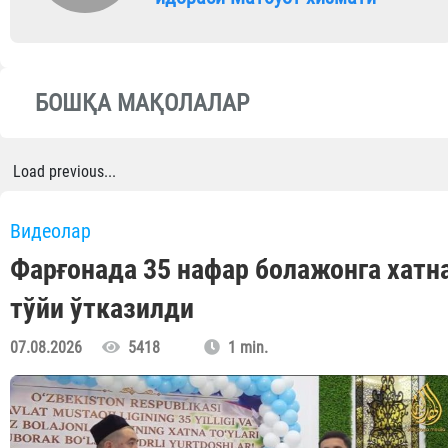
БОШҚА МАҚОЛАЛАР
Load previous...
Видеолар
Фарғонада 35 нафар болажонга хатн
тўйи ўтказилди
07.08.2026
5418
1 min.