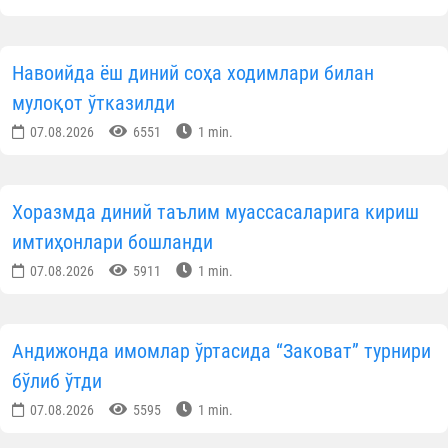
Навоийда ёш диний соҳа ходимлари билан
мулоқот ўтказилди
07.08.2026
6551
1 min.
Хоразмда диний таълим муассасаларига кириш
имтиҳонлари бошланди
07.08.2026
5911
1 min.
Андижонда имомлар ўртасида “Заковат” турнири
бўлиб ўтди
07.08.2026
5595
1 min.