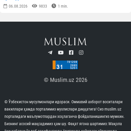
06.08.2026
9833
1 min.
© Muslim.uz 2026
© Ўзбекистон мусулмонлари идораси. Оммавий ахборот воситалари
вакиллари ҳамда порталимиз мухлислари диққатига! Сиз muslim.uz
порталидаги маълумотлардан хоҳлаганча фойдаланишингиз мумкин.
Бизнинг асосий мақсадимиз ҳам шу. Фақат ягона шартимиз: Мақола