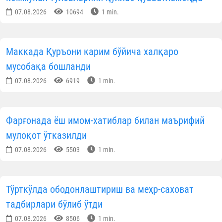
07.08.2026
10694
1 min.
Маккада Қуръони карим бўйича халқаро
мусобақа бошланди
07.08.2026
6919
1 min.
Фарғонада ёш имом-хатиблар билан маърифий
мулоқот ўтказилди
07.08.2026
5503
1 min.
Тўрткўлда ободонлаштириш ва меҳр-саховат
тадбирлари бўлиб ўтди
07.08.2026
8506
1 min.