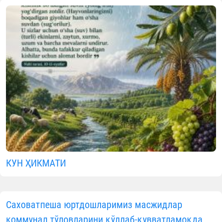
КУН ҲИКМАТИ
Саховатпеша юртдошларимиз масжидлар
коммунал тўловларини қўллаб-қувватламоқда