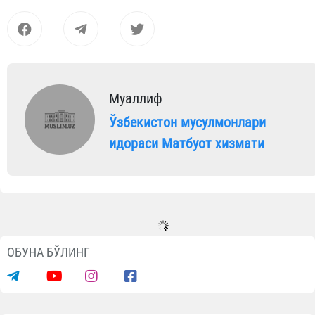
Муаллиф
Ўзбекистон мусулмонлари
идораси Матбуот хизмати
ОБУНА БЎЛИНГ