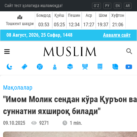
Сайт тест ҳолатида ишламоқда!
O`Z
РУ
EN
AR
Бомдод
Қуёш
Пешин
Аср
Шом
Хуфтон
Тошкент шаҳри
03:53
05:25
12:34
17:27
19:37
21:06
08 Август, 2026, 25 Сафар, 1448
Aввалги сайт
Мақолалар
"Имом Молик сендан кўра Қуръон ва
суннатни яхшироқ билади"
09.10.2025
9271
1 min.