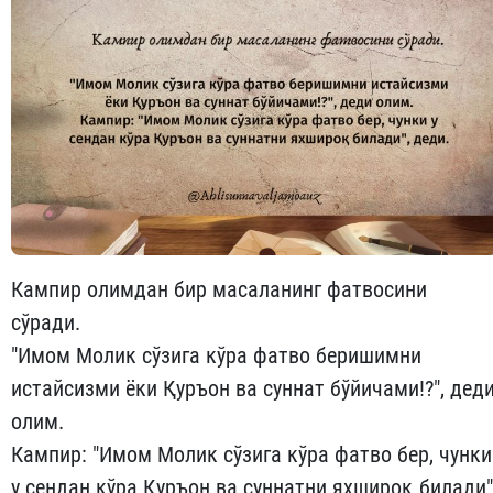
Кампир олимдан бир масаланинг фатвосини
сўради.
"Имом Молик сўзига кўра фатво беришимни
истайсизми ёки Қуръон ва суннат бўйичами!?", дед
олим.
Кампир: "Имом Молик сўзига кўра фатво бер, чунки
у сендан кўра Қуръон ва суннатни яхшироқ билади"