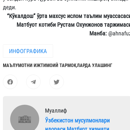
деди.
“Кўкалдош” ўрта махсус ислом таълим муассасас
Матбуот котиби Рустам Охунжонов таржимас
Манба:
@ahnafu
ИНФОГРАФИКА
МАЪЛУМОТНИ ИЖТИМОИЙ ТАРМОҚЛАРДА УЛАШИНГ
Муаллиф
Ўзбекистон мусулмонлари
идораси Матбуот хизмати