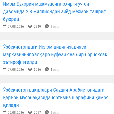
07.08.2026
1666
1 min.
Тўрткўлда ободонлаштириш ва меҳр-саховат
тадбирлари бўлиб ўтди
07.08.2026
4964
1 min.
Навоийда ёш диний соҳа ходимлари билан
мулоқот ўтказилди
07.08.2026
3359
1 min.
Хоразмда диний таълим муассасаларига кириш
имтиҳонлари бошланди
07.08.2026
3066
1 min.