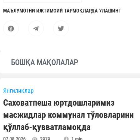
МАЪЛУМОТНИ ИЖТИМОИЙ ТАРМОҚЛАРДА УЛАШИНГ
БОШҚА МАҚОЛАЛАР
Янгиликлар
Саховатпеша юртдошларимиз
масжидлар коммунал тўловларини
қўллаб-қувватламоқда
07.08.2026
2979
1 min.