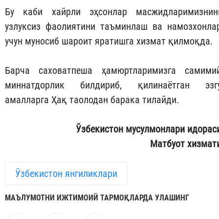
Бу каби хайрли эҳсонлар масжидларимизнин
узлуксиз фаолиятини таъминлаш ва намозхонла
учун муносиб шароит яратишга хизмат қилмоқда.
Барча саховатпеша ҳамюртларимизга самими
миннатдорлик билдириб, қилинаётган эзг
амалларга Ҳақ таолодан барака тилайди.
Ўзбекистон мусулмонлари идорас
Матбуот хизмат
Ўзбекистон янгиликлари
МАЪЛУМОТНИ ИЖТИМОИЙ ТАРМОҚЛАРДА УЛАШИНГ