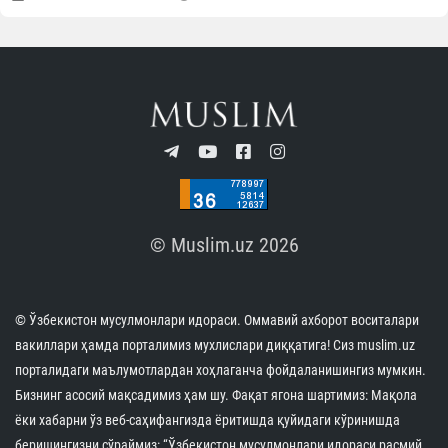
Андижонда имомлар ўртасида “Заковат” турнири
бўлиб ўтди
07.08.2026
3002
1 min.
Имом Бухорий мажмуасига охирги уч ой
давомида 2,8 миллиондан зиёд меҳмон ташриф
буюрди
07.08.2026
7849
1 min.
Ўзбекистондаги Ислом цивилизацияси
марказининг халқаро нуфузи яна бир бор юксак
эътироф этилди