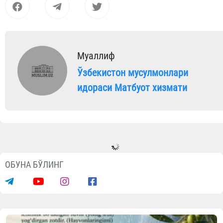
Муаллиф
Ўзбекистон мусулмонлари
идораси Матбуот хизмати
Видеолар
Фарғонада 35 нафар болажонга хатн
тўйи ўтказилди
07.08.2026
1745
1 min.