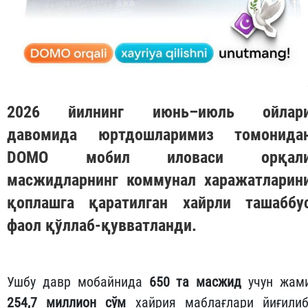
2026 йилнинг июнь–июль ойлар
давомида юртдошларимиз томонида
DOMO
мобил иловаси орқал
масжидларнинг коммунал харажатларин
қоплашга қаратилган хайрли ташаббу
фаол қўллаб-қувватланди.
Ушбу давр мобайнида
650 та масжид
учун жам
254,7 миллион сўм
хайрия маблағлари йиғилиб