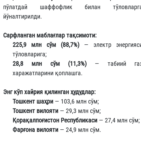
пўлатдай шаффофлик билан тўловларг
йўналтирилди.
Сарфланган маблағлар тақсимоти:
225,9 млн сўм (88,7%)
— электр энергияс
тўловларига;
28,8 млн сўм (11,3%)
— табиий га
харажатларини қоплашга.
Энг кўп хайрия қилинган ҳудудлар:
Тошкент шаҳри
— 103,6 млн сўм;
Тошкент вилояти
— 29,3 млн сўм;
Қорақалпоғистон Республикаси
— 27,4 млн сўм;
Фарғона вилояти
— 24,9 млн сўм.