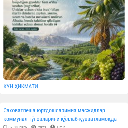
www.vaqf.uz
Видеолавҳалар
МАЪЛУМОТНИ ИЖТИМОИЙ ТАРМОҚЛАРДА УЛАШИНГ
Муаллиф
Ўзбекистон мусулмонлари идораси
Матбуот хизмати