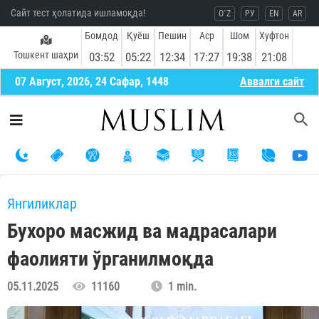
Сайт тест ҳолатида ишламоқда!
O`Z
РУ
EN
AR
Бомдод
Қуёш
Пешин
Аср
Шом
Хуфтон
Тошкент шаҳри
03:52
05:22
12:34
17:27
19:38
21:08
07 Август, 2026, 24 Сафар, 1448
Aввалги сайт
Янгиликлар
Бухоро масжид ва мадрасалари
фаолияти ўрганилмоқда
05.11.2025
11160
1 min.