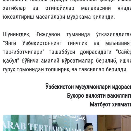
хатиблар ва отинойилар малакасини янад
юксалтириш масалалари муҳокама қилинди.
Шунингдек, Ғиждувон туманида ўтказиладига
“Янги Ўзбекистоннинг тинчлик ва маънавия
тарғиботчилари” ташаббуси доирасидаги “Сайё
қабул” бўйича амалий кўрсатмалар берилиб, ишч
гуруҳ томонидан топшириқ ва тавсиялар берилди.
Ўзбекистон мусулмонлари идорас
Бухоро вилояти вакиллиг
Матбуот хизмат