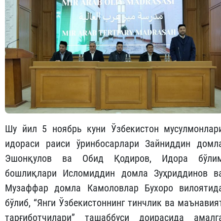
Шу йил 5 ноябрь куни Ўзбекистон мусулмонлар
идораси раиси ўринбосарлари Зайниддин домл
Эшонқулов ва Обид Қодиров, Идора бўли
бошлиқлари Исломиддин домла Зуҳриддинов в
Музаффар домла Камоловлар Бухоро вилоятид
бўлиб, “Янги Ўзбекистоннинг тинчлик ва маънавия
тарғиботчилари” ташаббуси доирасида амалг