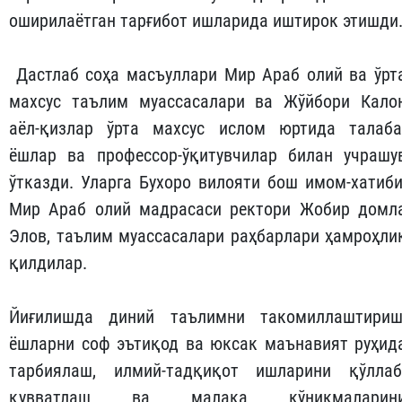
оширилаётган тарғибот ишларида иштирок этишди
Дастлаб соҳа масъуллари Мир Араб олий ва ўрт
махсус таълим муассасалари ва Жўйбори Кало
аёл-қизлар ўрта махсус ислом юртида талаба
ёшлар ва профессор-ўқитувчилар билан учрашу
ўтказди. Уларга Бухоро вилояти бош имом-хатиби
Мир Араб олий мадрасаси ректори Жобир домл
Элов, таълим муассасалари раҳбарлари ҳамроҳли
қилдилар.
Йиғилишда диний таълимни такомиллаштириш
ёшларни соф эътиқод ва юксак маънавият руҳид
тарбиялаш, илмий-тадқиқот ишларини қўллаб
қувватлаш ва малака кўникмаларин