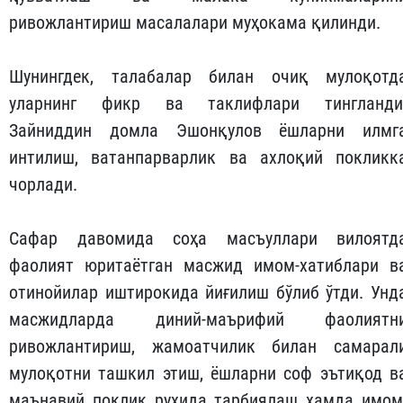
ривожлантириш масалалари муҳокама қилинди.
Шунингдек, талабалар билан очиқ мулоқотд
уларнинг фикр ва таклифлари тингланди
Зайниддин домла Эшонқулов ёшларни илмг
интилиш, ватанпарварлик ва ахлоқий покликк
чорлади.
Сафар давомида соҳа масъуллари вилоятд
фаолият юритаётган масжид имом-хатиблари в
отинойилар иштирокида йиғилиш бўлиб ўтди. Унд
масжидларда диний-маърифий фаолиятн
ривожлантириш, жамоатчилик билан самарал
мулоқотни ташкил этиш, ёшларни соф эътиқод в
маънавий поклик руҳида тарбиялаш ҳамда имом