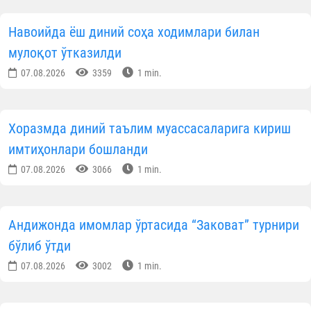
КУН ҲИКМАТИ
Саховатпеша юртдошларимиз масжидлар
коммунал тўловларини қўллаб-қувватламоқда
07.08.2026
2923
1 min.
Маккада Қуръони карим бўйича халқаро
мусобақа бошланди
07.08.2026
1843
1 min.
Фарғонада ёш имом-хатиблар билан маърифий
мулоқот ўтказилди