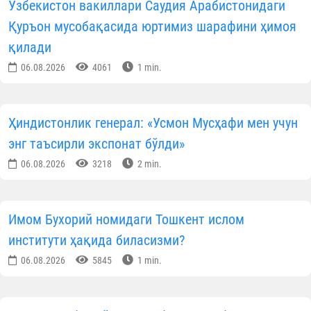
Ўзбекистон вакиллари Саудия Арабистонидаги
Қуръон мусобақасида юртимиз шарафини ҳимоя
қилади
06.08.2026
4061
1 min.
Ҳиндистонлик генерал: «Усмон Мусҳафи мен учун
энг таъсирли экспонат бўлди»
06.08.2026
3218
2 min.
Имом Бухорий номидаги Тошкент ислом
институти ҳақида биласизми?
06.08.2026
5845
1 min.