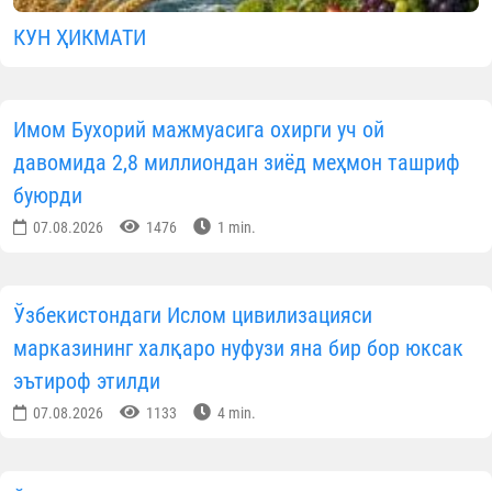
КУН ҲИКМАТИ
Имом Бухорий мажмуасига охирги уч ой
давомида 2,8 миллиондан зиёд меҳмон ташриф
буюрди
07.08.2026
1476
1 min.
Ўзбекистондаги Ислом цивилизацияси
марказининг халқаро нуфузи яна бир бор юксак
эътироф этилди
07.08.2026
1133
4 min.