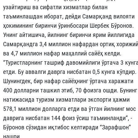
узайтириш ва сифатли хизматлар билан
таъминлашдан иборат, дейди Самарқанд вилояти
ҳокимининг биринчи ўринбосари Шербек Бўронов
.
Унинг айтишича, йилнинг биринчи ярим йиллигида
Самарқандга 3,4 миллион нафардан ортиқ хорижи
ва 4,7 миллион нафар маҳаллий сайёҳ келди.
“Туристларнинг ташриф давомийлиги ўртача 3 кунг
етди. Бу аввалги даврга нисбатан 0,5 кунга кўпдир.
Шунингдек, бир нафар сайёҳнинг ўртача харажати
400 долларни ташкил этиб, 70 фоизга ошди. Бунинг
натижасида туризм хизматлари экспорти ҳажми
578,1 миллион долларга етди ва ўтган йилнинг мос
даврига нисбатан 144 фоиз ўсиш таъминланди”, -
Бўронов сўзидан иқтибос келтиради “Зарафшон”
нашри.