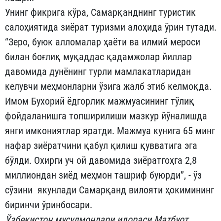
Унинг фикрига кўра, Самарқанднинг туристик
салоҳиятида зиёрат туризми алоҳида ўрин тутади.
“Зеро, буюк алломалар ҳаёти ва илмий мероси
билан боғлиқ муқаддас қадамжолар йиллар
давомида дунёнинг турли мамлакатларидан
келувчи меҳмонларни ўзига жалб этиб келмоқда.
Имом Бухорий ёдгорлик мажмуасининг тўлиқ
фойдаланишга топширилиши мазкур йўналишда
янги имкониятлар яратди. Мажмуа кунига 65 минг
нафар зиёратчини қабул қилиш қувватига эга
бўлди. Охирги уч ой давомида зиёратгоҳга 2,8
миллиондан зиёд меҳмон ташриф буюрди”, - ўз
сўзини якунлади Самарқанд вилояти ҳокимининг
биринчи ўринбосари.
Ўзбекистон мусулмонлари идораси Матбуот