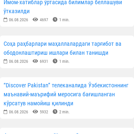
Имом-хатиблар ўртасида билимлар беллашуви
ўтказилди
06.08.2026
4697
1 min.
Соҳа раҳбарлари маҳаллалардаги тарғибот ва
ободонлаштириш ишлари билан танишди
06.08.2026
6931
1 min.
“Discover Pakistan” телеканалида Ўзбекистоннинг
маънавий-маърифий меросига бағишланган
кўрсатув намойиш қилинди
06.08.2026
5932
2 min.