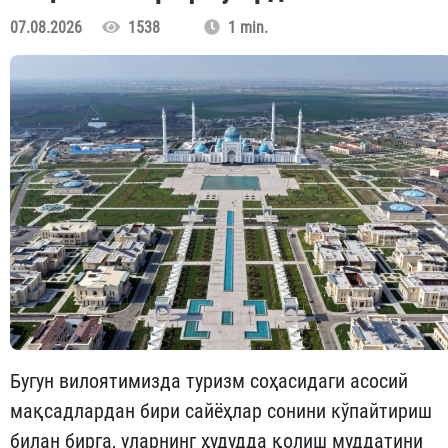
07.08.2026
1538
1 min.
Бугун вилоятимизда туризм соҳасидаги асосий
мақсадлардан бири сайёҳлар сонини кўпайтириш
билан бирга, уларнинг ҳудудда қолиш муддатини