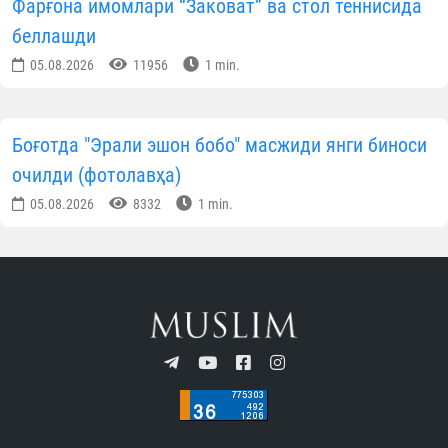
Фарғона имомлари “Заковат” ва стол теннисида
беллашди
05.08.2026
11956
1 min.
Боғотда "Эрали эшон бобо" масжиди янги биноси
очилди (фотолавҳа)
05.08.2026
8332
1 min.