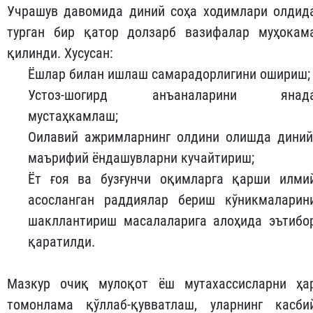
Учрашув давомида диний соҳа ходимлари олдид
турган бир қатор долзарб вазифалар муҳокам
қилинди. Хусусан:
Ёшлар билан ишлаш самарадорлигини ошириш;
Устоз-шогирд анъаналарини янад
мустаҳкамлаш;
Оилавий ажримларнинг олдини олишда диний
маърифий ёндашувларни кучайтириш;
Ёт ғоя ва бузғунчи оқимларга қарши илми
асосланган раддиялар бериш кўникмаларин
шакллантириш масалаларига алоҳида эътибо
қаратилди.
Мазкур очиқ мулоқот ёш мутахассисларни ҳа
томонлама қўллаб-қувватлаш, уларнинг касби