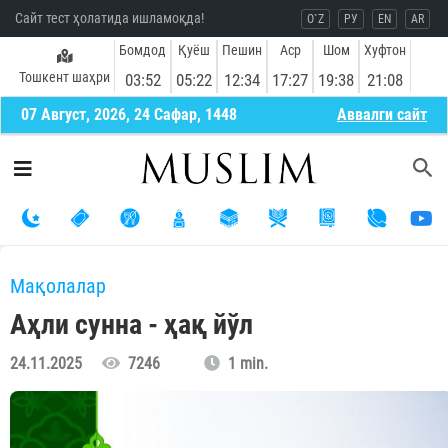
Сайт тест ҳолатида ишламоқда!
O`Z
РУ
EN
AR
Бомдод
Қуёш
Пешин
Аср
Шом
Хуфтон
Тошкент шаҳри
03:52
05:22
12:34
17:27
19:38
21:08
07 Август, 2026, 24 Сафар, 1448
Aввалги сайт
Мақолалар
Аҳли сунна - ҳақ йўл
24.11.2025
7246
1 min.