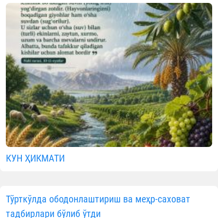
КУН ҲИКМАТИ
Тўрткўлда ободонлаштириш ва меҳр-саховат
тадбирлари бўлиб ўтди