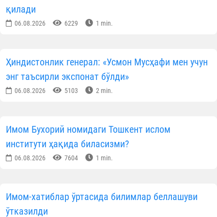
қилади
06.08.2026
6229
1 min.
Ҳиндистонлик генерал: «Усмон Мусҳафи мен учун
энг таъсирли экспонат бўлди»
06.08.2026
5103
2 min.
Имом Бухорий номидаги Тошкент ислом
институти ҳақида биласизми?
06.08.2026
7604
1 min.
Имом-хатиблар ўртасида билимлар беллашуви
ўтказилди