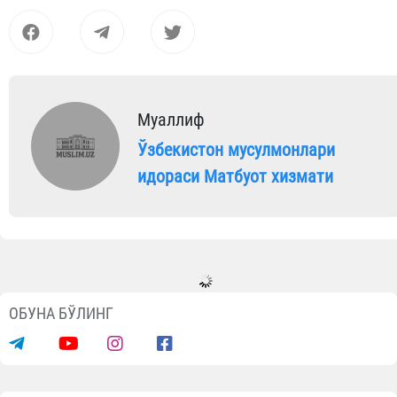
Муаллиф
Ўзбекистон мусулмонлари
идораси Матбуот хизмати
ОБУНА БЎЛИНГ