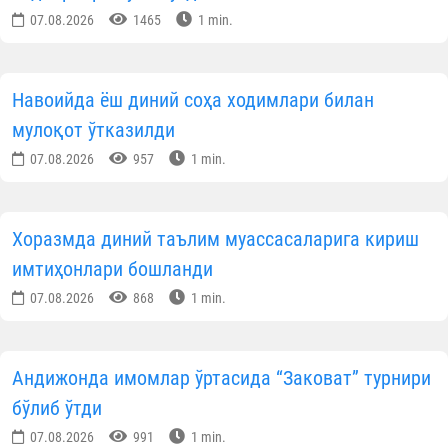
07.08.2026
1465
1 min.
Навоийда ёш диний соҳа ходимлари билан
мулоқот ўтказилди
07.08.2026
957
1 min.
Хоразмда диний таълим муассасаларига кириш
имтиҳонлари бошланди
07.08.2026
868
1 min.
Андижонда имомлар ўртасида “Заковат” турнири
бўлиб ўтди
07.08.2026
991
1 min.