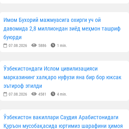
Имом Бухорий мажмуасига охирги уч ой
давомида 2,8 миллиондан зиёд меҳмон ташриф
буюрди
07.08.2026
5886
1 min.
Ўзбекистондаги Ислом цивилизацияси
марказининг халқаро нуфузи яна бир бор юксак
эътироф этилди
07.08.2026
4581
4 min.
Ўзбекистон вакиллари Саудия Арабистонидаги
Қуръон мусобақасида юртимиз шарафини ҳимоя