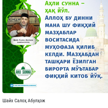
Шайх Салоҳ Абулҳож