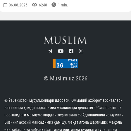
06.08.2026
6248
1 min.
© Muslim.uz 2026
© Ўзбекистон мусулмонлари идораси. Оммавий ахборот воситалари
вакиллари ҳамда порталимиз мухлислари диққатига! Сиз muslim.uz
порталидаги маълумотлардан хоҳлаганча фойдаланишингиз мумкин.
Бизнинг асосий мақсадимиз ҳам шу. Фақат ягона шартимиз: Мақола
ёки хабарни ўз веб-саҳифангизда ёритишда қуйидаги кўринишда