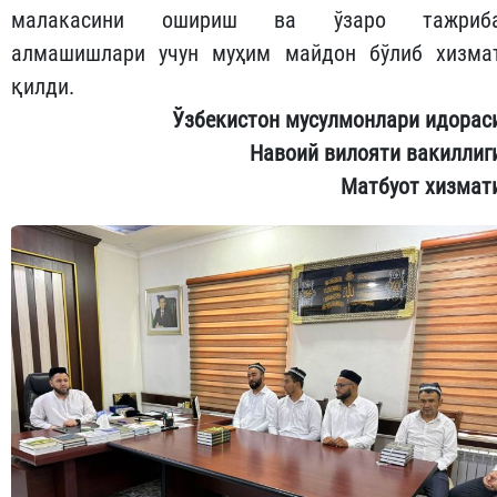
малакасини ошириш ва ўзаро тажриб
алмашишлари учун муҳим майдон бўлиб хизма
қилди.
Ўзбекистон мусулмонлари идорас
Навоий вилояти вакиллиг
Матбуот хизмат