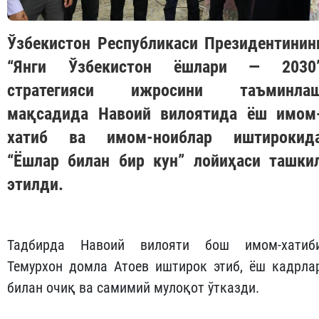
Ўзбекистон Республикаси Президентинин
“Янги Ўзбекистон ёшлари — 2030
стратегияси ижросини таъминла
мақсадида Навоий вилоятида ёш имом
хатиб ва имом-ноиблар иштирокид
“Ёшлар билан бир кун” лойиҳаси ташки
этилди.
Тадбирда Навоий вилояти бош имом-хатиб
Темурхон домла Атоев иштирок этиб, ёш кадрла
билан очиқ ва самимий мулоқот ўтказди.