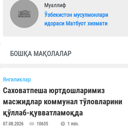
Муаллиф
Ўзбекистон мусулмонлари
идораси Матбуот хизмати
БОШҚА МАҚОЛАЛАР
Янгиликлар
Саховатпеша юртдошларимиз
масжидлар коммунал тўловларини
қўллаб-қувватламоқда
07.08.2026
10635
1 min.