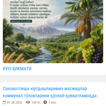
КУН ҲИКМАТИ
Саховатпеша юртдошларимиз масжидлар
коммунал тўловларини қўллаб-қувватламоқда
07.08.2026
10610
1 min.