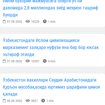
Имом Бухорий мажмуасига охирги уч ой
давомида 2,8 миллиондан зиёд меҳмон ташриф
буюрди
07.08.2026
10229
1 min.
Ўзбекистондаги Ислом цивилизацияси
марказининг халқаро нуфузи яна бир бор юксак
эътироф этилди
07.08.2026
10597
4 min.
Ўзбекистон вакиллари Саудия Арабистонидаги
Қуръон мусобақасида юртимиз шарафини ҳимоя
қилади
06.08.2026
9821
1 min.