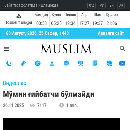
Сайт тест ҳолатида ишламоқда!
O`Z
РУ
EN
AR
Бомдод
Қуёш
Пешин
Аср
Шом
Хуфтон
Тошкент шаҳри
03:53
05:25
12:34
17:27
19:37
21:06
08 Август, 2026, 25 Сафар, 1448
Aввалги сайт
Видеолар
Мўмин ғийбатчи бўлмайди
26.11.2025
7117
1 min.