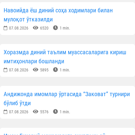
Навоийда ёш диний соҳа ходимлари билан
мулоқот ўтказилди
07.08.2026
6520
1 min.
Хоразмда диний таълим муассасаларига кириш
имтиҳонлари бошланди
07.08.2026
5895
1 min.
Андижонда имомлар ўртасида “Заковат” турнири
бўлиб ўтди
07.08.2026
5576
1 min.