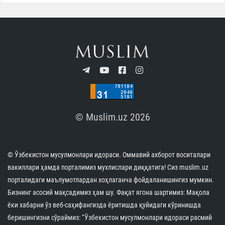
© Muslim.uz 2026
© Ўзбекистон мусулмонлари идораси. Оммавий ахборот воситалари
вакиллари ҳамда порталимиз мухлислари диққатига! Сиз muslim.uz
порталидаги маълумотлардан хоҳлаганча фойдаланишингиз мумкин.
Бизнинг асосий мақсадимиз ҳам шу. Фақат ягона шартимиз: Мақола
ёки хабарни ўз веб-саҳифангизда ёритишда қуйидаги кўринишда
беришингизни сўраймиз: “Ўзбекистон мусулмонлари идораси расмий