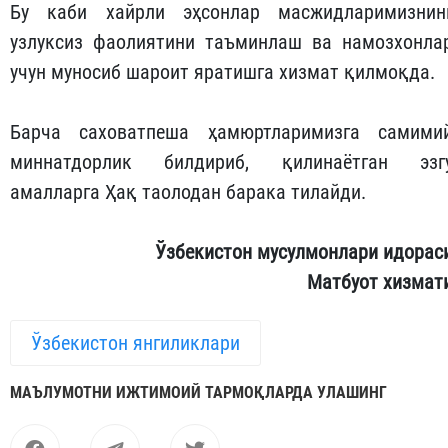
Бу каби хайрли эҳсонлар масжидларимизнин
узлуксиз фаолиятини таъминлаш ва намозхонла
учун муносиб шароит яратишга хизмат қилмоқда.
Барча саховатпеша ҳамюртларимизга самими
миннатдорлик билдириб, қилинаётган эзг
амалларга Ҳақ таолодан барака тилайди.
Ўзбекистон мусулмонлари идорас
Матбуот хизмат
Ўзбекистон янгиликлари
МАЪЛУМОТНИ ИЖТИМОИЙ ТАРМОҚЛАРДА УЛАШИНГ