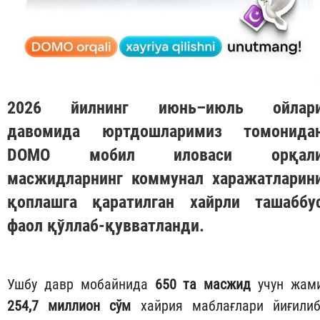
2026 йилнинг июнь–июль ойлар
давомида юртдошларимиз томонида
DOMO
мобил иловаси орқал
масжидларнинг коммунал харажатларин
қоплашга қаратилган хайрли ташаббу
фаол қўллаб-қувватланди.
Ушбу давр мобайнида
650 та масжид
учун жам
254,7 миллион сўм
хайрия маблағлари йиғилиб