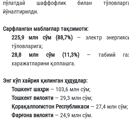
пўлатдай шаффофлик билан тўловларг
йўналтирилди.
Сарфланган маблағлар тақсимоти:
225,9 млн сўм (88,7%)
— электр энергияс
тўловларига;
28,8 млн сўм (11,3%)
— табиий га
харажатларини қоплашга.
Энг кўп хайрия қилинган ҳудудлар:
Тошкент шаҳри
— 103,6 млн сўм;
Тошкент вилояти
— 29,3 млн сўм;
Қорақалпоғистон Республикаси
— 27,4 млн сўм;
Фарғона вилояти
— 24,9 млн сўм.