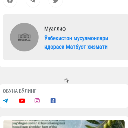
Муаллиф
Ўзбекистон мусулмонлари
идораси Матбуот хизмати
ОБУНА БЎЛИНГ