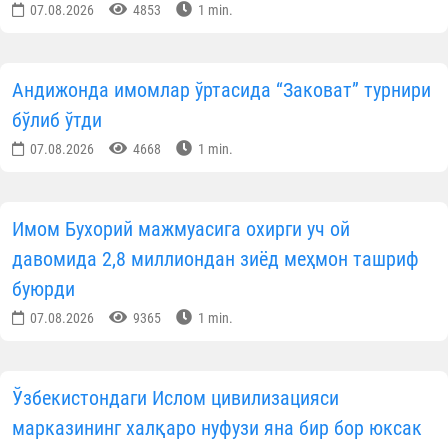
07.08.2026
4853
1 min.
Андижонда имомлар ўртасида “Заковат” турнири
бўлиб ўтди
07.08.2026
4668
1 min.
Имом Бухорий мажмуасига охирги уч ой
давомида 2,8 миллиондан зиёд меҳмон ташриф
буюрди
07.08.2026
9365
1 min.
Ўзбекистондаги Ислом цивилизацияси
марказининг халқаро нуфузи яна бир бор юксак