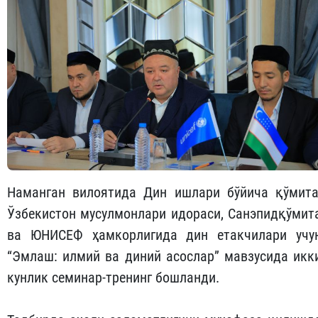
Наманган вилоятида Дин ишлари бўйича қўмита
Ўзбекистон мусулмонлари идораси, Санэпидқўмит
ва ЮНИСЕФ ҳамкорлигида дин етакчилари учу
“Эмлаш: илмий ва диний асослар” мавзусида икк
кунлик семинар-тренинг бошланди.