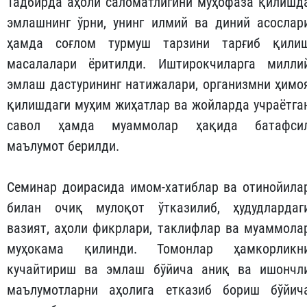
Тадбирда аҳоли саломатлигини муҳофаза қилишд
эмлашнинг ўрни, унинг илмий ва диний асослар
ҳамда соғлом турмуш тарзини тарғиб қили
масалалари ёритилди. Иштирокчиларга милли
эмлаш дастурининг натижалари, организмни ҳимо
қилишдаги муҳим жиҳатлар ва жойларда учраётга
савол ҳамда муаммолар ҳақида батафси
маълумот берилди.
Семинар доирасида имом-хатиблар ва отинойила
билан очиқ мулоқот ўтказилиб, ҳудудлардаг
вазият, аҳоли фикрлари, таклифлар ва муаммола
муҳокама қилинди. Томонлар ҳамкорликн
кучайтириш ва эмлаш бўйича аниқ ва ишончл
маълумотларни аҳолига етказиб бориш бўйич