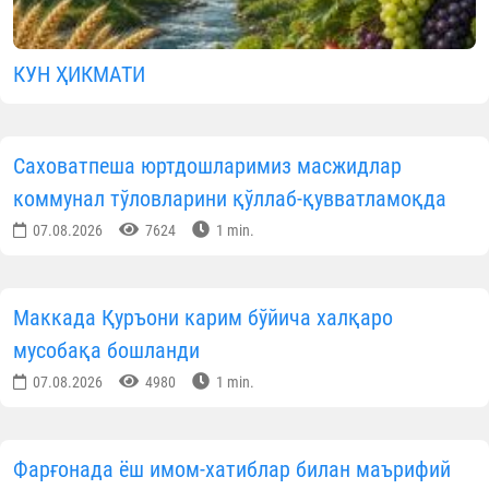
КУН ҲИКМАТИ
Саховатпеша юртдошларимиз масжидлар
коммунал тўловларини қўллаб-қувватламоқда
07.08.2026
7624
1 min.
Маккада Қуръони карим бўйича халқаро
мусобақа бошланди
07.08.2026
4980
1 min.
Фарғонада ёш имом-хатиблар билан маърифий