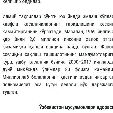
келишиб олдилар.
Илмий таҳлиллар сўнгги юз йилда эмлаш кўпла
хавфли касалликларнинг тарқалишини кески
камайтирганини кўрсатади. Масалан, 1969 йилгач
ҳар йили 2,6 миллион инсонни ҳалок этга
қизамиқка қарши вакцина пайдо бўлган. Жаҳо
соғлиқни сақлаш ташкилотининг маълумотлариг
кўра, ушбу касаллик бўйича 2000–2017 йиллард
дунё миқёсида ўлимлар 80 фоизга камайди
Миллионлаб болаларнинг ҳаётини издан чиқарга
полиомиелит эса бугун деярли йўқ даражасг
тушган.
Ўзбекистон мусулмонлари идорас