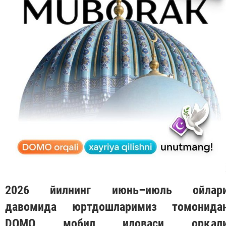
2026 йилнинг июнь–июль ойлар
давомида юртдошларимиз томонида
DOMO
мобил иловаси орқал