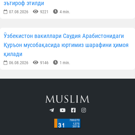
эътироф этилди
07.08.2026
9221
4 min.
Ўзбекистон вакиллари Саудия Арабистонидаги
Қуръон мусобақасида юртимиз шарафини ҳимоя
қилади
06.08.2026
9146
1 min.