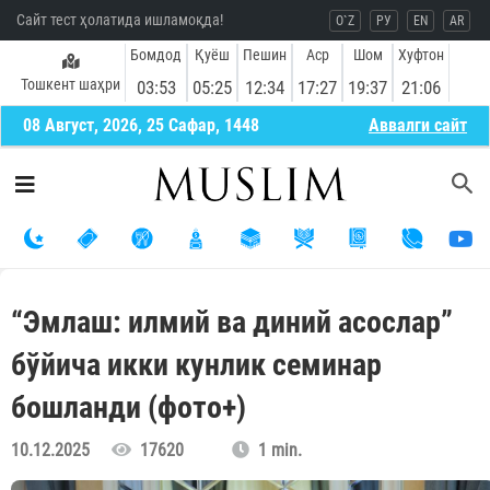
Сайт тест ҳолатида ишламоқда!
O`Z
РУ
EN
AR
Бомдод
Қуёш
Пешин
Аср
Шом
Хуфтон
Тошкент шаҳри
03:53
05:25
12:34
17:27
19:37
21:06
08 Август, 2026, 25 Сафар, 1448
Aввалги сайт
“Эмлаш: илмий ва диний асослар”
бўйича икки кунлик семинар
бошланди (фото+)
10.12.2025
17620
1 min.