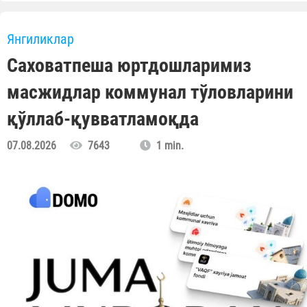
Янгиликлар
Саховатпеша юртдошларимиз
масжидлар коммунал тўловларини
қўллаб-қувватламоқда
07.08.2026
7643
1 min.