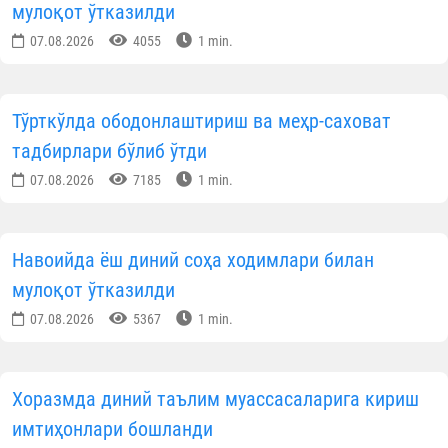
мулоқот ўтказилди
07.08.2026
4055
1 min.
Тўрткўлда ободонлаштириш ва меҳр-саховат
тадбирлари бўлиб ўтди
07.08.2026
7185
1 min.
Навоийда ёш диний соҳа ходимлари билан
мулоқот ўтказилди
07.08.2026
5367
1 min.
Хоразмда диний таълим муассасаларига кириш
имтиҳонлари бошланди