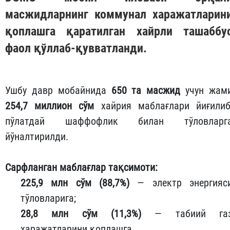
масжидларнинг коммунал харажатларин
қоплашга қаратилган хайрли ташаббу
фаол қўллаб-қувватланди.
Ушбу давр мобайнида
650 та масжид
учун жам
254,7 миллион сўм
хайрия маблағлари йиғилиб
пўлатдай шаффофлик билан тўловларг
йўналтирилди.
Сарфланган маблағлар тақсимоти:
225,9 млн сўм (88,7%)
— электр энергияс
тўловларига;
28,8 млн сўм (11,3%)
— табиий га
харажатларини қоплашга.