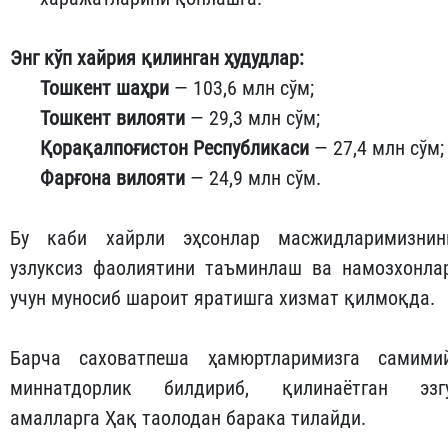
Энг кўп хайрия қилинган ҳудудлар:
Тошкент шаҳри
— 103,6 млн сўм;
Тошкент вилояти
— 29,3 млн сўм;
Қорақалпоғистон Республикаси
— 27,4 млн сўм;
Фарғона вилояти
— 24,9 млн сўм.
Бу каби хайрли эҳсонлар масжидларимизнин
узлуксиз фаолиятини таъминлаш ва намозхонла
учун муносиб шароит яратишга хизмат қилмоқда.
Барча саховатпеша ҳамюртларимизга самими
миннатдорлик билдириб, қилинаётган эзг
амалларга Ҳақ таолодан барака тилайди.