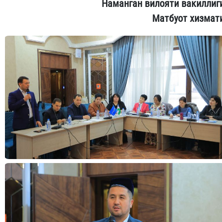
Наманган вилояти вакиллиг
Матбуот хизмат