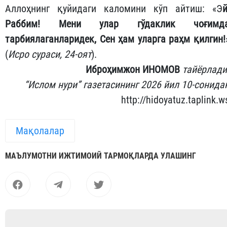
чўзмаслик; уларнинг олдиларида чўзилиб ётмаслик
оёқ узатмаслик; уйга улардан олдин кирмаслик
олдиларига тушиб юрмаслик; чақирганларид
тезлик билан жавоб бериш; уларнинг ҳаётликларид
ҳам, вафот этганларидан кейин ҳам дўстларин
ҳурмат қилиш; ота-онасининг ҳурматин
қилмайдиганлар билан дўстлашмаслик; уларнин
ҳақларига дуо қилиш; вафотларидан кейи
Аллоҳнинг қуйидаги каломини кўп айтиш: «Э
й
Раббим! Мени улар гўдаклик чоғимд
тарбиялаганларидек, Сен ҳам уларга раҳм қилгин!
(
Исро сураси, 24-оят
).
Иброҳимжон ИНОМОВ
тайёрлади
“Ислом нури” газетасининг 2026 йил 10-сонида
http://hidoyatuz.taplink.w