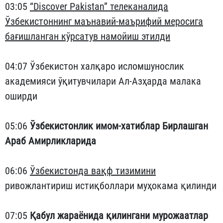
03:05
“Discover Pakistan” телеканалида
Ўзбекистоннинг маънавий-маърифий меросига
бағишланган кўрсатув намойиш этилди
04:07 Ўзбекистон халқаро исломшунослик
академияси ўқитувчилари Ал-Азҳарда малака
оширди
05:06
Ўзбекистонлик имом-хатиблар Бирлашган
Араб Амирликларида
06:06
Ўзбекистонда вақф тизимини
ривожлантириш истиқболлари муҳокама қилинди
07:05
Қабул жараёнида қилингани мурожаатлар