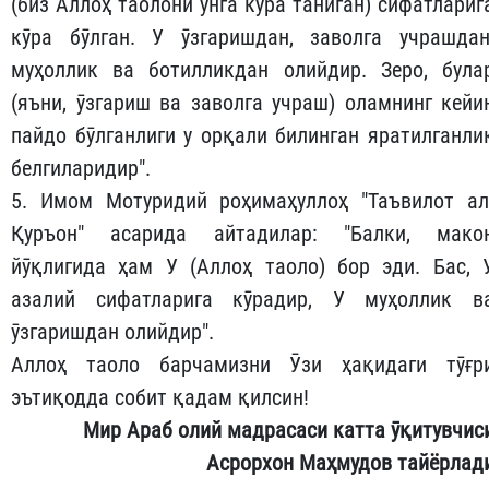
(биз Аллоҳ таолони унга кӯра таниган) сифатлариг
кӯра бӯлган. У ӯзгаришдан, заволга учрашдан
муҳоллик ва ботилликдан олийдир. Зеро, була
(яъни, ӯзгариш ва заволга учраш) оламнинг кейи
пайдо бӯлганлиги у орқали билинган яратилганли
белгиларидир".
5. Имом Мотуридий роҳимаҳуллоҳ "Таъвилот ал
Қуръон" асарида айтадилар: "Балки, мако
йӯқлигида ҳам У (Аллоҳ таоло) бор эди. Бас, 
азалий сифатларига кӯрадир, У муҳоллик в
ӯзгаришдан олийдир".
Аллоҳ таоло барчамизни Ӯзи ҳақидаги тӯғр
эътиқодда собит қадам қилсин!
Мир
Араб олий мадрасаси катта ӯқитувчис
Асрорхон Маҳмудов тайёрлад