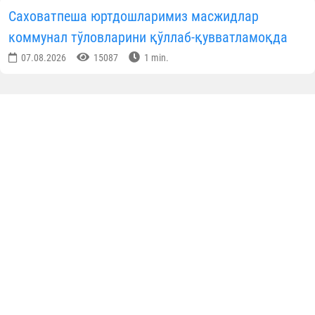
КУН ҲИКМАТИ
Саховатпеша юртдошларимиз масжидлар
коммунал тўловларини қўллаб-қувватламоқда
07.08.2026
15087
1 min.
Маккада Қуръони карим бўйича халқаро
мусобақа бошланди