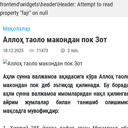
frontend\widgets\header\Header: Attempt to read
property "fajr" on null
Мақолалар
Аллоҳ таоло макондан пок Зот
18.12.2025
11473
2 min.
Аҳли сунна валжамоа ақидасига кӯра Аллоҳ таол
макондан пок деб эътиқод қилинади. Бу борад
аҳли сунна валжамоа имомларидан нақл қилинга
айрим жумлалар билан танишиб олишими
мақсадга мувофиқдир:
1. Ҳижрий 285 йилда вафот этган Муҳаммад иб