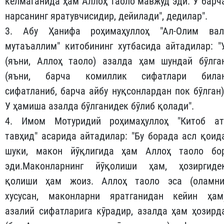
келмаганида ҳам Аллоҳ таоло мавжуд эди. У барч
нарсанинг яратувчисидир, дейилади", дедилар".
3. Абу Ҳанифа роҳимаҳуллоҳ "Ал-Олим вал
мутаъаллим" китобининг хутбасида айтадилар: "
(яъни, Аллоҳ таоло) азалда ҳам шундай бӯлга
(яъни, барча комиллик сифатлари била
сифатланиб, барча айбу нуқсонлардан пок бӯлган)
У ҳамиша азалда бӯлганидек бӯлиб қолади".
4. Имом Мотуридий роҳимаҳуллоҳ "Китоб ат
тавҳид" асарида айтадилар: "Бу борада асл қоид
шуки, макон йӯқлигида ҳам Аллоҳ таоло бо
эди.Маконларнинг йӯқолиши ҳам, ҳозиргиде
қолиши ҳам жоиз. Аллоҳ таоло эса (оламни
хусусан, маконларни яратганидан кейин ҳам
азалий сифатларига кӯрадир, азалда ҳам ҳозирд