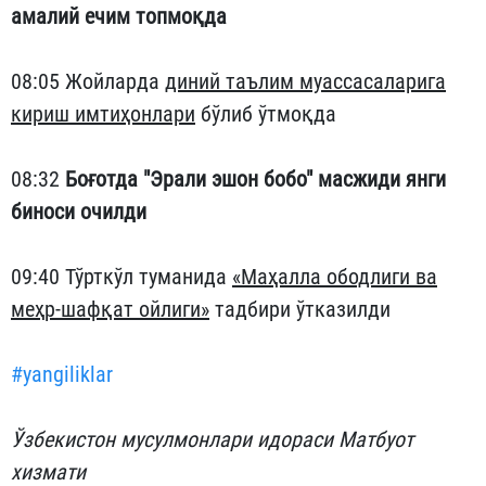
амалий ечим топмоқда
08:05 Жойларда
диний таълим муассасаларига
кириш имтиҳонлари
бўлиб ўтмоқда
08:32
Боғотда "Эрали эшон бобо" масжиди янги
биноси очилди
09:40 Тўрткўл туманида
«Маҳалла ободлиги ва
меҳр-шафқат ойлиги»
тадбири ўтказилди
#yangiliklar
Ўзбекистон мусулмонлари идораси Матбуот
хизмати