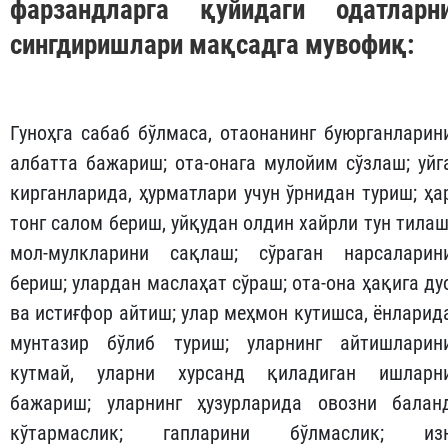
фазилатларнинг негизи, борлиқдаг
ҳар қандай ҳақ-ҳуқуқларнинг кели
чиқадиган асосидир.
Ота-оналар, бола тарбияси била
шуғулланаётган тарбиячила
фарзандларга қуйидаги одатларн
сингдиришлари мақсадга мувофиқ:
Гуноҳга сабаб бўлмаса, отаонанинг буюрганларин
албатта бажариш; ота-онага мулойим сўзлаш; уйг
кирганларида, ҳурматлари учун ўрнидан туриш; ҳа