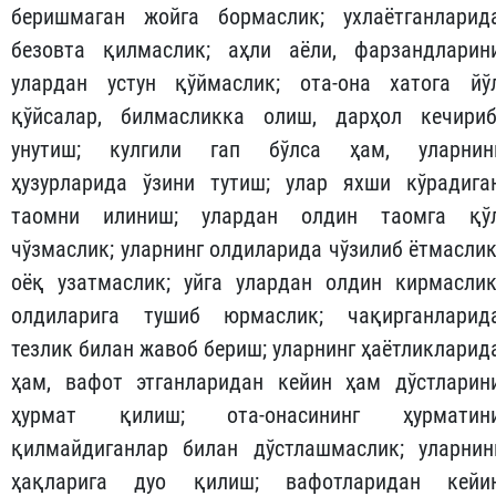
тонг салом бериш, уйқудан олдин хайрли тун тилаш
мол-мулкларини сақлаш; сўраган нарсаларин
бериш; улардан маслаҳат сўраш; ота-она ҳақига ду
ва истиғфор айтиш; улар меҳмон кутишса, ёнларид
мунтазир бўлиб туриш; уларнинг айтишларин
кутмай, уларни хурсанд қиладиган ишларн
бажариш; уларнинг ҳузурларида овозни балан
кўтармаслик; гапларини бўлмаслик; из
беришмаган жойга бормаслик; ухлаётганларид
безовта қилмаслик; аҳли аёли, фарзандларин
улардан устун қўймаслик; ота-она хатога йў
қўйсалар, билмасликка олиш, дарҳол кечириб
унутиш; кулгили гап бўлса ҳам, уларнин
ҳузурларида ўзини тутиш; улар яхши кўрадига
таомни илиниш; улардан олдин таомга қў