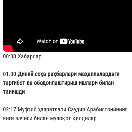
00:00 Хабарлар
01:00
Диний соҳа раҳбарлари маҳаллалардаги
тарғибот ва ободонлаштириш ишлари билан
танишди
02:17 Муфтий ҳазратлари Саудия Арабистонининг
янги элчиси билан мулоқот қилдилар