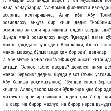
Язид ал-Мубаррид "Ал-Комил фил-луғоти вал-адаб
асарида келтиришича, Алий ибн Абу Толи
розияллоҳу анҳуга бир киши деди: "Роббими
осмонлар ва ерни яратишидан олдин қаерда эди?
Шунда Алий розияллоҳу анҳу: "Қаерда? деган сӯ
макон ҳақидаги сӯроқдир. Ваҳоланки, Аллоҳ таол
макон мавжуд бӯлмаганда ҳам бор эди", дедилар.
2. Абу Мутиъ ал-Балхий "Ал-Фиқҳул абсат" китобид
айтади: "Аллоҳ таоло қаерда? дейилса, нима де
жавоб берасиз? дедим. Шунда у зот (яъни, устози
Абу Ҳанифа роҳимаҳуллоҳ): "Бундай савол берга
кишига, Аллоҳ таоло макон йӯқлигида ҳам бор эди
махлуқотларни яратишидан олдин ҳам У бор эди
На қаер, на бирор махлуқ, на бирор нарса вужудг