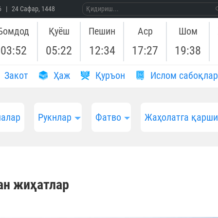
26 | 24 Сафар, 1448
Бомдод
Қуёш
Пешин
Аср
Шом
03:52
05:22
12:34
17:27
19:38
Закот
Ҳаж
Қуръон
Ислом сабоқлар
алар
Рукнлар
Фатво
Жаҳолатга қарш
ан жиҳатлар