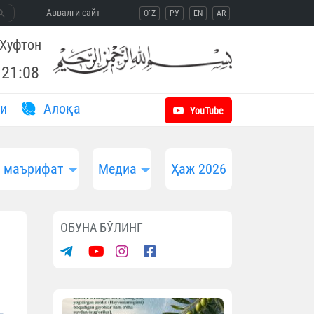
Aввалги сайт
O`Z
РУ
EN
AR
Хуфтон
21:08
и
Aлоқа
YouTube
и маърифат
Медиа
Ҳаж 2026
ОБУНА БЎЛИНГ