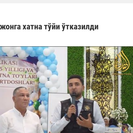
жонга хатна тўйи ўтказилди