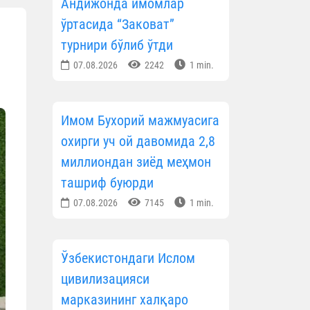
Андижонда имомлар
ўртасида “Заковат”
турнири бўлиб ўтди
07.08.2026
2242
1 min.
Имом Бухорий мажмуасига
охирги уч ой давомида 2,8
миллиондан зиёд меҳмон
ташриф буюрди
07.08.2026
7145
1 min.
Ўзбекистондаги Ислом
цивилизацияси
марказининг халқаро