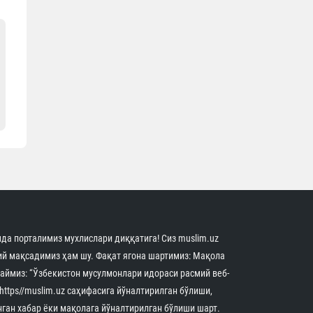
да порталимиз мухлислари диққатига! Сиз muslim.uz
й мақсадимиз ҳам шу. Фақат ягона шартимиз: Мақола
аймиз: “Ўзбекистон мусулмонлари идораси расмий веб-
 https//muslim.uz саҳифасига йўналтирилган бўлиши,
нган хабар ёки мақолага йўналтирилган бўлиши шарт.