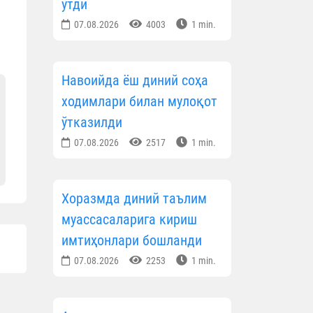
ўтди
07.08.2026
4003
1 min.
Навоийда ёш диний соҳа
ходимлари билан мулоқот
ўтказилди
07.08.2026
2517
1 min.
Хоразмда диний таълим
муассасаларига кириш
имтиҳонлари бошланди
07.08.2026
2253
1 min.