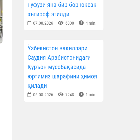
нуфузи яна бир бор юксак
эътироф этилди
07.08.2026
6000
4 min.
Ўзбекистон вакиллари
Саудия Арабистонидаги
Қуръон мусобақасида
юртимиз шарафини ҳимоя
қилади
06.08.2026
7248
1 min.