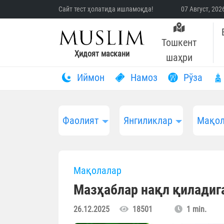
Сайт тест ҳолатида ишламоқда!
07 Август, 20
Тошкент
Ҳидоят маскани
шаҳри
Иймон
Намоз
Рўза
Фаолият
Янгиликлар
Мақол
Мақолалар
Мазҳаблар нақл қиладиг
26.12.2025
18501
1 min.