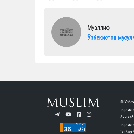
Муаллиф
Ўзбекистон мусул
© Ўзбек
портал
ёки хаб
портали
“хабар 