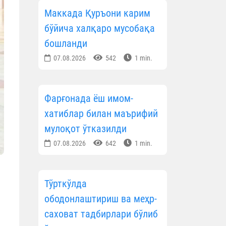
Маккада Қуръони карим
бўйича халқаро мусобақа
бошланди
07.08.2026
542
1 min.
Фарғонада ёш имом-
хатиблар билан маърифий
мулоқот ўтказилди
07.08.2026
642
1 min.
Тўрткўлда
ободонлаштириш ва меҳр-
саховат тадбирлари бўлиб