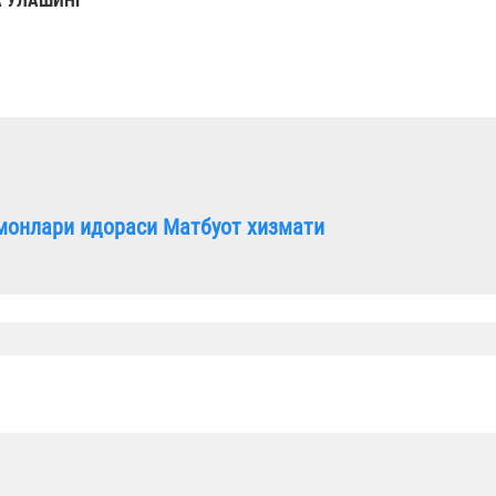
 УЛАШИНГ
монлари идораси Матбуот хизмати