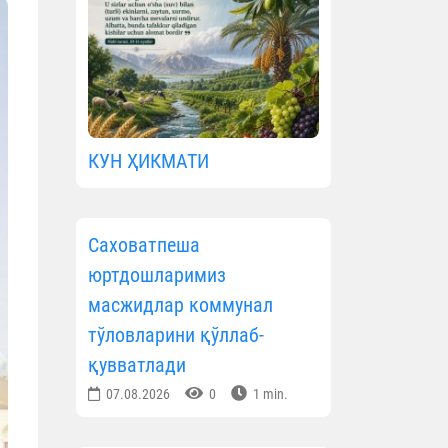
КУН ҲИКМАТИ
Саховатпеша
юртдошларимиз
масжидлар коммунал
тўловларини қўллаб-
қувватлади
07.08.2026
0
1 min.