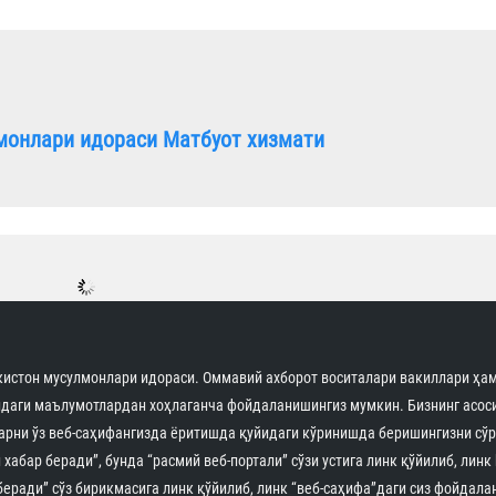
монлари идораси Матбуот хизмати
истон мусулмонлари идораси. Оммавий ахборот воситалари вакиллари ҳам
идаги маълумотлардан хоҳлаганча фойдаланишингиз мумкин. Бизнинг асоси
арни ўз веб-саҳифангизда ёритишда қуйидаги кўринишда беришингизни сўр
 хабар беради”, бунда “расмий веб-портали” сўзи устига линк қўйилиб, линк
беради” сўз бирикмасига линк қўйилиб, линк “веб-саҳифа”даги сиз фойдала