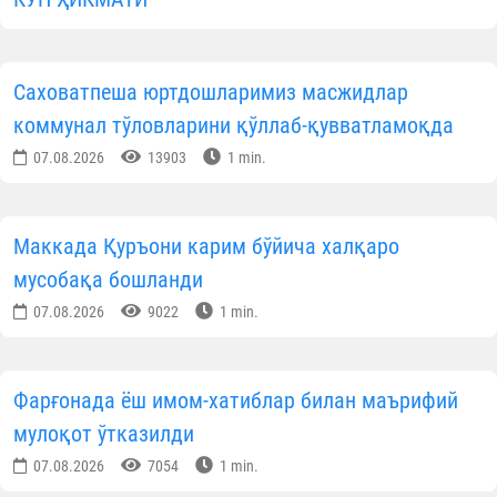
Саховатпеша юртдошларимиз масжидлар
коммунал тўловларини қўллаб-қувватламоқда
07.08.2026
13903
1 min.
Маккада Қуръони карим бўйича халқаро
мусобақа бошланди
07.08.2026
9022
1 min.
Фарғонада ёш имом-хатиблар билан маърифий
мулоқот ўтказилди
07.08.2026
7054
1 min.