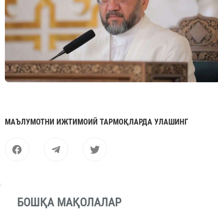
МАЪЛУМОТНИ ИЖТИМОИЙ ТАРМОҚЛАРДА УЛАШИНГ
БОШҚА МАҚОЛАЛАР