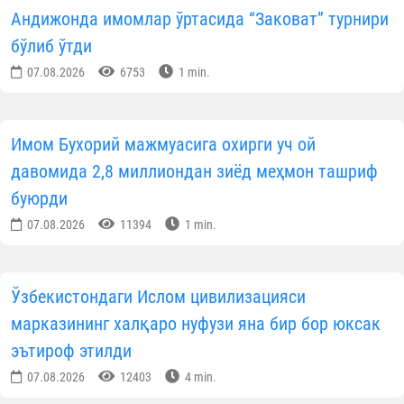
Андижонда имомлар ўртасида “Заковат” турнири
бўлиб ўтди
07.08.2026
6753
1 min.
Имом Бухорий мажмуасига охирги уч ой
давомида 2,8 миллиондан зиёд меҳмон ташриф
буюрди
07.08.2026
11394
1 min.
Ўзбекистондаги Ислом цивилизацияси
марказининг халқаро нуфузи яна бир бор юксак
эътироф этилди
07.08.2026
12403
4 min.