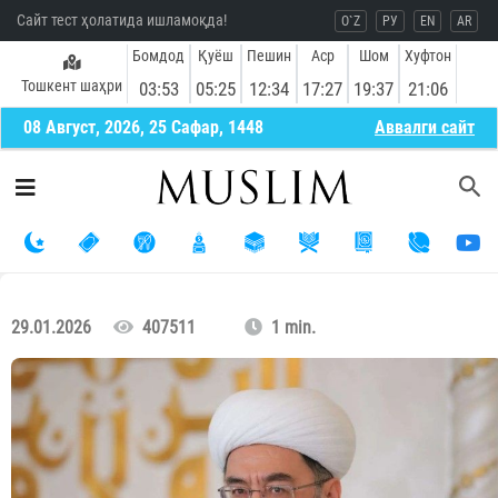
Сайт тест ҳолатида ишламоқда!
O`Z
РУ
EN
AR
Бомдод
Қуёш
Пешин
Аср
Шом
Хуфтон
Тошкент шаҳри
03:53
05:25
12:34
17:27
19:37
21:06
08 Август, 2026, 25 Сафар, 1448
Aввалги сайт
29.01.2026
407511
1 min.