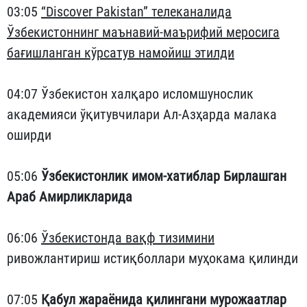
03:05
“Discover Pakistan” телеканалида
Ўзбекистоннинг маънавий-маърифий меросига
бағишланган кўрсатув намойиш этилди
04:07 Ўзбекистон халқаро исломшунослик
академияси ўқитувчилари Ал-Азҳарда малака
оширди
05:06
Ўзбекистонлик имом-хатиблар Бирлашган
Араб Амирликларида
06:06
Ўзбекистонда вақф тизимини
ривожлантириш истиқболлари муҳокама қилинди
07:05
Қабул жараёнида қилингани мурожаатлар