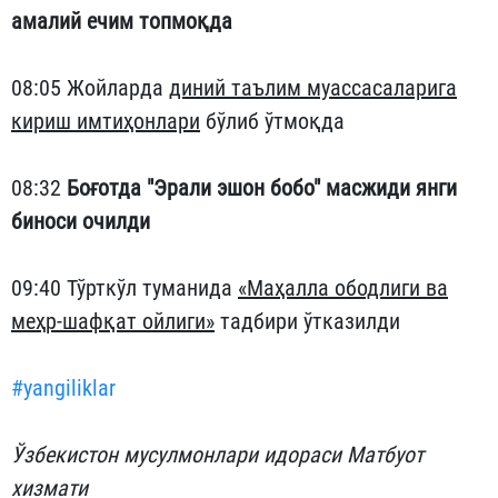
амалий ечим топмоқда
08:05 Жойларда
диний таълим муассасаларига
кириш имтиҳонлари
бўлиб ўтмоқда
08:32
Боғотда "Эрали эшон бобо" масжиди янги
биноси очилди
09:40 Тўрткўл туманида
«Маҳалла ободлиги ва
меҳр-шафқат ойлиги»
тадбири ўтказилди
#yangiliklar
Ўзбекистон мусулмонлари идораси Матбуот
хизмати