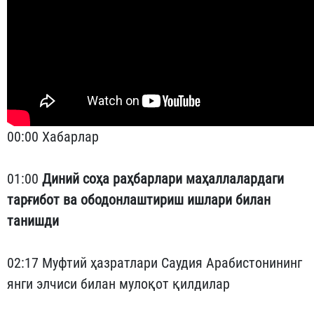
00:00 Хабарлар
01:00
Диний соҳа раҳбарлари маҳаллалардаги
тарғибот ва ободонлаштириш ишлари билан
танишди
02:17 Муфтий ҳазратлари Саудия Арабистонининг
янги элчиси билан мулоқот қилдилар