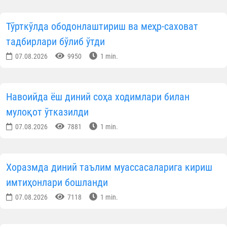
Тўрткўлда ободонлаштириш ва меҳр-саховат
тадбирлари бўлиб ўтди
07.08.2026
9950
1 min.
Навоийда ёш диний соҳа ходимлари билан
мулоқот ўтказилди
07.08.2026
7881
1 min.
Хоразмда диний таълим муассасаларига кириш
имтиҳонлари бошланди
07.08.2026
7118
1 min.