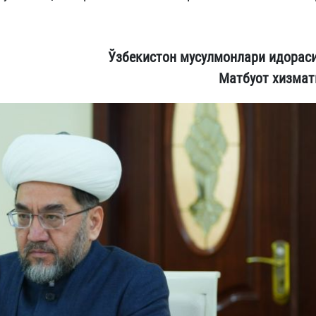
Ўзбекистон мусулмонлари идорас
Матбуот хизмат