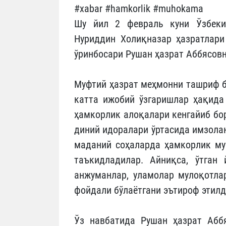
#xabar #hamkorlik #muhokama
Шу йил 2 февраль куни Ўзбеки
Нуриддин Холиқназар ҳазратлари
ўринбосари Рушан ҳазрат Аббясовн
Муфтий ҳазрат меҳмонни тaшриф б
катта ижобий ўзгаришлар ҳақида
ҳамкорлик алоқалари кенгайиб бор
диний идоралари ўртасида имзола
маданий соҳаларда ҳамкорлик му
таъкидладилар. Айниқса, ўтган
анжуманлар, уламолар мулоқотла
фойдали бўлаётгани эътироф этил
Ўз навбатида Рушан ҳазрат Абб