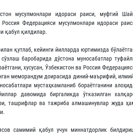
стон мусулмонлари идораси раиси, муфтий Шай
 Россия Федерацияси мусулмонлари идораси раис
и қабул қилдилар.
илан қутлаб, кейинги йилларда юртимизда бўлаётга
 сўзлаш баробарида дўстона муносабатлар туфайл
аётгани, хусусан, Ўзбекистон ва Россия Федерацияс
нган меморандум доирасида диний-маърифий, илмий
носабатлари мустаҳкамланиб бораётганини алоҳид
 йиллар давомида биргаликда ўтказилган халқар
ри, ташрифлар ва тажриба алмашинувлар жуда ҳа
ди.
ясов самимий қабул учун миннатдорлик билдири