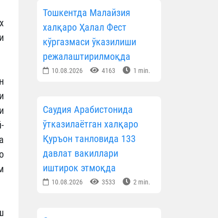
Тошкентда Малайзия
х
халқаро Ҳалал Фест
и
кўргазмаси ўказилиши
режалаштирилмоқда
10.08.2026
4163
1 min.
н
и
Саудия Арабистонида
и
ўтказилаётган халқаро
-
Қуръон танловида 133
а
давлат вакиллари
о
иштирок этмоқда
м
10.08.2026
3533
2 min.
ш