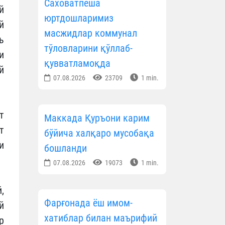
Саховатпеша
й
юртдошларимиз
й
масжидлар коммунал
ь
тўловларини қўллаб-
и
қувватламоқда
й
07.08.2026
23709
1 min.
т
Маккада Қуръони карим
т
бўйича халқаро мусобақа
и
бошланди
07.08.2026
19073
1 min.
,
Фарғонада ёш имом-
й
хатиблар билан маърифий
р