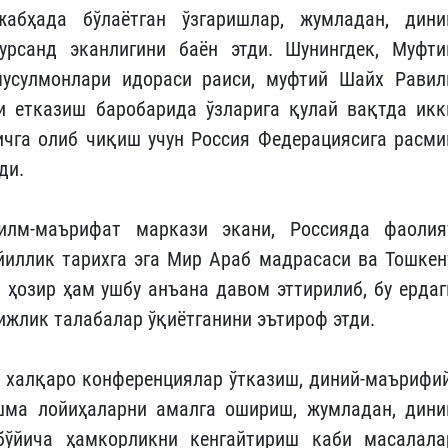
абҳада бўлаётган ўзгаришлар, жумладан, дини
урсанд эканлигини баён этди. Шунингдек, Муфти
мусулмонлари идораси раиси, муфтий Шайх Равил
и етказиш баробарида ўзларига қулай вақтда икк
чга олиб чиқиш учун Россия Федерациясига расми
тди.
илм-маърифат маркази экани, Россияда фаолия
йиллик тарихга эга Мир Араб мадрасаси ва Тошкен
 ҳозир ҳам ушбу анъана давом эттирилиб, бу ердаг
ижлик талабалар ўқиётганини эътироф этди.
халқаро конференциялар ўтказиш, диний-маърифий
шма лойиҳаларни амалга ошириш, жумладан, дини
ўйича ҳамкорликни кенгайтириш каби масалала