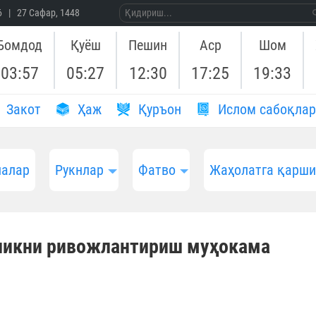
26 | 27 Сафар, 1448
Бомдод
Қуёш
Пешин
Аср
Шом
03:57
05:27
12:30
17:25
19:33
Закот
Ҳаж
Қуръон
Ислом сабоқлар
алар
Рукнлар
Фатво
Жаҳолатга қарш
ликни ривожлантириш муҳокама