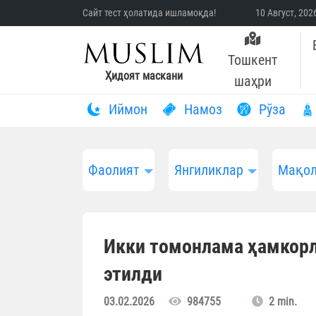
Сайт тест ҳолатида ишламоқда!
10 Август, 20
Тошкент
Ҳидоят маскани
шаҳри
Иймон
Намоз
Рўза
Фаолият
Янгиликлар
Мақол
Икки томонлама ҳамкор
этилди
03.02.2026
984755
2 min.