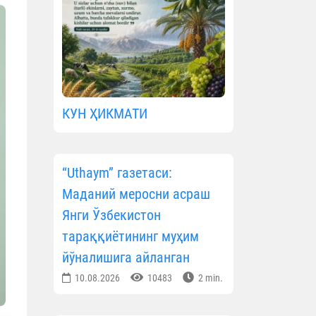
КУН ҲИКМАТИ
“Uthaym” газетаси:
Маданий меросни асраш
Янги Ўзбекистон
тараққиётининг муҳим
йўналишига айланган
10.08.2026
10483
2 min.