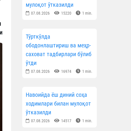
мулоқот ўтказилди
07.08.2026
15220
1 min.
и
и
Тўрткўлда
ободонлаштириш ва меҳр-
саховат тадбирлари бўлиб
ўтди
07.08.2026
16974
1 min.
Навоийда ёш диний соҳа
ходимлари билан мулоқот
ўтказилди
07.08.2026
14517
1 min.