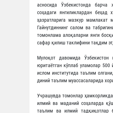
асносида Ўзбекистонда барча ж
соҳадаги янгиликлардан беҳад х
ҳазратларига мазкур мамлакат 
Гайнутдиннинг салом ва табригин
томонлама алоқаларни янги босқи
сафар қилиш таклифини тақдим э
Мулоқот давомида Ўзбекистон 
юритаётган кўплаб уламолар 500 
ислом институтида таълим олгани,
диний таълим муассасаларида хор
Учрашувда томонлар ҳамкорликда 
илмий ва маданий соҳаларда қў
таълим ва илмий тадқиқотлар б