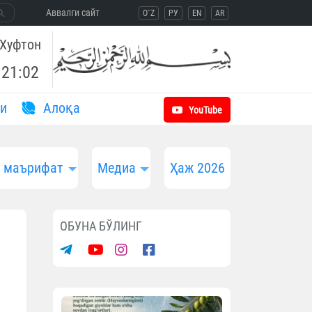
Aввалги сайт
O`Z
РУ
EN
AR
Хуфтон
21:02
и
Aлоқа
YouTube
и маърифат
Медиа
Ҳаж 2026
ОБУНА БЎЛИНГ