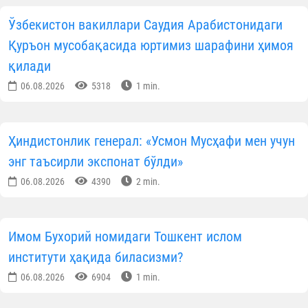
Ўзбекистон вакиллари Саудия Арабистонидаги
Қуръон мусобақасида юртимиз шарафини ҳимоя
қилади
06.08.2026
5318
1 min.
Ҳиндистонлик генерал: «Усмон Мусҳафи мен учун
энг таъсирли экспонат бўлди»
06.08.2026
4390
2 min.
Имом Бухорий номидаги Тошкент ислом
институти ҳақида биласизми?
06.08.2026
6904
1 min.