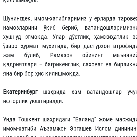
қилишмоқда.
Шунингдек, имом-хатибларимиз у ерларда тарове
намозларини ўқиб бериб, ватандошларимизн
хушнуд этмоқда. Улар дўстлик, ҳамжиҳатлик в
ўзаро ҳурмат муҳитида, бир дастурхон атрофид
жам бўлиб, Рамазон ойининг маънави
қадриятлари – бағрикенглик, саховат ва бирликн
яна бир бор ҳис қилишмоқда.
Екатеринбург
шаҳрида ҳам ватандошлар учу
ифторлик уюштирилди.
Унда Тошкент шаҳридаги “Баланд” жоме масжид
имом-хатиби Аъзамжон Эргашев Ислом дининин