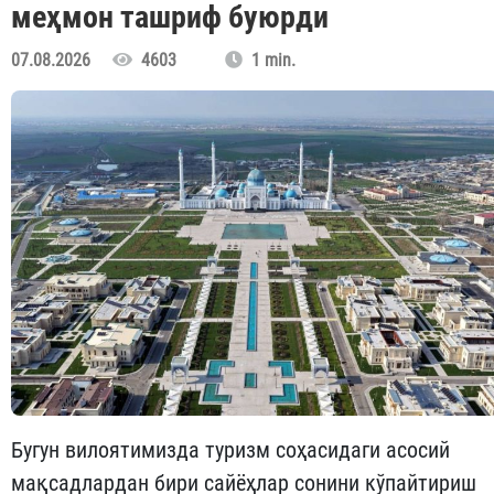
меҳмон ташриф буюрди
07.08.2026
4603
1 min.
Бугун вилоятимизда туризм соҳасидаги асосий
мақсадлардан бири сайёҳлар сонини кўпайтириш