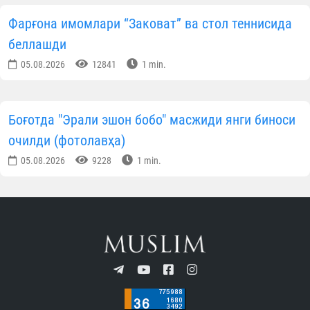
Фарғона имомлари “Заковат” ва стол теннисида
беллашди
05.08.2026
12841
1 min.
Боғотда "Эрали эшон бобо" масжиди янги биноси
очилди (фотолавҳа)
05.08.2026
9228
1 min.