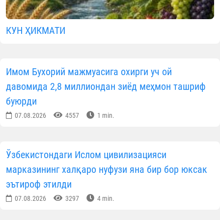
КУН ҲИКМАТИ
Имом Бухорий мажмуасига охирги уч ой
давомида 2,8 миллиондан зиёд меҳмон ташриф
буюрди
07.08.2026
4557
1 min.
Ўзбекистондаги Ислом цивилизацияси
марказининг халқаро нуфузи яна бир бор юксак
эътироф этилди
07.08.2026
3297
4 min.