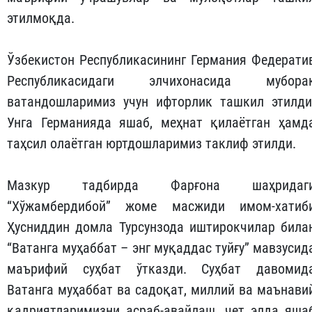
этилмоқда.
Ўзбекистон Республикасининг Германия Федерати
Республикасидаги элчихонасида мубора
ватандошларимиз учун ифторлик ташкил этилди
Унга Германияда яшаб, меҳнат қилаётган ҳамд
таҳсил олаётган юртдошларимиз таклиф этилди.
Мазкур тадбирда Фарғона шаҳридаг
“Хўжамбердибой” жоме масжиди имом-хатиб
Ҳусниддин домла Турсунзода иштирокчилар била
“Ватанга муҳаббат – энг муқаддас туйғу” мавзусид
маърифий суҳбат ўтказди. Суҳбат давомид
Ватанга муҳаббат ва садоқат, миллий ва маънави
қадриятларимизни асраб-авайлаш, чет элда яша