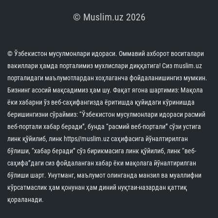
© Muslim.uz 2026
© Ўзбекистон мусулмонлари идораси. Оммавий ахборот воситалари
вакиллари ҳамда порталимиз мухлислари диққатига! Сиз muslim.uz
порталидаги маълумотлардан хоҳлаганча фойдаланишингиз мумкин.
Бизнинг асосий мақсадимиз ҳам шу. Фақат ягона шартимиз: Мақола
ёки хабарни ўз веб-саҳифангизда ёритишда қуйидаги кўринишда
беришингизни сўраймиз: “Ўзбекистон мусулмонлари идораси расмий
веб-портали хабар беради”, бунда “расмий веб-портали” сўзи устига
линк қўйилиб, линк https//muslim.uz саҳифасига йўналтирилган
бўлиши, “хабар беради” сўз бирикмасига линк қўйилиб, линк “веб-
саҳифа”даги сиз фойдаланган хабар ёки мақолага йўналтирилган
бўлиши шарт. Унутманг, маълумот олинганда манзил ва муаллифни
кўрсатмаслик ҳам қонунан ҳам диний нуқтаи-назардан қаттиқ
қораланади.