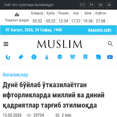
Сайт тест ҳолатида ишламоқда!
O`Z
РУ
EN
AR
Бомдод
Қуёш
Пешин
Аср
Шом
Хуфтон
Тошкент шаҳри
03:52
05:22
12:34
17:27
19:38
21:08
07 Август, 2026, 24 Сафар, 1448
Aввалги сайт
Янгиликлар
Дунё бўйлаб ўтказилаётган
ифторликларда миллий ва диний
қадриятлар тарғиб этилмоқда
13.03.2026
29734
2 min.