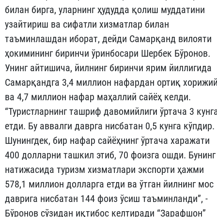
билан бирга, уларнинг ҳудудда қолиш муддатини
узайтириш ва сифатли хизматлар билан
таъминлашдан иборат, дейди Самарқанд вилояти
ҳокимининг биринчи ўринбосари Шербек Бўронов
.
Унинг айтишича, йилнинг биринчи ярим йиллигида
Самарқандга 3,4 миллион нафардан ортиқ хорижи
ва 4,7 миллион нафар маҳаллий сайёҳ келди.
“Туристларнинг ташриф давомийлиги ўртача 3 кунг
етди. Бу аввалги даврга нисбатан 0,5 кунга кўпдир.
Шунингдек, бир нафар сайёҳнинг ўртача харажати
400 долларни ташкил этиб, 70 фоизга ошди. Бунинг
натижасида туризм хизматлари экспорти ҳажми
578,1 миллион долларга етди ва ўтган йилнинг мос
даврига нисбатан 144 фоиз ўсиш таъминланди”, -
Бўронов сўзидан иқтибос келтиради “Зарафшон”