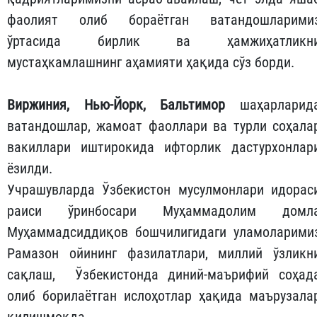
фаолият олиб бораётган ватандошларими
ўртасида бирлик ва ҳамжиҳатликн
мустаҳкамлашнинг аҳамияти ҳақида сўз борди.
Виржиния, Нью-Йорк, Бальтимор
шаҳарларид
ватандошлар, жамоат фаоллари ва турли соҳала
вакиллари иштирокида ифторлик дастурхонлар
ёзилди.
Учрашувларда Ўзбекистон мусулмонлари идорас
раиси ўринбосари Муҳаммадолим домл
Муҳаммадсиддиқов бошчилигидаги уламоларими
Рамазон ойининг фазилатлари, миллий ўзликн
сақлаш, Ўзбекистонда диний-маърифий соҳад
олиб борилаётган ислоҳотлар ҳақида маърузала