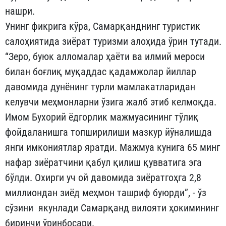
нашри.
Унинг фикрига кўра, Самарқанднинг туристик
салоҳиятида зиёрат туризми алоҳида ўрин тутади.
“Зеро, буюк алломалар ҳаёти ва илмий мероси
билан боғлиқ муқаддас қадамжолар йиллар
давомида дунёнинг турли мамлакатларидан
келувчи меҳмонларни ўзига жалб этиб келмоқда.
Имом Бухорий ёдгорлик мажмуасининг тўлиқ
фойдаланишга топширилиши мазкур йўналишда
янги имкониятлар яратди. Мажмуа кунига 65 минг
нафар зиёратчини қабул қилиш қувватига эга
бўлди. Охирги уч ой давомида зиёратгоҳга 2,8
миллиондан зиёд меҳмон ташриф буюрди”, - ўз
сўзини якунлади Самарқанд вилояти ҳокимининг
биринчи ўринбосари.