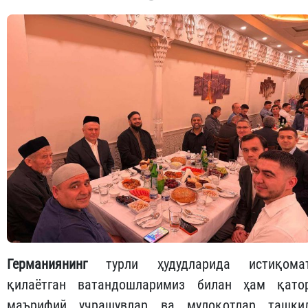
Германиянинг
турли ҳудудларида истиқома
қилаётган ватандошларимиз билан ҳам қато
маърифий учрашувлар ва мулоқотлар ташки