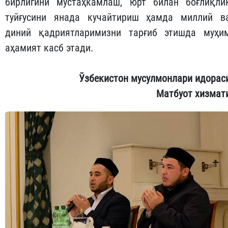
бирлигини мустаҳкамлаш, юрт билан боғлиқли
туйғусини янада кучайтириш ҳамда миллий в
диний қадриятларимизни тарғиб этишда муҳи
аҳамият касб этади.
Ўзбекистон мусулмонлари идорас
Матбуот хизмат