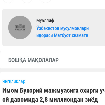
Муаллиф
Ўзбекистон мусулмонлари
идораси Матбуот хизмати
БОШҚА МАҚОЛАЛАР
Янгиликлар
Имом Бухорий мажмуасига охирги у
ой давомида 2,8 миллиондан зиёд