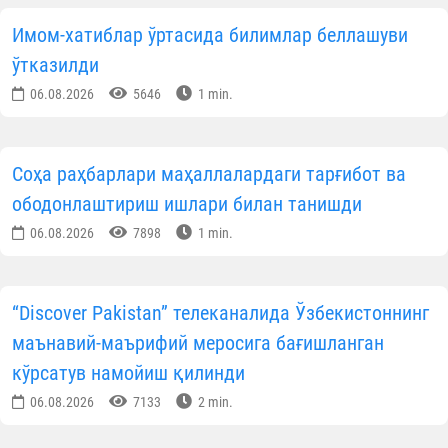
Имом-хатиблар ўртасида билимлар беллашуви
ўтказилди
06.08.2026
5646
1 min.
Соҳа раҳбарлари маҳаллалардаги тарғибот ва
ободонлаштириш ишлари билан танишди
06.08.2026
7898
1 min.
“Discover Pakistan” телеканалида Ўзбекистоннинг
маънавий-маърифий меросига бағишланган
кўрсатув намойиш қилинди
06.08.2026
7133
2 min.