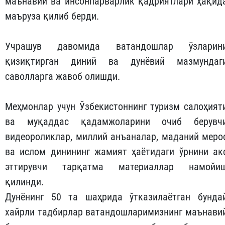
маънавий ва инсонпарварлик қадриятлари ҳақид
маъруза қилиб берди.
Учрашув давомида ватандошлар ўзларин
қизиқтирган диний ва дунёвий мазмундаг
саволларга жавоб олишди.
Меҳмонлар учун Ўзбекистоннинг туризм салоҳият
ва муқаддас қадамжоларини очиб берувч
видеороликлар, миллий анъаналар, маданий меро
ва ислом динининг жамият ҳаётидаги ўрнини ак
эттирувчи тарқатма материаллар намойи
қилинди.
Дунёнинг 50 та шаҳрида ўтказилаётган бунда
хайрли тадбирлар ватандошларимизнинг маънави