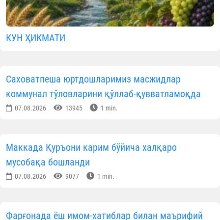
КУН ҲИКМАТИ
Саховатпеша юртдошларимиз масжидлар
коммунал тўловларини қўллаб-қувватламоқда
07.08.2026
13945
1 min.
Маккада Қуръони карим бўйича халқаро
мусобақа бошланди
07.08.2026
9077
1 min.
Фарғонада ёш имом-хатиблар билан маърифий