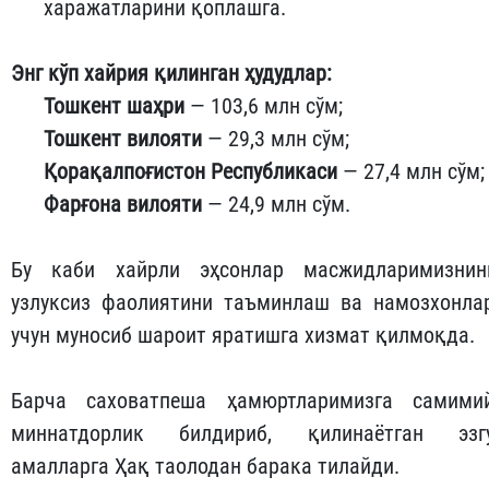
харажатларини қоплашга.
Энг кўп хайрия қилинган ҳудудлар:
Тошкент шаҳри
— 103,6 млн сўм;
Тошкент вилояти
— 29,3 млн сўм;
Қорақалпоғистон Республикаси
— 27,4 млн сўм;
Фарғона вилояти
— 24,9 млн сўм.
Бу каби хайрли эҳсонлар масжидларимизнин
узлуксиз фаолиятини таъминлаш ва намозхонла
учун муносиб шароит яратишга хизмат қилмоқда.
Барча саховатпеша ҳамюртларимизга самими
миннатдорлик билдириб, қилинаётган эзг
амалларга Ҳақ таолодан барака тилайди.