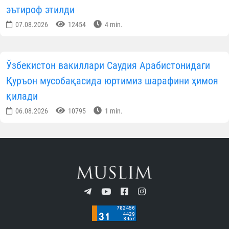
эътироф этилди
07.08.2026
12454
4 min.
Ўзбекистон вакиллари Саудия Арабистонидаги
Қуръон мусобақасида юртимиз шарафини ҳимоя
қилади
06.08.2026
10795
1 min.