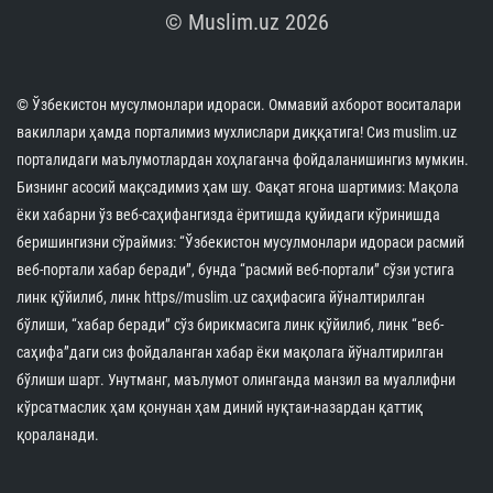
© Muslim.uz 2026
© Ўзбекистон мусулмонлари идораси. Оммавий ахборот воситалари
вакиллари ҳамда порталимиз мухлислари диққатига! Сиз muslim.uz
порталидаги маълумотлардан хоҳлаганча фойдаланишингиз мумкин.
Бизнинг асосий мақсадимиз ҳам шу. Фақат ягона шартимиз: Мақола
ёки хабарни ўз веб-саҳифангизда ёритишда қуйидаги кўринишда
беришингизни сўраймиз: “Ўзбекистон мусулмонлари идораси расмий
веб-портали хабар беради”, бунда “расмий веб-портали” сўзи устига
линк қўйилиб, линк https//muslim.uz саҳифасига йўналтирилган
бўлиши, “хабар беради” сўз бирикмасига линк қўйилиб, линк “веб-
саҳифа”даги сиз фойдаланган хабар ёки мақолага йўналтирилган
бўлиши шарт. Унутманг, маълумот олинганда манзил ва муаллифни
кўрсатмаслик ҳам қонунан ҳам диний нуқтаи-назардан қаттиқ
қораланади.