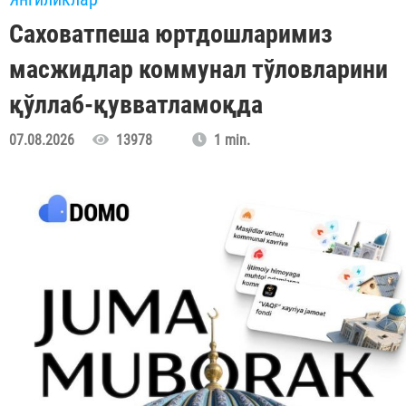
Саховатпеша юртдошларимиз
масжидлар коммунал тўловларини
қўллаб-қувватламоқда
07.08.2026
13978
1 min.