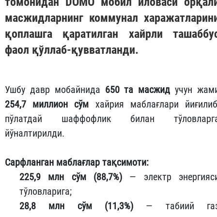
томонидан
DOMO
мобил иловаси орқал
масжидларнинг коммунал харажатларин
қоплашга қаратилган хайрли ташаббу
фаол қўллаб-қувватланди.
Ушбу давр мобайнида
650 та масжид
учун жам
254,7 миллион сўм
хайрия маблағлари йиғилиб
пўлатдай шаффофлик билан тўловларг
йўналтирилди.
Сарфланган маблағлар тақсимоти:
225,9 млн сўм (88,7%)
— электр энергияс
тўловларига;
28,8 млн сўм (11,3%)
— табиий га