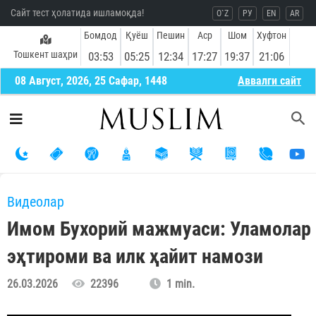
Сайт тест ҳолатида ишламоқда!
O`Z
РУ
EN
AR
Бомдод
Қуёш
Пешин
Аср
Шом
Хуфтон
Тошкент шаҳри
03:53
05:25
12:34
17:27
19:37
21:06
08 Август, 2026, 25 Сафар, 1448
Aввалги сайт
Видеолар
Имом Бухорий мажмуаси: Уламолар
эҳтироми ва илк ҳайит намози
26.03.2026
22396
1 min.