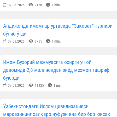
07.08.2026
7160
1 min.
Андижонда имомлар ўртасида “Заковат” турнири
бўлиб ўтди
07.08.2026
6785
1 min.
Имом Бухорий мажмуасига охирги уч ой
давомида 2,8 миллиондан зиёд меҳмон ташриф
буюрди
07.08.2026
11425
1 min.
Ўзбекистондаги Ислом цивилизацияси
марказининг халқаро нуфузи яна бир бор юксак