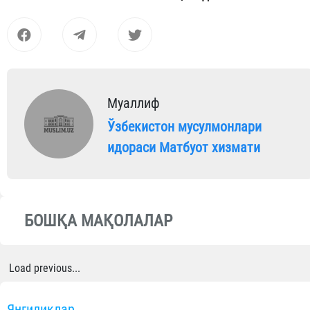
Муаллиф
Ўзбекистон мусулмонлари
идораси Матбуот хизмати
БОШҚА МАҚОЛАЛАР
Load previous...
Янгиликлар