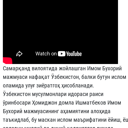
Самарқанд вилоятида жойлашган Имом Бухорий
мажмуаси нафақат Ўзбекистон, балки бутун ислом
оламида улуғ зиёратгоҳ ҳисобланади.
Ўзбекистон мусулмонлари идораси раиси
ўринбосари Ҳомиджон домла Ишматбеков Имом
Бухорий мажмуасининг аҳамиятини алоҳида
таъкидлаб, бу маскан ислом маърифатини ёйиш, ё