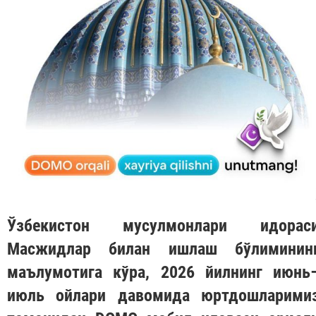
Ўзбекистон мусулмонлари идорас
Масжидлар билан ишлаш бўлиминин
маълумотига кўра, 2026 йилнинг июнь
июль ойлари давомида юртдошларими