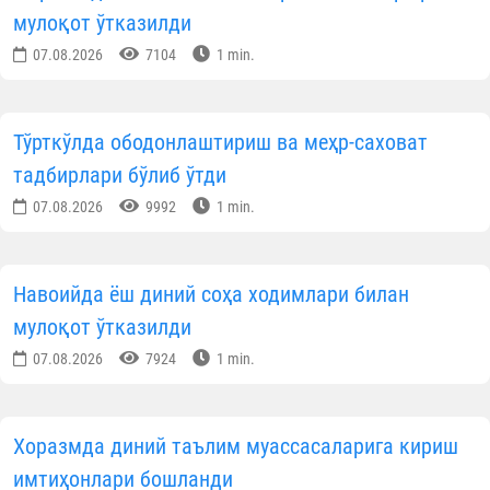
мулоқот ўтказилди
07.08.2026
7104
1 min.
Тўрткўлда ободонлаштириш ва меҳр-саховат
тадбирлари бўлиб ўтди
07.08.2026
9992
1 min.
Навоийда ёш диний соҳа ходимлари билан
мулоқот ўтказилди
07.08.2026
7924
1 min.
Хоразмда диний таълим муассасаларига кириш
имтиҳонлари бошланди