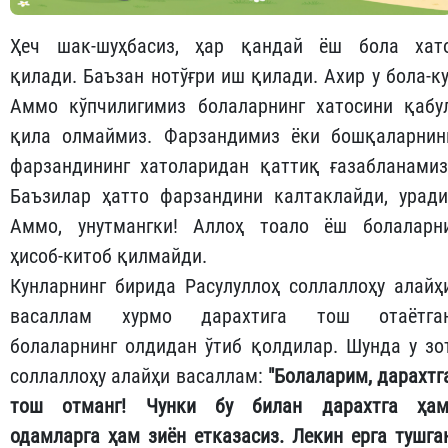
Ҳеч шак-шуҳбасиз, ҳар қандай ёш бола хат
қилади. Баъзан нотўғри иш қилади. Ахир у бола-ку
Аммо кўпчилигимиз болаларнинг хатосини қабу
қила олмаймиз. Фарзандимиз ёки бошқаларнин
фарзандининг хатоларидан қаттиқ ғазабланамиз
Баъзилар ҳатто фарзандини калтаклайди, уради
Аммо, унутмангки! Аллоҳ тоало ёш болаларн
ҳисоб-китоб қилмайди.
Кунларнинг бирида Расулуллоҳ соллаллоҳу алайҳ
васаллам хурмо дарахтига тош отаётга
болаларнинг олдидан ўтиб қолдилар. Шунда у зо
соллаллоҳу алайҳи васаллам:
"Болаларим, дарахтг
тош отманг! Чунки бу билан дарахтга ҳам
одамларга ҳам зиён етказасиз. Лекин ерга тушга