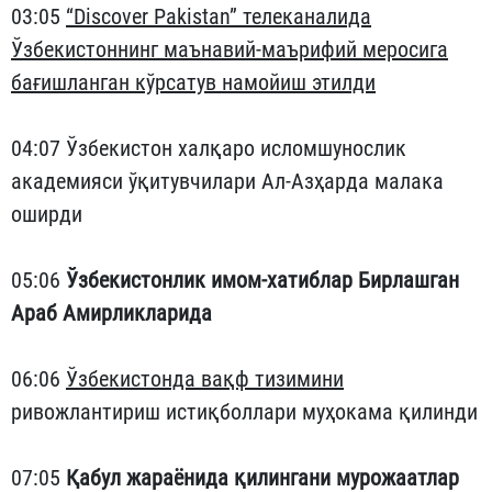
03:05
“Discover Pakistan” телеканалида
Ўзбекистоннинг маънавий-маърифий меросига
бағишланган кўрсатув намойиш этилди
04:07 Ўзбекистон халқаро исломшунослик
академияси ўқитувчилари Ал-Азҳарда малака
оширди
05:06
Ўзбекистонлик имом-хатиблар Бирлашган
Араб Амирликларида
06:06
Ўзбекистонда вақф тизимини
ривожлантириш истиқболлари муҳокама қилинди
07:05
Қабул жараёнида қилингани мурожаатлар