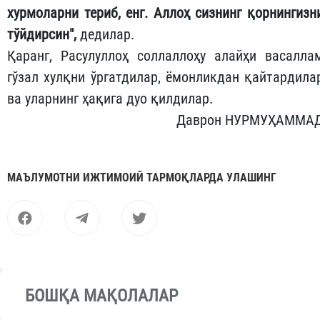
хурмоларни териб, енг. Аллоҳ сизнинг қорнингизн
тўйдирсин",
дедилар.
Қаранг, Расулуллоҳ соллаллоҳу алайҳи васалла
гўзал хулқни ўргатдилар, ёмонликдан қайтардила
ва уларнинг ҳақига дуо қилдилар.
Даврон НУРМУҲАММА
МАЪЛУМОТНИ ИЖТИМОИЙ ТАРМОҚЛАРДА УЛАШИНГ
БОШҚА МАҚОЛАЛАР