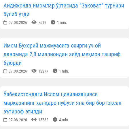
Андижонда имомлар ўртасида “Заковат” турнири
бўлиб ўтди
07.08.2026
7618
1 min.
Имом Бухорий мажмуасига охирги уч ой
давомида 2,8 миллиондан зиёд меҳмон ташриф
буюрди
07.08.2026
12277
1 min.
Ўзбекистондаги Ислом цивилизацияси
марказининг халқаро нуфузи яна бир бор юксак
эътироф этилди
07.08.2026
13632
4 min.