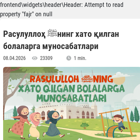
frontend\widgets\header\Header: Attempt to read
property "fajr" on null
Расулуллоҳ ﷺнинг хато қилган
болаларга муносабатлари
08.04.2026
23309
1 min.