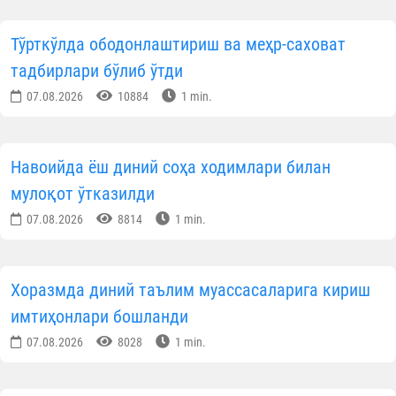
Тўрткўлда ободонлаштириш ва меҳр-саховат
тадбирлари бўлиб ўтди
07.08.2026
10884
1 min.
Навоийда ёш диний соҳа ходимлари билан
мулоқот ўтказилди
07.08.2026
8814
1 min.
Хоразмда диний таълим муассасаларига кириш
имтиҳонлари бошланди
07.08.2026
8028
1 min.