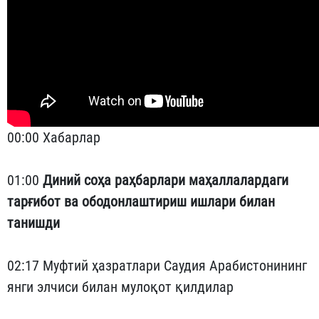
00:00 Хабарлар
01:00
Диний соҳа раҳбарлари маҳаллалардаги
тарғибот ва ободонлаштириш ишлари билан
танишди
02:17 Муфтий ҳазратлари Саудия Арабистонининг
янги элчиси билан мулоқот қилдилар