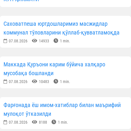
Саховатпеша юртдошларимиз масжидлар
коммунал тўловларини қўллаб-қувватламоқда
07.08.2026
14933
1 min.
Маккада Қуръони карим бўйича халқаро
мусобақа бошланди
07.08.2026
10483
1 min.
Фарғонада ёш имом-хатиблар билан маърифий
мулоқот ўтказилди
07.08.2026
8188
1 min.