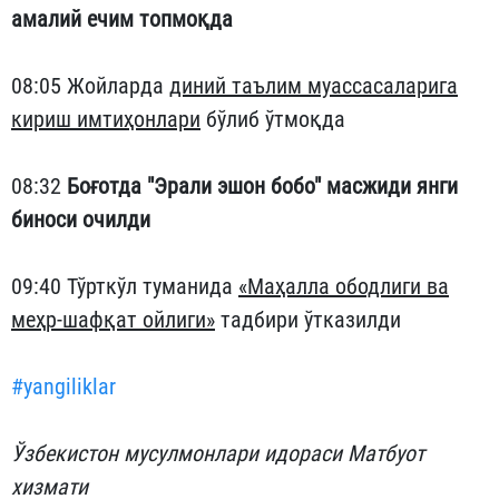
амалий ечим топмоқда
08:05 Жойларда
диний таълим муассасаларига
кириш имтиҳонлари
бўлиб ўтмоқда
08:32
Боғотда "Эрали эшон бобо" масжиди янги
биноси очилди
09:40 Тўрткўл туманида
«Маҳалла ободлиги ва
меҳр-шафқат ойлиги»
тадбири ўтказилди
#yangiliklar
Ўзбекистон мусулмонлари идораси Матбуот
хизмати