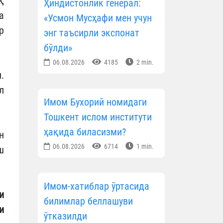
қ
Ҳиндистонлик генерал:
а
«Усмон Мусҳафи мен учун
р
энг таъсирли экспонат
бўлди»
06.08.2026
4185
2 min.
.
л
Имом Бухорий номидаги
Тошкент ислом институти
ҳақида биласизми?
н
06.08.2026
6714
1 min.
ш
Имом-хатиблар ўртасида
и
билимлар беллашуви
и
ўтказилди