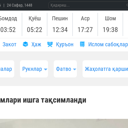
26 | 24 Сафар, 1448
Бомдод
Қуёш
Пешин
Аср
Шом
03:52
05:22
12:34
17:27
19:38
Закот
Ҳаж
Қуръон
Ислом сабоқлар
алар
Рукнлар
Фатво
Жаҳолатга қарш
имлари ишга тақсимланди