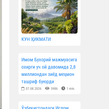
КУН ҲИКМАТИ
Имом Бухорий мажмуасига
охирги уч ой давомида 2,8
миллиондан зиёд меҳмон
ташриф буюрди
07.08.2026
3986
1 min.
Ўзбекистондаги Ислом