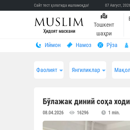
Сайт тест ҳолатида ишламоқда!
07 Август, 20
Тошкент
Ҳидоят маскани
шаҳри
Иймон
Намоз
Рўза
Фаолият
Янгиликлар
Мақол
Бўлажак диний соҳа ход
08.04.2026
16296
1 min.