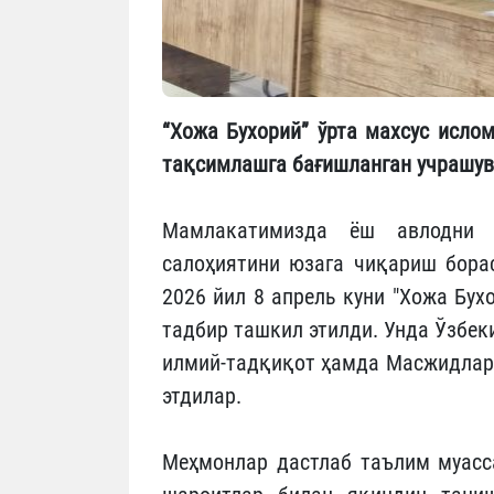
“Хожа Бухорий” ўрта махсус исло
тақсимлашга бағишланган учрашув
Мамлакатимизда ёш авлодни ҳ
салоҳиятини юзага чиқариш борас
2026 йил 8 апрель куни "Хожа Бух
тадбир ташкил этилди. Унда Ўзбек
илмий-тадқиқот ҳамда Масжидлар
этдилар.
Меҳмонлар дастлаб таълим муасса