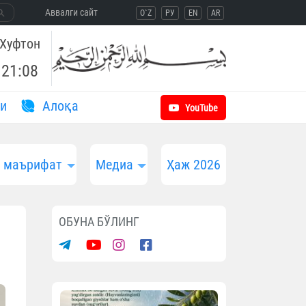
Aввалги сайт
O`Z
РУ
EN
AR
Хуфтон
21:08
и
Aлоқа
YouTube
и маърифат
Медиа
Ҳаж 2026
ОБУНА БЎЛИНГ