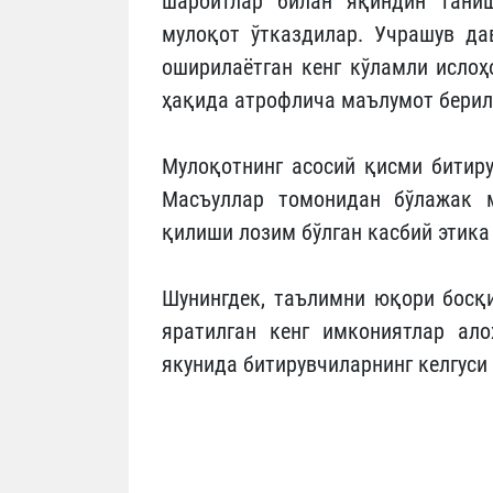
шароитлар билан яқиндин таниш
мулоқот ўтказдилар. Учрашув д
оширилаётган кенг кўламли ислоҳ
ҳақида атрофлича маълумот берил
Мулоқотнинг асосий қисми битир
Масъуллар томонидан бўлажак м
қилиши лозим бўлган касбий этика
Шунингдек, таълимни юқори босқи
яратилган кенг имкониятлар ал
якунида битирувчиларнинг келгус