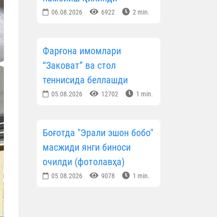
06.08.2026
6922
2 min.
Фарғона имомлари
“Заковат” ва стол
теннисида беллашди
05.08.2026
12702
1 min.
Боғотда "Эрали эшон бобо"
масжиди янги биноси
очилди (фотолавҳа)
05.08.2026
9078
1 min.