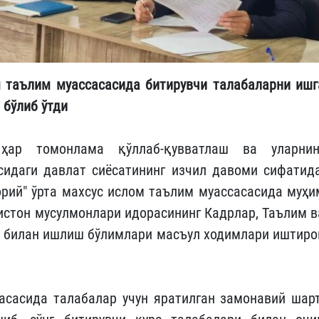
м таълим муассасасида битирувчи талабаларни ишг
 бўлиб ўтди
ар томонлама қўллаб-қувватлаш ва уларнин
идаги давлат сиёсатининг изчил давоми сифатида
орий" ўрта махсус ислом таълим муассасасида муҳи
истон мусулмонлари идорасининг Кадрлар, Таълим в
 билан ишлиш бўлимлари масъул ходимлари иштиро
сасида талабалар учун яратилган замонавий шарт