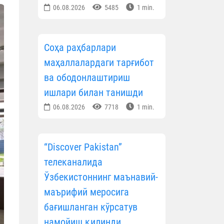
06.08.2026
5485
1 min.
Соҳа раҳбарлари
маҳаллалардаги тарғибот
ва ободонлаштириш
ишлари билан танишди
06.08.2026
7718
1 min.
“Discover Pakistan”
телеканалида
Ўзбекистоннинг маънавий-
маърифий меросига
бағишланган кўрсатув
намойиш қилинди