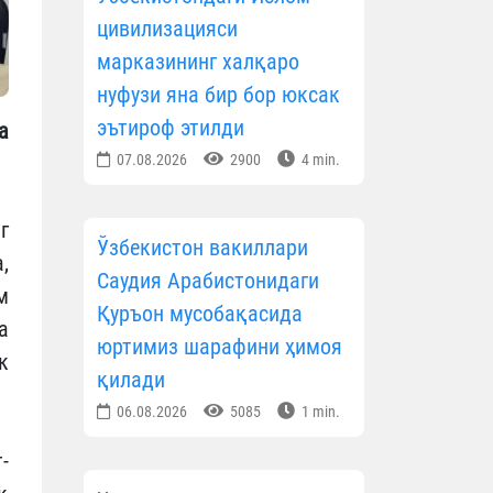
цивилизацияси
марказининг халқаро
нуфузи яна бир бор юксак
эътироф этилди
а
07.08.2026
2900
4 min.
г
Ўзбекистон вакиллари
,
Саудия Арабистонидаги
м
Қуръон мусобақасида
а
юртимиз шарафини ҳимоя
к
қилади
06.08.2026
5085
1 min.
-