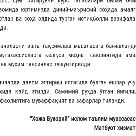
иб, сўнг битирувчи курс талабалари билан очи
авомида юртимизда диний-маърифий соҳада амалг
отлар ва соҳа олдида турган истиқболли вазифала
ди.
увчиларни ишга тақсимлаш масаласига бағишланди
утахассисларга келгуси меҳнат фаолиятида ама
 ва муҳим тавсиялар тушунтирилди.
чларда давом эттириш истагида бўлган ёшлар учу
оҳида қайд этилди. Самимий руҳда ўтган йиғили
и фаолиятига муваффақият ва зафарлар тиланди.
“Хожа Бухорий” ислом таълим муассасас
Матбуот хизмат