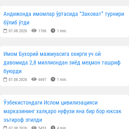
шакллантириш масалаларига алоҳида эътибо
қаратилди.
Мазкур очиқ мулоқот ёш мутахассисларни ҳа
томонлама қўллаб-қувватлаш, уларнинг касби
малакасини ошириш ва ўзаро тажриб
алмашишлари учун муҳим майдон бўлиб хизма
қилди.
Ўзбекистон мусулмонлари идорас
Навоий вилояти вакиллиг
Матбуот хизмат
Ўзбекистон янгиликлари