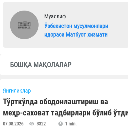
Муаллиф
Ўзбекистон мусулмонлари
идораси Матбуот хизмати
БОШҚА МАҚОЛАЛАР
Янгиликлар
Тўрткўлда ободонлаштириш ва
меҳр-саховат тадбирлари бўлиб ўтд
07.08.2026
3322
1 min.