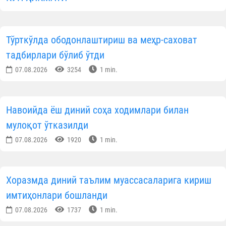
Тадбирда Навоий вилояти бош имом-хатиб
Темурхон домла Атоев иштирок этиб, ёш кадрла
билан очиқ ва самимий мулоқот ўтказди.
Учрашув давомида диний соҳа ходимлари олдид
турган бир қатор долзарб вазифалар муҳокам
қилинди. Хусусан:
Ёшлар билан ишлаш самарадорлигини ошириш;
Устоз-шогирд анъаналарини янад
мустаҳкамлаш;
Оилавий ажримларнинг олдини олишда диний
маърифий ёндашувларни кучайтириш;
Ёт ғоя ва бузғунчи оқимларга қарши илми
асосланган раддиялар бериш кўникмаларин