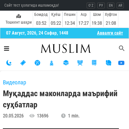
Сайт тест ҳолатида ишламоқда!
O`Z
РУ
EN
AR
Бомдод
Қуёш
Пешин
Аср
Шом
Хуфтон
Тошкент шаҳри
03:52
05:22
12:34
17:27
19:38
21:08
07 Август, 2026, 24 Сафар, 1448
Aввалги сайт
Видеолар
Муқаддас маконларда маърифий
суҳбатлар
20.05.2026
13696
1 min.