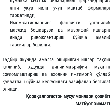
Кўмакка муҳтож оилаларнинг фарзандлариг
янги ўқув йили учун мактаб формалар
тарқатилди;
Имом-хатибларнинг фаолияти ўрганилиб
масжид бошқаруви ва маърифий ишларн
янада ривожлантириш бўйича амали
тавсиялар берилди.
Тадбир якунида амалга оширилган ишлар таҳли
қилиниб, ҳудудда диний-маърифий муҳитн
соғломлаштириш ва аҳолини ижтимоий қўллаб
қувватлаш бўйича келгусидаги вазифалар белгила
олинди.
Қорақалпоғистон мусулмонлари қозиёт
Матбуот хизмат