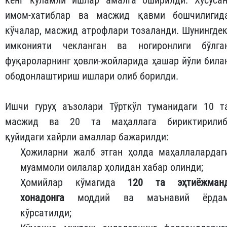
кенг кўламли ишлар амалга оширилди. Хусусан
имом-хатиблар ва масжид қавми бошчилигид
кўчалар, масжид атрофлари тозаланди. Шунингдек
имконияти чекланган ва ногиронлиги бўлга
фуқароларнинг ҳовли-жойларида ҳашар йўли била
ободонлаштириш ишлари олиб борилди.
Ишчи гуруҳ аъзолари Тўрткўл туманидаги 10 т
масжид ва 20 та маҳаллага бириктирилиб
қуйидаги хайрли амаллар бажарилди:
Ҳожиларни жалб этган ҳолда маҳаллалардаг
муаммоли оилалар ҳолидан хабар олинди;
Ҳомийлар кўмагида
120 та эҳтиёжман
хонадонга
моддий ва маънавий ёрда
кўрсатилди;