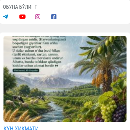
Янгиликлар
Навоийда ёш диний соҳа ходимлари
билан мулоқот ўтказилди
07.08.2026
1956
1 min.
Ўзбекистон Республикаси Президентинин
“Янги Ўзбекистон ёшлари — 2030
стратегияси ижросини таъминла
мақсадида Навоий вилоятида ёш имом
хатиб ва имом-ноиблар иштирокид
“Ёшлар билан бир кун” лойиҳаси ташки
этилди.