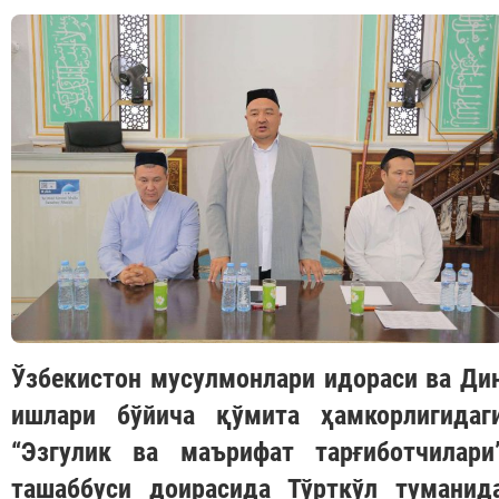
Ўзбекистон мусулмонлари идораси ва Ди
ишлари бўйича қўмита ҳамкорлигидаг
“Эзгулик ва маърифат тарғиботчилари
ташаббуси доирасида Тўрткўл туманид