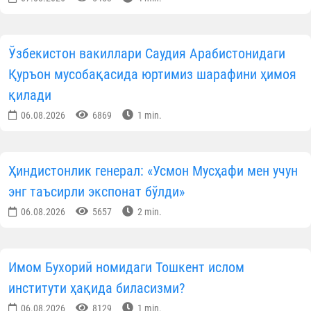
МАЪЛУМОТНИ ИЖТИМОИЙ ТАРМОҚЛАРДА УЛАШИНГ
Муаллиф
Ўзбекистон мусулмонлари идораси
Матбуот хизмати
ОБУНА БЎЛИНГ