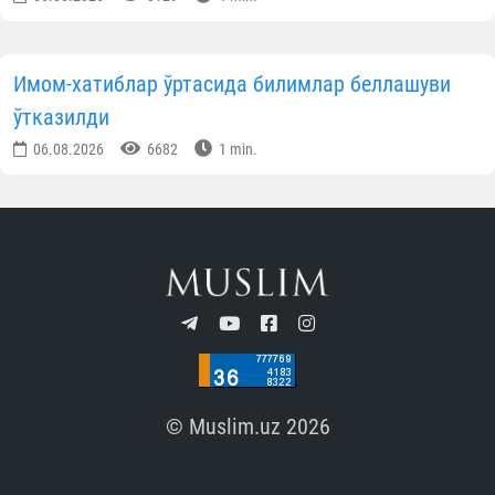
КУН ҲИКМАТИ
Тўрткўлда ободонлаштириш ва меҳр-саховат