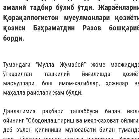
амалий тадбир бўлиб ўтди. Жараёнларн
Қорақалпоғистон мусулмонлари қозиёт
қозиси Баҳраматдин Разов бошқари
борди.
Тумандаги “Мулла Жумабой” жоме масжидид
ўтказилган ташкилий йиғилишда қозиё
масъуллари, бош имом-хатиблар, ҳожилар в
маҳалла раислари жам бўлди.
Давлатимиз раҳбари ташаббуси билан июл
ойининг “Ободонлаштириш ва меҳр-саховат ойлиги
деб эълон қилиниши муносабати билан туманд