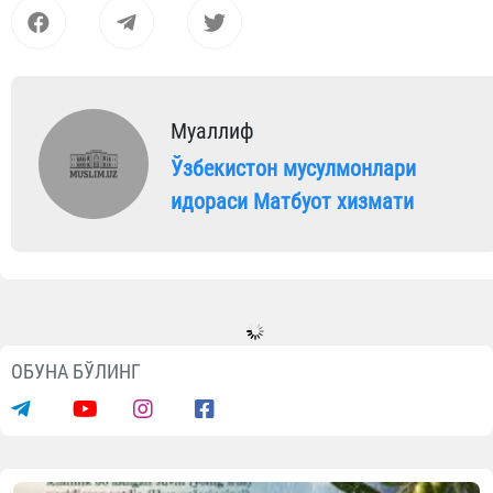
Муаллиф
Ўзбекистон мусулмонлари
идораси Матбуот хизмати
Янгиликлар
Имом-хатиблар ўртасида билимлар
беллашуви ўтказилди
06.08.2026
749
1 min.