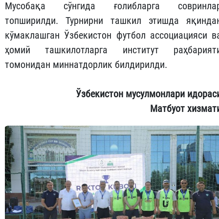
Мусобақа сўнгида ғолибларга совринла
топширилди. Турнирни ташкил этишда яқинда
кўмаклашган Ўзбекистон футбол ассоциацияси в
ҳомий ташкилотларга институт раҳбарият
томонидан миннатдорлик билдирилди.
Ўзбекистон мусулмонлари идорас
Матбуот хизмат