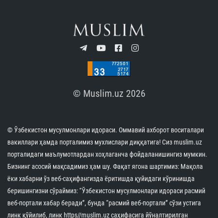
КУН ҲИКМАТИ
Имом Бухорий номидаги Тошкент ислом
институти ҳақида биласизми?
06.08.2026
771
1 min.