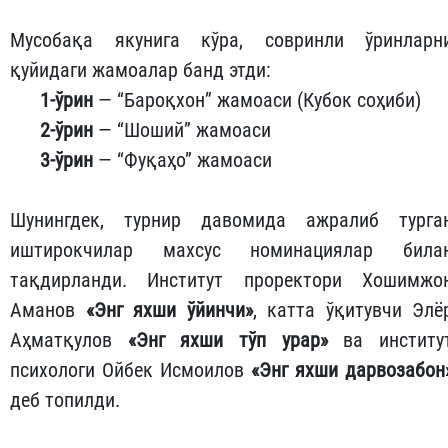
Мусобақа якунига кўра, совринли ўринларн
қуйидаги жамоалар банд этди:
1-ўрин
— “Бароқхон” жамоаси (Кубок соҳиби)
2-ўрин
— “Шоший” жамоаси
3-ўрин
— “Фуқаҳо” жамоаси
Шунингдек, турнир давомида ажралиб турга
иштирокчилар махсус номинациялар била
тақдирланди. Институт проректори Хошимжо
Аманов
«Энг яхши ўйинчи»
, катта ўқитувчи Элё
Аҳматқулов
«Энг яхши тўп урар»
ва институ
психологи Ойбек Исмоилов
«Энг яхши дарвозабон
деб топилди.