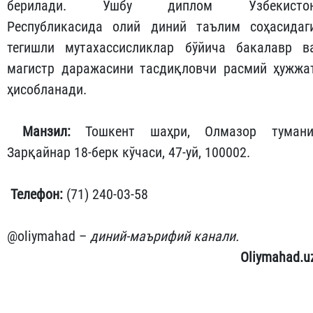
берилади. Ушбу диплом Ўзбекисто
Республикасида олий диний таълим соҳасидаг
тегишли мутахассисликлар бўйича бакалавр в
магистр даражасини тасдиқловчи расмий ҳужжа
ҳисобланади.
Манзил:
Тошкент шаҳри, Олмазор тумани
Зарқайнар 18-берк кўчаси, 47-уй, 100002.
Телефон:
(71) 240-03-58
@oliymahad –
диний-маърифий канали.
Oliymahad.u