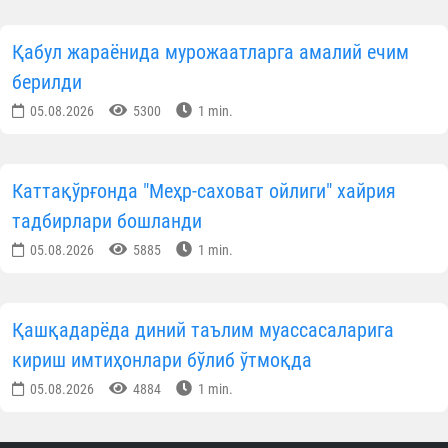
Муаллиф
Ўзбекистон мусулмонлари идораси
Матбуот хизмати
ОБУНА БЎЛИНГ