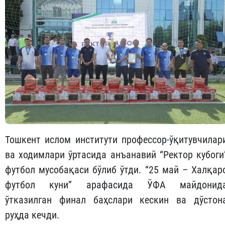
Тошкент ислом институти профессор-ўқитувчилар
ва ходимлари ўртасида анъанавий “Ректор кубоги
футбол мусобақаси бўлиб ўтди. “25 май – Халқар
футбол куни” арафасида ЎФА майдонид
ўтказилган финал баҳслари кескин ва дўстон
руҳда кечди.