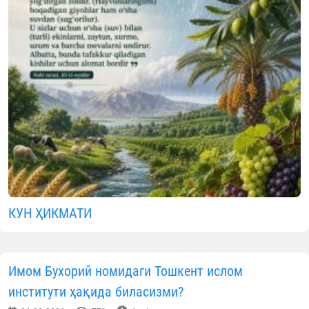
Мустақиллигимизнинг муқаддас 35 йиллиг
арафасида Тошкент вилоятида имом-хатиблари в
имом ноиблари ўртасида
"ЗАКОВАТ"
интеллектуа
мусобақаси бўлиб ўтди.
Вилоятнинг турли ҳудудларидан ташриф буюрган 
та жамоа таркибидаги соҳа вакиллари ўзларинин
теран билими, мулоҳазакорлиги ва мантиқи
фикрлаш қобилиятини синовдан ўтказдилар. Ҳа
бир савол нафақат интеллектуал билим, балки бо
тарихимиз, диний-маърифий қадриятларимиз в
халқимизнинг маънавий меросини ёрқин ак
эттирди.