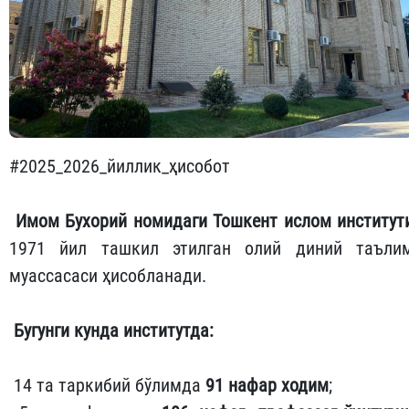
#2025_2026_йиллик_ҳисобот
Имом Бухорий номидаги Тошкент ислом институт
1971 йил ташкил этилган олий диний таъли
муассасаси ҳисобланади.
Бугунги кунда институтда:
14 та таркибий бўлимда
91 нафар ходим
;