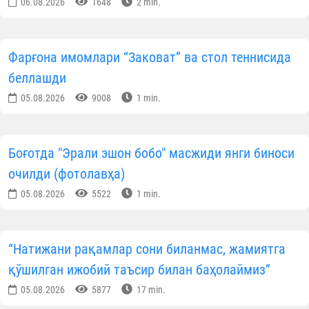
табриклаймиз!
Илм-маърифат йўлидаги хайрли ишларига Алло
таоло барака берсин, масъулиятли фаолиятларид
куч-ғайрат ёр бўлсин!
Тошкент вилояти вакиллиг
Матбуот хизмат
Ўзбекистон янгиликлари
МАЪЛУМОТНИ ИЖТИМОИЙ ТАРМОҚЛАРДА УЛАШИНГ