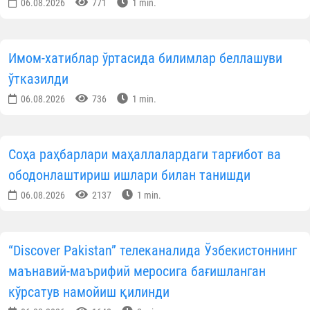
Муросасиз ва қизғин кечган баҳс якунига кўр
ғолиблар аниқланди:
Ғолиб жамоалар:
1-ўрин
— "Билимдонлар" жамоаси
2-ўрин
— "Зиёлилар" жамоаси
3-ўрин
— "Фаоллар" жамоаси
Диний соҳа вакилларининг бу каби соғлом рақоба
ва интеллектуал беллашувларда фаол иштиро
этиши жамиятда маърифат нурини янада кенгро
ёйилaшига хизмат қилади.
Ғолиб ва иштирокчиларни чин қалбда