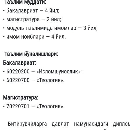
Таълим муддати:
• бакалавриат — 4 йил;
• магистратура — 2 йил;
• модуль таълимида имомлар — 3 йил;
• имом ноиблари — 4 йил.
Таълим йўналишлари:
Бакалавриат:
• 60220200 — «Исломшунослик»;
• 60220700 — «Теология».
Магистратура:
• 70220701 — «Теология».
Битирувчиларга давлат намунасидаги дипло