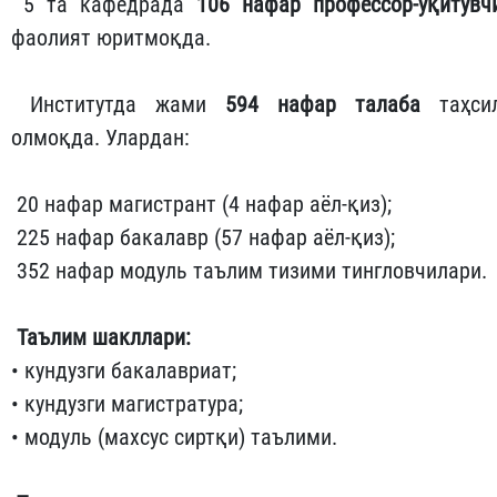
5 та кафедрада
106 нафар профессор-ўқитувч
фаолият юритмоқда.
Институтда жами
594 нафар талаба
таҳси
олмоқда. Улардан:
20 нафар магистрант (4 нафар аёл-қиз);
225 нафар бакалавр (57 нафар аёл-қиз);
352 нафар модуль таълим тизими тингловчилари.
Таълим шакллари:
• кундузги бакалавриат;
• кундузги магистратура;
• модуль (махсус сиртқи) таълими.