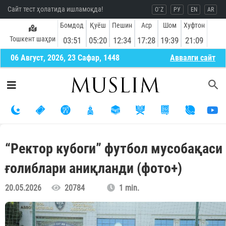
Сайт тест ҳолатида ишламоқда!
O`Z
РУ
EN
AR
Бомдод
Қуёш
Пешин
Аср
Шом
Хуфтон
Тошкент шаҳри
03:51
05:20
12:34
17:28
19:39
21:09
06 Август, 2026, 23 Сафар, 1448
Aввалги сайт
“Ректор кубоги” футбол мусобақаси
ғолиблари аниқланди (фото+)
20.05.2026
20784
1 min.