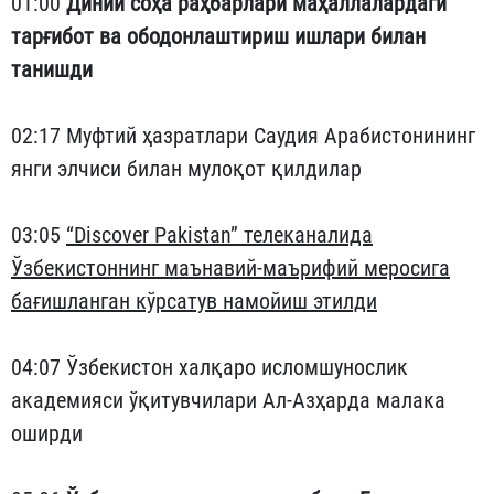
01:00
Диний соҳа раҳбарлари маҳаллалардаги
тарғибот ва ободонлаштириш ишлари билан
танишди
02:17 Муфтий ҳазратлари Саудия Арабистонининг
янги элчиси билан мулоқот қилдилар
03:05
“Discover Pakistan” телеканалида
Ўзбекистоннинг маънавий-маърифий меросига
бағишланган кўрсатув намойиш этилди
04:07 Ўзбекистон халқаро исломшунослик
академияси ўқитувчилари Ал-Азҳарда малака
оширди