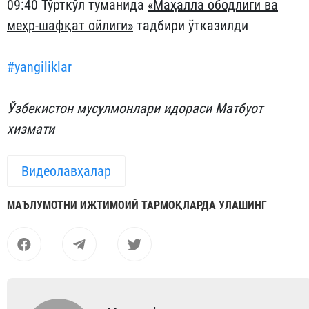
09:40 Тўрткўл туманида
«Маҳалла ободлиги ва
меҳр-шафқат ойлиги»
тадбири ўтказилди
#yangiliklar
Ўзбекистон мусулмонлари идораси Матбуот
хизмати
Видеолавҳалар
МАЪЛУМОТНИ ИЖТИМОИЙ ТАРМОҚЛАРДА УЛАШИНГ