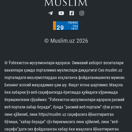
© Muslim.uz 2026
© Ўзбекистон мусулмонлари идораси. Оммавий ахборот воситалари
вакиллари ҳамда порталимиз мухлислари диққатига! Сиз muslim.uz
порталидаги маълумотлардан хоҳлаганча фойдаланишингиз мумкин.
Бизнинг асосий мақсадимиз ҳам шу. Фақат ягона шартимиз: Мақола
ёки хабарни ўз веб-саҳифангизда ёритишда қуйидаги кўринишда
беришингизни сўраймиз: “Ўзбекистон мусулмонлари идораси расмий
веб-портали хабар беради”, бунда “расмий веб-портали” сўзи устига
линк қўйилиб, линк https//muslim.uz саҳифасига йўналтирилган
бўлиши, “хабар беради” сўз бирикмасига линк қўйилиб, линк “веб-
саҳифа”даги сиз фойдаланган хабар ёки мақолага йўналтирилган