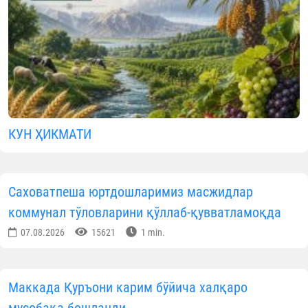
КУН ҲИКМАТИ
Саховатпеша юртдошларимиз масжидлар
коммунал тўловларини қўллаб-қувватламоқда
07.08.2026
15621
1 min.
Маккада Қуръони карим бўйича халқаро
мусобақа бошланди