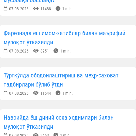
07.08.2026
11488
1 min.
Фарғонада ёш имом-хатиблар билан маърифий
мулоқот ўтказилди
07.08.2026
8951
1 min.
Тўрткўлда ободонлаштириш ва меҳр-саховат
тадбирлари бўлиб ўтди
07.08.2026
11544
1 min.
Навоийда ёш диний соҳа ходимлари билан
мулоқот ўтказилди
07.08.2026
9463
1 min.