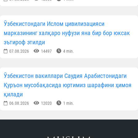
Ўзбекистондаги Ислом цивилизацияси
марказининг халқаро нуфузи яна бир бор юксак
эътироф этилди
07.08.2026
14497
4 min.
Ўзбекистон вакиллари Саудия Арабистонидаги
Қуръон мусобақасида юртимиз шарафини ҳимоя
қилади
06.08.2026
12020
1 min.