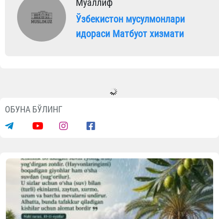
Муаллиф
Ўзбекистон мусулмонлари
идораси Матбуот хизмати
ОБУНА БЎЛИНГ