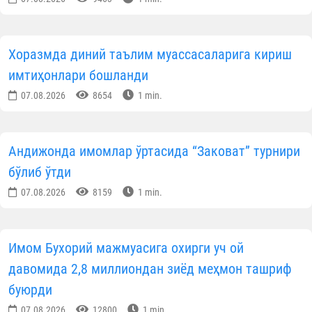
Хоразмда диний таълим муассасаларига кириш
имтиҳонлари бошланди
07.08.2026
8654
1 min.
Андижонда имомлар ўртасида “Заковат” турнири
бўлиб ўтди
07.08.2026
8159
1 min.
Имом Бухорий мажмуасига охирги уч ой
давомида 2,8 миллиондан зиёд меҳмон ташриф
буюрди
07.08.2026
12800
1 min.