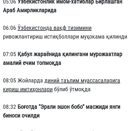
05:06
Ўзбекистонлик имом-хатиблар Бирлашган
Араб Амирликларида
06:06
Ўзбекистонда вақф тизимини
ривожлантириш истиқболлари муҳокама қилинди
07:05
Қабул жараёнида қилингани мурожаатлар
амалий ечим топмоқда
08:05 Жойларда
диний таълим муассасаларига
кириш имтиҳонлари
бўлиб ўтмоқда
08:32
Боғотда "Эрали эшон бобо" масжиди янги
биноси очилди