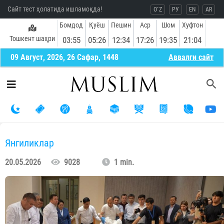
Сайт тест ҳолатида ишламоқда!
O`Z
РУ
EN
AR
Бомдод
Қуёш
Пешин
Аср
Шом
Хуфтон
Тошкент шаҳри
03:55
05:26
12:34
17:26
19:35
21:04
09 Август, 2026, 26 Сафар, 1448
Aввалги сайт
Янгиликлар
20.05.2026
9028
1 min.